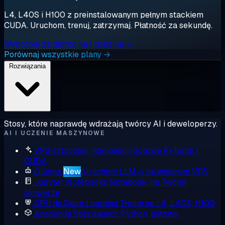
L4, L40S i H100 z preinstalowanym pełnym stackiem
CUDA. Uruchom, trenuj, zatrzymaj. Płatność za sekundę.
Wypróbuj za darmo na 1 godzinę →
Porównaj wszystkie plany →
Rozwiązania
Stosy, które naprawdę wdrażają twórcy AI i deweloperzy.
AI I UCZENIE MASZYNOWE
VPS sztucznej inteligencji
Gotowe PyTorch i
CUDA
Ollama
New
Uruchom LLM-y na własnym VPS
Jupyter Notebooks
Notebooki na Twoim
serwerze
GPU do Deep Learning
Trenuj na L4, L40S, H100
Anaconda
Stos danych Python, gotowy