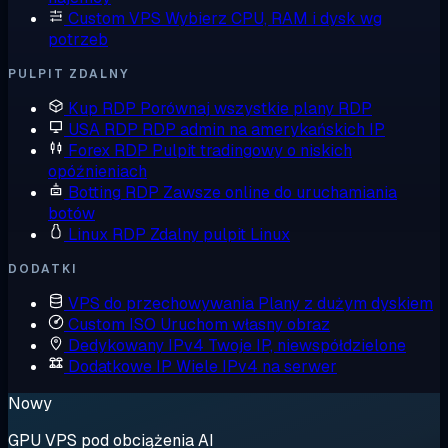
Custom VPS
Wybierz CPU, RAM i dysk wg
potrzeb
PULPIT ZDALNY
Kup RDP
Porównaj wszystkie plany RDP
USA RDP
RDP admin na amerykańskich IP
Forex RDP
Pulpit tradingowy o niskich
opóźnieniach
Botting RDP
Zawsze online do uruchamiania
botów
Linux RDP
Zdalny pulpit Linux
DODATKI
VPS do przechowywania
Plany z dużym dyskiem
Custom ISO
Uruchom własny obraz
Dedykowany IPv4
Twoje IP, niewspółdzielone
Dodatkowe IP
Wiele IPv4 na serwer
Nowy
GPU VPS pod obciążenia AI