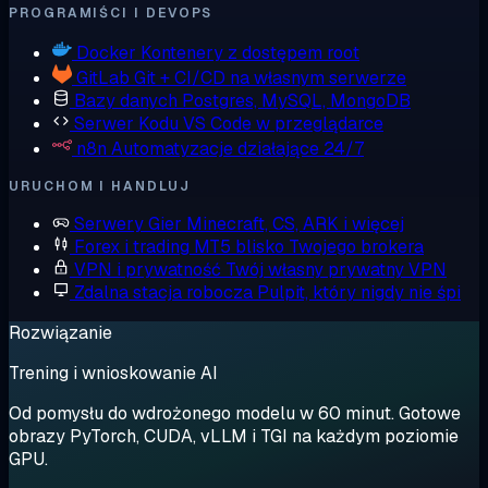
PROGRAMIŚCI I DEVOPS
Docker
Kontenery z dostępem root
GitLab
Git + CI/CD na własnym serwerze
Bazy danych
Postgres, MySQL, MongoDB
Serwer Kodu
VS Code w przeglądarce
n8n
Automatyzacje działające 24/7
URUCHOM I HANDLUJ
Serwery Gier
Minecraft, CS, ARK i więcej
Forex i trading
MT5 blisko Twojego brokera
VPN i prywatność
Twój własny prywatny VPN
Zdalna stacja robocza
Pulpit, który nigdy nie śpi
Rozwiązanie
Trening i wnioskowanie AI
Od pomysłu do wdrożonego modelu w 60 minut. Gotowe
obrazy PyTorch, CUDA, vLLM i TGI na każdym poziomie
GPU.