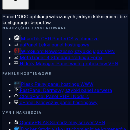
Ponad 1000 aplikacji wdrażanych jednym kliknięciem, bez
konfiguracji i kłopotów.
NAJCZĘŚCIEJ INSTALOWANE
MikroTik CHR
RouterOS w chmurze
aaPanel
Lekki panel hostingowy
WireGuard
Nowoczesne, szybkie jądro VPN
MetaTrader 4
Standard tradingu Forex
Hiddify Manager
Panel wielu protokołów VPN
PANELE HOSTINGOWE
Plesk
Pełny panel hostingu WWW
FastPanel
Darmowy, szybki panel serwera
CloudPanel
Panel PHP i Node.js
cPanel
Klasyczny panel hostingowy
VPN I NARZĘDZIA
OpenVPN AS
Samodzielny serwer VPN
Docker
Środowisko uruchomieniowe kontenerów,