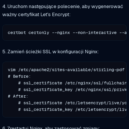
4. Uruchom następujące polecenie, aby wygenerować
ważny certyfikat Let's Encrypt:
certbot certonly --nginx --non-interactive --a
5. Zamień ścieżki SSL w konfiguracji Nginx:
vim /etc/apache2/sites-available/stirling-pdf

# Before:

    # ssl_certificate /etc/nginx/ssl/fullchain.
    # ssl_certificate_key /etc/nginx/ssl/privke
# After:

    # ssl_certificate /etc/letsencrypt/live/you
6. Zrestartuj Nginx, aby zastosować zmiany: