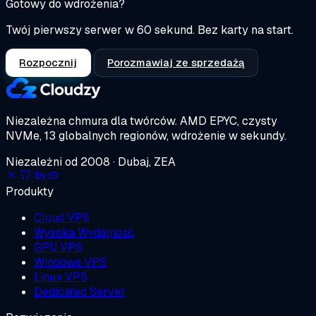
Gotowy do wdrożenia?
Twój pierwszy serwer w 60 sekund. Bez karty na start.
Rozpocznij
Porozmawiaj ze sprzedażą
Niezależna chmura dla twórców.
AMD EPYC, czysty
NVMe, 13 globalnych regionów, wdrożenie w sekundy.
Niezależni od 2008 · Dubaj, ZEA
Produkty
Cloud VPS
Wysoka Wydajność
GPU VPS
Windows VPS
Linux VPS
Dedicated Server