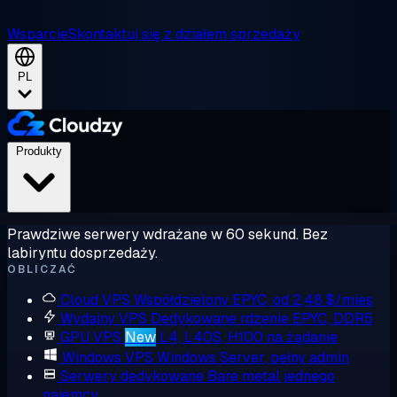
Wsparcie
Skontaktuj się z działem sprzedaży
PL
Produkty
Prawdziwe serwery wdrażane w 60 sekund. Bez
labiryntu dosprzedaży.
OBLICZAĆ
Cloud VPS
Współdzielony EPYC, od 2,48 $/mies
Wydajny VPS
Dedykowane rdzenie EPYC, DDR5
GPU VPS
New
L4, L40S, H100 na żądanie
Windows VPS
Windows Server, pełny admin
Serwery dedykowane
Bare metal jednego
najemcy