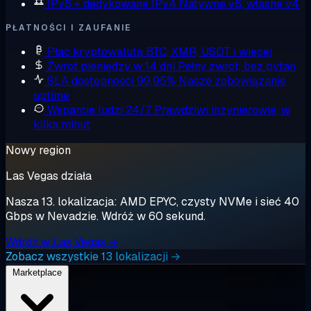
IPv6 + dedykowane IPv4
Natywne v6, własne v4
PŁATNOŚCI I ZAUFANIE
Płać kryptowalutą
BTC, XMR, USDT i więcej
Zwrot pieniędzy w 14 dni
Pełny zwrot, bez pytań
SLA dostępności 99,95%
Nasze zobowiązanie
uptime
Wsparcie ludzi 24/7
Prawdziwi inżynierowie, w
kilka minut
Nowy region
Las Vegas działa
Nasza 13. lokalizacja: AMD EPYC, czysty NVMe i sieć 40
Gbps w Nevadzie. Wdróż w 60 sekund.
Wdróż w Las Vegas →
Zobacz wszystkie 13 lokalizacji →
Marketplace