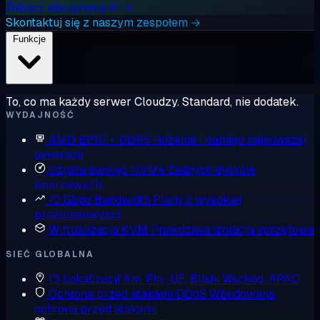
Zobacz obciążenia AI →
Skontaktuj się z naszym zespołem →
Funkcje
To, co ma każdy serwer Cloudzy. Standard, nie dodatek.
WYDAJNOŚĆ
AMD EPYC + DDR5
Rdzenie i pamięć najnowszej
generacji
Czysta pamięć NVMe
Żadnych dysków
talerzowych
10 Gbps Bandwidth
Plany o wysokiej
przepustowości
Wirtualizacja KVM
Prawdziwa izolacja sprzętowa
SIEĆ GLOBALNA
13 Lokalizacji
Am. Płn., UE, Bliski Wschód, APAC
Ochrona przed atakami DDoS
Wbudowana
ochrona przed atakami