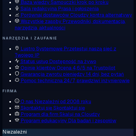
Baza wiedzy
Samouczki krok po kroku
Sala redakcyjna
Prasa i ogłoszenia
Porównaj dostawców
Cloudzy kontra alternatywy
Wszystkie zasoby
Przewodniki, dokumentacja,
narzędzia, aktualności
NARZĘDZIA I ZAUFANIE
Lustro Systemowe
Przetestuj naszą sieć z
Twojego IP
Status usług
Dostępność na żywo
Opinie klientów
Ocena 4,6/5 na Trustpilot
Gwarancja zwrotu pieniędzy
14 dni, bez pytań
Pomoc techniczna
24/7, prawdziwi inżynierowie
FIRMA
O nas
Niezależni od 2008 roku
Skontaktuj się
Skontaktuj się
Program dla firm
Skaluj na Cloudzy
Program edukacyjny
Dla badań i zespołów
Niezależni