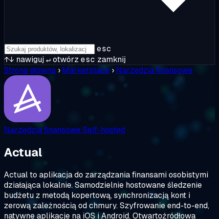
esc
↑↓
nawiguj
↵
otwórz
esc
zamknij
Strona główna
›
Marketplace
›
Narzędzia finansowe
Narzędzia finansowe
Self-hosted
Actual
Actual to aplikacja do zarządzania finansami osobistymi
działająca lokalnie. Samodzielnie hostowane śledzenie
budżetu z metodą kopertową, synchronizacją kont i
zerową zależnością od chmury. Szyfrowanie end-to-end,
natywne aplikacje na iOS i Android. Otwartoźródłowa