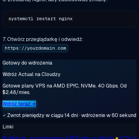
7. Otwórz przeglądarkę i odwiedź:
https://yourdomain.com
Gotowy do wdrożenia
Wdróż Actual na Cloudzy
Gotowe plany VPS na AMD EPYC, NVMe, 40 Gbps. Od
$2,48/mies.
Wdróż teraz →
Zwrot pieniędzy w ciągu 14 dni · wdrożenie w 60 sekund
Linki
Website
· actualbudget.org
Źródło na GitHub
27.2k