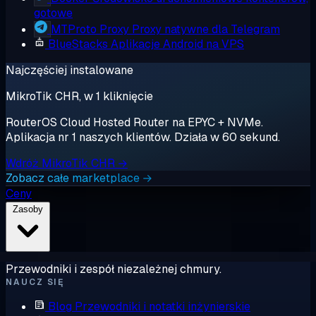
gotowe
MTProto Proxy
Proxy natywne dla Telegram
BlueStacks
Aplikacje Android na VPS
Najczęściej instalowane
MikroTik CHR, w 1 kliknięcie
RouterOS Cloud Hosted Router na EPYC + NVMe.
Aplikacja nr 1 naszych klientów. Działa w 60 sekund.
Wdróż MikroTik CHR →
Zobacz całe marketplace →
Ceny
Zasoby
Przewodniki i zespół niezależnej chmury.
NAUCZ SIĘ
Blog
Przewodniki i notatki inżynierskie