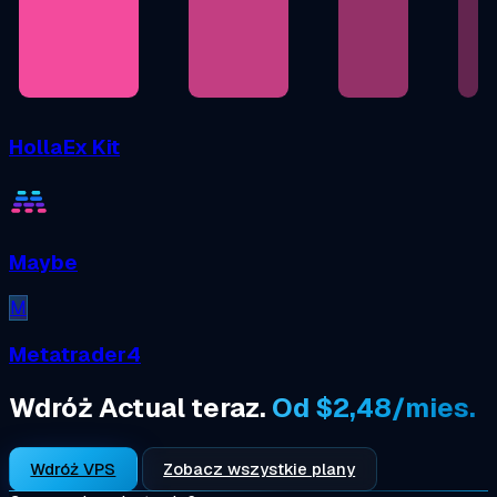
HollaEx Kit
Maybe
M
Metatrader4
Wdróż Actual teraz.
Od $2,48/mies.
Wdróż VPS
Zobacz wszystkie plany