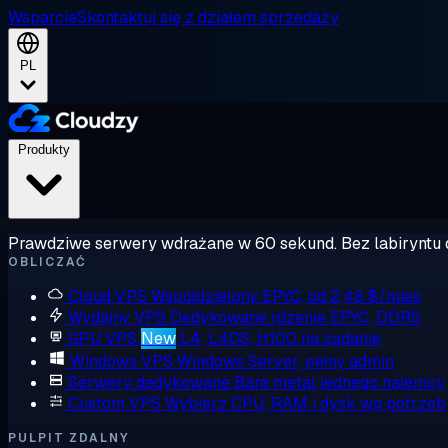
Wsparcie
Skontaktuj się z działem sprzedaży
PL
Produkty
Prawdziwe serwery wdrażane w 60 sekund. Bez labiryntu 
OBLICZAĆ
Cloud VPS
Współdzielony EPYC, od 2,48 $/mies
Wydajny VPS
Dedykowane rdzenie EPYC, DDR5
GPU VPS
New
L4, L40S, H100 na żądanie
Windows VPS
Windows Server, pełny admin
Serwery dedykowane
Bare metal jednego najemcy
Custom VPS
Wybierz CPU, RAM i dysk wg potrzeb
PULPIT ZDALNY