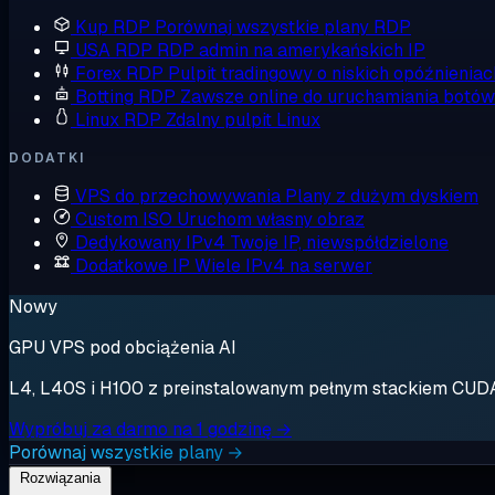
Kup RDP
Porównaj wszystkie plany RDP
USA RDP
RDP admin na amerykańskich IP
Forex RDP
Pulpit tradingowy o niskich opóźnieniac
Botting RDP
Zawsze online do uruchamiania botów
Linux RDP
Zdalny pulpit Linux
DODATKI
VPS do przechowywania
Plany z dużym dyskiem
Custom ISO
Uruchom własny obraz
Dedykowany IPv4
Twoje IP, niewspółdzielone
Dodatkowe IP
Wiele IPv4 na serwer
Nowy
GPU VPS pod obciążenia AI
L4, L40S i H100 z preinstalowanym pełnym stackiem CUDA. 
Wypróbuj za darmo na 1 godzinę →
Porównaj wszystkie plany →
Rozwiązania