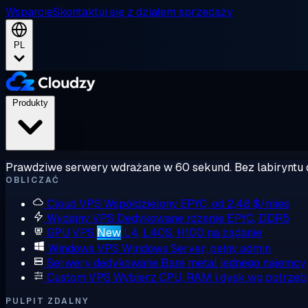
Wsparcie
Skontaktuj się z działem sprzedaży
PL
Produkty
Prawdziwe serwery wdrażane w 60 sekund. Bez labiryntu 
OBLICZAĆ
Cloud VPS
Współdzielony EPYC, od 2,48 $/mies
Wydajny VPS
Dedykowane rdzenie EPYC, DDR5
GPU VPS
New
L4, L40S, H100 na żądanie
Windows VPS
Windows Server, pełny admin
Serwery dedykowane
Bare metal jednego najemcy
Custom VPS
Wybierz CPU, RAM i dysk wg potrzeb
PULPIT ZDALNY