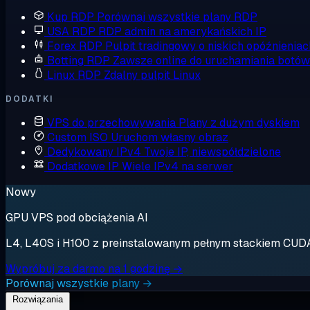
Kup RDP
Porównaj wszystkie plany RDP
USA RDP
RDP admin na amerykańskich IP
Forex RDP
Pulpit tradingowy o niskich opóźnieniac
Botting RDP
Zawsze online do uruchamiania botów
Linux RDP
Zdalny pulpit Linux
DODATKI
VPS do przechowywania
Plany z dużym dyskiem
Custom ISO
Uruchom własny obraz
Dedykowany IPv4
Twoje IP, niewspółdzielone
Dodatkowe IP
Wiele IPv4 na serwer
Nowy
GPU VPS pod obciążenia AI
L4, L40S i H100 z preinstalowanym pełnym stackiem CUDA. 
Wypróbuj za darmo na 1 godzinę →
Porównaj wszystkie plany →
Rozwiązania