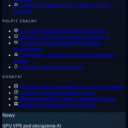
Custom VPS
Wybierz CPU, RAM i dysk wg
potrzeb
PULPIT ZDALNY
Kup RDP
Porównaj wszystkie plany RDP
USA RDP
RDP admin na amerykańskich IP
Forex RDP
Pulpit tradingowy o niskich
opóźnieniach
Botting RDP
Zawsze online do uruchamiania
botów
Linux RDP
Zdalny pulpit Linux
DODATKI
VPS do przechowywania
Plany z dużym dyskiem
Custom ISO
Uruchom własny obraz
Dedykowany IPv4
Twoje IP, niewspółdzielone
Dodatkowe IP
Wiele IPv4 na serwer
Nowy
GPU VPS pod obciążenia AI