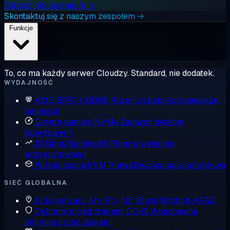
Zobacz obciążenia AI →
Skontaktuj się z naszym zespołem →
Funkcje
To, co ma każdy serwer Cloudzy. Standard, nie dodatek.
WYDAJNOŚĆ
AMD EPYC + DDR5
Rdzenie i pamięć najnowszej
generacji
Czysta pamięć NVMe
Żadnych dysków
talerzowych
10 Gbps Bandwidth
Plany o wysokiej
przepustowości
Wirtualizacja KVM
Prawdziwa izolacja sprzętowa
SIEĆ GLOBALNA
13 Lokalizacji
Am. Płn., UE, Bliski Wschód, APAC
Ochrona przed atakami DDoS
Wbudowana
ochrona przed atakami