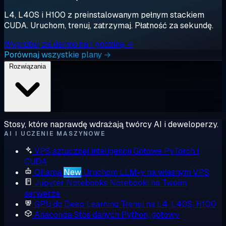
L4, L40S i H100 z preinstalowanym pełnym stackiem
CUDA. Uruchom, trenuj, zatrzymaj. Płatność za sekundę.
Wypróbuj za darmo na 1 godzinę →
Porównaj wszystkie plany →
Rozwiązania
Stosy, które naprawdę wdrażają twórcy AI i deweloperzy.
AI I UCZENIE MASZYNOWE
VPS sztucznej inteligencji
Gotowe PyTorch i
CUDA
Ollama
New
Uruchom LLM-y na własnym VPS
Jupyter Notebooks
Notebooki na Twoim
serwerze
GPU do Deep Learning
Trenuj na L4, L40S, H100
Anaconda
Stos danych Python, gotowy