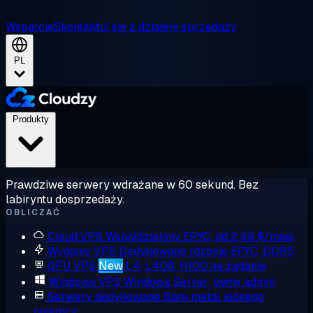
Wsparcie
Skontaktuj się z działem sprzedaży
PL
Produkty
Prawdziwe serwery wdrażane w 60 sekund. Bez
labiryntu dosprzedaży.
OBLICZAĆ
Cloud VPS
Współdzielony EPYC, od 2,48 $/mies
Wydajny VPS
Dedykowane rdzenie EPYC, DDR5
GPU VPS
New
L4, L40S, H100 na żądanie
Windows VPS
Windows Server, pełny admin
Serwery dedykowane
Bare metal jednego
najemcy