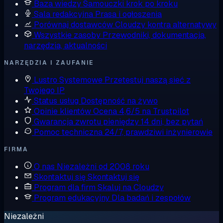
Baza wiedzy
Samouczki krok po kroku
Sala redakcyjna
Prasa i ogłoszenia
Porównaj dostawców
Cloudzy kontra alternatywy
Wszystkie zasoby
Przewodniki, dokumentacja,
narzędzia, aktualności
NARZĘDZIA I ZAUFANIE
Lustro Systemowe
Przetestuj naszą sieć z
Twojego IP
Status usług
Dostępność na żywo
Opinie klientów
Ocena 4,6/5 na Trustpilot
Gwarancja zwrotu pieniędzy
14 dni, bez pytań
Pomoc techniczna
24/7, prawdziwi inżynierowie
FIRMA
O nas
Niezależni od 2008 roku
Skontaktuj się
Skontaktuj się
Program dla firm
Skaluj na Cloudzy
Program edukacyjny
Dla badań i zespołów
Niezależni