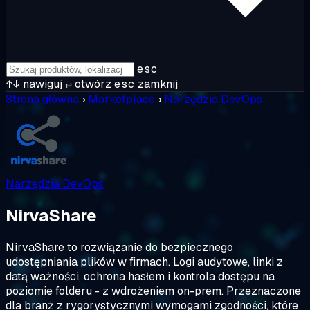
esc
↑↓
nawiguj
↵
otwórz
esc
zamknij
Strona główna
›
Marketplace
›
Narzędzia DevOps
Narzędzia DevOps
NirvaShare
NirvaShare to rozwiązanie do bezpiecznego
udostępniania plików w firmach. Logi audytowe, linki z
datą ważności, ochrona hasłem i kontrola dostępu na
poziomie folderu - z wdrożeniem on-prem. Przeznaczone
dla branż z rygorystycznymi wymogami zgodności, które