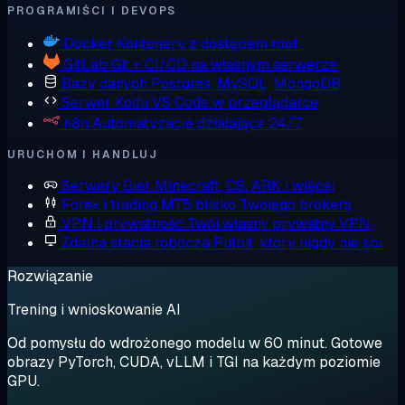
PROGRAMIŚCI I DEVOPS
Docker
Kontenery z dostępem root
GitLab
Git + CI/CD na własnym serwerze
Bazy danych
Postgres, MySQL, MongoDB
Serwer Kodu
VS Code w przeglądarce
n8n
Automatyzacje działające 24/7
URUCHOM I HANDLUJ
Serwery Gier
Minecraft, CS, ARK i więcej
Forex i trading
MT5 blisko Twojego brokera
VPN i prywatność
Twój własny prywatny VPN
Zdalna stacja robocza
Pulpit, który nigdy nie śpi
Rozwiązanie
Trening i wnioskowanie AI
Od pomysłu do wdrożonego modelu w 60 minut. Gotowe
obrazy PyTorch, CUDA, vLLM i TGI na każdym poziomie
GPU.