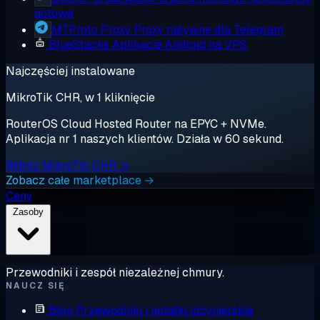
gotowe
MTProto Proxy
Proxy natywne dla Telegram
BlueStacks
Aplikacje Android na VPS
Najczęściej instalowane
MikroTik CHR, w 1 kliknięcie
RouterOS Cloud Hosted Router na EPYC + NVMe.
Aplikacja nr 1 naszych klientów. Działa w 60 sekund.
Wdróż MikroTik CHR →
Zobacz całe marketplace →
Ceny
Zasoby
Przewodniki i zespół niezależnej chmury.
NAUCZ SIĘ
Blog
Przewodniki i notatki inżynierskie