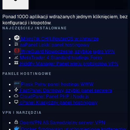
Ponad 1000 aplikacji wdrażanych jednym kliknięciem, bez
konfiguracji i kłopotów.
NAJCZĘŚCIEJ INSTALOWANE
MikroTik CHR
RouterOS w chmurze
aaPanel
Lekki panel hostingowy
WireGuard
Nowoczesne, szybkie jądro VPN
MetaTrader 4
Standard tradingu Forex
Hiddify Manager
Panel wielu protokołów VPN
PANELE HOSTINGOWE
Plesk
Pełny panel hostingu WWW
FastPanel
Darmowy, szybki panel serwera
CloudPanel
Panel PHP i Node.js
cPanel
Klasyczny panel hostingowy
VPN I NARZĘDZIA
OpenVPN AS
Samodzielny serwer VPN
Docker
Środowisko uruchomieniowe kontenerów,