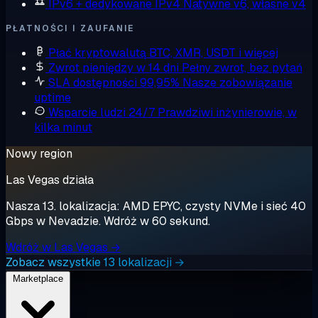
IPv6 + dedykowane IPv4
Natywne v6, własne v4
PŁATNOŚCI I ZAUFANIE
Płać kryptowalutą
BTC, XMR, USDT i więcej
Zwrot pieniędzy w 14 dni
Pełny zwrot, bez pytań
SLA dostępności 99,95%
Nasze zobowiązanie
uptime
Wsparcie ludzi 24/7
Prawdziwi inżynierowie, w
kilka minut
Nowy region
Las Vegas działa
Nasza 13. lokalizacja: AMD EPYC, czysty NVMe i sieć 40
Gbps w Nevadzie. Wdróż w 60 sekund.
Wdróż w Las Vegas →
Zobacz wszystkie 13 lokalizacji →
Marketplace