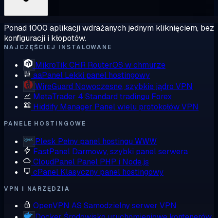
Ponad 1000 aplikacji wdrażanych jednym kliknięciem, bez
konfiguracji i kłopotów.
NAJCZĘŚCIEJ INSTALOWANE
MikroTik CHR
RouterOS w chmurze
aaPanel
Lekki panel hostingowy
WireGuard
Nowoczesne, szybkie jądro VPN
MetaTrader 4
Standard tradingu Forex
Hiddify Manager
Panel wielu protokołów VPN
PANELE HOSTINGOWE
Plesk
Pełny panel hostingu WWW
FastPanel
Darmowy, szybki panel serwera
CloudPanel
Panel PHP i Node.js
cPanel
Klasyczny panel hostingowy
VPN I NARZĘDZIA
OpenVPN AS
Samodzielny serwer VPN
Docker
Środowisko uruchomieniowe kontenerów,