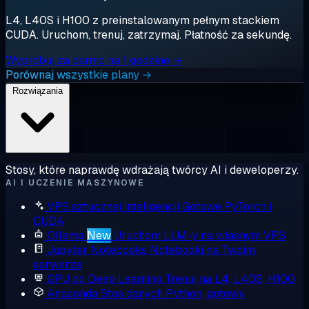
L4, L40S i H100 z preinstalowanym pełnym stackiem
CUDA. Uruchom, trenuj, zatrzymaj. Płatność za sekundę.
Wypróbuj za darmo na 1 godzinę →
Porównaj wszystkie plany →
Rozwiązania
Stosy, które naprawdę wdrażają twórcy AI i deweloperzy.
AI I UCZENIE MASZYNOWE
VPS sztucznej inteligencji
Gotowe PyTorch i
CUDA
Ollama
New
Uruchom LLM-y na własnym VPS
Jupyter Notebooks
Notebooki na Twoim
serwerze
GPU do Deep Learning
Trenuj na L4, L40S, H100
Anaconda
Stos danych Python, gotowy