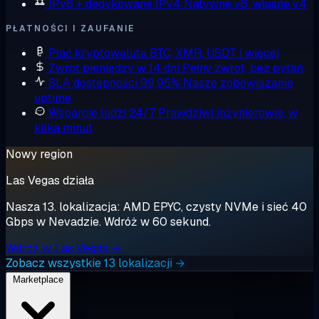
IPv6 + dedykowane IPv4
Natywne v6, własne v4
PŁATNOŚCI I ZAUFANIE
Płać kryptowalutą
BTC, XMR, USDT i więcej
Zwrot pieniędzy w 14 dni
Pełny zwrot, bez pytań
SLA dostępności 99,95%
Nasze zobowiązanie
uptime
Wsparcie ludzi 24/7
Prawdziwi inżynierowie, w
kilka minut
Nowy region
Las Vegas działa
Nasza 13. lokalizacja: AMD EPYC, czysty NVMe i sieć 40
Gbps w Nevadzie. Wdróż w 60 sekund.
Wdróż w Las Vegas →
Zobacz wszystkie 13 lokalizacji →
Marketplace