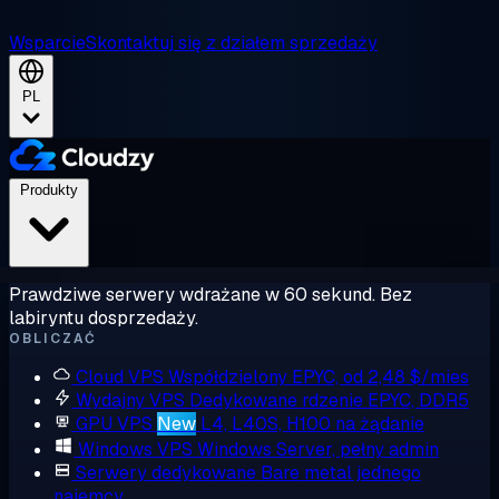
Wsparcie
Skontaktuj się z działem sprzedaży
PL
Produkty
Prawdziwe serwery wdrażane w 60 sekund. Bez
labiryntu dosprzedaży.
OBLICZAĆ
Cloud VPS
Współdzielony EPYC, od 2,48 $/mies
Wydajny VPS
Dedykowane rdzenie EPYC, DDR5
GPU VPS
New
L4, L40S, H100 na żądanie
Windows VPS
Windows Server, pełny admin
Serwery dedykowane
Bare metal jednego
najemcy