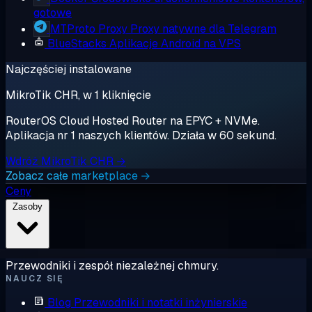
gotowe
MTProto Proxy
Proxy natywne dla Telegram
BlueStacks
Aplikacje Android na VPS
Najczęściej instalowane
MikroTik CHR, w 1 kliknięcie
RouterOS Cloud Hosted Router na EPYC + NVMe.
Aplikacja nr 1 naszych klientów. Działa w 60 sekund.
Wdróż MikroTik CHR →
Zobacz całe marketplace →
Ceny
Zasoby
Przewodniki i zespół niezależnej chmury.
NAUCZ SIĘ
Blog
Przewodniki i notatki inżynierskie