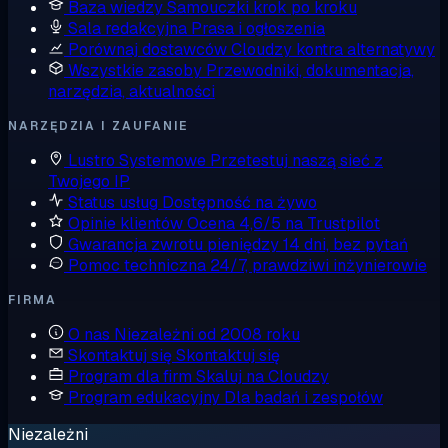
Baza wiedzy
Samouczki krok po kroku
Sala redakcyjna
Prasa i ogłoszenia
Porównaj dostawców
Cloudzy kontra alternatywy
Wszystkie zasoby
Przewodniki, dokumentacja,
narzędzia, aktualności
NARZĘDZIA I ZAUFANIE
Lustro Systemowe
Przetestuj naszą sieć z
Twojego IP
Status usług
Dostępność na żywo
Opinie klientów
Ocena 4,6/5 na Trustpilot
Gwarancja zwrotu pieniędzy
14 dni, bez pytań
Pomoc techniczna
24/7, prawdziwi inżynierowie
FIRMA
O nas
Niezależni od 2008 roku
Skontaktuj się
Skontaktuj się
Program dla firm
Skaluj na Cloudzy
Program edukacyjny
Dla badań i zespołów
Niezależni