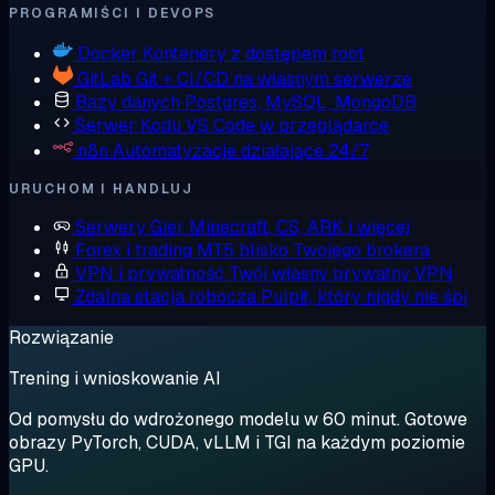
PROGRAMIŚCI I DEVOPS
Docker
Kontenery z dostępem root
GitLab
Git + CI/CD na własnym serwerze
Bazy danych
Postgres, MySQL, MongoDB
Serwer Kodu
VS Code w przeglądarce
n8n
Automatyzacje działające 24/7
URUCHOM I HANDLUJ
Serwery Gier
Minecraft, CS, ARK i więcej
Forex i trading
MT5 blisko Twojego brokera
VPN i prywatność
Twój własny prywatny VPN
Zdalna stacja robocza
Pulpit, który nigdy nie śpi
Rozwiązanie
Trening i wnioskowanie AI
Od pomysłu do wdrożonego modelu w 60 minut. Gotowe
obrazy PyTorch, CUDA, vLLM i TGI na każdym poziomie
GPU.