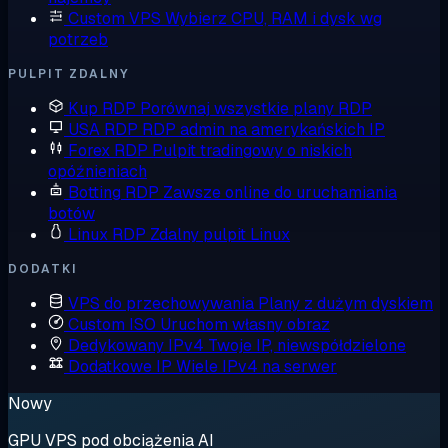
Custom VPS
Wybierz CPU, RAM i dysk wg
potrzeb
PULPIT ZDALNY
Kup RDP
Porównaj wszystkie plany RDP
USA RDP
RDP admin na amerykańskich IP
Forex RDP
Pulpit tradingowy o niskich
opóźnieniach
Botting RDP
Zawsze online do uruchamiania
botów
Linux RDP
Zdalny pulpit Linux
DODATKI
VPS do przechowywania
Plany z dużym dyskiem
Custom ISO
Uruchom własny obraz
Dedykowany IPv4
Twoje IP, niewspółdzielone
Dodatkowe IP
Wiele IPv4 na serwer
Nowy
GPU VPS pod obciążenia AI