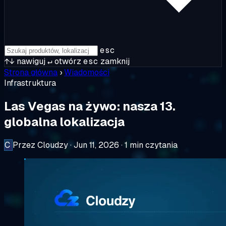
esc
↑↓
nawiguj
↵
otwórz
esc
zamknij
Strona główna
›
Wiadomości
Infrastruktura
Las Vegas na żywo: nasza 13.
globalna lokalizacja
C
Przez Cloudzy
·
Jun 11, 2026
·
1 min czytania