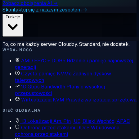
Zobacz obciążenia AI →
Skontaktuj się z naszym zespołem →
Funkcje
To, co ma każdy serwer Cloudzy. Standard, nie dodatek.
WYDAJNOŚĆ
AMD EPYC + DDR5
Rdzenie i pamięć najnowszej
generacji
Czysta pamięć NVMe
Żadnych dysków
talerzowych
10 Gbps Bandwidth
Plany o wysokiej
przepustowości
Wirtualizacja KVM
Prawdziwa izolacja sprzętowa
SIEĆ GLOBALNA
13 Lokalizacji
Am. Płn., UE, Bliski Wschód, APAC
Ochrona przed atakami DDoS
Wbudowana
ochrona przed atakami