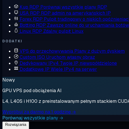
Kup RDP
Porównaj wszystkie plany RDP
USA RDP
RDP admin na amerykańskich IP
Forex RDP
Pulpit tradingowy o niskich opóźnieniac
Botting RDP
Zawsze online do uruchamiania botów
Linux RDP
Zdalny pulpit Linux
DODATKI
VPS do przechowywania
Plany z dużym dyskiem
Custom ISO
Uruchom własny obraz
Dedykowany IPv4
Twoje IP, niewspółdzielone
Dodatkowe IP
Wiele IPv4 na serwer
Nowy
GPU VPS pod obciążenia AI
L4, L40S i H100 z preinstalowanym pełnym stackiem CUDA. 
Wypróbuj za darmo na 1 godzinę →
Porównaj wszystkie plany →
Rozwiązania