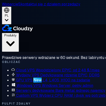
Wsparcie
Skontaktuj się z działem sprzedaży
PL
Produkty
Prawdziwe serwery wdrażane w 60 sekund. Bez labiryntu 
OBLICZAĆ
Cloud VPS
Współdzielony EPYC, od 2,48 $/mies
Wydajny VPS
Dedykowane rdzenie EPYC, DDR5
GPU VPS
New
L4, L40S, H100 na żądanie
Windows VPS
Windows Server, pełny admin
Serwery dedykowane
Bare metal jednego najemcy
Custom VPS
Wybierz CPU, RAM i dysk wg potrzeb
PULPIT ZDALNY