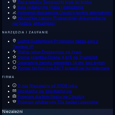
Baza wiedzy
Samouczki krok po kroku
Sala redakcyjna
Prasa i ogłoszenia
Porównaj dostawców
Cloudzy kontra alternatywy
Wszystkie zasoby
Przewodniki, dokumentacja,
narzędzia, aktualności
NARZĘDZIA I ZAUFANIE
Lustro Systemowe
Przetestuj naszą sieć z
Twojego IP
Status usług
Dostępność na żywo
Opinie klientów
Ocena 4,6/5 na Trustpilot
Gwarancja zwrotu pieniędzy
14 dni, bez pytań
Pomoc techniczna
24/7, prawdziwi inżynierowie
FIRMA
O nas
Niezależni od 2008 roku
Skontaktuj się
Skontaktuj się
Program dla firm
Skaluj na Cloudzy
Program edukacyjny
Dla badań i zespołów
Niezależni