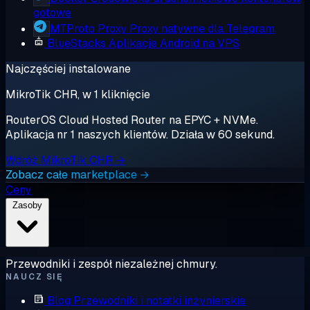
gotowe
MTProto Proxy
Proxy natywne dla Telegram
BlueStacks
Aplikacje Android na VPS
Najczęściej instalowane
MikroTik CHR, w 1 kliknięcie
RouterOS Cloud Hosted Router na EPYC + NVMe.
Aplikacja nr 1 naszych klientów. Działa w 60 sekund.
Wdróż MikroTik CHR →
Zobacz całe marketplace →
Ceny
Zasoby
Przewodniki i zespół niezależnej chmury.
NAUCZ SIĘ
Blog
Przewodniki i notatki inżynierskie