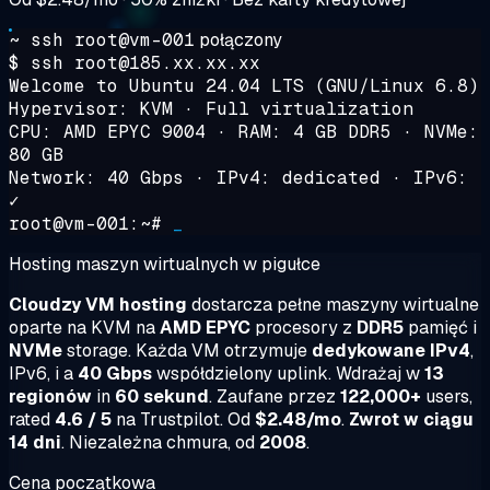
~ ssh root@vm-001
połączony
$ ssh root@185.xx.xx.xx
Welcome to Ubuntu 24.04 LTS (GNU/Linux 6.8)
Hypervisor: KVM · Full virtualization
CPU: AMD EPYC 9004 · RAM: 4 GB DDR5 · NVMe:
80 GB
Network: 40 Gbps · IPv4: dedicated · IPv6:
✓
root@vm-001:~#
_
Hosting maszyn wirtualnych w pigułce
Cloudzy VM hosting
dostarcza pełne maszyny wirtualne
oparte na KVM na
AMD EPYC
procesory z
DDR5
pamięć i
NVMe
storage. Każda VM otrzymuje
dedykowane IPv4
,
IPv6, i a
40 Gbps
współdzielony uplink. Wdrażaj w
13
regionów
in
60 sekund
. Zaufane przez
122,000+
users,
rated
4.6 / 5
na Trustpilot. Od
$2.48/mo
.
Zwrot w ciągu
14 dni
. Niezależna chmura, od
2008
.
Cena początkowa