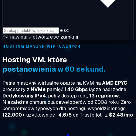
esc
↑↓
nawiguj
↵
otwórz
esc
zamknij
HOSTING MASZYN WIRTUALNYCH
Hosting VM, które
postanowienia w 60 sekund.
Pełne maszyny wirtualne oparte na KVM na
AMD EPYC
procesory z
NVMe
pamięć i
40 Gbps
łącza nadrzędne
Dedykowany IPv4
, pełny dostęp root,
13 regionów
.
Niezależna chmura dla deweloperów od 2008 roku. Zero
kompromisów typowych dla hostingu współdzielonego.
122,000+
użytkownicy ·
4.6/5
on Trustpilot · z
$2.48/mo