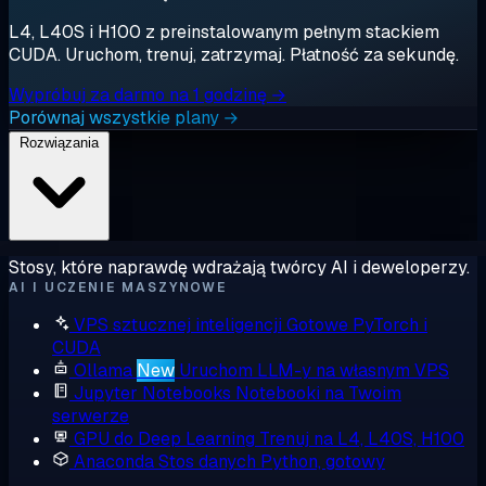
L4, L40S i H100 z preinstalowanym pełnym stackiem
CUDA. Uruchom, trenuj, zatrzymaj. Płatność za sekundę.
Wypróbuj za darmo na 1 godzinę →
Porównaj wszystkie plany →
Rozwiązania
Stosy, które naprawdę wdrażają twórcy AI i deweloperzy.
AI I UCZENIE MASZYNOWE
VPS sztucznej inteligencji
Gotowe PyTorch i
CUDA
Ollama
New
Uruchom LLM-y na własnym VPS
Jupyter Notebooks
Notebooki na Twoim
serwerze
GPU do Deep Learning
Trenuj na L4, L40S, H100
Anaconda
Stos danych Python, gotowy