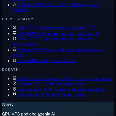
Custom VPS
Wybierz CPU, RAM i dysk wg
potrzeb
PULPIT ZDALNY
Kup RDP
Porównaj wszystkie plany RDP
USA RDP
RDP admin na amerykańskich IP
Forex RDP
Pulpit tradingowy o niskich
opóźnieniach
Botting RDP
Zawsze online do uruchamiania
botów
Linux RDP
Zdalny pulpit Linux
DODATKI
VPS do przechowywania
Plany z dużym dyskiem
Custom ISO
Uruchom własny obraz
Dedykowany IPv4
Twoje IP, niewspółdzielone
Dodatkowe IP
Wiele IPv4 na serwer
Nowy
GPU VPS pod obciążenia AI