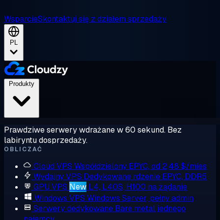
Wsparcie
Skontaktuj się z działem sprzedaży
PL
Produkty
Prawdziwe serwery wdrażane w 60 sekund. Bez
labiryntu dosprzedaży.
OBLICZAĆ
Cloud VPS
Współdzielony EPYC, od 2,48 $/mies
Wydajny VPS
Dedykowane rdzenie EPYC, DDR5
GPU VPS
New
L4, L40S, H100 na żądanie
Windows VPS
Windows Server, pełny admin
Serwery dedykowane
Bare metal jednego
najemcy