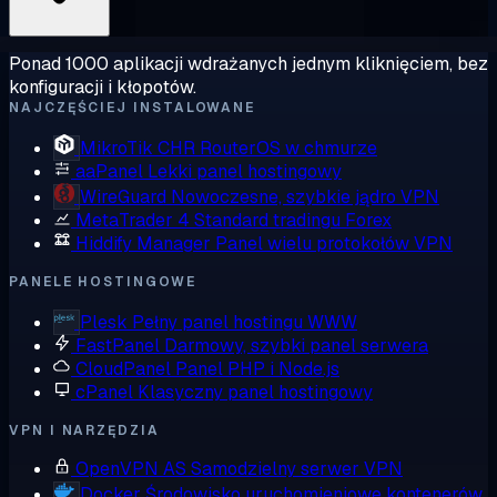
Ponad 1000 aplikacji wdrażanych jednym kliknięciem, bez
konfiguracji i kłopotów.
NAJCZĘŚCIEJ INSTALOWANE
MikroTik CHR
RouterOS w chmurze
aaPanel
Lekki panel hostingowy
WireGuard
Nowoczesne, szybkie jądro VPN
MetaTrader 4
Standard tradingu Forex
Hiddify Manager
Panel wielu protokołów VPN
PANELE HOSTINGOWE
Plesk
Pełny panel hostingu WWW
FastPanel
Darmowy, szybki panel serwera
CloudPanel
Panel PHP i Node.js
cPanel
Klasyczny panel hostingowy
VPN I NARZĘDZIA
OpenVPN AS
Samodzielny serwer VPN
Docker
Środowisko uruchomieniowe kontenerów,