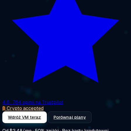
4.6
· 764 opinii na Trustpilot
₿
Crypto accepted
Wdróż VM teraz
Porównaj plany
Od
$2.48/mo
· 50% zniżki · Bez karty kredytowej