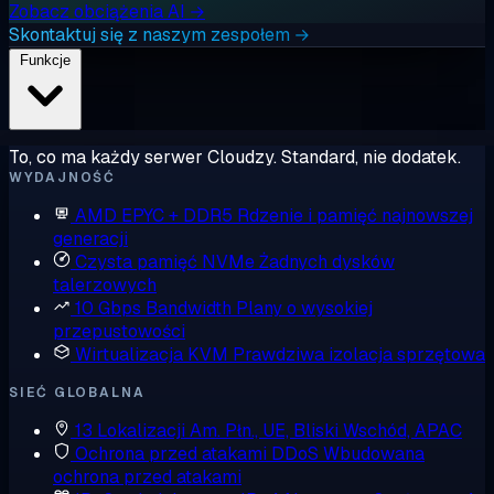
Zobacz obciążenia AI →
Skontaktuj się z naszym zespołem →
Funkcje
To, co ma każdy serwer Cloudzy. Standard, nie dodatek.
WYDAJNOŚĆ
AMD EPYC + DDR5
Rdzenie i pamięć najnowszej
generacji
Czysta pamięć NVMe
Żadnych dysków
talerzowych
10 Gbps Bandwidth
Plany o wysokiej
przepustowości
Wirtualizacja KVM
Prawdziwa izolacja sprzętowa
SIEĆ GLOBALNA
13 Lokalizacji
Am. Płn., UE, Bliski Wschód, APAC
Ochrona przed atakami DDoS
Wbudowana
ochrona przed atakami