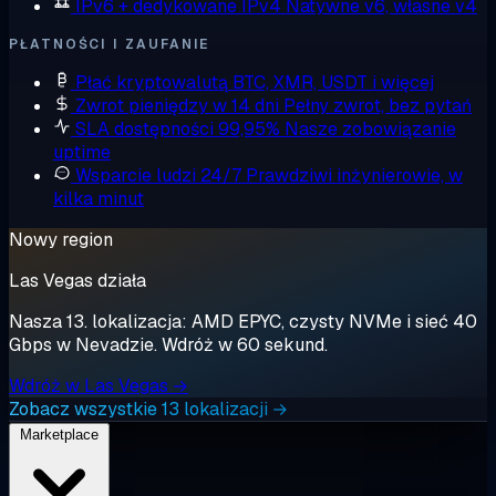
IPv6 + dedykowane IPv4
Natywne v6, własne v4
PŁATNOŚCI I ZAUFANIE
Płać kryptowalutą
BTC, XMR, USDT i więcej
Zwrot pieniędzy w 14 dni
Pełny zwrot, bez pytań
SLA dostępności 99,95%
Nasze zobowiązanie
uptime
Wsparcie ludzi 24/7
Prawdziwi inżynierowie, w
kilka minut
Nowy region
Las Vegas działa
Nasza 13. lokalizacja: AMD EPYC, czysty NVMe i sieć 40
Gbps w Nevadzie. Wdróż w 60 sekund.
Wdróż w Las Vegas →
Zobacz wszystkie 13 lokalizacji →
Marketplace