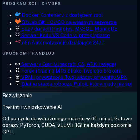
PROGRAMIŚCI I DEVOPS
Docker
Kontenery z dostępem root
GitLab
Git + CI/CD na własnym serwerze
Bazy danych
Postgres, MySQL, MongoDB
Serwer Kodu
VS Code w przeglądarce
n8n
Automatyzacje działające 24/7
URUCHOM I HANDLUJ
Serwery Gier
Minecraft, CS, ARK i więcej
Forex i trading
MT5 blisko Twojego brokera
VPN i prywatność
Twój własny prywatny VPN
Zdalna stacja robocza
Pulpit, który nigdy nie śpi
Rozwiązanie
Trening i wnioskowanie AI
Od pomysłu do wdrożonego modelu w 60 minut. Gotowe
obrazy PyTorch, CUDA, vLLM i TGI na każdym poziomie
GPU.