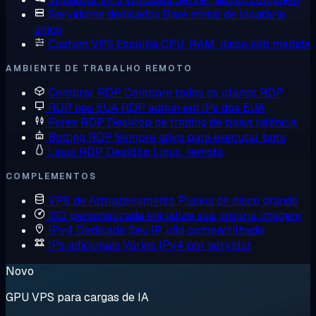
Servidores dedicados
Bare metal de locatário
único
Custom VPS
Escolha CPU, RAM, disco sob medida
AMBIENTE DE TRABALHO REMOTO
Comprar RDP
Compare todos os planos RDP
RDP nos EUA
RDP admin em IPs dos EUA
Forex RDP
Desktop de trading de baixa latência
Botting RDP
Sempre ativo para executar bots
Linux RDP
Desktop Linux, remoto
COMPLEMENTOS
VPS de Armazenamento
Planos de disco grande
ISO personalizada
Inicialize sua própria imagem
IPv4 Dedicado
Seu IP, não compartilhado
IPs adicionais
Vários IPv4 por servidor
Novo
GPU VPS para cargas de IA