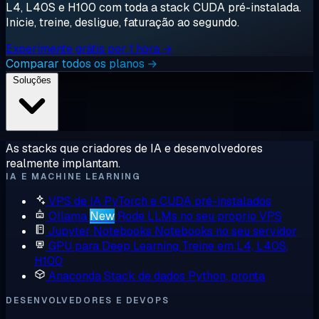
L4, L40S e H100 com toda a stack CUDA pré-instalada.
Inicie, treine, desligue, faturação ao segundo.
Experimente grátis por 1 hora →
Comparar todos os planos →
Soluções
As stacks que criadores de IA e desenvolvedores
realmente implantam.
IA E MACHINE LEARNING
VPS de IA
PyTorch e CUDA pré-instalados
Ollama
New
Rode LLMs no seu próprio VPS
Jupyter Notebooks
Notebooks no seu servidor
GPU para Deep Learning
Treine em L4, L40S,
H100
Anaconda
Stack de dados Python, pronta
DESENVOLVEDORES E DEVOPS