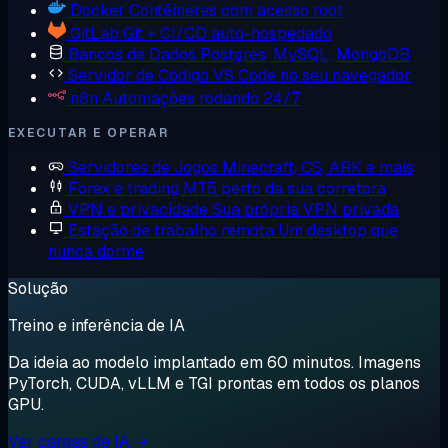
Docker
Contêineres com acesso root
GitLab
Git + CI/CD auto-hospedado
Bancos de Dados
Postgres, MySQL, MongoDB
Servidor de Código
VS Code no seu navegador
n8n
Automações rodando 24/7
EXECUTAR E OPERAR
Servidores de Jogos
Minecraft, CS, ARK e mais
Forex e trading
MT5 perto da sua corretora
VPN e privacidade
Sua própria VPN privada
Estação de trabalho remota
Um desktop que
nunca dorme
Solução
Treino e inferência de IA
Da ideia ao modelo implantado em 60 minutos. Imagens
PyTorch, CUDA, vLLM e TGI prontas em todos os planos
GPU.
Ver cargas de IA →