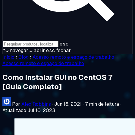
esc
↑↓
navegar
↵
abrir
esc
fechar
Início
›
Blog
›
Acesso remoto e espaço de trabalho
Acesso remoto e espaço de trabalho
Como Instalar GUI no CentOS 7
[Guia Completo]
Por
Alex Robbins
·
Jun 16, 2021
·
7 min de leitura
·
Atualizado Jul 10, 2023