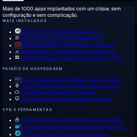
Mais de 1000 apps implantados com um clique, sem
configuração e sem complicação.
MAIS INSTALADOS
MikroTik CHR
RouterOS na nuvem
aaPanel
Painel de hospedagem leve
WireGuard
Kernel VPN moderno e rápido
MetaTrader 4
O padrão do mercado Forex
Hiddify Manager
Painel multi-protocolo VPN
PAINÉIS DE HOSPEDAGEM
Plesk
Painel de hospedagem web completo
FastPanel
Painel de servidor grátis e rápido
CloudPanel
Painel PHP e Node.js
cPanel
O painel de hospedagem clássico
VPN E FERRAMENTAS
OpenVPN AS
Servidor VPN auto-hospedado
Docker
Runtime de contêiner, pronto para uso
MTProto Proxy
Proxy nativo Telegram