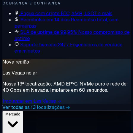
COBRANÇA E CONFIANÇA
Pague com cripto
BTC, XMR, USDT e mais
Reembolso em 14 dias
Reembolso total, sem
perguntas
SLA de uptime de 99,95%
Nosso compromisso de
uptime
Suporte humano 24/7
Engenheiros de verdade,
em minutos
Nova região
Las Vegas no ar
Nossa 13ª localização: AMD EPYC, NVMe puro e rede de
40 Gbps em Nevada. Implante em 60 segundos.
Implantar em Las Vegas →
Ver todas as 13 localizações →
Mercado