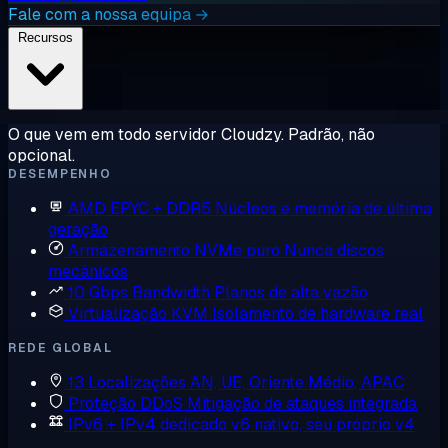
Fale com a nossa equipa →
Recursos
O que vem em todo servidor Cloudzy. Padrão, não
opcional.
DESEMPENHO
AMD EPYC + DDR5
Núcleos e memória de última
geração
Armazenamento NVMe puro
Nunca discos
mecânicos
10 Gbps Bandwidth
Planos de alta vazão
Virtualização KVM
Isolamento de hardware real
REDE GLOBAL
13 Localizações
AN, UE, Oriente Médio, APAC
Proteção DDoS
Mitigação de ataques integrada
IPv6 + IPv4 dedicado
v6 nativo, seu próprio v4