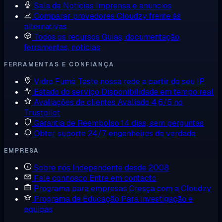
Sala de Notícias
Imprensa e anúncios
Comparar provedores
Cloudzy frente às
alternativas
Todos os recursos
Guias, documentação,
ferramentas, notícias
FERRAMENTAS E CONFIANÇA
Vidro Fumê
Teste nossa rede a partir do seu IP
Estado do serviço
Disponibilidade em tempo real
Avaliações de clientes
Avaliado 4,6/5 no
Trustpilot
Garantia de Reembolso
14 dias, sem perguntas
Obter suporte
24/7, engenheiros de verdade
EMPRESA
Sobre nós
Independente desde 2008
Fale connosco
Entre em contacto
Programa para empresas
Cresça com a Cloudzy
Programa de Educação
Para investigação e
equipas