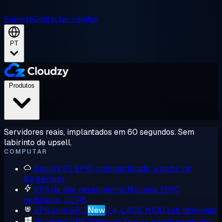
Suporte
Contactar vendas
PT
Produtos
Servidores reais, implantados em 60 segundos. Sem
labirinto de upsell.
COMPUTAR
Cloud VPS
EPYC compartilhado, a partir de
$2,48/mês
VPS de alto desempenho
Núcleos EPYC
dedicados, DDR5
VPS com GPU
New
L4, L40S, H100 sob demanda
Windows VPS
Windows Server, admin completo