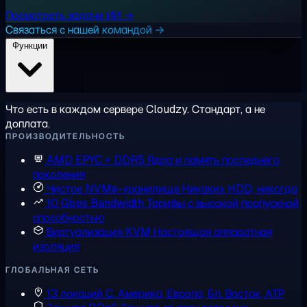
Посмотреть задачи ИИ →
Связаться с нашей командой →
Функции
Что есть в каждом сервере Cloudzy. Стандарт, а не
доплата.
ПРОИЗВОДИТЕЛЬНОСТЬ
AMD EPYC + DDR5
Ядра и память последнего
поколения
Чистое NVMe-хранилище
Никаких HDD, никогда
10 Gbps Bandwidth
Тарифы с высокой пропускной
способностью
Виртуализация KVM
Настоящая аппаратная
изоляция
ГЛОБАЛЬНАЯ СЕТЬ
13 локаций
С. Америка, Европа, Бл. Восток, АТР