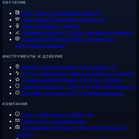
ОБУЧЕНИЕ
Блог
Гайды и инженерные заметки
База знаний
Пошаговые руководства
Новости
Пресса и анонсы
Сравнить хостинги
Cloudzy против альтернатив
Все ресурсы
Руководства, документация,
инструменты, новости
ИНСТРУМЕНТЫ И ДОВЕРИЕ
Зеркало
Проверьте нашу сеть с вашего IP
Статус сервиса
Доступность в реальном времени
Отзывы клиентов
Оценка 4,6/5 на Trustpilot
Гарантия возврата средств
14 дней, без вопросов
Получить поддержку
24/7, живые инженеры
КОМПАНИЯ
О нас
Независимы с 2008 года
Связаться с нами
Связаться
Программа для бизнеса
Масштабируйтесь на
Cloudzy