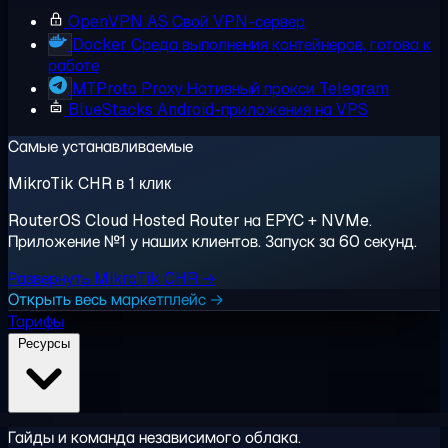
OpenVPN AS
Свой VPN-сервер
Docker
Среда выполнения контейнеров, готова к
работе
MTProto Proxy
Нативный прокси Telegram
BlueStacks
Android-приложения на VPS
Самые устанавливаемые
MikroTik CHR в 1 клик
RouterOS Cloud Hosted Router на EPYC + NVMe.
Приложение №1 у наших клиентов. Запуск за 60 секунд.
Развернуть MikroTik CHR →
Открыть весь маркетплейс →
Тарифы
Ресурсы
Гайды и команда независимого облака.