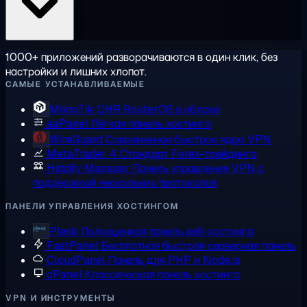
1000+ приложений разворачиваются в один клик, без
настройки и лишних хлопот.
САМЫЕ УСТАНАВЛИВАЕМЫЕ
MikroTik CHR
RouterOS в облаке
aaPanel
Лёгкая панель хостинга
WireGuard
Современное быстрое ядро VPN
MetaTrader 4
Стандарт Forex-трейдинга
Hiddify Manager
Панель управления VPN с
поддержкой нескольких протоколов
ПАНЕЛИ УПРАВЛЕНИЯ ХОСТИНГОМ
Plesk
Полноценная панель веб-хостинга
FastPanel
Бесплатная быстрая серверная панель
CloudPanel
Панель для PHP и Node.js
cPanel
Классическая панель хостинга
VPN И ИНСТРУМЕНТЫ