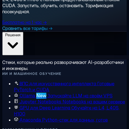
CUDA. Запустить, обучить, остановить. Тарификация
посекундная.
Бесплатно на 1 час →
Сравнить все тарифы →
Решения
Стеки, которые реально разворачивают AI-разработчики
и инженеры.
ИИ И МАШИННОЕ ОБУЧЕНИЕ
ВПС для искусственного интеллекта
Готовые
PyTorch и CUDA
Ollama
New
Запускайте LLM на своём VPS
Jupyter Notebooks
Notebooks на вашем сервере
GPU для Deep Learning
Обучайте на L4, L40S,
H100
Anaconda
Python-стек для данных, готов