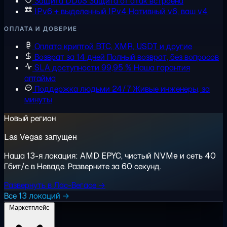
Защита DDoS
Защита от атак встроена
IPv6 + выделенный IPv4
Нативный v6, ваш v4
ОПЛАТА И ДОВЕРИЕ
Оплата криптой
BTC, XMR, USDT и другие
Возврат за 14 дней
Полный возврат, без вопросов
SLA доступности 99,95 %
Наша гарантия
аптайма
Поддержка людьми 24/7
Живые инженеры, за
минуты
Новый регион
Las Vegas запущен
Наша 13-я локация: AMD EPYC, чистый NVMe и сеть 40
Гбит/с в Неваде. Разверните за 60 секунд.
Развернуть в Лас-Вегасе →
Все 13 локаций →
Маркетплейс