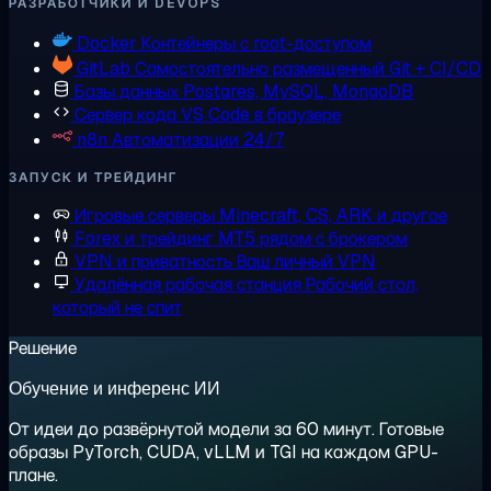
РАЗРАБОТЧИКИ И DEVOPS
Docker
Контейнеры с root-доступом
GitLab
Самостоятельно размещенный Git + CI/CD
Базы данных
Postgres, MySQL, MongoDB
Сервер кода
VS Code в браузере
n8n
Автоматизации 24/7
ЗАПУСК И ТРЕЙДИНГ
Игровые серверы
Minecraft, CS, ARK и другое
Forex и трейдинг
MT5 рядом с брокером
VPN и приватность
Ваш личный VPN
Удалённая рабочая станция
Рабочий стол,
который не спит
Решение
Обучение и инференс ИИ
От идеи до развёрнутой модели за 60 минут. Готовые
образы PyTorch, CUDA, vLLM и TGI на каждом GPU-
плане.