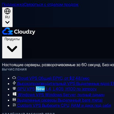
Поддержка
Связаться с отделом продаж
RU
Продукты
Настоящие серверы, разворачиваемые за 60 секунд. Без на
ВЫЧИСЛЕНИЯ
Cloud VPS
Общий EPYC, от $2,48/мес
Высокопроизводительный VPS
Выделенные ядра E
GPU VPS
New
L4, L40S, H100 по запросу
Windows VPS
Windows Server, полный админ
Выделенные серверы
Выделенный bare metal
Custom VPS
Выберите CPU, RAM и диск под себя