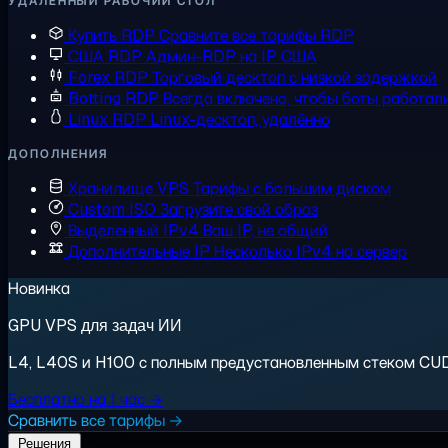
УДАЛЁННЫЙ РАБОЧИЙ СТОЛ
Купить RDP
Сравните все тарифы RDP
США RDP
Админ-RDP на IP США
Forex RDP
Торговый десктоп с низкой задержкой
Botting RDP
Всегда включено, чтобы боты работал
Linux RDP
Linux-десктоп, удалённо
ДОПОЛНЕНИЯ
Хранилище VPS
Тарифы с большим диском
Custom ISO
Загрузите свой образ
Выделенный IPv4
Ваш IP, не общий
Дополнительные IP
Несколько IPv4 на сервер
Новинка
GPU VPS для задач ИИ
L4, L40S и H100 с полным предустановленным стеком CUDA.
Бесплатно на 1 час →
Сравнить все тарифы →
Решения