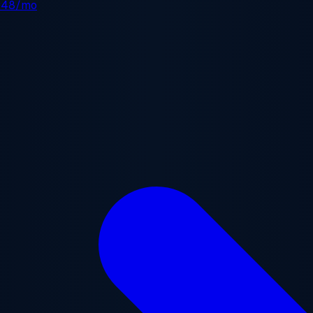
.48/mo