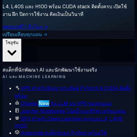
L4, L40S และ H100 พร้อม CUDA stack ติดตั้งครบ เปิดใช้
งาน ฝึก ปิดการใช้งาน คิดเงินเป็นวินาที
ทดลองฟรี 1 ชั่วโมง →
เปรียบเทียบทุกแผน →
โซลูชัน
สแต็กที่นักพัฒนา AI และนักพัฒนาใช้งานจริง
AI และ MACHINE LEARNING
VPS สำหรับปัญญาประดิษฐ์
PyTorch & CUDA ติดตั้ง
พร้อม
Ollama
New
รัน LLM บน VPS ของคุณเอง
Jupyter Notebooks
โน้ตบุ๊กบนเซิร์ฟเวอร์ของคุณ
GPU สำหรับ Deep Learning
เทรนบน L4, L40S,
H100
Anaconda
สแต็กข้อมูล Python พร้อมใช้