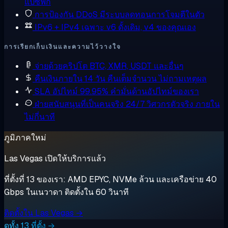
แปซิฟิก
การป้องกัน DDoS
มีระบบลดทอนการโจมตีในตัว
IPv6 + IPv4 เฉพาะ
v6 ดั้งเดิม, v4 ของคุณเอง
การเรียกเก็บเงินและความไว้วางใจ
จ่ายด้วยคริปโต
BTC, XMR, USDT และอื่นๆ
คืนเงินภายใน 14 วัน
คืนเต็มจำนวน ไม่ถามเหตุผล
SLA อัปไทม์ 99.95%
คำมั่นด้านอัปไทม์ของเรา
ฝ่ายสนับสนุนที่เป็นคนจริง 24/7
วิศวกรตัวจริง ภายใน
ไม่กี่นาที
ภูมิภาคใหม่
Las Vegas เปิดให้บริการแล้ว
ที่ตั้งที่ 13 ของเรา: AMD EPYC, NVMe ล้วน และเครือข่าย 40
Gbps ในเนวาดา ติดตั้งใน 60 วินาที
ติดตั้งใน Las Vegas →
ดูทั้ง 13 ที่ตั้ง →