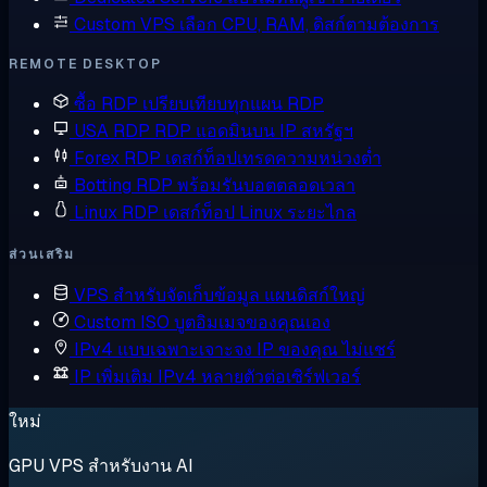
Custom VPS
เลือก CPU, RAM, ดิสก์ตามต้องการ
REMOTE DESKTOP
ซื้อ RDP
เปรียบเทียบทุกแผน RDP
USA RDP
RDP แอดมินบน IP สหรัฐฯ
Forex RDP
เดสก์ท็อปเทรดความหน่วงต่ำ
Botting RDP
พร้อมรันบอตตลอดเวลา
Linux RDP
เดสก์ท็อป Linux ระยะไกล
ส่วนเสริม
VPS สำหรับจัดเก็บข้อมูล
แผนดิสก์ใหญ่
Custom ISO
บูตอิมเมจของคุณเอง
IPv4 แบบเฉพาะเจาะจง
IP ของคุณ ไม่แชร์
IP เพิ่มเติม
IPv4 หลายตัวต่อเซิร์ฟเวอร์
ใหม่
GPU VPS สำหรับงาน AI