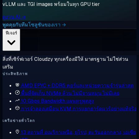
vLLM และ TGI images พร้อมในทุก GPU tier
ดูงาน AI →
พูดคุยกับทีมโซลูชันของเรา →
ฟีเจอร์
สิ่งที่เซิร์ฟเวอร์ Cloudzy ทุกเครื่องมีให้ มาตรฐาน ไม่ใช่ส่วน
เสริม
ประสิทธิภาพ
AMD EPYC + DDR5
คอร์และหน่วยความจำรุ่นล่าสุด
พื้นที่จัดเก็บ NVMe ล้วน
ไม่มีจานหมุน ไม่มีเลย
10 Gbps Bandwidth
แผนทรูพุตสูง
การจำลองเสมือน KVM
การแยกฮาร์ดแวร์อย่างแท้จริง
เครือข่ายทั่วโลก
13 สถานที่
อเมริกาเหนือ, ยุโรป, ตะวันออกกลาง, เอเชีย