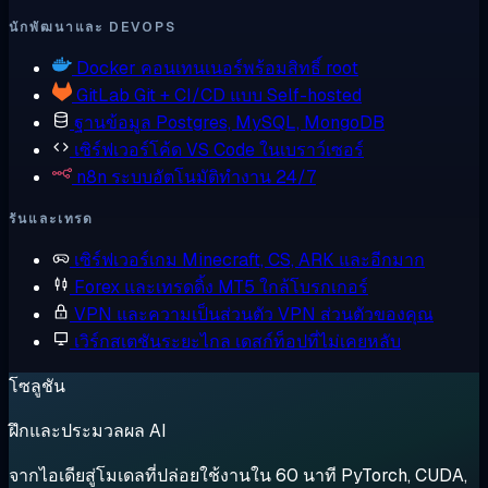
นักพัฒนาและ DEVOPS
Docker
คอนเทนเนอร์พร้อมสิทธิ์ root
GitLab
Git + CI/CD แบบ Self-hosted
ฐานข้อมูล
Postgres, MySQL, MongoDB
เซิร์ฟเวอร์โค้ด
VS Code ในเบราว์เซอร์
n8n
ระบบอัตโนมัติทำงาน 24/7
รันและเทรด
เซิร์ฟเวอร์เกม
Minecraft, CS, ARK และอีกมาก
Forex และเทรดดิ้ง
MT5 ใกล้โบรกเกอร์
VPN และความเป็นส่วนตัว
VPN ส่วนตัวของคุณ
เวิร์กสเตชันระยะไกล
เดสก์ท็อปที่ไม่เคยหลับ
โซลูชัน
ฝึกและประมวลผล AI
จากไอเดียสู่โมเดลที่ปล่อยใช้งานใน 60 นาที PyTorch, CUDA,