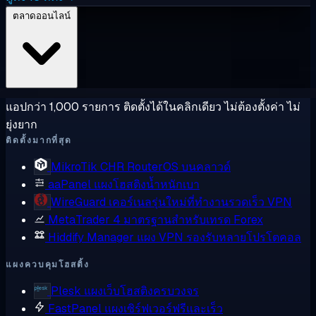
ตลาดออนไลน์
แอปกว่า 1,000 รายการ ติดตั้งได้ในคลิกเดียว ไม่ต้องตั้งค่า ไม่
ยุ่งยาก
ติดตั้งมากที่สุด
MikroTik CHR
RouterOS บนคลาวด์
aaPanel
แผงโฮสติงน้ำหนักเบา
WireGuard
เคอร์เนลรุ่นใหม่ที่ทำงานรวดเร็ว VPN
MetaTrader 4
มาตรฐานสำหรับเทรด Forex
Hiddify Manager
แผง VPN รองรับหลายโปรโตคอล
แผงควบคุมโฮสติ้ง
Plesk
แผงเว็บโฮสติงครบวงจร
FastPanel
แผงเซิร์ฟเวอร์ฟรีและเร็ว