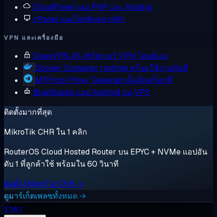
CloudPanel
แผง PHP และ Node.js
cPanel
แผงโฮสติงคลาสสิก
VPN และเครื่องมือ
OpenVPN AS
เซิร์ฟเวอร์ VPN โฮสต์เอง
Docker
Container runtime พร้อมใช้งานทันที
MTProto Proxy
Telegram ดั้งเดิมพร็อกซี่
BlueStacks
แอป Android บน VPS
ติดตั้งมากที่สุด
MikroTik CHR ใน 1 คลิก
RouterOS Cloud Hosted Router บน EPYC + NVMe แอปอัน
ดับ 1 ที่ลูกค้าใช้ พร้อมใน 60 วินาที
ติดตั้ง MikroTik CHR →
ดูมาร์เก็ตเพลซทั้งหมด →
ราคา