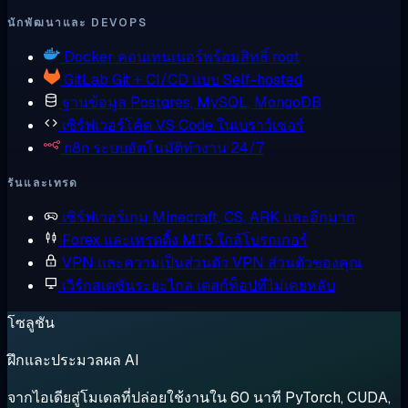
นักพัฒนาและ DEVOPS
Docker
คอนเทนเนอร์พร้อมสิทธิ์ root
GitLab
Git + CI/CD แบบ Self-hosted
ฐานข้อมูล
Postgres, MySQL, MongoDB
เซิร์ฟเวอร์โค้ด
VS Code ในเบราว์เซอร์
n8n
ระบบอัตโนมัติทำงาน 24/7
รันและเทรด
เซิร์ฟเวอร์เกม
Minecraft, CS, ARK และอีกมาก
Forex และเทรดดิ้ง
MT5 ใกล้โบรกเกอร์
VPN และความเป็นส่วนตัว
VPN ส่วนตัวของคุณ
เวิร์กสเตชันระยะไกล
เดสก์ท็อปที่ไม่เคยหลับ
โซลูชัน
ฝึกและประมวลผล AI
จากไอเดียสู่โมเดลที่ปล่อยใช้งานใน 60 นาที PyTorch, CUDA,