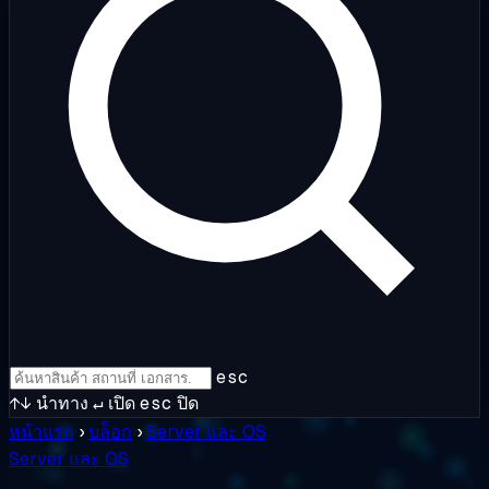
esc
↑↓
นำทาง
↵
เปิด
esc
ปิด
หน้าแรก
›
บล็อก
›
Server และ OS
Server และ OS