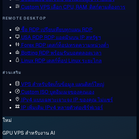
Custom VPS
เลือก CPU, RAM, ดิสก์ตามต้องการ
REMOTE DESKTOP
ซื้อ RDP
เปรียบเทียบทุกแผน RDP
USA RDP
RDP แอดมินบน IP สหรัฐฯ
Forex RDP
เดสก์ท็อปเทรดความหน่วงต่ำ
Botting RDP
พร้อมรันบอตตลอดเวลา
Linux RDP
เดสก์ท็อป Linux ระยะไกล
ส่วนเสริม
VPS สำหรับจัดเก็บข้อมูล
แผนดิสก์ใหญ่
Custom ISO
บูตอิมเมจของคุณเอง
IPv4 แบบเฉพาะเจาะจง
IP ของคุณ ไม่แชร์
IP เพิ่มเติม
IPv4 หลายตัวต่อเซิร์ฟเวอร์
ใหม่
GPU VPS สำหรับงาน AI