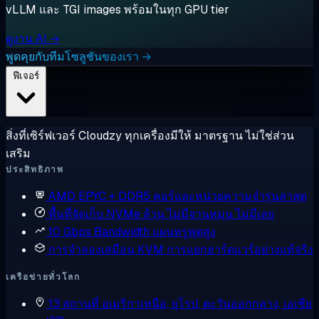
vLLM และ TGI images พร้อมในทุก GPU tier
ดูงาน AI →
พูดคุยกับทีมโซลูชันของเรา →
ฟีเจอร์
สิ่งที่เซิร์ฟเวอร์ Cloudzy ทุกเครื่องมีให้ มาตรฐาน ไม่ใช่ส่วน
เสริม
ประสิทธิภาพ
AMD EPYC + DDR5
คอร์และหน่วยความจำรุ่นล่าสุด
พื้นที่จัดเก็บ NVMe ล้วน
ไม่มีจานหมุน ไม่มีเลย
10 Gbps Bandwidth
แผนทรูพุตสูง
การจำลองเสมือน KVM
การแยกฮาร์ดแวร์อย่างแท้จริง
เครือข่ายทั่วโลก
13 สถานที่
อเมริกาเหนือ, ยุโรป, ตะวันออกกลาง, เอเชีย