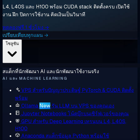
L4, L40S และ H100 พร้อม CUDA stack ติดตั้งครบ เปิดใช้
งาน ฝึก ปิดการใช้งาน คิดเงินเป็นวินาที
ทดลองฟรี 1 ชั่วโมง →
เปรียบเทียบทุกแผน →
โซลูชัน
สแต็กที่นักพัฒนา AI และนักพัฒนาใช้งานจริง
AI และ MACHINE LEARNING
VPS สำหรับปัญญาประดิษฐ์
PyTorch & CUDA ติดตั้ง
พร้อม
Ollama
New
รัน LLM บน VPS ของคุณเอง
Jupyter Notebooks
โน้ตบุ๊กบนเซิร์ฟเวอร์ของคุณ
GPU สำหรับ Deep Learning
เทรนบน L4, L40S,
H100
Anaconda
สแต็กข้อมูล Python พร้อมใช้