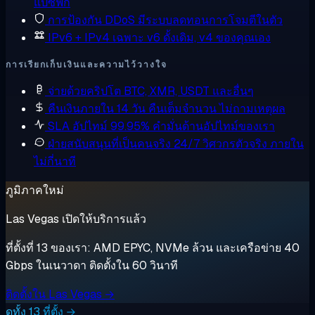
แปซิฟิก
การป้องกัน DDoS
มีระบบลดทอนการโจมตีในตัว
IPv6 + IPv4 เฉพาะ
v6 ดั้งเดิม, v4 ของคุณเอง
การเรียกเก็บเงินและความไว้วางใจ
จ่ายด้วยคริปโต
BTC, XMR, USDT และอื่นๆ
คืนเงินภายใน 14 วัน
คืนเต็มจำนวน ไม่ถามเหตุผล
SLA อัปไทม์ 99.95%
คำมั่นด้านอัปไทม์ของเรา
ฝ่ายสนับสนุนที่เป็นคนจริง 24/7
วิศวกรตัวจริง ภายใน
ไม่กี่นาที
ภูมิภาคใหม่
Las Vegas เปิดให้บริการแล้ว
ที่ตั้งที่ 13 ของเรา: AMD EPYC, NVMe ล้วน และเครือข่าย 40
Gbps ในเนวาดา ติดตั้งใน 60 วินาที
ติดตั้งใน Las Vegas →
ดูทั้ง 13 ที่ตั้ง →