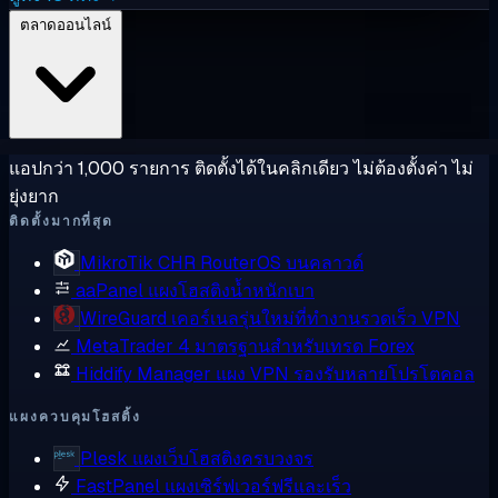
ตลาดออนไลน์
แอปกว่า 1,000 รายการ ติดตั้งได้ในคลิกเดียว ไม่ต้องตั้งค่า ไม่
ยุ่งยาก
ติดตั้งมากที่สุด
MikroTik CHR
RouterOS บนคลาวด์
aaPanel
แผงโฮสติงน้ำหนักเบา
WireGuard
เคอร์เนลรุ่นใหม่ที่ทำงานรวดเร็ว VPN
MetaTrader 4
มาตรฐานสำหรับเทรด Forex
Hiddify Manager
แผง VPN รองรับหลายโปรโตคอล
แผงควบคุมโฮสติ้ง
Plesk
แผงเว็บโฮสติงครบวงจร
FastPanel
แผงเซิร์ฟเวอร์ฟรีและเร็ว