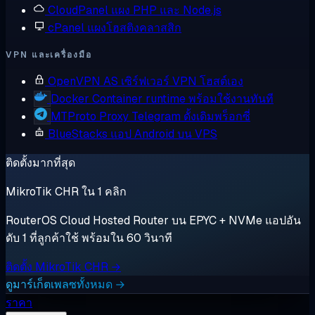
CloudPanel
แผง PHP และ Node.js
cPanel
แผงโฮสติงคลาสสิก
VPN และเครื่องมือ
OpenVPN AS
เซิร์ฟเวอร์ VPN โฮสต์เอง
Docker
Container runtime พร้อมใช้งานทันที
MTProto Proxy
Telegram ดั้งเดิมพร็อกซี่
BlueStacks
แอป Android บน VPS
ติดตั้งมากที่สุด
MikroTik CHR ใน 1 คลิก
RouterOS Cloud Hosted Router บน EPYC + NVMe แอปอัน
ดับ 1 ที่ลูกค้าใช้ พร้อมใน 60 วินาที
ติดตั้ง MikroTik CHR →
ดูมาร์เก็ตเพลซทั้งหมด →
ราคา