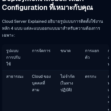
Configuration ที่เหมาะกับคุณ
Cloud Server Explained อธิบายรูปแบบการติดตั้งใช้งาน
หลัก 4 แบบ แต่ละแบบออกแบบมาสำหรับความต้องการ
เฉพาะ:
รูปแบบ
การจัดการ
ขนาด
การแยก
ก
การปรับ
ตัว
ง
ใช้
ทั
สาธารณะ
Cloud ของ
ไม่จำกัด
ตรรกะ
ก
บุคคลที่
(ในทาง
พ
สาม
ปฏิบัติ)
เว
ง,
ว
ข