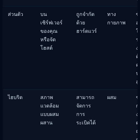
ส่วนตัว
บน
ถูกจำกัด
ทาง
ข้
เซิร์ฟเวอร์
ด้วย
กายภาพ
อ
ของคุณ
ฮาร์ดแวร์
ใ
หรือจัด
ร
โฮสต์
ง
ต
ค
ป
สู
ไฮบริด
สภาพ
สามารถ
ผสม
ช่
แวดล้อม
จัดการ
ก
แบบผสม
การ
ง
ผสาน
ระเบิดได้
ต
ฤ
ก