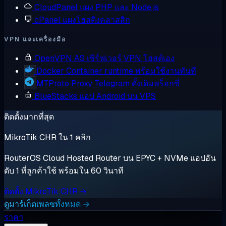
CloudPanel
แผง PHP และ Node.js
cPanel
แผงโฮสติงคลาสสิก
VPN และเครื่องมือ
OpenVPN AS
เซิร์ฟเวอร์ VPN โฮสต์เอง
Docker
Container runtime พร้อมใช้งานทันที
MTProto Proxy
Telegram ดั้งเดิมพร็อกซี่
BlueStacks
แอป Android บน VPS
ติดตั้งมากที่สุด
MikroTik CHR ใน 1 คลิก
RouterOS Cloud Hosted Router บน EPYC + NVMe แอปอัน
ดับ 1 ที่ลูกค้าใช้ พร้อมใน 60 วินาที
ติดตั้ง MikroTik CHR →
ดูมาร์เก็ตเพลซทั้งหมด →
ราคา