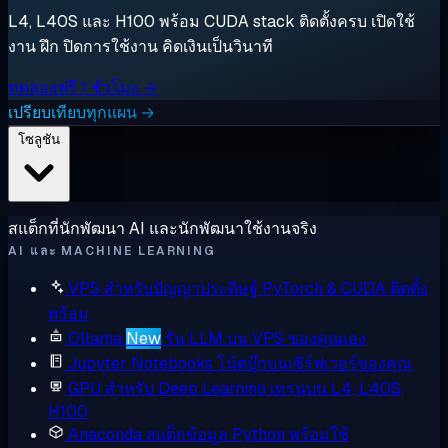
L4, L40S และ H100 พร้อม CUDA stack ติดตั้งครบ เปิดใช้
งาน ฝึก ปิดการใช้งาน คิดเงินเป็นวินาที
ทดลองฟรี 1 ชั่วโมง →
เปรียบเทียบทุกแผน →
โซลูชัน
สแต็กที่นักพัฒนา AI และนักพัฒนาใช้งานจริง
AI และ MACHINE LEARNING
VPS สำหรับปัญญาประดิษฐ์
PyTorch & CUDA ติดตั้ง
พร้อม
Ollama
New
รัน LLM บน VPS ของคุณเอง
Jupyter Notebooks
โน้ตบุ๊กบนเซิร์ฟเวอร์ของคุณ
GPU สำหรับ Deep Learning
เทรนบน L4, L40S,
H100
Anaconda
สแต็กข้อมูล Python พร้อมใช้