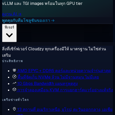
vLLM และ TGI images พร้อมในทุก GPU tier
ดูงาน AI →
พูดคุยกับทีมโซลูชันของเรา →
ฟีเจอร์
สิ่งที่เซิร์ฟเวอร์ Cloudzy ทุกเครื่องมีให้ มาตรฐาน ไม่ใช่ส่วน
เสริม
ประสิทธิภาพ
AMD EPYC + DDR5
คอร์และหน่วยความจำรุ่นล่าสุด
พื้นที่จัดเก็บ NVMe ล้วน
ไม่มีจานหมุน ไม่มีเลย
10 Gbps Bandwidth
แผนทรูพุตสูง
การจำลองเสมือน KVM
การแยกฮาร์ดแวร์อย่างแท้จริง
เครือข่ายทั่วโลก
13 สถานที่
อเมริกาเหนือ, ยุโรป, ตะวันออกกลาง, เอเชีย