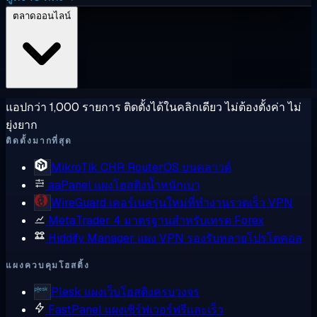
ตลาดออนไลน์
แอปกว่า 1,000 รายการ ติดตั้งได้ในคลิกเดียว ไม่ต้องตั้งค่า ไม่
ยุ่งยาก
ติดตั้งมากที่สุด
MikroTik CHR
RouterOS บนคลาวด์
aaPanel
แผงโฮสติงน้ำหนักเบา
WireGuard
เคอร์เนลรุ่นใหม่ที่ทำงานรวดเร็ว VPN
MetaTrader 4
มาตรฐานสำหรับเทรด Forex
Hiddify Manager
แผง VPN รองรับหลายโปรโตคอล
แผงควบคุมโฮสติ้ง
Plesk
แผงเว็บโฮสติงครบวงจร
FastPanel
แผงเซิร์ฟเวอร์ฟรีและเร็ว