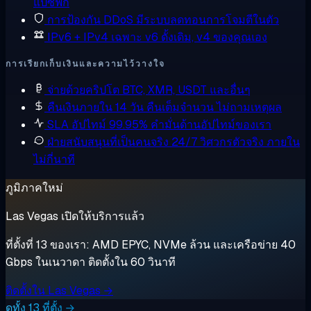
แปซิฟิก
การป้องกัน DDoS
มีระบบลดทอนการโจมตีในตัว
IPv6 + IPv4 เฉพาะ
v6 ดั้งเดิม, v4 ของคุณเอง
การเรียกเก็บเงินและความไว้วางใจ
จ่ายด้วยคริปโต
BTC, XMR, USDT และอื่นๆ
คืนเงินภายใน 14 วัน
คืนเต็มจำนวน ไม่ถามเหตุผล
SLA อัปไทม์ 99.95%
คำมั่นด้านอัปไทม์ของเรา
ฝ่ายสนับสนุนที่เป็นคนจริง 24/7
วิศวกรตัวจริง ภายใน
ไม่กี่นาที
ภูมิภาคใหม่
Las Vegas เปิดให้บริการแล้ว
ที่ตั้งที่ 13 ของเรา: AMD EPYC, NVMe ล้วน และเครือข่าย 40
Gbps ในเนวาดา ติดตั้งใน 60 วินาที
ติดตั้งใน Las Vegas →
ดูทั้ง 13 ที่ตั้ง →