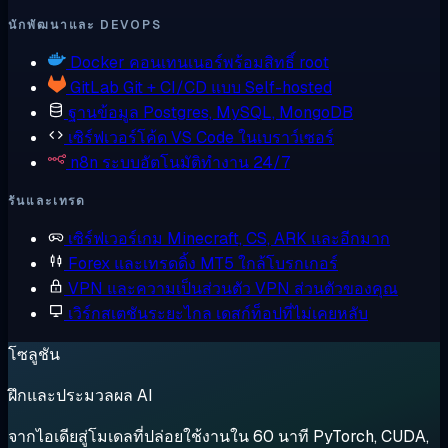
นักพัฒนาและ DEVOPS
Docker
คอนเทนเนอร์พร้อมสิทธิ์ root
GitLab
Git + CI/CD แบบ Self-hosted
ฐานข้อมูล
Postgres, MySQL, MongoDB
เซิร์ฟเวอร์โค้ด
VS Code ในเบราว์เซอร์
n8n
ระบบอัตโนมัติทำงาน 24/7
รันและเทรด
เซิร์ฟเวอร์เกม
Minecraft, CS, ARK และอีกมาก
Forex และเทรดดิ้ง
MT5 ใกล้โบรกเกอร์
VPN และความเป็นส่วนตัว
VPN ส่วนตัวของคุณ
เวิร์กสเตชันระยะไกล
เดสก์ท็อปที่ไม่เคยหลับ
โซลูชัน
ฝึกและประมวลผล AI
จากไอเดียสู่โมเดลที่ปล่อยใช้งานใน 60 นาที PyTorch, CUDA,