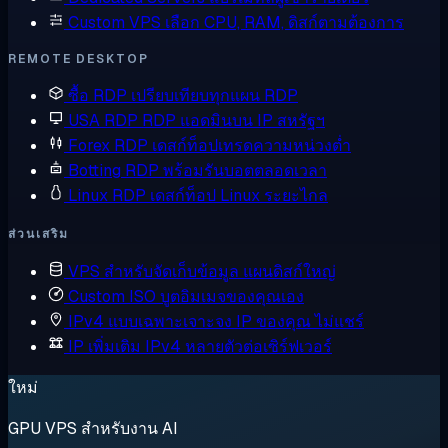
Custom VPS
เลือก CPU, RAM, ดิสก์ตามต้องการ
REMOTE DESKTOP
ซื้อ RDP
เปรียบเทียบทุกแผน RDP
USA RDP
RDP แอดมินบน IP สหรัฐฯ
Forex RDP
เดสก์ท็อปเทรดความหน่วงต่ำ
Botting RDP
พร้อมรันบอตตลอดเวลา
Linux RDP
เดสก์ท็อป Linux ระยะไกล
ส่วนเสริม
VPS สำหรับจัดเก็บข้อมูล
แผนดิสก์ใหญ่
Custom ISO
บูตอิมเมจของคุณเอง
IPv4 แบบเฉพาะเจาะจง
IP ของคุณ ไม่แชร์
IP เพิ่มเติม
IPv4 หลายตัวต่อเซิร์ฟเวอร์
ใหม่
GPU VPS สำหรับงาน AI