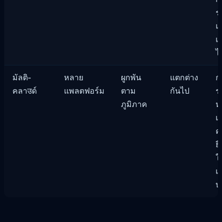
ร
แ
เ
ไ
มัลติ-
หลาย
ผูกพัน
แตกต่าง
ก
คลาउด์
แพลตฟอร์ม
ตาม
กันไป
ร
ภูมิภาค
ห
เห
ค
ยื
ใ
เล
บ