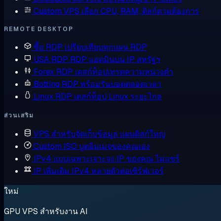
Custom VPS
เลือก CPU, RAM, ดิสก์ตามต้องการ
REMOTE DESKTOP
ซื้อ RDP
เปรียบเทียบทุกแผน RDP
USA RDP
RDP แอดมินบน IP สหรัฐฯ
Forex RDP
เดสก์ท็อปเทรดความหน่วงต่ำ
Botting RDP
พร้อมรันบอตตลอดเวลา
Linux RDP
เดสก์ท็อป Linux ระยะไกล
ส่วนเสริม
VPS สำหรับจัดเก็บข้อมูล
แผนดิสก์ใหญ่
Custom ISO
บูตอิมเมจของคุณเอง
IPv4 แบบเฉพาะเจาะจง
IP ของคุณ ไม่แชร์
IP เพิ่มเติม
IPv4 หลายตัวต่อเซิร์ฟเวอร์
ใหม่
GPU VPS สำหรับงาน AI