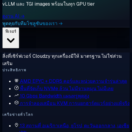
vLLM และ TGI images พร้อมในทุก GPU tier
ดูงาน AI →
พูดคุยกับทีมโซลูชันของเรา →
ฟีเจอร์
สิ่งที่เซิร์ฟเวอร์ Cloudzy ทุกเครื่องมีให้ มาตรฐาน ไม่ใช่ส่วน
เสริม
ประสิทธิภาพ
AMD EPYC + DDR5
คอร์และหน่วยความจำรุ่นล่าสุด
พื้นที่จัดเก็บ NVMe ล้วน
ไม่มีจานหมุน ไม่มีเลย
10 Gbps Bandwidth
แผนทรูพุตสูง
การจำลองเสมือน KVM
การแยกฮาร์ดแวร์อย่างแท้จริง
เครือข่ายทั่วโลก
13 สถานที่
อเมริกาเหนือ, ยุโรป, ตะวันออกกลาง, เอเชีย