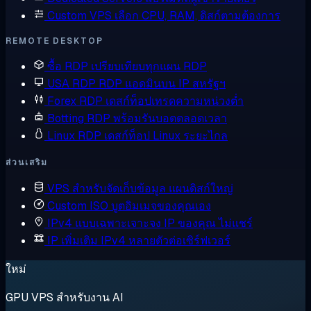
Custom VPS
เลือก CPU, RAM, ดิสก์ตามต้องการ
REMOTE DESKTOP
ซื้อ RDP
เปรียบเทียบทุกแผน RDP
USA RDP
RDP แอดมินบน IP สหรัฐฯ
Forex RDP
เดสก์ท็อปเทรดความหน่วงต่ำ
Botting RDP
พร้อมรันบอตตลอดเวลา
Linux RDP
เดสก์ท็อป Linux ระยะไกล
ส่วนเสริม
VPS สำหรับจัดเก็บข้อมูล
แผนดิสก์ใหญ่
Custom ISO
บูตอิมเมจของคุณเอง
IPv4 แบบเฉพาะเจาะจง
IP ของคุณ ไม่แชร์
IP เพิ่มเติม
IPv4 หลายตัวต่อเซิร์ฟเวอร์
ใหม่
GPU VPS สำหรับงาน AI