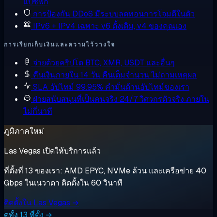
แปซิฟิก
การป้องกัน DDoS
มีระบบลดทอนการโจมตีในตัว
IPv6 + IPv4 เฉพาะ
v6 ดั้งเดิม, v4 ของคุณเอง
การเรียกเก็บเงินและความไว้วางใจ
จ่ายด้วยคริปโต
BTC, XMR, USDT และอื่นๆ
คืนเงินภายใน 14 วัน
คืนเต็มจำนวน ไม่ถามเหตุผล
SLA อัปไทม์ 99.95%
คำมั่นด้านอัปไทม์ของเรา
ฝ่ายสนับสนุนที่เป็นคนจริง 24/7
วิศวกรตัวจริง ภายใน
ไม่กี่นาที
ภูมิภาคใหม่
Las Vegas เปิดให้บริการแล้ว
ที่ตั้งที่ 13 ของเรา: AMD EPYC, NVMe ล้วน และเครือข่าย 40
Gbps ในเนวาดา ติดตั้งใน 60 วินาที
ติดตั้งใน Las Vegas →
ดูทั้ง 13 ที่ตั้ง →