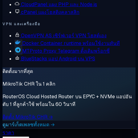
CloudPanel
แผง PHP และ Node.js
cPanel
แผงโฮสติงคลาสสิก
VPN และเครื่องมือ
OpenVPN AS
เซิร์ฟเวอร์ VPN โฮสต์เอง
Docker
Container runtime พร้อมใช้งานทันที
MTProto Proxy
Telegram ดั้งเดิมพร็อกซี่
BlueStacks
แอป Android บน VPS
ติดตั้งมากที่สุด
MikroTik CHR ใน 1 คลิก
RouterOS Cloud Hosted Router บน EPYC + NVMe แอปอัน
ดับ 1 ที่ลูกค้าใช้ พร้อมใน 60 วินาที
ติดตั้ง MikroTik CHR →
ดูมาร์เก็ตเพลซทั้งหมด →
ราคา