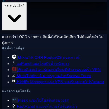
ตลาดออนไลน์
แอปกว่า 1,000 รายการ ติดตั้งได้ในคลิกเดียว ไม่ต้องตั้งค่า ไม่
ยุ่งยาก
ติดตั้งมากที่สุด
MikroTik CHR
RouterOS บนคลาวด์
aaPanel
แผงโฮสติงน้ำหนักเบา
WireGuard
เคอร์เนลรุ่นใหม่ที่ทำงานรวดเร็ว VPN
MetaTrader 4
มาตรฐานสำหรับเทรด Forex
Hiddify Manager
แผง VPN รองรับหลายโปรโตคอล
แผงควบคุมโฮสติ้ง
Plesk
แผงเว็บโฮสติงครบวงจร
FastPanel
แผงเซิร์ฟเวอร์ฟรีและเร็ว