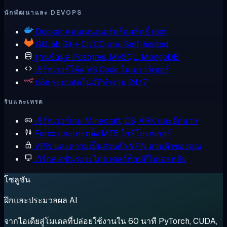
นักพัฒนาและ DEVOPS
Docker
คอนเทนเนอร์พร้อมสิทธิ์ root
GitLab
Git + CI/CD แบบ Self-hosted
ฐานข้อมูล
Postgres, MySQL, MongoDB
เซิร์ฟเวอร์โค้ด
VS Code ในเบราว์เซอร์
n8n
ระบบอัตโนมัติทำงาน 24/7
รันและเทรด
เซิร์ฟเวอร์เกม
Minecraft, CS, ARK และอีกมาก
Forex และเทรดดิ้ง
MT5 ใกล้โบรกเกอร์
VPN และความเป็นส่วนตัว
VPN ส่วนตัวของคุณ
เวิร์กสเตชันระยะไกล
เดสก์ท็อปที่ไม่เคยหลับ
โซลูชัน
ฝึกและประมวลผล AI
จากไอเดียสู่โมเดลที่ปล่อยใช้งานใน 60 นาที PyTorch, CUDA,