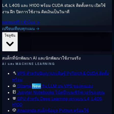
L4, L40S และ H100 พร้อม CUDA stack ติดตั้งครบ เปิดใช้
งาน ฝึก ปิดการใช้งาน คิดเงินเป็นวินาที
ทดลองฟรี 1 ชั่วโมง →
เปรียบเทียบทุกแผน →
โซลูชัน
สแต็กที่นักพัฒนา AI และนักพัฒนาใช้งานจริง
AI และ MACHINE LEARNING
VPS สำหรับปัญญาประดิษฐ์
PyTorch & CUDA ติดตั้ง
พร้อม
Ollama
New
รัน LLM บน VPS ของคุณเอง
Jupyter Notebooks
โน้ตบุ๊กบนเซิร์ฟเวอร์ของคุณ
GPU สำหรับ Deep Learning
เทรนบน L4, L40S,
H100
Anaconda
สแต็กข้อมูล Python พร้อมใช้