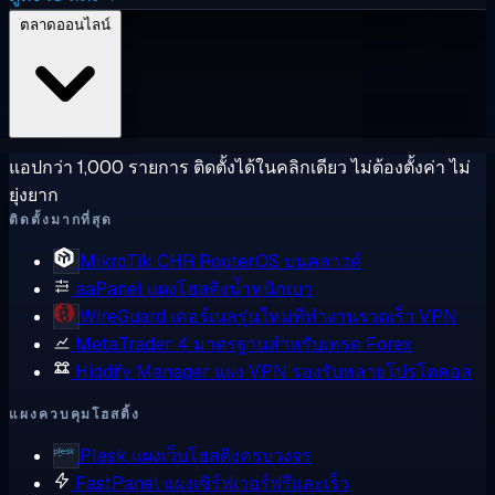
ตลาดออนไลน์
แอปกว่า 1,000 รายการ ติดตั้งได้ในคลิกเดียว ไม่ต้องตั้งค่า ไม่
ยุ่งยาก
ติดตั้งมากที่สุด
MikroTik CHR
RouterOS บนคลาวด์
aaPanel
แผงโฮสติงน้ำหนักเบา
WireGuard
เคอร์เนลรุ่นใหม่ที่ทำงานรวดเร็ว VPN
MetaTrader 4
มาตรฐานสำหรับเทรด Forex
Hiddify Manager
แผง VPN รองรับหลายโปรโตคอล
แผงควบคุมโฮสติ้ง
Plesk
แผงเว็บโฮสติงครบวงจร
FastPanel
แผงเซิร์ฟเวอร์ฟรีและเร็ว