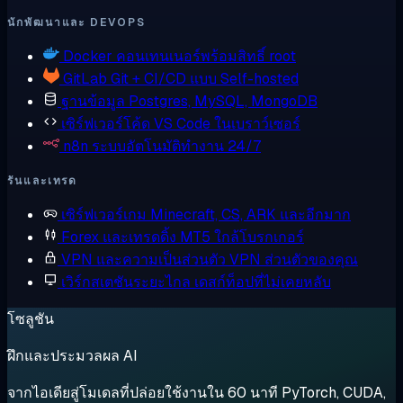
นักพัฒนาและ DEVOPS
Docker
คอนเทนเนอร์พร้อมสิทธิ์ root
GitLab
Git + CI/CD แบบ Self-hosted
ฐานข้อมูล
Postgres, MySQL, MongoDB
เซิร์ฟเวอร์โค้ด
VS Code ในเบราว์เซอร์
n8n
ระบบอัตโนมัติทำงาน 24/7
รันและเทรด
เซิร์ฟเวอร์เกม
Minecraft, CS, ARK และอีกมาก
Forex และเทรดดิ้ง
MT5 ใกล้โบรกเกอร์
VPN และความเป็นส่วนตัว
VPN ส่วนตัวของคุณ
เวิร์กสเตชันระยะไกล
เดสก์ท็อปที่ไม่เคยหลับ
โซลูชัน
ฝึกและประมวลผล AI
จากไอเดียสู่โมเดลที่ปล่อยใช้งานใน 60 นาที PyTorch, CUDA,