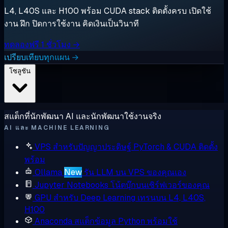
L4, L40S และ H100 พร้อม CUDA stack ติดตั้งครบ เปิดใช้
งาน ฝึก ปิดการใช้งาน คิดเงินเป็นวินาที
ทดลองฟรี 1 ชั่วโมง →
เปรียบเทียบทุกแผน →
โซลูชัน
สแต็กที่นักพัฒนา AI และนักพัฒนาใช้งานจริง
AI และ MACHINE LEARNING
VPS สำหรับปัญญาประดิษฐ์
PyTorch & CUDA ติดตั้ง
พร้อม
Ollama
New
รัน LLM บน VPS ของคุณเอง
Jupyter Notebooks
โน้ตบุ๊กบนเซิร์ฟเวอร์ของคุณ
GPU สำหรับ Deep Learning
เทรนบน L4, L40S,
H100
Anaconda
สแต็กข้อมูล Python พร้อมใช้