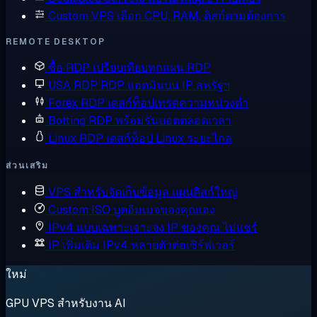
Custom VPS
เลือก CPU, RAM, ดิสก์ตามต้องการ
REMOTE DESKTOP
ซื้อ RDP
เปรียบเทียบทุกแผน RDP
USA RDP
RDP แอดมินบน IP สหรัฐฯ
Forex RDP
เดสก์ท็อปเทรดความหน่วงต่ำ
Botting RDP
พร้อมรันบอตตลอดเวลา
Linux RDP
เดสก์ท็อป Linux ระยะไกล
ส่วนเสริม
VPS สำหรับจัดเก็บข้อมูล
แผนดิสก์ใหญ่
Custom ISO
บูตอิมเมจของคุณเอง
IPv4 แบบเฉพาะเจาะจง
IP ของคุณ ไม่แชร์
IP เพิ่มเติม
IPv4 หลายตัวต่อเซิร์ฟเวอร์
ใหม่
GPU VPS สำหรับงาน AI