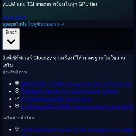
vLLM และ TGI images พร้อมในทุก GPU tier
ดูงาน AI →
พูดคุยกับทีมโซลูชันของเรา →
ฟีเจอร์
สิ่งที่เซิร์ฟเวอร์ Cloudzy ทุกเครื่องมีให้ มาตรฐาน ไม่ใช่ส่วน
เสริม
ประสิทธิภาพ
AMD EPYC + DDR5
คอร์และหน่วยความจำรุ่นล่าสุด
พื้นที่จัดเก็บ NVMe ล้วน
ไม่มีจานหมุน ไม่มีเลย
10 Gbps Bandwidth
แผนทรูพุตสูง
การจำลองเสมือน KVM
การแยกฮาร์ดแวร์อย่างแท้จริง
เครือข่ายทั่วโลก
13 สถานที่
อเมริกาเหนือ, ยุโรป, ตะวันออกกลาง, เอเชีย