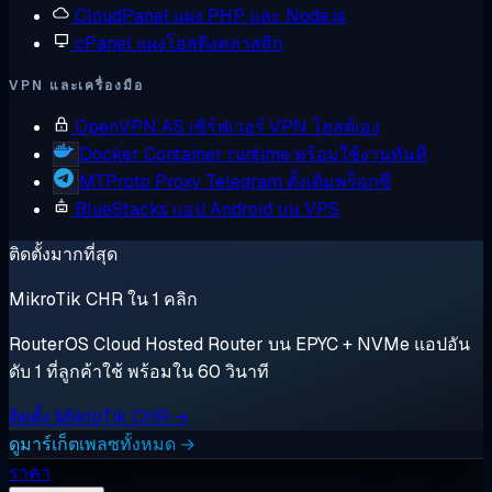
CloudPanel
แผง PHP และ Node.js
cPanel
แผงโฮสติงคลาสสิก
VPN และเครื่องมือ
OpenVPN AS
เซิร์ฟเวอร์ VPN โฮสต์เอง
Docker
Container runtime พร้อมใช้งานทันที
MTProto Proxy
Telegram ดั้งเดิมพร็อกซี่
BlueStacks
แอป Android บน VPS
ติดตั้งมากที่สุด
MikroTik CHR ใน 1 คลิก
RouterOS Cloud Hosted Router บน EPYC + NVMe แอปอัน
ดับ 1 ที่ลูกค้าใช้ พร้อมใน 60 วินาที
ติดตั้ง MikroTik CHR →
ดูมาร์เก็ตเพลซทั้งหมด →
ราคา