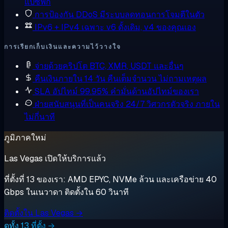
แปซิฟิก
การป้องกัน DDoS
มีระบบลดทอนการโจมตีในตัว
IPv6 + IPv4 เฉพาะ
v6 ดั้งเดิม, v4 ของคุณเอง
การเรียกเก็บเงินและความไว้วางใจ
จ่ายด้วยคริปโต
BTC, XMR, USDT และอื่นๆ
คืนเงินภายใน 14 วัน
คืนเต็มจำนวน ไม่ถามเหตุผล
SLA อัปไทม์ 99.95%
คำมั่นด้านอัปไทม์ของเรา
ฝ่ายสนับสนุนที่เป็นคนจริง 24/7
วิศวกรตัวจริง ภายใน
ไม่กี่นาที
ภูมิภาคใหม่
Las Vegas เปิดให้บริการแล้ว
ที่ตั้งที่ 13 ของเรา: AMD EPYC, NVMe ล้วน และเครือข่าย 40
Gbps ในเนวาดา ติดตั้งใน 60 วินาที
ติดตั้งใน Las Vegas →
ดูทั้ง 13 ที่ตั้ง →