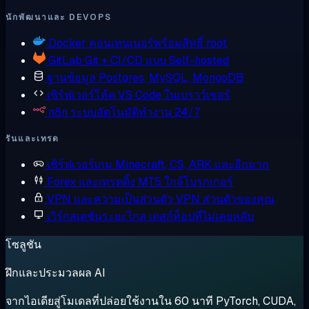
นักพัฒนาและ DEVOPS
Docker
คอนเทนเนอร์พร้อมสิทธิ์ root
GitLab
Git + CI/CD แบบ Self-hosted
ฐานข้อมูล
Postgres, MySQL, MongoDB
เซิร์ฟเวอร์โค้ด
VS Code ในเบราว์เซอร์
n8n
ระบบอัตโนมัติทำงาน 24/7
รันและเทรด
เซิร์ฟเวอร์เกม
Minecraft, CS, ARK และอีกมาก
Forex และเทรดดิ้ง
MT5 ใกล้โบรกเกอร์
VPN และความเป็นส่วนตัว
VPN ส่วนตัวของคุณ
เวิร์กสเตชันระยะไกล
เดสก์ท็อปที่ไม่เคยหลับ
โซลูชัน
ฝึกและประมวลผล AI
จากไอเดียสู่โมเดลที่ปล่อยใช้งานใน 60 นาที PyTorch, CUDA,