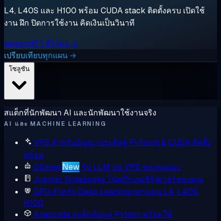
L4, L40S และ H100 พร้อม CUDA stack ติดตั้งครบ เปิดใช้
งาน ฝึก ปิดการใช้งาน คิดเงินเป็นวินาที
ทดลองฟรี 1 ชั่วโมง →
เปรียบเทียบทุกแผน →
โซลูชัน
สแต็กที่นักพัฒนา AI และนักพัฒนาใช้งานจริง
AI และ MACHINE LEARNING
VPS สำหรับปัญญาประดิษฐ์
PyTorch & CUDA ติดตั้ง
พร้อม
Ollama
New
รัน LLM บน VPS ของคุณเอง
Jupyter Notebooks
โน้ตบุ๊กบนเซิร์ฟเวอร์ของคุณ
GPU สำหรับ Deep Learning
เทรนบน L4, L40S,
H100
Anaconda
สแต็กข้อมูล Python พร้อมใช้