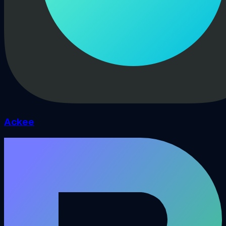
Ackee