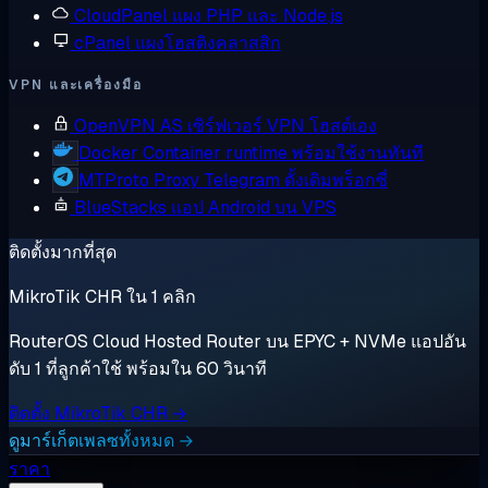
CloudPanel
แผง PHP และ Node.js
cPanel
แผงโฮสติงคลาสสิก
VPN และเครื่องมือ
OpenVPN AS
เซิร์ฟเวอร์ VPN โฮสต์เอง
Docker
Container runtime พร้อมใช้งานทันที
MTProto Proxy
Telegram ดั้งเดิมพร็อกซี่
BlueStacks
แอป Android บน VPS
ติดตั้งมากที่สุด
MikroTik CHR ใน 1 คลิก
RouterOS Cloud Hosted Router บน EPYC + NVMe แอปอัน
ดับ 1 ที่ลูกค้าใช้ พร้อมใน 60 วินาที
ติดตั้ง MikroTik CHR →
ดูมาร์เก็ตเพลซทั้งหมด →
ราคา