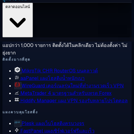
ตลาดออนไลน์
แอปกว่า 1,000 รายการ ติดตั้งได้ในคลิกเดียว ไม่ต้องตั้งค่า ไม่
ยุ่งยาก
ติดตั้งมากที่สุด
MikroTik CHR
RouterOS บนคลาวด์
aaPanel
แผงโฮสติงน้ำหนักเบา
WireGuard
เคอร์เนลรุ่นใหม่ที่ทำงานรวดเร็ว VPN
MetaTrader 4
มาตรฐานสำหรับเทรด Forex
Hiddify Manager
แผง VPN รองรับหลายโปรโตคอล
แผงควบคุมโฮสติ้ง
Plesk
แผงเว็บโฮสติงครบวงจร
FastPanel
แผงเซิร์ฟเวอร์ฟรีและเร็ว