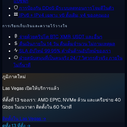
แปซิฟิก
การป้องกัน DDoS
มีระบบลดทอนการโจมตีในตัว
IPv6 + IPv4 เฉพาะ
v6 ดั้งเดิม, v4 ของคุณเอง
การเรียกเก็บเงินและความไว้วางใจ
จ่ายด้วยคริปโต
BTC, XMR, USDT และอื่นๆ
คืนเงินภายใน 14 วัน
คืนเต็มจำนวน ไม่ถามเหตุผล
SLA อัปไทม์ 99.95%
คำมั่นด้านอัปไทม์ของเรา
ฝ่ายสนับสนุนที่เป็นคนจริง 24/7
วิศวกรตัวจริง ภายใน
ไม่กี่นาที
ภูมิภาคใหม่
Las Vegas เปิดให้บริการแล้ว
ที่ตั้งที่ 13 ของเรา: AMD EPYC, NVMe ล้วน และเครือข่าย 40
Gbps ในเนวาดา ติดตั้งใน 60 วินาที
ติดตั้งใน Las Vegas →
ดูทั้ง 13 ที่ตั้ง →