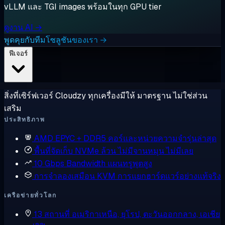
vLLM และ TGI images พร้อมในทุก GPU tier
ดูงาน AI →
พูดคุยกับทีมโซลูชันของเรา →
ฟีเจอร์
สิ่งที่เซิร์ฟเวอร์ Cloudzy ทุกเครื่องมีให้ มาตรฐาน ไม่ใช่ส่วน
เสริม
ประสิทธิภาพ
AMD EPYC + DDR5
คอร์และหน่วยความจำรุ่นล่าสุด
พื้นที่จัดเก็บ NVMe ล้วน
ไม่มีจานหมุน ไม่มีเลย
10 Gbps Bandwidth
แผนทรูพุตสูง
การจำลองเสมือน KVM
การแยกฮาร์ดแวร์อย่างแท้จริง
เครือข่ายทั่วโลก
13 สถานที่
อเมริกาเหนือ, ยุโรป, ตะวันออกกลาง, เอเชีย