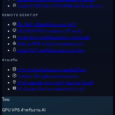
Custom VPS
เลือก CPU, RAM, ดิสก์ตามต้องการ
REMOTE DESKTOP
ซื้อ RDP
เปรียบเทียบทุกแผน RDP
USA RDP
RDP แอดมินบน IP สหรัฐฯ
Forex RDP
เดสก์ท็อปเทรดความหน่วงต่ำ
Botting RDP
พร้อมรันบอตตลอดเวลา
Linux RDP
เดสก์ท็อป Linux ระยะไกล
ส่วนเสริม
VPS สำหรับจัดเก็บข้อมูล
แผนดิสก์ใหญ่
Custom ISO
บูตอิมเมจของคุณเอง
IPv4 แบบเฉพาะเจาะจง
IP ของคุณ ไม่แชร์
IP เพิ่มเติม
IPv4 หลายตัวต่อเซิร์ฟเวอร์
ใหม่
GPU VPS สำหรับงาน AI