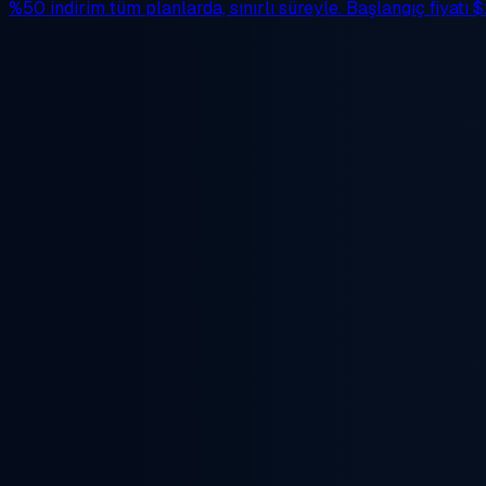
%50 indirim
tüm planlarda, sınırlı süreyle. Başlangıç fiyatı
$