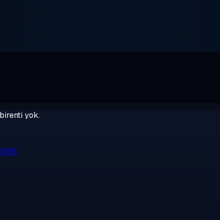
birenti yok.
 DDR5