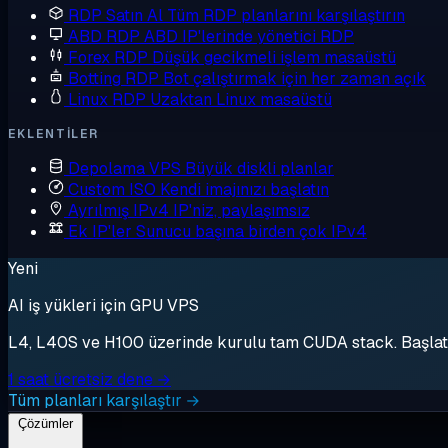
RDP Satın Al
Tüm RDP planlarını karşılaştırın
ABD RDP
ABD IP'lerinde yönetici RDP
Forex RDP
Düşük gecikmeli işlem masaüstü
Botting RDP
Bot çalıştırmak için her zaman açık
Linux RDP
Uzaktan Linux masaüstü
EKLENTILER
Depolama VPS
Büyük diskli planlar
Custom ISO
Kendi imajınızı başlatın
Ayrılmış IPv4
IP'niz, paylaşımsız
Ek IP'ler
Sunucu başına birden çok IPv4
Yeni
AI iş yükleri için GPU VPS
L4, L40S ve H100 üzerinde kurulu tam CUDA stack. Başlat, 
1 saat ücretsiz dene →
Tüm planları karşılaştır →
Çözümler