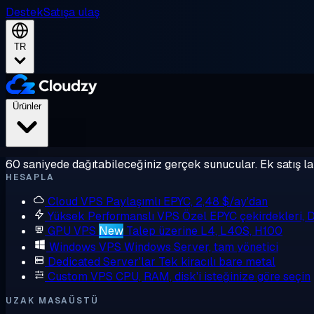
Destek
Satışa ulaş
TR
Ürünler
60 saniyede dağıtabileceğiniz gerçek sunucular. Ek satış la
HESAPLA
Cloud VPS
Paylaşımlı EPYC, 2,48 $/ay'dan
Yüksek Performanslı VPS
Özel EPYC çekirdekleri,
GPU VPS
New
Talep üzerine L4, L40S, H100
Windows VPS
Windows Server, tam yönetici
Dedicated Server'lar
Tek kiracılı bare metal
Custom VPS
CPU, RAM, disk'i isteğinize göre seçin
UZAK MASAÜSTÜ