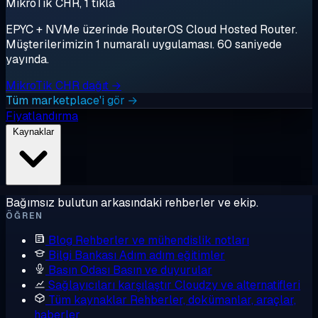
MikroTik CHR, 1 tıkla
EPYC + NVMe üzerinde RouterOS Cloud Hosted Router.
Müşterilerimizin 1 numaralı uygulaması. 60 saniyede
yayında.
MikroTik CHR dağıt →
Tüm marketplace'i gör →
Fiyatlandırma
Kaynaklar
Bağımsız bulutun arkasındaki rehberler ve ekip.
ÖĞREN
Blog
Rehberler ve mühendislik notları
Bilgi Bankası
Adım adım eğitimler
Basın Odası
Basın ve duyurular
Sağlayıcıları karşılaştır
Cloudzy ve alternatifleri
Tüm kaynaklar
Rehberler, dokümanlar, araçlar,
haberler