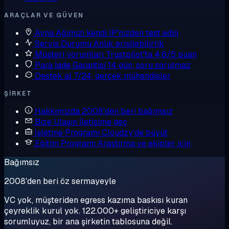
ARAÇLAR VE GÜVEN
Ayna
Ağımızı kendi IP'nizden test edin
Servis Durumu
Anlık erişilebilirlik
Müşteri yorumları
Trustpilot'ta 4,6/5 puan
Para İade Garantisi
14 gün, soru sorulmaz
Destek al
7/24, gerçek mühendisler
ŞIRKET
Hakkımızda
2008'den beri bağımsız
Bize Ulaşın
İletişime geç
İşletme Programı
Cloudzy'de büyüt
Eğitim Programı
Araştırma ve ekipler için
Bağımsız
2008'den beri öz sermayeyle
VC yok, müşteriden egress kazıma baskısı kuran
çeyreklik kurul yok. 122.000+ geliştiriciye karşı
sorumluyuz, bir ana şirketin tablosuna değil.