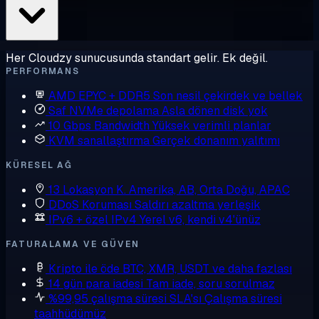
Her Cloudzy sunucusunda standart gelir. Ek değil.
PERFORMANS
AMD EPYC + DDR5
Son nesil çekirdek ve bellek
Saf NVMe depolama
Asla dönen disk yok
10 Gbps Bandwidth
Yüksek verimli planlar
KVM sanallaştırma
Gerçek donanım yalıtımı
KÜRESEL AĞ
13 Lokasyon
K. Amerika, AB, Orta Doğu, APAC
DDoS Koruması
Saldırı azaltma yerleşik
IPv6 + özel IPv4
Yerel v6, kendi v4'ünüz
FATURALAMA VE GÜVEN
Kripto ile öde
BTC, XMR, USDT ve daha fazlası
14 gün para iadesi
Tam iade, soru sorulmaz
%99,95 çalışma süresi SLA'sı
Çalışma süresi
taahhüdümüz