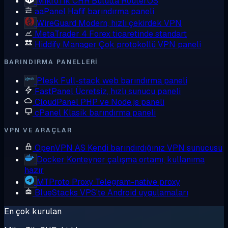
MikroTik CHR
Bulutta RouterOS
aaPanel
Hafif barındırma paneli
WireGuard
Modern, hızlı çekirdek VPN
MetaTrader 4
Forex ticaretinde standart
Hiddify Manager
Çok protokollü VPN paneli
BARINDIRMA PANELLERI
Plesk
Full-stack web barındırma paneli
FastPanel
Ücretsiz, hızlı sunucu paneli
CloudPanel
PHP ve Node.js paneli
cPanel
Klasik barındırma paneli
VPN VE ARAÇLAR
OpenVPN AS
Kendi barındırdığınız VPN sunucusu
Docker
Konteyner çalışma ortamı, kullanıma
hazır
MTProto Proxy
Telegram-native proxy
BlueStacks
VPS'te Android uygulamaları
En çok kurulan