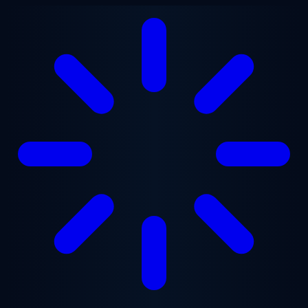
Ana içeriğe geç