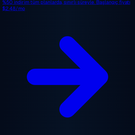
%50 indirim
tüm planlarda, sınırlı süreyle. Başlangıç fiyatı
$2.48/mo