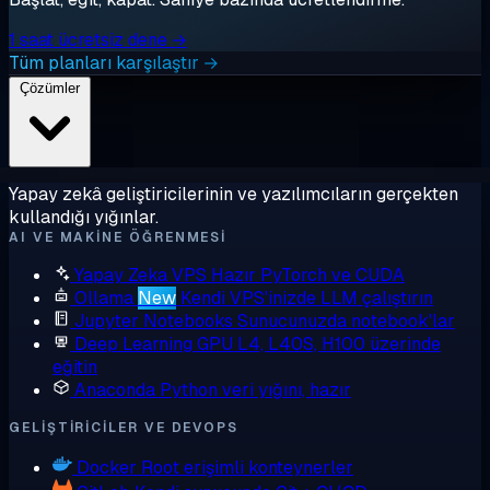
1 saat ücretsiz dene →
Tüm planları karşılaştır →
Çözümler
Yapay zekâ geliştiricilerinin ve yazılımcıların gerçekten
kullandığı yığınlar.
AI VE MAKINE ÖĞRENMESI
Yapay Zeka VPS
Hazır PyTorch ve CUDA
Ollama
New
Kendi VPS'inizde LLM çalıştırın
Jupyter Notebooks
Sunucunuzda notebook'lar
Deep Learning GPU
L4, L40S, H100 üzerinde
eğitin
Anaconda
Python veri yığını, hazır
GELIŞTIRICILER VE DEVOPS
Docker
Root erişimli konteynerler