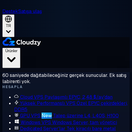
Destek
Satışa ulaş
TR
Ürünler
60 saniyede dağıtabileceğiniz gerçek sunucular. Ek satış
labirenti yok.
HESAPLA
Cloud VPS
Paylaşımlı EPYC, 2,48 $/ay'dan
Yüksek Performanslı VPS
Özel EPYC çekirdekleri,
DDR5
GPU VPS
New
Talep üzerine L4, L40S, H100
Windows VPS
Windows Server, tam yönetici
Dedicated Server'lar
Tek kiracılı bare metal