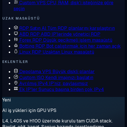
Custom VPS
CPU, RAM, disk'i isteğinize göre
seçin
UZAK MASAÜSTÜ
RDP Satın Al
Tüm RDP planlarını karşılaştırın
ABD RDP
ABD IP'lerinde yönetici RDP
Forex RDP
Düşük gecikmeli işlem masaüstü
Botting RDP
Bot çalıştırmak için her zaman açık
Linux RDP
Uzaktan Linux masaüstü
EKLENTILER
Depolama VPS
Büyük diskli planlar
Custom ISO
Kendi imajınızı başlatın
Ayrılmış IPv4
IP'niz, paylaşımsız
Ek IP'ler
Sunucu başına birden çok IPv4
Yeni
AI iş yükleri için GPU VPS
L4, L40S ve H100 üzerinde kurulu tam CUDA stack.
Başlat, eğit, kapat. Saniye bazında ücretlendirme.