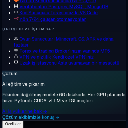
GitLab
Kendi sunucunda Git + CI/CD
Veritabanları
Postgres, MySQL, MongoDB
Kod Sunucusu
Tarayıcınızda VS Code
n8n
7/24 çalışan otomasyonlar
ÇALIŞTIR VE IŞLEM YAP
Oyun Sunucuları
Minecraft, CS, ARK ve daha
fazlası
Forex ve trading
Broker'ınızın yanında MT5
VPN ve gizlilik
Kendi özel VPN'iniz
Uzak iş istasyonu
Asla uyumayan bir masaüstü
Çözüm
AI eğitim ve çıkarım
Fikirden dağıtılmış modele 60 dakikada. Her GPU planında
hazır PyTorch, CUDA, vLLM ve TGI imajları.
AI iş yüklerine bak →
Çözüm ekibimizle konuş →
Özellikler