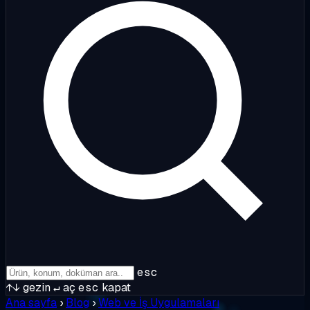
esc
↑↓
gezin
↵
aç
esc
kapat
Ana sayfa
›
Blog
›
Web ve İş Uygulamaları