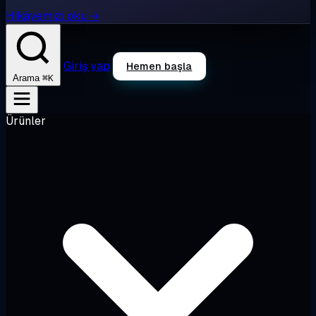
Hikâyemizi oku →
Giriş yap
Hemen başla
⌘K
Arama
Ürünler