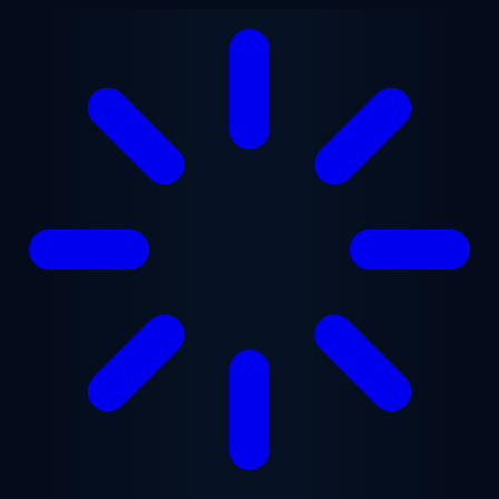
Ana içeriğe geç