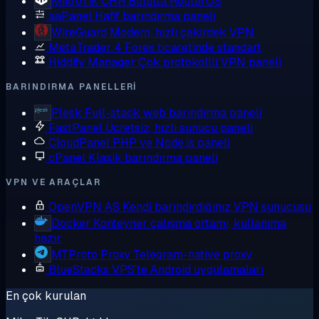
MikroTik CHR
Bulutta RouterOS
aaPanel
Hafif barındırma paneli
WireGuard
Modern, hızlı çekirdek VPN
MetaTrader 4
Forex ticaretinde standart
Hiddify Manager
Çok protokollü VPN paneli
BARINDIRMA PANELLERI
Plesk
Full-stack web barındırma paneli
FastPanel
Ücretsiz, hızlı sunucu paneli
CloudPanel
PHP ve Node.js paneli
cPanel
Klasik barındırma paneli
VPN VE ARAÇLAR
OpenVPN AS
Kendi barındırdığınız VPN sunucusu
Docker
Konteyner çalışma ortamı, kullanıma
hazır
MTProto Proxy
Telegram-native proxy
BlueStacks
VPS'te Android uygulamaları
En çok kurulan