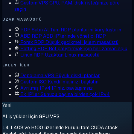
Custom VPS
CPU, RAM, disk'i isteğinize göre
seçin
UZAK MASAÜSTÜ
RDP Satın Al
Tüm RDP planlarını karşılaştırın
ABD RDP
ABD IP'lerinde yönetici RDP
Forex RDP
Düşük gecikmeli işlem masaüstü
Botting RDP
Bot çalıştırmak için her zaman açık
Linux RDP
Uzaktan Linux masaüstü
EKLENTILER
Depolama VPS
Büyük diskli planlar
Custom ISO
Kendi imajınızı başlatın
Ayrılmış IPv4
IP'niz, paylaşımsız
Ek IP'ler
Sunucu başına birden çok IPv4
Yeni
AI iş yükleri için GPU VPS
L4, L40S ve H100 üzerinde kurulu tam CUDA stack.
Başlat, eğit, kapat. Saniye bazında ücretlendirme.