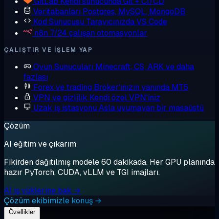
GitLab
Kendi sunucunda Git + CI/CD
Veritabanları
Postgres, MySQL, MongoDB
Kod Sunucusu
Tarayıcınızda VS Code
n8n
7/24 çalışan otomasyonlar
ÇALIŞTIR VE IŞLEM YAP
Oyun Sunucuları
Minecraft, CS, ARK ve daha
fazlası
Forex ve trading
Broker'ınızın yanında MT5
VPN ve gizlilik
Kendi özel VPN'iniz
Uzak iş istasyonu
Asla uyumayan bir masaüstü
Çözüm
AI eğitim ve çıkarım
Fikirden dağıtılmış modele 60 dakikada. Her GPU planında
hazır PyTorch, CUDA, vLLM ve TGI imajları.
AI iş yüklerine bak →
Çözüm ekibimizle konuş →
Özellikler