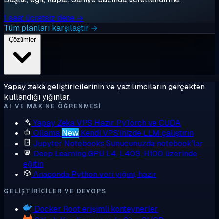
1 saat ücretsiz dene →
Tüm planları karşılaştır →
Çözümler
Yapay zekâ geliştiricilerinin ve yazılımcıların gerçekten
kullandığı yığınlar.
AI VE MAKINE ÖĞRENMESI
Yapay Zeka VPS
Hazır PyTorch ve CUDA
Ollama
New
Kendi VPS'inizde LLM çalıştırın
Jupyter Notebooks
Sunucunuzda notebook'lar
Deep Learning GPU
L4, L40S, H100 üzerinde
eğitin
Anaconda
Python veri yığını, hazır
GELIŞTIRICILER VE DEVOPS
Docker
Root erişimli konteynerler