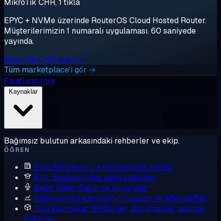
MikroTik CHR, 1 tıkla
EPYC + NVMe üzerinde RouterOS Cloud Hosted Router.
Müşterilerimizin 1 numaralı uygulaması. 60 saniyede
yayında.
MikroTik CHR dağıt →
Tüm marketplace'i gör →
Fiyatlandırma
Kaynaklar
Bağımsız bulutun arkasındaki rehberler ve ekip.
ÖĞREN
Blog
Rehberler ve mühendislik notları
Bilgi Bankası
Adım adım eğitimler
Basın Odası
Basın ve duyurular
Sağlayıcıları karşılaştır
Cloudzy ve alternatifleri
Tüm kaynaklar
Rehberler, dokümanlar, araçlar,
haberler