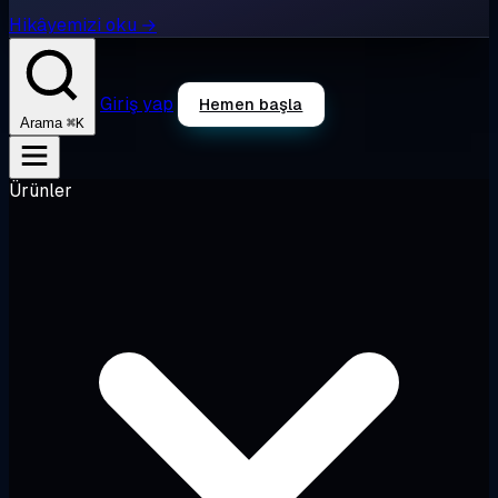
Hikâyemizi oku →
Giriş yap
Hemen başla
⌘K
Arama
Ürünler