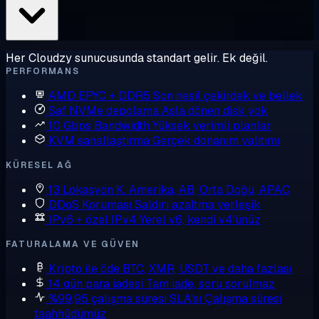
Her Cloudzy sunucusunda standart gelir. Ek değil.
PERFORMANS
AMD EPYC + DDR5
Son nesil çekirdek ve bellek
Saf NVMe depolama
Asla dönen disk yok
10 Gbps Bandwidth
Yüksek verimli planlar
KVM sanallaştırma
Gerçek donanım yalıtımı
KÜRESEL AĞ
13 Lokasyon
K. Amerika, AB, Orta Doğu, APAC
DDoS Koruması
Saldırı azaltma yerleşik
IPv6 + özel IPv4
Yerel v6, kendi v4'ünüz
FATURALAMA VE GÜVEN
Kripto ile öde
BTC, XMR, USDT ve daha fazlası
14 gün para iadesi
Tam iade, soru sorulmaz
%99,95 çalışma süresi SLA'sı
Çalışma süresi
taahhüdümüz