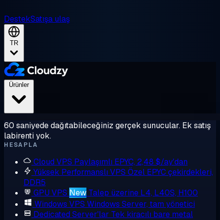
Destek
Satışa ulaş
TR
Ürünler
60 saniyede dağıtabileceğiniz gerçek sunucular. Ek satış
labirenti yok.
HESAPLA
Cloud VPS
Paylaşımlı EPYC, 2,48 $/ay'dan
Yüksek Performanslı VPS
Özel EPYC çekirdekleri,
DDR5
GPU VPS
New
Talep üzerine L4, L40S, H100
Windows VPS
Windows Server, tam yönetici
Dedicated Server'lar
Tek kiracılı bare metal