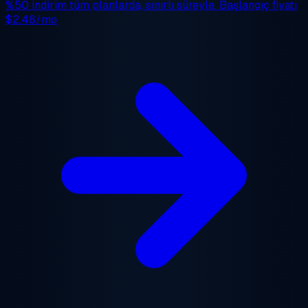
%50 indirim
tüm planlarda, sınırlı süreyle. Başlangıç fiyatı
$2.48/mo