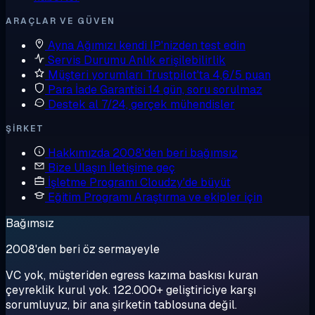
ARAÇLAR VE GÜVEN
Ayna
Ağımızı kendi IP'nizden test edin
Servis Durumu
Anlık erişilebilirlik
Müşteri yorumları
Trustpilot'ta 4,6/5 puan
Para İade Garantisi
14 gün, soru sorulmaz
Destek al
7/24, gerçek mühendisler
ŞIRKET
Hakkımızda
2008'den beri bağımsız
Bize Ulaşın
İletişime geç
İşletme Programı
Cloudzy'de büyüt
Eğitim Programı
Araştırma ve ekipler için
Bağımsız
2008'den beri öz sermayeyle
VC yok, müşteriden egress kazıma baskısı kuran
çeyreklik kurul yok. 122.000+ geliştiriciye karşı
sorumluyuz, bir ana şirketin tablosuna değil.