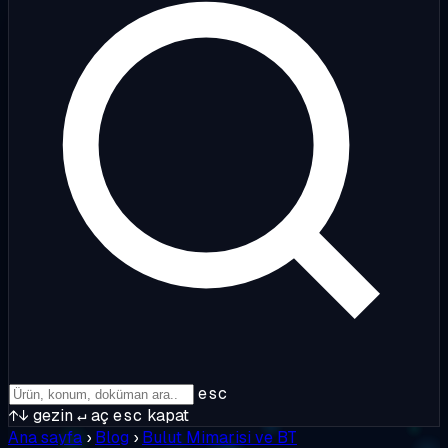
esc
↑↓
gezin
↵
aç
esc
kapat
Ana sayfa
›
Blog
›
Bulut Mimarisi ve BT