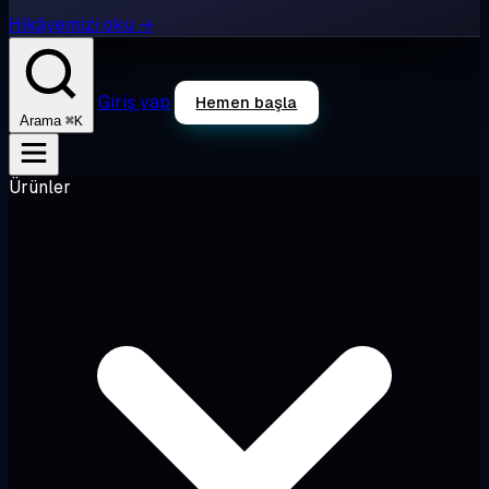
Hikâyemizi oku →
Giriş yap
Hemen başla
⌘K
Arama
Ürünler