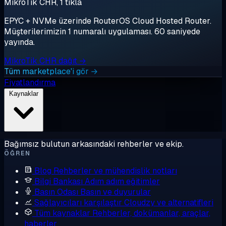
MikroTik CHR, 1 tıkla
EPYC + NVMe üzerinde RouterOS Cloud Hosted Router.
Müşterilerimizin 1 numaralı uygulaması. 60 saniyede
yayında.
MikroTik CHR dağıt →
Tüm marketplace'i gör →
Fiyatlandırma
Kaynaklar
Bağımsız bulutun arkasındaki rehberler ve ekip.
ÖĞREN
Blog
Rehberler ve mühendislik notları
Bilgi Bankası
Adım adım eğitimler
Basın Odası
Basın ve duyurular
Sağlayıcıları karşılaştır
Cloudzy ve alternatifleri
Tüm kaynaklar
Rehberler, dokümanlar, araçlar,
haberler