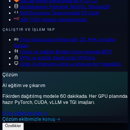
GitLab
Kendi sunucunda Git + CI/CD
Veritabanları
Postgres, MySQL, MongoDB
Kod Sunucusu
Tarayıcınızda VS Code
n8n
7/24 çalışan otomasyonlar
ÇALIŞTIR VE IŞLEM YAP
Oyun Sunucuları
Minecraft, CS, ARK ve daha
fazlası
Forex ve trading
Broker'ınızın yanında MT5
VPN ve gizlilik
Kendi özel VPN'iniz
Uzak iş istasyonu
Asla uyumayan bir masaüstü
Çözüm
AI eğitim ve çıkarım
Fikirden dağıtılmış modele 60 dakikada. Her GPU planında
hazır PyTorch, CUDA, vLLM ve TGI imajları.
AI iş yüklerine bak →
Çözüm ekibimizle konuş →
Özellikler