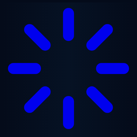
Ana içeriğe geç