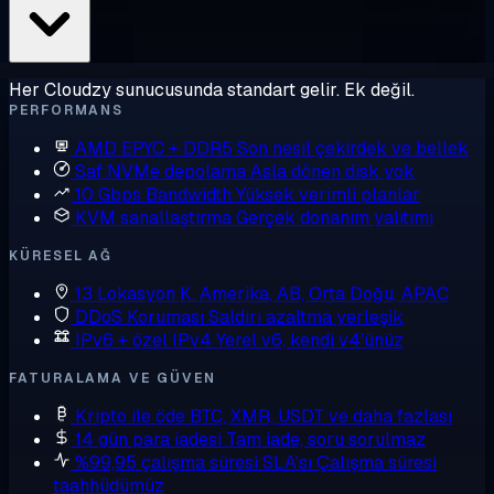
Her Cloudzy sunucusunda standart gelir. Ek değil.
PERFORMANS
AMD EPYC + DDR5
Son nesil çekirdek ve bellek
Saf NVMe depolama
Asla dönen disk yok
10 Gbps Bandwidth
Yüksek verimli planlar
KVM sanallaştırma
Gerçek donanım yalıtımı
KÜRESEL AĞ
13 Lokasyon
K. Amerika, AB, Orta Doğu, APAC
DDoS Koruması
Saldırı azaltma yerleşik
IPv6 + özel IPv4
Yerel v6, kendi v4'ünüz
FATURALAMA VE GÜVEN
Kripto ile öde
BTC, XMR, USDT ve daha fazlası
14 gün para iadesi
Tam iade, soru sorulmaz
%99,95 çalışma süresi SLA'sı
Çalışma süresi
taahhüdümüz