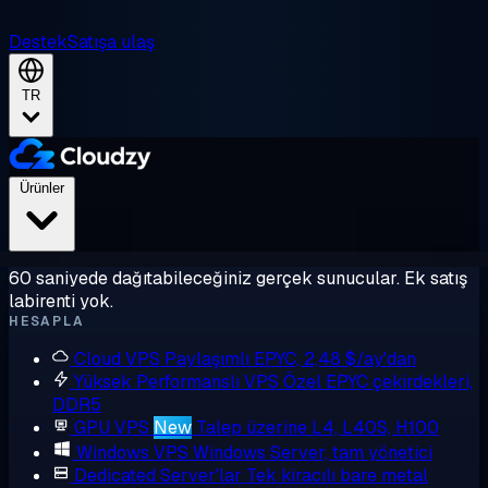
Destek
Satışa ulaş
TR
Ürünler
60 saniyede dağıtabileceğiniz gerçek sunucular. Ek satış
labirenti yok.
HESAPLA
Cloud VPS
Paylaşımlı EPYC, 2,48 $/ay'dan
Yüksek Performanslı VPS
Özel EPYC çekirdekleri,
DDR5
GPU VPS
New
Talep üzerine L4, L40S, H100
Windows VPS
Windows Server, tam yönetici
Dedicated Server'lar
Tek kiracılı bare metal