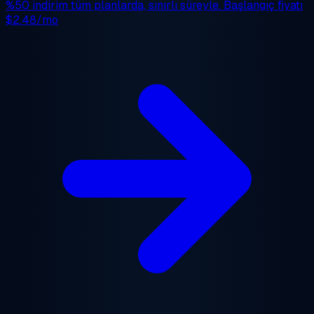
%50 indirim
tüm planlarda, sınırlı süreyle. Başlangıç fiyatı
$2.48/mo