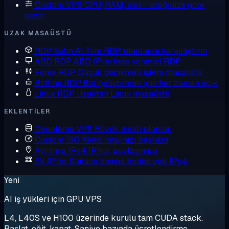
Custom VPS
CPU, RAM, disk'i isteğinize göre
seçin
UZAK MASAÜSTÜ
RDP Satın Al
Tüm RDP planlarını karşılaştırın
ABD RDP
ABD IP'lerinde yönetici RDP
Forex RDP
Düşük gecikmeli işlem masaüstü
Botting RDP
Bot çalıştırmak için her zaman açık
Linux RDP
Uzaktan Linux masaüstü
EKLENTILER
Depolama VPS
Büyük diskli planlar
Custom ISO
Kendi imajınızı başlatın
Ayrılmış IPv4
IP'niz, paylaşımsız
Ek IP'ler
Sunucu başına birden çok IPv4
Yeni
AI iş yükleri için GPU VPS
L4, L40S ve H100 üzerinde kurulu tam CUDA stack.
Başlat, eğit, kapat. Saniye bazında ücretlendirme.