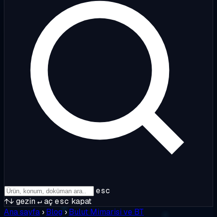
esc
↑↓
gezin
↵
aç
esc
kapat
Ana sayfa
›
Blog
›
Bulut Mimarisi ve BT