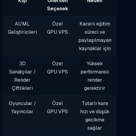
Kişi
Önerilen
Neden
Seçenek
AI/ML
Özel
Kararlı eğitim
Geliştiricileri
GPU VPS
süreci ve
paylaşılmayan
kaynaklar için
3D
Özel
Yüksek
Sanatçılar /
GPU VPS
performanslı
Render
render
Çiftlikleri
gerektirir
Oyuncular /
Özel
Tutarlı kare
Yayıncılar
GPU VPS
hızı ve düşük
gecikme
sağlar