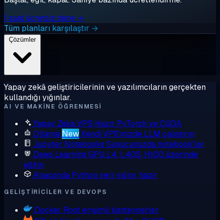
1 saat ücretsiz dene →
Tüm planları karşılaştır →
Çözümler
Yapay zekâ geliştiricilerinin ve yazılımcıların gerçekten
kullandığı yığınlar.
AI VE MAKINE ÖĞRENMESI
Yapay Zeka VPS
Hazır PyTorch ve CUDA
Ollama
New
Kendi VPS'inizde LLM çalıştırın
Jupyter Notebooks
Sunucunuzda notebook'lar
Deep Learning GPU
L4, L40S, H100 üzerinde
eğitin
Anaconda
Python veri yığını, hazır
GELIŞTIRICILER VE DEVOPS
Docker
Root erişimli konteynerler