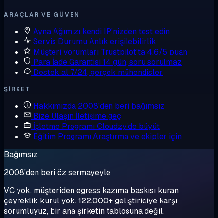
ARAÇLAR VE GÜVEN
Ayna
Ağımızı kendi IP'nizden test edin
Servis Durumu
Anlık erişilebilirlik
Müşteri yorumları
Trustpilot'ta 4,6/5 puan
Para İade Garantisi
14 gün, soru sorulmaz
Destek al
7/24, gerçek mühendisler
ŞIRKET
Hakkımızda
2008'den beri bağımsız
Bize Ulaşın
İletişime geç
İşletme Programı
Cloudzy'de büyüt
Eğitim Programı
Araştırma ve ekipler için
Bağımsız
2008'den beri öz sermayeyle
VC yok, müşteriden egress kazıma baskısı kuran
çeyreklik kurul yok. 122.000+ geliştiriciye karşı
sorumluyuz, bir ana şirketin tablosuna değil.