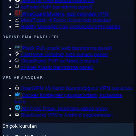
MikroTik CHR
Bulutta RouterOS
aaPanel
Hafif barındırma paneli
WireGuard
Modern, hızlı çekirdek VPN
MetaTrader 4
Forex ticaretinde standart
Hiddify Manager
Çok protokollü VPN paneli
BARINDIRMA PANELLERI
Plesk
Full-stack web barındırma paneli
FastPanel
Ücretsiz, hızlı sunucu paneli
CloudPanel
PHP ve Node.js paneli
cPanel
Klasik barındırma paneli
VPN VE ARAÇLAR
OpenVPN AS
Kendi barındırdığınız VPN sunucusu
Docker
Konteyner çalışma ortamı, kullanıma
hazır
MTProto Proxy
Telegram-native proxy
BlueStacks
VPS'te Android uygulamaları
En çok kurulan