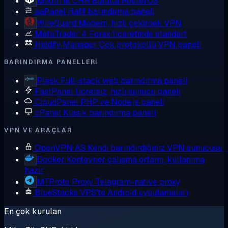
MikroTik CHR
Bulutta RouterOS
aaPanel
Hafif barındırma paneli
WireGuard
Modern, hızlı çekirdek VPN
MetaTrader 4
Forex ticaretinde standart
Hiddify Manager
Çok protokollü VPN paneli
BARINDIRMA PANELLERI
Plesk
Full-stack web barındırma paneli
FastPanel
Ücretsiz, hızlı sunucu paneli
CloudPanel
PHP ve Node.js paneli
cPanel
Klasik barındırma paneli
VPN VE ARAÇLAR
OpenVPN AS
Kendi barındırdığınız VPN sunucusu
Docker
Konteyner çalışma ortamı, kullanıma
hazır
MTProto Proxy
Telegram-native proxy
BlueStacks
VPS'te Android uygulamaları
En çok kurulan