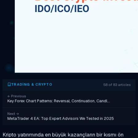
58 of 83 articles
TRADING & CRYPTO
←
Previous
Key Forex Chart Patterns: Reversal, Continuation, Candl…
Next
→
MetaTrader 4 EA: Top Expert Advisors We Tested in 2025
Kripto yatırımında en büyük kazançların bir kısmı ön