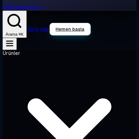
Hikâyemizi oku →
Giriş yap
Hemen başla
⌘K
Arama
Ürünler