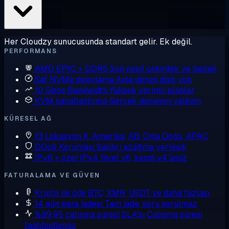
Her Cloudzy sunucusunda standart gelir. Ek değil.
PERFORMANS
AMD EPYC + DDR5
Son nesil çekirdek ve bellek
Saf NVMe depolama
Asla dönen disk yok
10 Gbps Bandwidth
Yüksek verimli planlar
KVM sanallaştırma
Gerçek donanım yalıtımı
KÜRESEL AĞ
13 Lokasyon
K. Amerika, AB, Orta Doğu, APAC
DDoS Koruması
Saldırı azaltma yerleşik
IPv6 + özel IPv4
Yerel v6, kendi v4'ünüz
FATURALAMA VE GÜVEN
Kripto ile öde
BTC, XMR, USDT ve daha fazlası
14 gün para iadesi
Tam iade, soru sorulmaz
%99,95 çalışma süresi SLA'sı
Çalışma süresi
taahhüdümüz