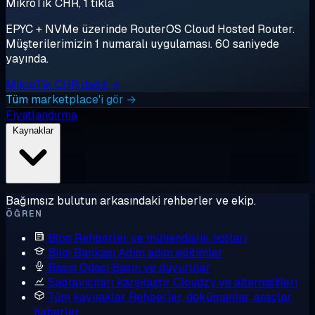
MikroTik CHR, 1 tıkla
EPYC + NVMe üzerinde RouterOS Cloud Hosted Router.
Müşterilerimizin 1 numaralı uygulaması. 60 saniyede
yayında.
MikroTik CHR dağıt →
Tüm marketplace'i gör →
Fiyatlandırma
Kaynaklar
Bağımsız bulutun arkasındaki rehberler ve ekip.
ÖĞREN
Blog
Rehberler ve mühendislik notları
Bilgi Bankası
Adım adım eğitimler
Basın Odası
Basın ve duyurular
Sağlayıcıları karşılaştır
Cloudzy ve alternatifleri
Tüm kaynaklar
Rehberler, dokümanlar, araçlar,
haberler