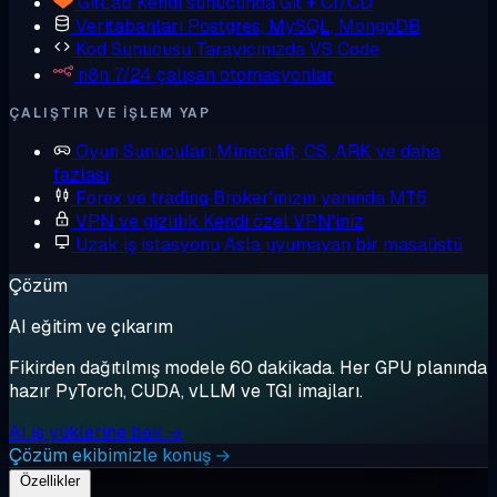
GitLab
Kendi sunucunda Git + CI/CD
Veritabanları
Postgres, MySQL, MongoDB
Kod Sunucusu
Tarayıcınızda VS Code
n8n
7/24 çalışan otomasyonlar
ÇALIŞTIR VE IŞLEM YAP
Oyun Sunucuları
Minecraft, CS, ARK ve daha
fazlası
Forex ve trading
Broker'ınızın yanında MT5
VPN ve gizlilik
Kendi özel VPN'iniz
Uzak iş istasyonu
Asla uyumayan bir masaüstü
Çözüm
AI eğitim ve çıkarım
Fikirden dağıtılmış modele 60 dakikada. Her GPU planında
hazır PyTorch, CUDA, vLLM ve TGI imajları.
AI iş yüklerine bak →
Çözüm ekibimizle konuş →
Özellikler