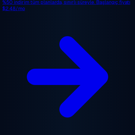
%50 indirim
tüm planlarda, sınırlı süreyle. Başlangıç fiyatı
$2.48/mo