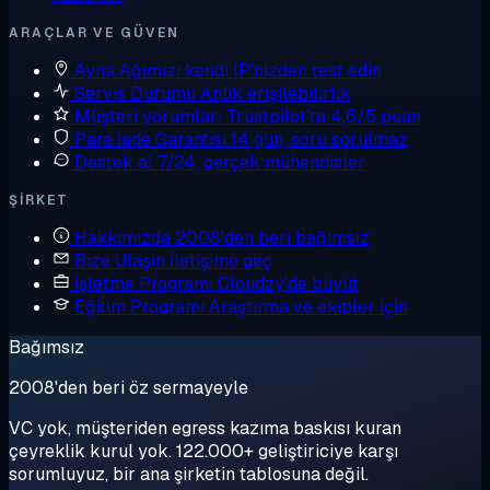
ARAÇLAR VE GÜVEN
Ayna
Ağımızı kendi IP'nizden test edin
Servis Durumu
Anlık erişilebilirlik
Müşteri yorumları
Trustpilot'ta 4,6/5 puan
Para İade Garantisi
14 gün, soru sorulmaz
Destek al
7/24, gerçek mühendisler
ŞIRKET
Hakkımızda
2008'den beri bağımsız
Bize Ulaşın
İletişime geç
İşletme Programı
Cloudzy'de büyüt
Eğitim Programı
Araştırma ve ekipler için
Bağımsız
2008'den beri öz sermayeyle
VC yok, müşteriden egress kazıma baskısı kuran
çeyreklik kurul yok. 122.000+ geliştiriciye karşı
sorumluyuz, bir ana şirketin tablosuna değil.