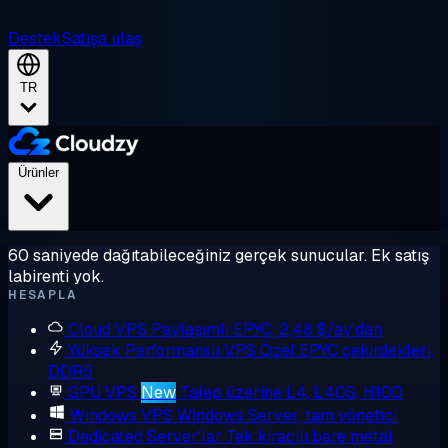
Destek
Satışa ulaş
TR
Ürünler
60 saniyede dağıtabileceğiniz gerçek sunucular. Ek satış
labirenti yok.
HESAPLA
Cloud VPS
Paylaşımlı EPYC, 2,48 $/ay'dan
Yüksek Performanslı VPS
Özel EPYC çekirdekleri,
DDR5
GPU VPS
New
Talep üzerine L4, L40S, H100
Windows VPS
Windows Server, tam yönetici
Dedicated Server'lar
Tek kiracılı bare metal