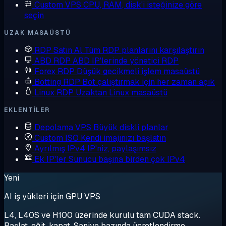
Custom VPS
CPU, RAM, disk'i isteğinize göre
seçin
UZAK MASAÜSTÜ
RDP Satın Al
Tüm RDP planlarını karşılaştırın
ABD RDP
ABD IP'lerinde yönetici RDP
Forex RDP
Düşük gecikmeli işlem masaüstü
Botting RDP
Bot çalıştırmak için her zaman açık
Linux RDP
Uzaktan Linux masaüstü
EKLENTILER
Depolama VPS
Büyük diskli planlar
Custom ISO
Kendi imajınızı başlatın
Ayrılmış IPv4
IP'niz, paylaşımsız
Ek IP'ler
Sunucu başına birden çok IPv4
Yeni
AI iş yükleri için GPU VPS
L4, L40S ve H100 üzerinde kurulu tam CUDA stack.
Başlat, eğit, kapat. Saniye bazında ücretlendirme.