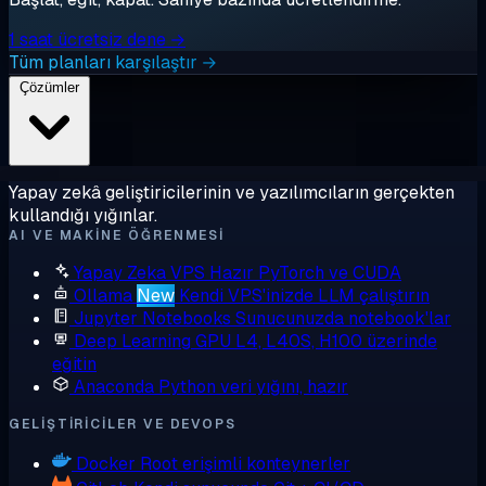
1 saat ücretsiz dene →
Tüm planları karşılaştır →
Çözümler
Yapay zekâ geliştiricilerinin ve yazılımcıların gerçekten
kullandığı yığınlar.
AI VE MAKINE ÖĞRENMESI
Yapay Zeka VPS
Hazır PyTorch ve CUDA
Ollama
New
Kendi VPS'inizde LLM çalıştırın
Jupyter Notebooks
Sunucunuzda notebook'lar
Deep Learning GPU
L4, L40S, H100 üzerinde
eğitin
Anaconda
Python veri yığını, hazır
GELIŞTIRICILER VE DEVOPS
Docker
Root erişimli konteynerler