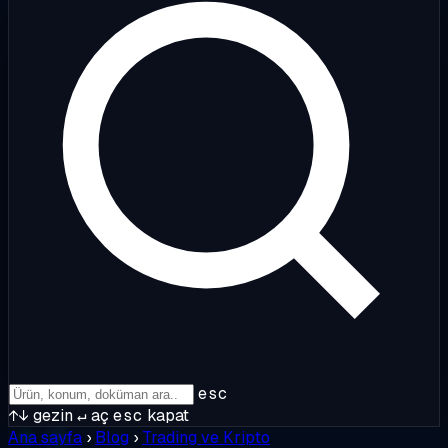
esc
↑↓
gezin
↵
aç
esc
kapat
Ana sayfa
›
Blog
›
Trading ve Kripto