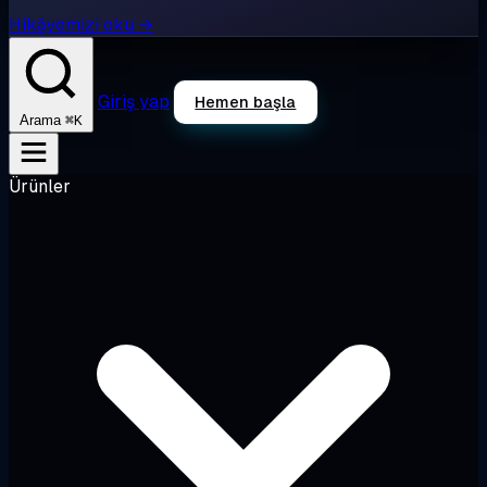
Hikâyemizi oku →
Giriş yap
Hemen başla
⌘K
Arama
Ürünler