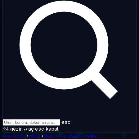
esc
↑↓
gezin
↵
aç
esc
kapat
Ana sayfa
›
Blog
›
Web ve İş Uygulamaları