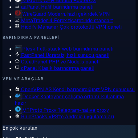
MikroTik CHR
Bulutta RouterOS
aaPanel
Hafif barındırma paneli
WireGuard
Modern, hızlı çekirdek VPN
MetaTrader 4
Forex ticaretinde standart
Hiddify Manager
Çok protokollü VPN paneli
BARINDIRMA PANELLERI
Plesk
Full-stack web barındırma paneli
FastPanel
Ücretsiz, hızlı sunucu paneli
CloudPanel
PHP ve Node.js paneli
cPanel
Klasik barındırma paneli
VPN VE ARAÇLAR
OpenVPN AS
Kendi barındırdığınız VPN sunucusu
Docker
Konteyner çalışma ortamı, kullanıma
hazır
MTProto Proxy
Telegram-native proxy
BlueStacks
VPS'te Android uygulamaları
En çok kurulan