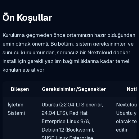
Ön Koşullar
Kuruluma geçmeden önce ortamınızın hazır olduğundan
emin olmak önemli. Bu bölüm; sistem gereksinimleri ve
sunucu kurulumundan, sorunsuz bir Nextcloud docker
install için gerekli yazılım bağımlılıklarına kadar temel
konuları ele alıyor:
Bileşen
Gereksinimler/Seçenekler
Notl
İşletim
Ubuntu (22.04 LTS önerilir,
Nextclou
Sistemi
24.04 LTS), Red Hat
Ubuntu ya
Enterprise Linux 9/8,
olarak ter
Debian 12 (Bookworm),
edilir
SUSE Linux Enterprise