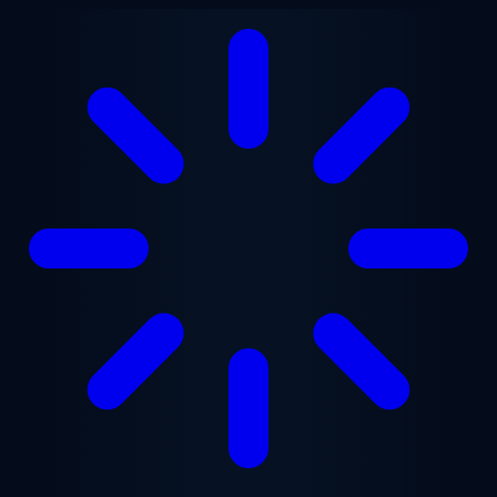
Ana içeriğe geç