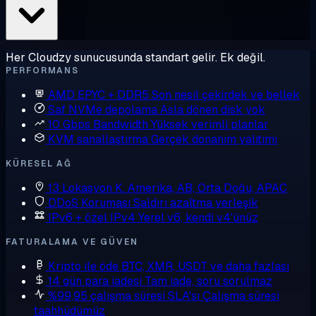
Her Cloudzy sunucusunda standart gelir. Ek değil.
PERFORMANS
AMD EPYC + DDR5
Son nesil çekirdek ve bellek
Saf NVMe depolama
Asla dönen disk yok
10 Gbps Bandwidth
Yüksek verimli planlar
KVM sanallaştırma
Gerçek donanım yalıtımı
KÜRESEL AĞ
13 Lokasyon
K. Amerika, AB, Orta Doğu, APAC
DDoS Koruması
Saldırı azaltma yerleşik
IPv6 + özel IPv4
Yerel v6, kendi v4'ünüz
FATURALAMA VE GÜVEN
Kripto ile öde
BTC, XMR, USDT ve daha fazlası
14 gün para iadesi
Tam iade, soru sorulmaz
%99,95 çalışma süresi SLA'sı
Çalışma süresi
taahhüdümüz