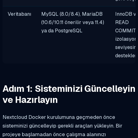
Veritabanı
MySQL (8.0/8.4), MariaDB
InnoDB v
(10.6/10.11 önerilir veya 11.4)
READ
ya da PostgreSQL
COMMIT
izolasyon
seviyesini
desteklem
Adım 1: Sisteminizi Güncelleyin
ve Hazırlayın
Nextcloud Docker kurulumuna geçmeden önce
sisteminizi güncelleyip gerekli araçları yükleyin. Bir
projeye başlamadan önce çalışma alanınızı