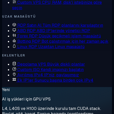
Custom VPS
CPU, RAM, disk'i isteğinize göre
seçin
UZAK MASAÜSTÜ
RDP Satın Al
Tüm RDP planlarını karşılaştırın
ABD RDP
ABD IP'lerinde yönetici RDP
Forex RDP
Düşük gecikmeli işlem masaüstü
Botting RDP
Bot çalıştırmak için her zaman açık
Linux RDP
Uzaktan Linux masaüstü
EKLENTILER
Depolama VPS
Büyük diskli planlar
Custom ISO
Kendi imajınızı başlatın
Ayrılmış IPv4
IP'niz, paylaşımsız
Ek IP'ler
Sunucu başına birden çok IPv4
Yeni
AI iş yükleri için GPU VPS
L4, L40S ve H100 üzerinde kurulu tam CUDA stack.
Başlat, eğit, kapat. Saniye bazında ücretlendirme.