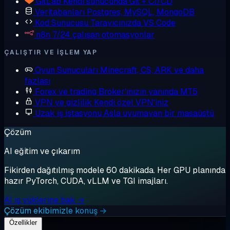
GitLab
Kendi sunucunda Git + CI/CD
Veritabanları
Postgres, MySQL, MongoDB
Kod Sunucusu
Tarayıcınızda VS Code
n8n
7/24 çalışan otomasyonlar
ÇALIŞTIR VE IŞLEM YAP
Oyun Sunucuları
Minecraft, CS, ARK ve daha
fazlası
Forex ve trading
Broker'ınızın yanında MT5
VPN ve gizlilik
Kendi özel VPN'iniz
Uzak iş istasyonu
Asla uyumayan bir masaüstü
Çözüm
AI eğitim ve çıkarım
Fikirden dağıtılmış modele 60 dakikada. Her GPU planında
hazır PyTorch, CUDA, vLLM ve TGI imajları.
AI iş yüklerine bak →
Çözüm ekibimizle konuş →
Özellikler