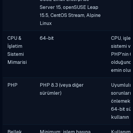
Server 15, openSUSE Leap
15.5, CentOS Stream, Alpine
Linux
CPU &
64-bit
CPU, işle
İşletim
sistemi v
Sistemi
PHP'nin 6
Mimarisi
olduğund
emin olun
PHP
PHP 8.3 (veya diğer
Uyumlulu
sürümler)
sorunların
önlemek i
64-bit sü
kullanın
Bellek
Minimum: işlem başına
Kullanıma