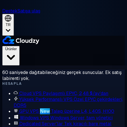
Destek
Satışa ulaş
TR
Ürünler
60 saniyede dağıtabileceğiniz gerçek sunucular. Ek satış
labirenti yok.
HESAPLA
Cloud VPS
Paylaşımlı EPYC, 2,48 $/ay'dan
Yüksek Performanslı VPS
Özel EPYC çekirdekleri,
DDR5
GPU VPS
New
Talep üzerine L4, L40S, H100
Windows VPS
Windows Server, tam yönetici
Dedicated Server'lar
Tek kiracılı bare metal