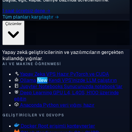
1 saat ücretsiz dene →
Tüm planları karşılaştır →
Çözümler
Yapay zekâ geliştiricilerinin ve yazılımcıların gerçekten
kullandığı yığınlar.
AI VE MAKINE ÖĞRENMESI
Yapay Zeka VPS
Hazır PyTorch ve CUDA
Ollama
New
Kendi VPS'inizde LLM çalıştırın
Jupyter Notebooks
Sunucunuzda notebook'lar
Deep Learning GPU
L4, L40S, H100 üzerinde
eğitin
Anaconda
Python veri yığını, hazır
GELIŞTIRICILER VE DEVOPS
Docker
Root erişimli konteynerler