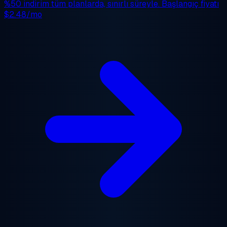
%50 indirim
tüm planlarda, sınırlı süreyle. Başlangıç fiyatı
$2.48/mo