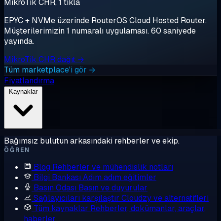
MikroTik CHR, 1 tıkla
EPYC + NVMe üzerinde RouterOS Cloud Hosted Router.
Müşterilerimizin 1 numaralı uygulaması. 60 saniyede
yayında.
MikroTik CHR dağıt →
Tüm marketplace'i gör →
Fiyatlandırma
Kaynaklar
Bağımsız bulutun arkasındaki rehberler ve ekip.
ÖĞREN
Blog
Rehberler ve mühendislik notları
Bilgi Bankası
Adım adım eğitimler
Basın Odası
Basın ve duyurular
Sağlayıcıları karşılaştır
Cloudzy ve alternatifleri
Tüm kaynaklar
Rehberler, dokümanlar, araçlar,
haberler