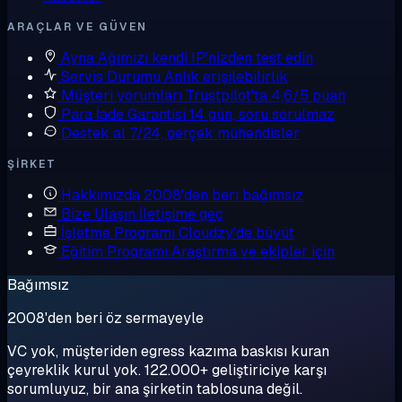
ARAÇLAR VE GÜVEN
Ayna
Ağımızı kendi IP'nizden test edin
Servis Durumu
Anlık erişilebilirlik
Müşteri yorumları
Trustpilot'ta 4,6/5 puan
Para İade Garantisi
14 gün, soru sorulmaz
Destek al
7/24, gerçek mühendisler
ŞIRKET
Hakkımızda
2008'den beri bağımsız
Bize Ulaşın
İletişime geç
İşletme Programı
Cloudzy'de büyüt
Eğitim Programı
Araştırma ve ekipler için
Bağımsız
2008'den beri öz sermayeyle
VC yok, müşteriden egress kazıma baskısı kuran
çeyreklik kurul yok. 122.000+ geliştiriciye karşı
sorumluyuz, bir ana şirketin tablosuna değil.