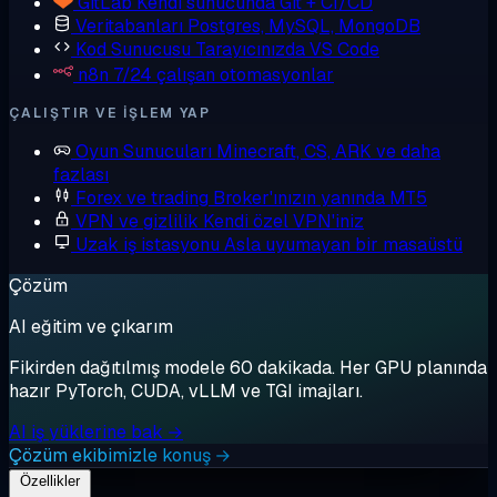
GitLab
Kendi sunucunda Git + CI/CD
Veritabanları
Postgres, MySQL, MongoDB
Kod Sunucusu
Tarayıcınızda VS Code
n8n
7/24 çalışan otomasyonlar
ÇALIŞTIR VE IŞLEM YAP
Oyun Sunucuları
Minecraft, CS, ARK ve daha
fazlası
Forex ve trading
Broker'ınızın yanında MT5
VPN ve gizlilik
Kendi özel VPN'iniz
Uzak iş istasyonu
Asla uyumayan bir masaüstü
Çözüm
AI eğitim ve çıkarım
Fikirden dağıtılmış modele 60 dakikada. Her GPU planında
hazır PyTorch, CUDA, vLLM ve TGI imajları.
AI iş yüklerine bak →
Çözüm ekibimizle konuş →
Özellikler