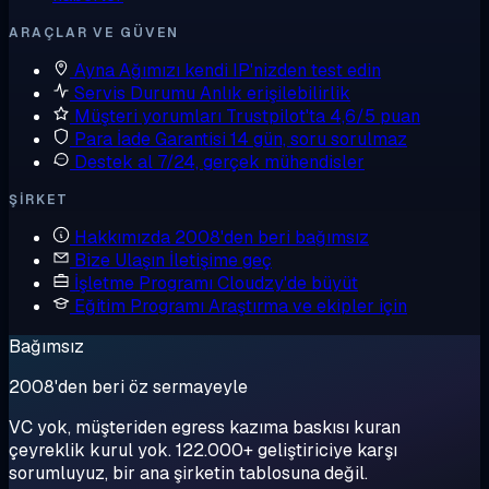
ARAÇLAR VE GÜVEN
Ayna
Ağımızı kendi IP'nizden test edin
Servis Durumu
Anlık erişilebilirlik
Müşteri yorumları
Trustpilot'ta 4,6/5 puan
Para İade Garantisi
14 gün, soru sorulmaz
Destek al
7/24, gerçek mühendisler
ŞIRKET
Hakkımızda
2008'den beri bağımsız
Bize Ulaşın
İletişime geç
İşletme Programı
Cloudzy'de büyüt
Eğitim Programı
Araştırma ve ekipler için
Bağımsız
2008'den beri öz sermayeyle
VC yok, müşteriden egress kazıma baskısı kuran
çeyreklik kurul yok. 122.000+ geliştiriciye karşı
sorumluyuz, bir ana şirketin tablosuna değil.