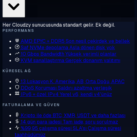
Her Cloudzy sunucusunda standart gelir. Ek değil.
PERFORMANS
AMD EPYC + DDR5
Son nesil çekirdek ve bellek
Saf NVMe depolama
Asla dönen disk yok
10 Gbps Bandwidth
Yüksek verimli planlar
KVM sanallaştırma
Gerçek donanım yalıtımı
KÜRESEL AĞ
13 Lokasyon
K. Amerika, AB, Orta Doğu, APAC
DDoS Koruması
Saldırı azaltma yerleşik
IPv6 + özel IPv4
Yerel v6, kendi v4'ünüz
FATURALAMA VE GÜVEN
Kripto ile öde
BTC, XMR, USDT ve daha fazlası
14 gün para iadesi
Tam iade, soru sorulmaz
%99,95 çalışma süresi SLA'sı
Çalışma süresi
taahhüdümüz