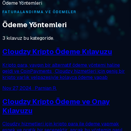
Ödeme Yöntemleri
FATURALANDIRMA VE ÖDEMELER
Ödeme Yöntemleri
3 kılavuz bu kategoride.
Cloudzy Kripto Ödeme Kılavuzu
Kripto para, yaygın bir alternatif ödeme yöntemi haline
geldi ve CoinPayments , Cloudzy hizmetleri için geniş bir
kripto varlık yelpazesiyle kolayca ödeme yapab
Nov 27, 2024
· Parnian R.
Cloudzy Kripto Ödeme ve Onay
Kılavuzu
Cloudzy hizmetleri için kripto para ile ödeme yapmak
esnek ve pratik bir seçenektir; ancak bu yöntemin nasıl