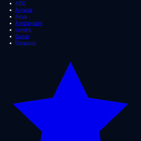
ABD
Avrupa
Asya
Amsterdam
Londra
Dubai
Singapur