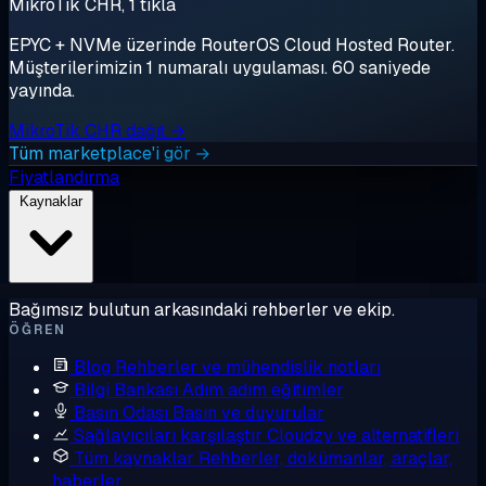
MikroTik CHR, 1 tıkla
EPYC + NVMe üzerinde RouterOS Cloud Hosted Router.
Müşterilerimizin 1 numaralı uygulaması. 60 saniyede
yayında.
MikroTik CHR dağıt →
Tüm marketplace'i gör →
Fiyatlandırma
Kaynaklar
Bağımsız bulutun arkasındaki rehberler ve ekip.
ÖĞREN
Blog
Rehberler ve mühendislik notları
Bilgi Bankası
Adım adım eğitimler
Basın Odası
Basın ve duyurular
Sağlayıcıları karşılaştır
Cloudzy ve alternatifleri
Tüm kaynaklar
Rehberler, dokümanlar, araçlar,
haberler