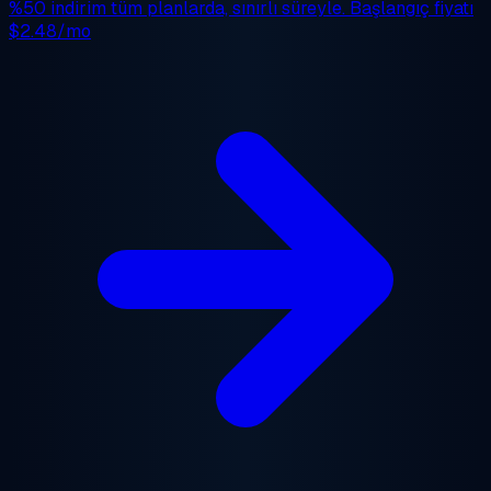
%50 indirim
tüm planlarda, sınırlı süreyle. Başlangıç fiyatı
$2.48/mo