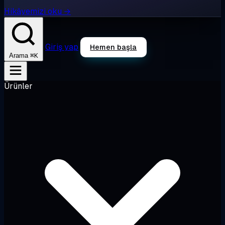
Hikâyemizi oku →
Giriş yap
Hemen başla
⌘K
Arama
Ürünler