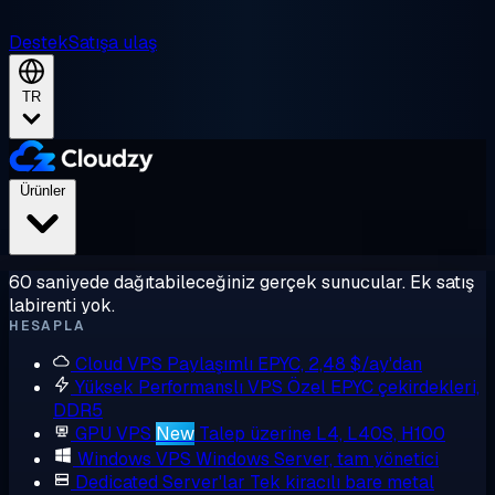
Destek
Satışa ulaş
TR
Ürünler
60 saniyede dağıtabileceğiniz gerçek sunucular. Ek satış
labirenti yok.
HESAPLA
Cloud VPS
Paylaşımlı EPYC, 2,48 $/ay'dan
Yüksek Performanslı VPS
Özel EPYC çekirdekleri,
DDR5
GPU VPS
New
Talep üzerine L4, L40S, H100
Windows VPS
Windows Server, tam yönetici
Dedicated Server'lar
Tek kiracılı bare metal