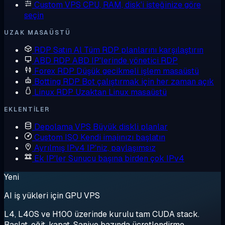
Custom VPS
CPU, RAM, disk'i isteğinize göre
seçin
UZAK MASAÜSTÜ
RDP Satın Al
Tüm RDP planlarını karşılaştırın
ABD RDP
ABD IP'lerinde yönetici RDP
Forex RDP
Düşük gecikmeli işlem masaüstü
Botting RDP
Bot çalıştırmak için her zaman açık
Linux RDP
Uzaktan Linux masaüstü
EKLENTILER
Depolama VPS
Büyük diskli planlar
Custom ISO
Kendi imajınızı başlatın
Ayrılmış IPv4
IP'niz, paylaşımsız
Ek IP'ler
Sunucu başına birden çok IPv4
Yeni
AI iş yükleri için GPU VPS
L4, L40S ve H100 üzerinde kurulu tam CUDA stack.
Başlat, eğit, kapat. Saniye bazında ücretlendirme.