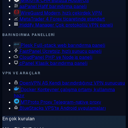
MikroTik CHR
Bulutta RouterOS
aaPanel
Hafif barındırma paneli
WireGuard
Modern, hızlı çekirdek VPN
MetaTrader 4
Forex ticaretinde standart
Hiddify Manager
Çok protokollü VPN paneli
BARINDIRMA PANELLERI
Plesk
Full-stack web barındırma paneli
FastPanel
Ücretsiz, hızlı sunucu paneli
CloudPanel
PHP ve Node.js paneli
cPanel
Klasik barındırma paneli
VPN VE ARAÇLAR
OpenVPN AS
Kendi barındırdığınız VPN sunucusu
Docker
Konteyner çalışma ortamı, kullanıma
hazır
MTProto Proxy
Telegram-native proxy
BlueStacks
VPS'te Android uygulamaları
En çok kurulan