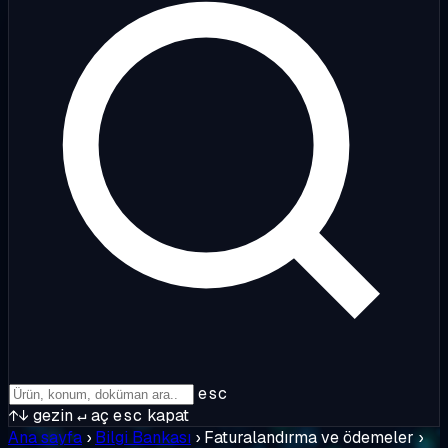
esc
↑↓
gezin
↵
aç
esc
kapat
Ana sayfa
›
Bilgi Bankası
›
Faturalandırma ve ödemeler
›