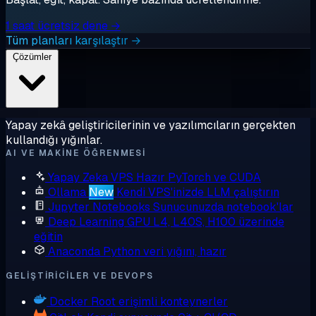
1 saat ücretsiz dene →
Tüm planları karşılaştır →
Çözümler
Yapay zekâ geliştiricilerinin ve yazılımcıların gerçekten
kullandığı yığınlar.
AI VE MAKINE ÖĞRENMESI
Yapay Zeka VPS
Hazır PyTorch ve CUDA
Ollama
New
Kendi VPS'inizde LLM çalıştırın
Jupyter Notebooks
Sunucunuzda notebook'lar
Deep Learning GPU
L4, L40S, H100 üzerinde
eğitin
Anaconda
Python veri yığını, hazır
GELIŞTIRICILER VE DEVOPS
Docker
Root erişimli konteynerler