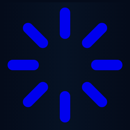
Ana içeriğe geç