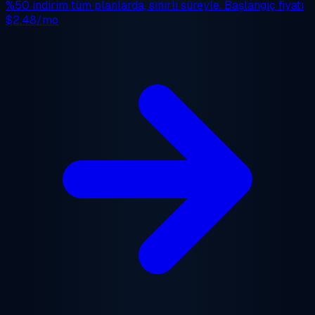
%50 indirim
tüm planlarda, sınırlı süreyle. Başlangıç fiyatı
$2.48/mo