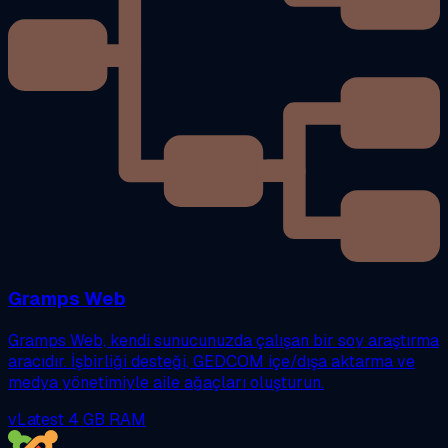
Gramps Web
Gramps Web, kendi sunucunuzda çalışan bir soy araştırma
aracıdır. İşbirliği desteği, GEDCOM içe/dışa aktarma ve
medya yönetimiyle aile ağaçları oluşturun.
vLatest
4 GB RAM