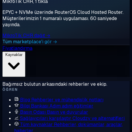
MikroTik CHR, 1 tıkla
EPYC + NVMe üzerinde RouterOS Cloud Hosted Router.
Müşterilerimizin 1 numaralı uygulaması. 60 saniyede
yayında.
MikroTik CHR dağıt →
Tüm marketplace'i gör →
Fiyatlandırma
Kaynaklar
Bağımsız bulutun arkasındaki rehberler ve ekip.
ÖĞREN
Blog
Rehberler ve mühendislik notları
Bilgi Bankası
Adım adım eğitimler
Basın Odası
Basın ve duyurular
Sağlayıcıları karşılaştır
Cloudzy ve alternatifleri
Tüm kaynaklar
Rehberler, dokümanlar, araçlar,
haberler