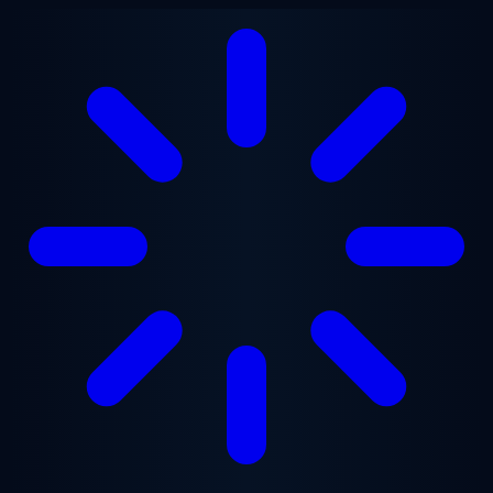
Ana içeriğe geç