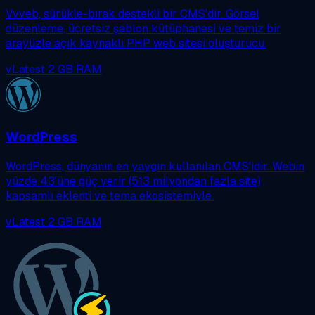
Vvveb, sürükle-bırak destekli bir CMS'dir. Görsel
düzenleme, ücretsiz şablon kütüphanesi ve temiz bir
arayüzle açık kaynaklı PHP web sitesi oluşturucu.
vLatest
2 GB RAM
WordPress
WordPress, dünyanın en yaygın kullanılan CMS'idir. Webin
yüzde 43'üne güç verir (513 milyondan fazla site),
kapsamlı eklenti ve tema ekosistemiyle.
vLatest
2 GB RAM