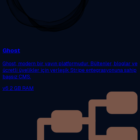
Ghost
Ghost, modern bir yayın platformudur. Bültenler, bloglar ve
ücretli üyelikler için yerleşik Stripe entegrasyonuna sahip
başsız CMS.
v6
2 GB RAM