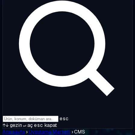
esc
↑↓
gezin
↵
aç
esc
kapat
Ana sayfa
›
Uygulama Marketi
›
CMS