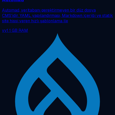
Automad, veritabanı gerektirmeyen bir düz dosya
CMS'idir. YAML yapılandırması, Markdown içeriği ve statik
site hissi veren hızlı şablonlama ile
vv1
1 GB RAM