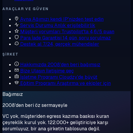
ARAÇLAR VE GÜVEN
Ayna
Ağımızı kendi IP'nizden test edin
Servis Durumu
Anlık erişilebilirlik
Müşteri yorumları
Trustpilot'ta 4,6/5 puan
Para İade Garantisi
14 gün, soru sorulmaz
Destek al
7/24, gerçek mühendisler
ŞIRKET
Hakkımızda
2008'den beri bağımsız
Bize Ulaşın
İletişime geç
İşletme Programı
Cloudzy'de büyüt
Eğitim Programı
Araştırma ve ekipler için
Bağımsız
2008'den beri öz sermayeyle
VC yok, müşteriden egress kazıma baskısı kuran
çeyreklik kurul yok. 122.000+ geliştiriciye karşı
sorumluyuz, bir ana şirketin tablosuna değil.