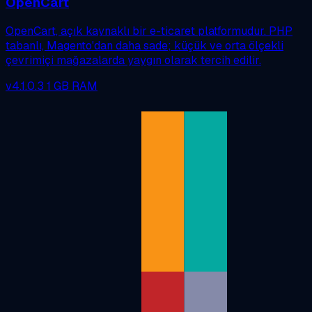
OpenCart
OpenCart, açık kaynaklı bir e-ticaret platformudur. PHP
tabanlı, Magento'dan daha sade; küçük ve orta ölçekli
çevrimiçi mağazalarda yaygın olarak tercih edilir.
v4.1.0.3
1 GB RAM