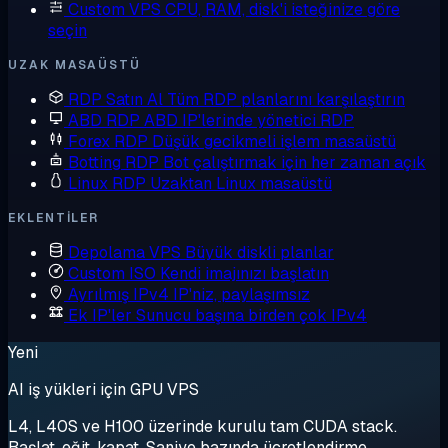
Custom VPS
CPU, RAM, disk'i isteğinize göre
seçin
UZAK MASAÜSTÜ
RDP Satın Al
Tüm RDP planlarını karşılaştırın
ABD RDP
ABD IP'lerinde yönetici RDP
Forex RDP
Düşük gecikmeli işlem masaüstü
Botting RDP
Bot çalıştırmak için her zaman açık
Linux RDP
Uzaktan Linux masaüstü
EKLENTILER
Depolama VPS
Büyük diskli planlar
Custom ISO
Kendi imajınızı başlatın
Ayrılmış IPv4
IP'niz, paylaşımsız
Ek IP'ler
Sunucu başına birden çok IPv4
Yeni
AI iş yükleri için GPU VPS
L4, L40S ve H100 üzerinde kurulu tam CUDA stack.
Başlat, eğit, kapat. Saniye bazında ücretlendirme.