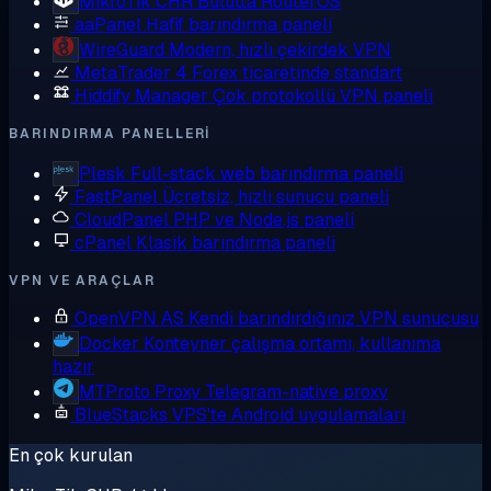
MikroTik CHR
Bulutta RouterOS
aaPanel
Hafif barındırma paneli
WireGuard
Modern, hızlı çekirdek VPN
MetaTrader 4
Forex ticaretinde standart
Hiddify Manager
Çok protokollü VPN paneli
BARINDIRMA PANELLERI
Plesk
Full-stack web barındırma paneli
FastPanel
Ücretsiz, hızlı sunucu paneli
CloudPanel
PHP ve Node.js paneli
cPanel
Klasik barındırma paneli
VPN VE ARAÇLAR
OpenVPN AS
Kendi barındırdığınız VPN sunucusu
Docker
Konteyner çalışma ortamı, kullanıma
hazır
MTProto Proxy
Telegram-native proxy
BlueStacks
VPS'te Android uygulamaları
En çok kurulan