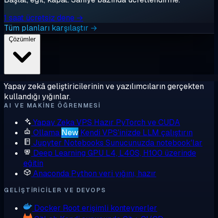
1 saat ücretsiz dene →
Tüm planları karşılaştır →
Çözümler
Yapay zekâ geliştiricilerinin ve yazılımcıların gerçekten
kullandığı yığınlar.
AI VE MAKINE ÖĞRENMESI
Yapay Zeka VPS
Hazır PyTorch ve CUDA
Ollama
New
Kendi VPS'inizde LLM çalıştırın
Jupyter Notebooks
Sunucunuzda notebook'lar
Deep Learning GPU
L4, L40S, H100 üzerinde
eğitin
Anaconda
Python veri yığını, hazır
GELIŞTIRICILER VE DEVOPS
Docker
Root erişimli konteynerler