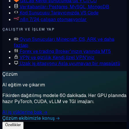
GitLab
Kendi sunucunda Git + CI/CD
Veritabanları
Postgres, MySQL, MongoDB
Kod Sunucusu
Tarayıcınızda VS Code
n8n
7/24 çalışan otomasyonlar
ÇALIŞTIR VE IŞLEM YAP
Oyun Sunucuları
Minecraft, CS, ARK ve daha
fazlası
Forex ve trading
Broker'ınızın yanında MT5
VPN ve gizlilik
Kendi özel VPN'iniz
Uzak iş istasyonu
Asla uyumayan bir masaüstü
Çözüm
AI eğitim ve çıkarım
Fikirden dağıtılmış modele 60 dakikada. Her GPU planında
hazır PyTorch, CUDA, vLLM ve TGI imajları.
AI iş yüklerine bak →
Çözüm ekibimizle konuş →
Özellikler