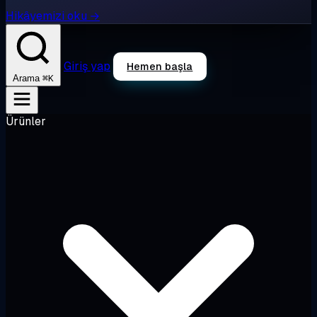
Hikâyemizi oku →
Giriş yap
Hemen başla
⌘K
Arama
Ürünler