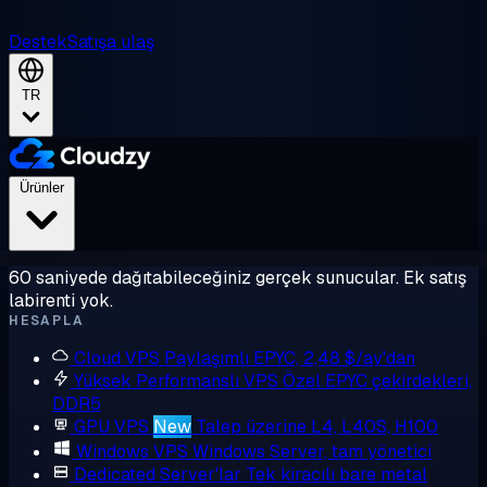
Destek
Satışa ulaş
TR
Ürünler
60 saniyede dağıtabileceğiniz gerçek sunucular. Ek satış
labirenti yok.
HESAPLA
Cloud VPS
Paylaşımlı EPYC, 2,48 $/ay'dan
Yüksek Performanslı VPS
Özel EPYC çekirdekleri,
DDR5
GPU VPS
New
Talep üzerine L4, L40S, H100
Windows VPS
Windows Server, tam yönetici
Dedicated Server'lar
Tek kiracılı bare metal