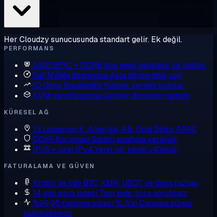
Her Cloudzy sunucusunda standart gelir. Ek değil.
PERFORMANS
AMD EPYC + DDR5
Son nesil çekirdek ve bellek
Saf NVMe depolama
Asla dönen disk yok
10 Gbps Bandwidth
Yüksek verimli planlar
KVM sanallaştırma
Gerçek donanım yalıtımı
KÜRESEL AĞ
13 Lokasyon
K. Amerika, AB, Orta Doğu, APAC
DDoS Koruması
Saldırı azaltma yerleşik
IPv6 + özel IPv4
Yerel v6, kendi v4'ünüz
FATURALAMA VE GÜVEN
Kripto ile öde
BTC, XMR, USDT ve daha fazlası
14 gün para iadesi
Tam iade, soru sorulmaz
%99,95 çalışma süresi SLA'sı
Çalışma süresi
taahhüdümüz