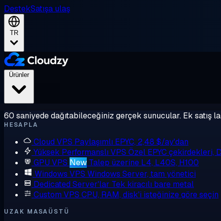
Destek
Satışa ulaş
TR
Ürünler
60 saniyede dağıtabileceğiniz gerçek sunucular. Ek satış la
HESAPLA
Cloud VPS
Paylaşımlı EPYC, 2,48 $/ay'dan
Yüksek Performanslı VPS
Özel EPYC çekirdekleri,
GPU VPS
New
Talep üzerine L4, L40S, H100
Windows VPS
Windows Server, tam yönetici
Dedicated Server'lar
Tek kiracılı bare metal
Custom VPS
CPU, RAM, disk'i isteğinize göre seçin
UZAK MASAÜSTÜ