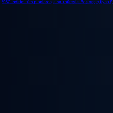
%50 indirim
tüm planlarda, sınırlı süreyle. Başlangıç fiyatı
$