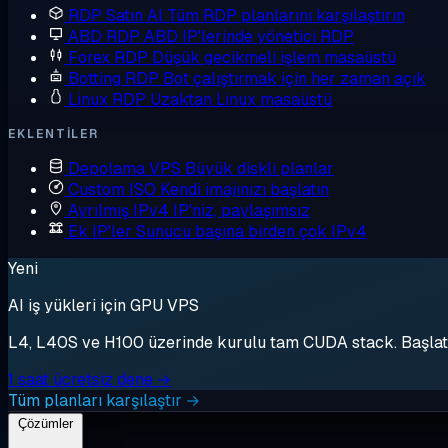
RDP Satın Al
Tüm RDP planlarını karşılaştırın
ABD RDP
ABD IP'lerinde yönetici RDP
Forex RDP
Düşük gecikmeli işlem masaüstü
Botting RDP
Bot çalıştırmak için her zaman açık
Linux RDP
Uzaktan Linux masaüstü
EKLENTILER
Depolama VPS
Büyük diskli planlar
Custom ISO
Kendi imajınızı başlatın
Ayrılmış IPv4
IP'niz, paylaşımsız
Ek IP'ler
Sunucu başına birden çok IPv4
Yeni
AI iş yükleri için GPU VPS
L4, L40S ve H100 üzerinde kurulu tam CUDA stack. Başlat, 
1 saat ücretsiz dene →
Tüm planları karşılaştır →
Çözümler