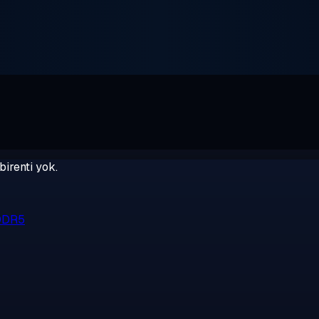
birenti yok.
 DDR5