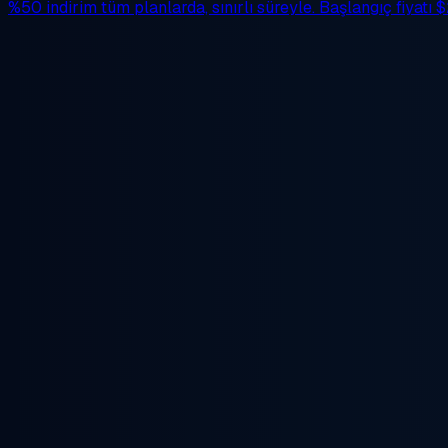
%50 indirim
tüm planlarda, sınırlı süreyle. Başlangıç fiyatı
$