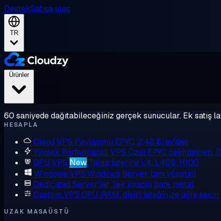
Destek
Satışa ulaş
TR
Ürünler
60 saniyede dağıtabileceğiniz gerçek sunucular. Ek satış la
HESAPLA
Cloud VPS
Paylaşımlı EPYC, 2,48 $/ay'dan
Yüksek Performanslı VPS
Özel EPYC çekirdekleri,
GPU VPS
New
Talep üzerine L4, L40S, H100
Windows VPS
Windows Server, tam yönetici
Dedicated Server'lar
Tek kiracılı bare metal
Custom VPS
CPU, RAM, disk'i isteğinize göre seçin
UZAK MASAÜSTÜ