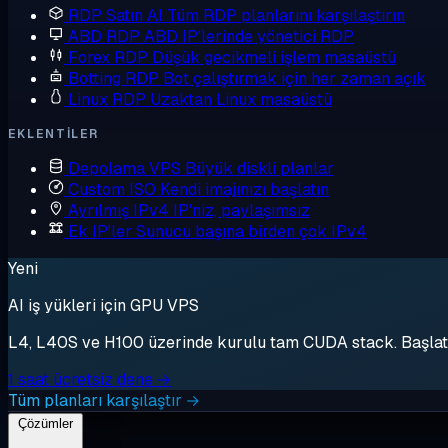
RDP Satın Al
Tüm RDP planlarını karşılaştırın
ABD RDP
ABD IP'lerinde yönetici RDP
Forex RDP
Düşük gecikmeli işlem masaüstü
Botting RDP
Bot çalıştırmak için her zaman açık
Linux RDP
Uzaktan Linux masaüstü
EKLENTILER
Depolama VPS
Büyük diskli planlar
Custom ISO
Kendi imajınızı başlatın
Ayrılmış IPv4
IP'niz, paylaşımsız
Ek IP'ler
Sunucu başına birden çok IPv4
Yeni
AI iş yükleri için GPU VPS
L4, L40S ve H100 üzerinde kurulu tam CUDA stack. Başlat, 
1 saat ücretsiz dene →
Tüm planları karşılaştır →
Çözümler