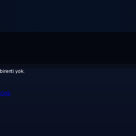
birenti yok.
 DDR5