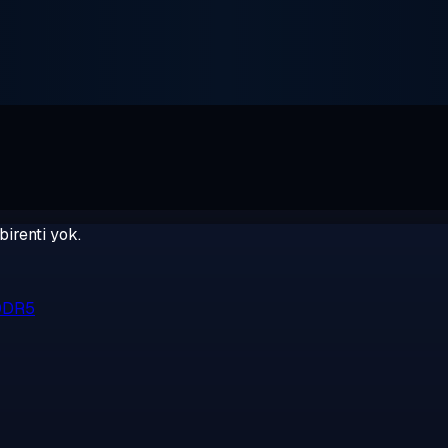
birenti yok.
 DDR5