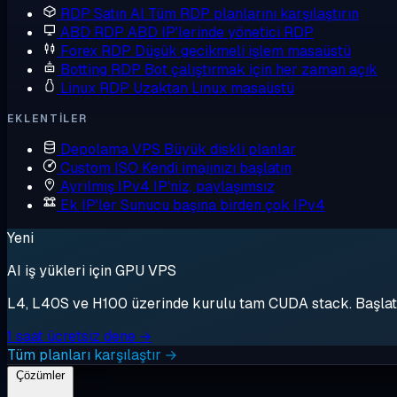
RDP Satın Al
Tüm RDP planlarını karşılaştırın
ABD RDP
ABD IP'lerinde yönetici RDP
Forex RDP
Düşük gecikmeli işlem masaüstü
Botting RDP
Bot çalıştırmak için her zaman açık
Linux RDP
Uzaktan Linux masaüstü
EKLENTILER
Depolama VPS
Büyük diskli planlar
Custom ISO
Kendi imajınızı başlatın
Ayrılmış IPv4
IP'niz, paylaşımsız
Ek IP'ler
Sunucu başına birden çok IPv4
Yeni
AI iş yükleri için GPU VPS
L4, L40S ve H100 üzerinde kurulu tam CUDA stack. Başlat, 
1 saat ücretsiz dene →
Tüm planları karşılaştır →
Çözümler