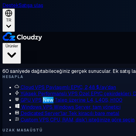
Destek
Satışa ulaş
TR
Ürünler
60 saniyede dağıtabileceğiniz gerçek sunucular. Ek satış la
HESAPLA
Cloud VPS
Paylaşımlı EPYC, 2,48 $/ay'dan
Yüksek Performanslı VPS
Özel EPYC çekirdekleri,
GPU VPS
New
Talep üzerine L4, L40S, H100
Windows VPS
Windows Server, tam yönetici
Dedicated Server'lar
Tek kiracılı bare metal
Custom VPS
CPU, RAM, disk'i isteğinize göre seçin
UZAK MASAÜSTÜ