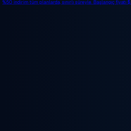
%50 indirim
tüm planlarda, sınırlı süreyle. Başlangıç fiyatı
$