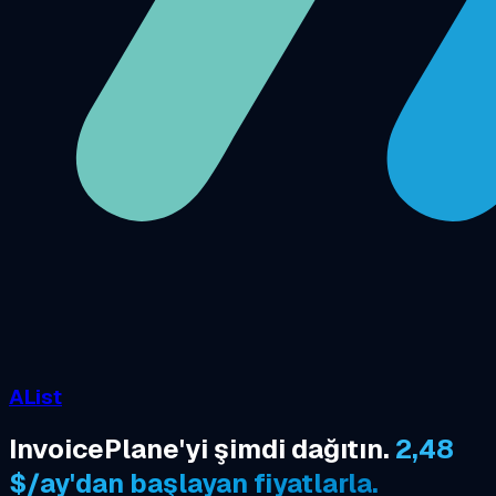
AList
InvoicePlane'yi şimdi dağıtın.
2,48
$/ay'dan başlayan fiyatlarla.