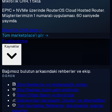
MikroTik CHR, 1 tıkla
EPYC + NVMe üzerinde RouterOS Cloud Hosted Router.
Müşterilerimizin 1 numaralı uygulaması. 60 saniyede
yayında.
MikroTik CHR dağıt →
Tüm marketplace'i gör →
Fiyatlandırma
Kaynaklar
Bağımsız bulutun arkasındaki rehberler ve ekip.
ÖĞREN
Blog
Rehberler ve mühendislik notları
Bilgi Bankası
Adım adım eğitimler
Basın Odası
Basın ve duyurular
Sağlayıcıları karşılaştır
Cloudzy ve alternatifleri
Tüm kaynaklar
Rehberler, dokümanlar, araçlar,
haberler