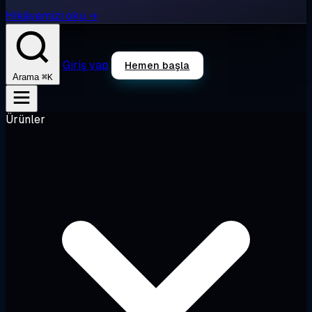
Hikâyemizi oku →
Giriş yap
Hemen başla
⌘K
Arama
Ürünler