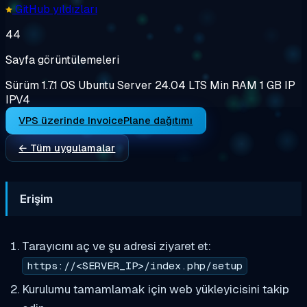
GitHub yıldızları
44
Sayfa görüntülemeleri
Sürüm
1.7.1
OS
Ubuntu Server 24.04 LTS
Min RAM
1 GB
IP
IPV4
VPS üzerinde InvoicePlane dağıtımı
← Tüm uygulamalar
Erişim
Tarayıcını aç ve şu adresi ziyaret et:
https://<SERVER_IP>/index.php/setup
Kurulumu tamamlamak için web yükleyicisini takip