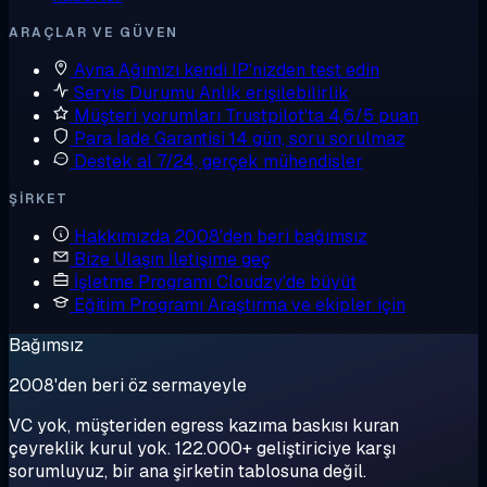
ARAÇLAR VE GÜVEN
Ayna
Ağımızı kendi IP'nizden test edin
Servis Durumu
Anlık erişilebilirlik
Müşteri yorumları
Trustpilot'ta 4,6/5 puan
Para İade Garantisi
14 gün, soru sorulmaz
Destek al
7/24, gerçek mühendisler
ŞIRKET
Hakkımızda
2008'den beri bağımsız
Bize Ulaşın
İletişime geç
İşletme Programı
Cloudzy'de büyüt
Eğitim Programı
Araştırma ve ekipler için
Bağımsız
2008'den beri öz sermayeyle
VC yok, müşteriden egress kazıma baskısı kuran
çeyreklik kurul yok. 122.000+ geliştiriciye karşı
sorumluyuz, bir ana şirketin tablosuna değil.