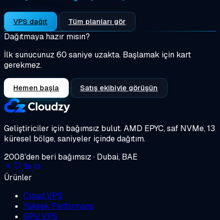
VPS dağıt
Tüm planları gör
Dağıtmaya hazır mısın?
İlk sunucunuz 60 saniye uzakta. Başlamak için kart
gerekmez.
Hemen başla
Satış ekibiyle görüşün
Geliştiriciler için bağımsız bulut.
AMD EPYC, saf NVMe, 13
küresel bölge, saniyeler içinde dağıtım.
2008'den beri bağımsız · Dubai, BAE
Ürünler
Cloud VPS
Yüksek Performans
GPU VPS