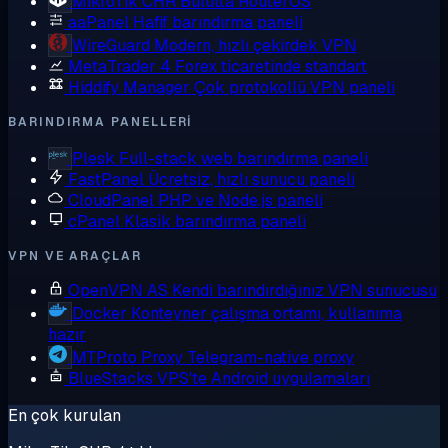
MikroTik CHR
Bulutta RouterOS
aaPanel
Hafif barındırma paneli
WireGuard
Modern, hızlı çekirdek VPN
MetaTrader 4
Forex ticaretinde standart
Hiddify Manager
Çok protokollü VPN paneli
BARINDIRMA PANELLERI
Plesk
Full-stack web barındırma paneli
FastPanel
Ücretsiz, hızlı sunucu paneli
CloudPanel
PHP ve Node.js paneli
cPanel
Klasik barındırma paneli
VPN VE ARAÇLAR
OpenVPN AS
Kendi barındırdığınız VPN sunucusu
Docker
Konteyner çalışma ortamı, kullanıma
hazır
MTProto Proxy
Telegram-native proxy
BlueStacks
VPS'te Android uygulamaları
En çok kurulan