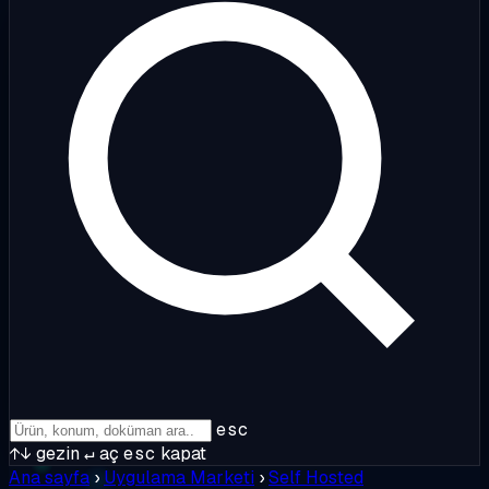
esc
↑↓
gezin
↵
aç
esc
kapat
Ana sayfa
›
Uygulama Marketi
›
Self Hosted