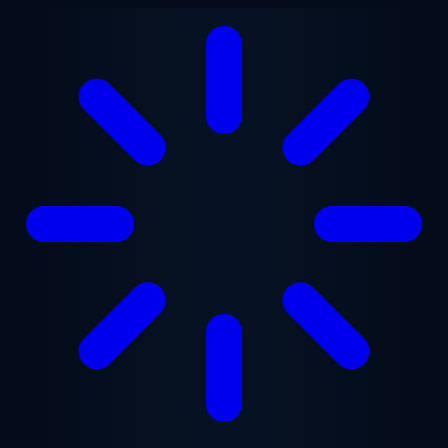
Ana içeriğe geç