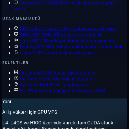
Custom VPS
CPU, RAM, disk'i isteğinize göre
seçin
UZAK MASAÜSTÜ
RDP Satın Al
Tüm RDP planlarını karşılaştırın
ABD RDP
ABD IP'lerinde yönetici RDP
Forex RDP
Düşük gecikmeli işlem masaüstü
Botting RDP
Bot çalıştırmak için her zaman açık
Linux RDP
Uzaktan Linux masaüstü
EKLENTILER
Depolama VPS
Büyük diskli planlar
Custom ISO
Kendi imajınızı başlatın
Ayrılmış IPv4
IP'niz, paylaşımsız
Ek IP'ler
Sunucu başına birden çok IPv4
Yeni
AI iş yükleri için GPU VPS
L4, L40S ve H100 üzerinde kurulu tam CUDA stack.
Başlat, eğit, kapat. Saniye bazında ücretlendirme.