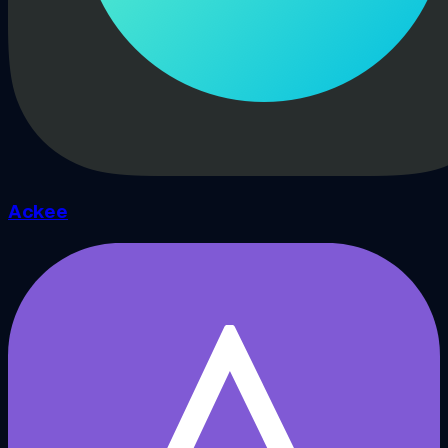
Ackee