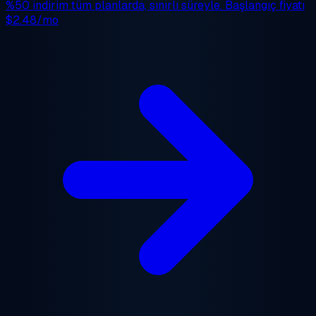
%50 indirim
tüm planlarda, sınırlı süreyle. Başlangıç fiyatı
$2.48/mo