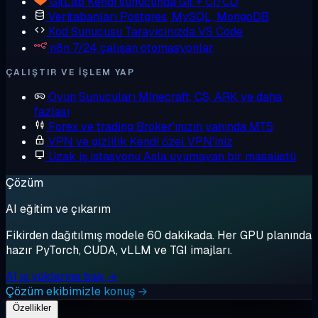
GitLab
Kendi sunucunda Git + CI/CD
Veritabanları
Postgres, MySQL, MongoDB
Kod Sunucusu
Tarayıcınızda VS Code
n8n
7/24 çalışan otomasyonlar
ÇALIŞTIR VE IŞLEM YAP
Oyun Sunucuları
Minecraft, CS, ARK ve daha
fazlası
Forex ve trading
Broker'ınızın yanında MT5
VPN ve gizlilik
Kendi özel VPN'iniz
Uzak iş istasyonu
Asla uyumayan bir masaüstü
Çözüm
AI eğitim ve çıkarım
Fikirden dağıtılmış modele 60 dakikada. Her GPU planında
hazır PyTorch, CUDA, vLLM ve TGI imajları.
AI iş yüklerine bak →
Çözüm ekibimizle konuş →
Özellikler