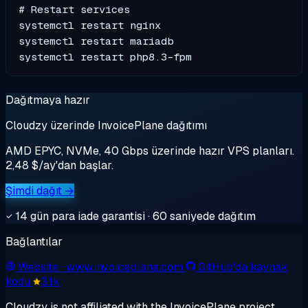
# Restart services

systemctl restart nginx

systemctl restart mariadb

Dağıtmaya hazır
Cloudzy üzerinde InvoicePlane dağıtımı
AMD EPYC, NVMe, 40 Gbps üzerinde hazır VPS planları.
2,48 $/ay'dan başlar.
Şimdi dağıt →
14 gün para iade garantisi · 60 saniyede dağıtım
Bağlantılar
Website
· www.invoiceplane.com
GitHub'da kaynak
kodu
3.1k
Cloudzy is not affiliated with the InvoicePlane project.