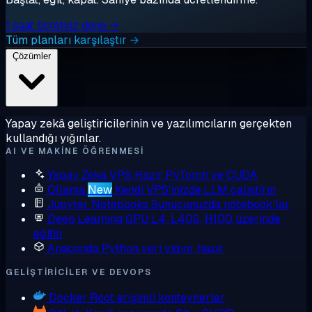
1 saat ücretsiz dene →
Tüm planları karşılaştır →
Çözümler
Yapay zekâ geliştiricilerinin ve yazılımcıların gerçekten
kullandığı yığınlar.
AI VE MAKINE ÖĞRENMESI
Yapay Zeka VPS
Hazır PyTorch ve CUDA
Ollama
New
Kendi VPS'inizde LLM çalıştırın
Jupyter Notebooks
Sunucunuzda notebook'lar
Deep Learning GPU
L4, L40S, H100 üzerinde
eğitin
Anaconda
Python veri yığını, hazır
GELIŞTIRICILER VE DEVOPS
Docker
Root erişimli konteynerler