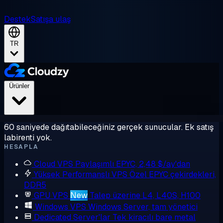
Destek
Satışa ulaş
TR
Ürünler
60 saniyede dağıtabileceğiniz gerçek sunucular. Ek satış
labirenti yok.
HESAPLA
Cloud VPS
Paylaşımlı EPYC, 2,48 $/ay'dan
Yüksek Performanslı VPS
Özel EPYC çekirdekleri,
DDR5
GPU VPS
New
Talep üzerine L4, L40S, H100
Windows VPS
Windows Server, tam yönetici
Dedicated Server'lar
Tek kiracılı bare metal