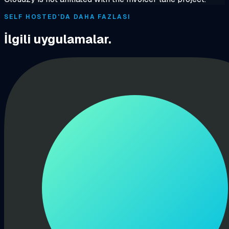
SELF HOSTED'DA DAHA FAZLASI
İlgili uygulamalar.