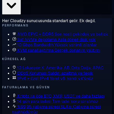
Her Cloudzy sunucusunda standart gelir. Ek değil.
PERFORMANS
AMD EPYC + DDR5
Son nesil çekirdek ve bellek
Saf NVMe depolama
Asla dönen disk yok
10 Gbps Bandwidth
Yüksek verimli planlar
KVM sanallaştırma
Gerçek donanım yalıtımı
KÜRESEL AĞ
13 Lokasyon
K. Amerika, AB, Orta Doğu, APAC
DDoS Koruması
Saldırı azaltma yerleşik
IPv6 + özel IPv4
Yerel v6, kendi v4'ünüz
FATURALAMA VE GÜVEN
Kripto ile öde
BTC, XMR, USDT ve daha fazlası
14 gün para iadesi
Tam iade, soru sorulmaz
%99,95 çalışma süresi SLA'sı
Çalışma süresi
taahhüdümüz