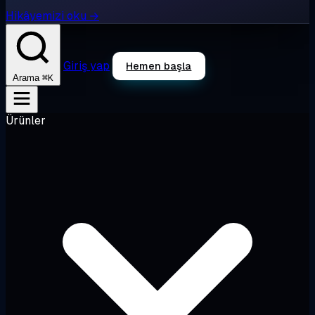
Hikâyemizi oku →
Giriş yap
Hemen başla
⌘K
Arama
Ürünler