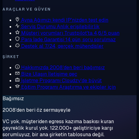
ARAÇLAR VE GÜVEN
Ayna
Ağımızı kendi IP'nizden test edin
Servis Durumu
Anlık erişilebilirlik
Müşteri yorumları
Trustpilot'ta 4,6/5 puan
Para İade Garantisi
14 gün, soru sorulmaz
Destek al
7/24, gerçek mühendisler
ŞIRKET
Hakkımızda
2008'den beri bağımsız
Bize Ulaşın
İletişime geç
İşletme Programı
Cloudzy'de büyüt
Eğitim Programı
Araştırma ve ekipler için
Bağımsız
2008'den beri öz sermayeyle
VC yok, müşteriden egress kazıma baskısı kuran
çeyreklik kurul yok. 122.000+ geliştiriciye karşı
sorumluyuz, bir ana şirketin tablosuna değil.