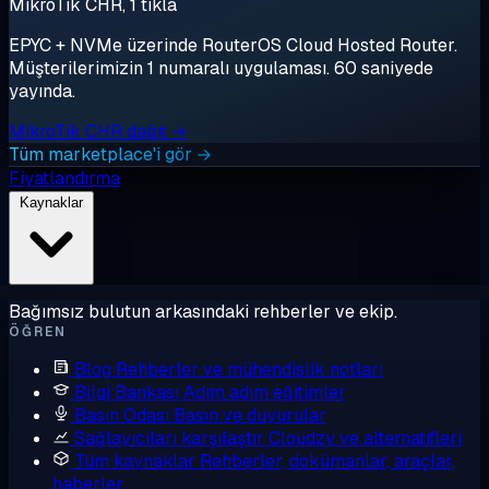
MikroTik CHR, 1 tıkla
EPYC + NVMe üzerinde RouterOS Cloud Hosted Router.
Müşterilerimizin 1 numaralı uygulaması. 60 saniyede
yayında.
MikroTik CHR dağıt →
Tüm marketplace'i gör →
Fiyatlandırma
Kaynaklar
Bağımsız bulutun arkasındaki rehberler ve ekip.
ÖĞREN
Blog
Rehberler ve mühendislik notları
Bilgi Bankası
Adım adım eğitimler
Basın Odası
Basın ve duyurular
Sağlayıcıları karşılaştır
Cloudzy ve alternatifleri
Tüm kaynaklar
Rehberler, dokümanlar, araçlar,
haberler