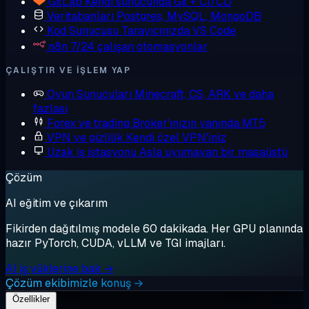
GitLab
Kendi sunucunda Git + CI/CD
Veritabanları
Postgres, MySQL, MongoDB
Kod Sunucusu
Tarayıcınızda VS Code
n8n
7/24 çalışan otomasyonlar
ÇALIŞTIR VE IŞLEM YAP
Oyun Sunucuları
Minecraft, CS, ARK ve daha
fazlası
Forex ve trading
Broker'ınızın yanında MT5
VPN ve gizlilik
Kendi özel VPN'iniz
Uzak iş istasyonu
Asla uyumayan bir masaüstü
Çözüm
AI eğitim ve çıkarım
Fikirden dağıtılmış modele 60 dakikada. Her GPU planında
hazır PyTorch, CUDA, vLLM ve TGI imajları.
AI iş yüklerine bak →
Çözüm ekibimizle konuş →
Özellikler