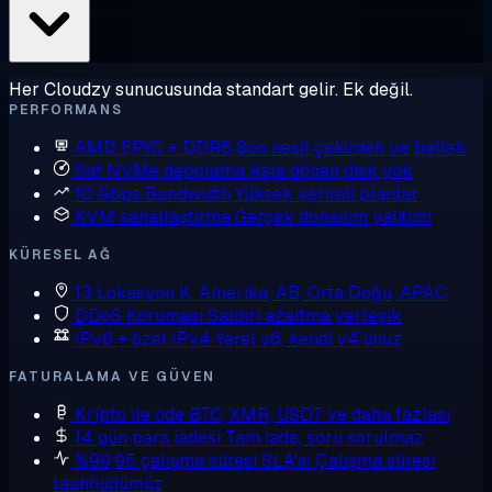
Her Cloudzy sunucusunda standart gelir. Ek değil.
PERFORMANS
AMD EPYC + DDR5
Son nesil çekirdek ve bellek
Saf NVMe depolama
Asla dönen disk yok
10 Gbps Bandwidth
Yüksek verimli planlar
KVM sanallaştırma
Gerçek donanım yalıtımı
KÜRESEL AĞ
13 Lokasyon
K. Amerika, AB, Orta Doğu, APAC
DDoS Koruması
Saldırı azaltma yerleşik
IPv6 + özel IPv4
Yerel v6, kendi v4'ünüz
FATURALAMA VE GÜVEN
Kripto ile öde
BTC, XMR, USDT ve daha fazlası
14 gün para iadesi
Tam iade, soru sorulmaz
%99,95 çalışma süresi SLA'sı
Çalışma süresi
taahhüdümüz