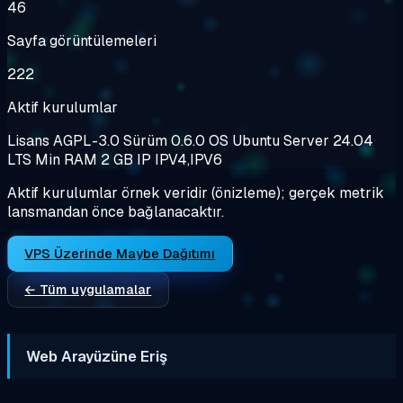
46
Sayfa görüntülemeleri
222
Aktif kurulumlar
Lisans
AGPL-3.0
Sürüm
0.6.0
OS
Ubuntu Server 24.04
LTS
Min RAM
2 GB
IP
IPV4,IPV6
Aktif kurulumlar örnek veridir (önizleme); gerçek metrik
lansmandan önce bağlanacaktır.
VPS Üzerinde Maybe Dağıtımı
← Tüm uygulamalar
Web Arayüzüne Eriş