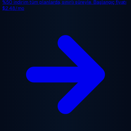
%50 indirim
tüm planlarda, sınırlı süreyle. Başlangıç fiyatı
$2.48/mo