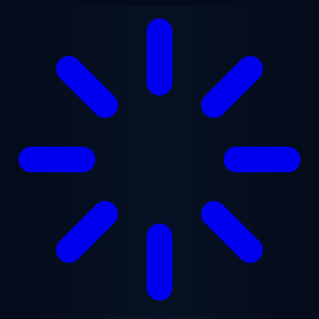
Ana içeriğe geç