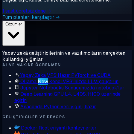
1 saat ücretsiz dene →
Tüm planları karşılaştır →
Çözümler
Yapay zekâ geliştiricilerinin ve yazılımcıların gerçekten
kullandığı yığınlar.
AI VE MAKINE ÖĞRENMESI
Yapay Zeka VPS
Hazır PyTorch ve CUDA
Ollama
New
Kendi VPS'inizde LLM çalıştırın
Jupyter Notebooks
Sunucunuzda notebook'lar
Deep Learning GPU
L4, L40S, H100 üzerinde
eğitin
Anaconda
Python veri yığını, hazır
GELIŞTIRICILER VE DEVOPS
Docker
Root erişimli konteynerler