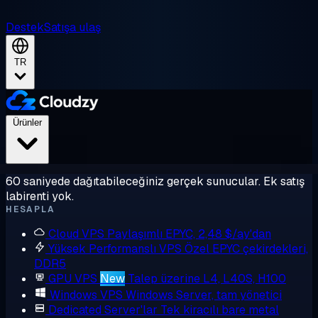
Destek
Satışa ulaş
TR
Ürünler
60 saniyede dağıtabileceğiniz gerçek sunucular. Ek satış
labirenti yok.
HESAPLA
Cloud VPS
Paylaşımlı EPYC, 2,48 $/ay'dan
Yüksek Performanslı VPS
Özel EPYC çekirdekleri,
DDR5
GPU VPS
New
Talep üzerine L4, L40S, H100
Windows VPS
Windows Server, tam yönetici
Dedicated Server'lar
Tek kiracılı bare metal