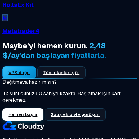
HollaEx Kit
M
Metatrader4
Maybe'yi hemen kurun.
2,48
$/ay'dan başlayan fiyatlarla.
VPS dağıt
Tüm planları gör
Dağıtmaya hazır mısın?
İlk sunucunuz 60 saniye uzakta. Başlamak için kart
gerekmez.
Hemen başla
Satış ekibiyle görüşün