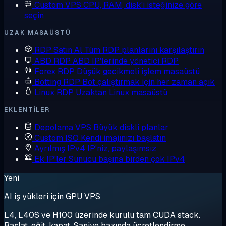
Custom VPS
CPU, RAM, disk'i isteğinize göre
seçin
UZAK MASAÜSTÜ
RDP Satın Al
Tüm RDP planlarını karşılaştırın
ABD RDP
ABD IP'lerinde yönetici RDP
Forex RDP
Düşük gecikmeli işlem masaüstü
Botting RDP
Bot çalıştırmak için her zaman açık
Linux RDP
Uzaktan Linux masaüstü
EKLENTILER
Depolama VPS
Büyük diskli planlar
Custom ISO
Kendi imajınızı başlatın
Ayrılmış IPv4
IP'niz, paylaşımsız
Ek IP'ler
Sunucu başına birden çok IPv4
Yeni
AI iş yükleri için GPU VPS
L4, L40S ve H100 üzerinde kurulu tam CUDA stack.
Başlat, eğit, kapat. Saniye bazında ücretlendirme.