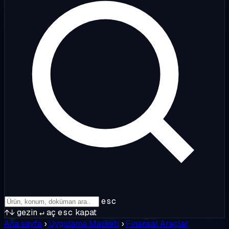
esc
↑↓
gezin
↵
aç
esc
kapat
Ana sayfa
›
Uygulama Marketi
›
Finansal Araçlar