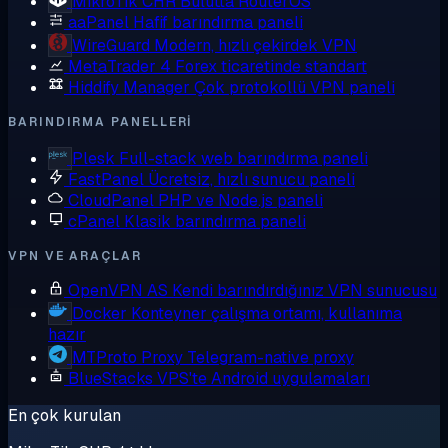
MikroTik CHR
Bulutta RouterOS
aaPanel
Hafif barındırma paneli
WireGuard
Modern, hızlı çekirdek VPN
MetaTrader 4
Forex ticaretinde standart
Hiddify Manager
Çok protokollü VPN paneli
BARINDIRMA PANELLERI
Plesk
Full-stack web barındırma paneli
FastPanel
Ücretsiz, hızlı sunucu paneli
CloudPanel
PHP ve Node.js paneli
cPanel
Klasik barındırma paneli
VPN VE ARAÇLAR
OpenVPN AS
Kendi barındırdığınız VPN sunucusu
Docker
Konteyner çalışma ortamı, kullanıma
hazır
MTProto Proxy
Telegram-native proxy
BlueStacks
VPS'te Android uygulamaları
En çok kurulan