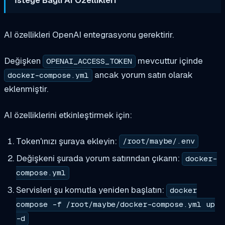
İsteğe Bağlı AI Özellikleri
AI özellikleri OpenAI entegrasyonu gerektirir.
Değişken
mevcuttur içinde
OPENAI_ACCESS_TOKEN
ancak yorum satırı olarak
docker-compose.yml
eklenmiştir.
AI özelliklerini etkinleştirmek için:
Token'ınızı şuraya ekleyin:
/root/maybe/.env
Değişkeni şurada yorum satırından çıkarın:
docker-
compose.yml
Servisleri şu komutla yeniden başlatın:
docker
compose -f /root/maybe/docker-compose.yml up
-d