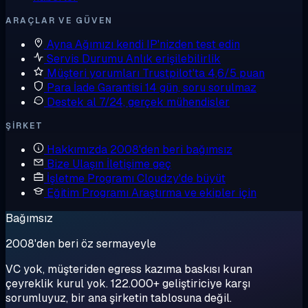
ARAÇLAR VE GÜVEN
Ayna
Ağımızı kendi IP'nizden test edin
Servis Durumu
Anlık erişilebilirlik
Müşteri yorumları
Trustpilot'ta 4,6/5 puan
Para İade Garantisi
14 gün, soru sorulmaz
Destek al
7/24, gerçek mühendisler
ŞIRKET
Hakkımızda
2008'den beri bağımsız
Bize Ulaşın
İletişime geç
İşletme Programı
Cloudzy'de büyüt
Eğitim Programı
Araştırma ve ekipler için
Bağımsız
2008'den beri öz sermayeyle
VC yok, müşteriden egress kazıma baskısı kuran
çeyreklik kurul yok. 122.000+ geliştiriciye karşı
sorumluyuz, bir ana şirketin tablosuna değil.