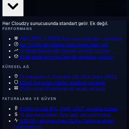
Her Cloudzy sunucusunda standart gelir. Ek değil.
PERFORMANS
AMD EPYC + DDR5
Son nesil çekirdek ve bellek
Saf NVMe depolama
Asla dönen disk yok
10 Gbps Bandwidth
Yüksek verimli planlar
KVM sanallaştırma
Gerçek donanım yalıtımı
KÜRESEL AĞ
13 Lokasyon
K. Amerika, AB, Orta Doğu, APAC
DDoS Koruması
Saldırı azaltma yerleşik
IPv6 + özel IPv4
Yerel v6, kendi v4'ünüz
FATURALAMA VE GÜVEN
Kripto ile öde
BTC, XMR, USDT ve daha fazlası
14 gün para iadesi
Tam iade, soru sorulmaz
%99,95 çalışma süresi SLA'sı
Çalışma süresi
taahhüdümüz