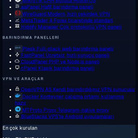
MikroTik CHR
Bulutta RouterOS
aaPanel
Hafif barındırma paneli
WireGuard
Modern, hızlı çekirdek VPN
MetaTrader 4
Forex ticaretinde standart
Hiddify Manager
Çok protokollü VPN paneli
BARINDIRMA PANELLERI
Plesk
Full-stack web barındırma paneli
FastPanel
Ücretsiz, hızlı sunucu paneli
CloudPanel
PHP ve Node.js paneli
cPanel
Klasik barındırma paneli
VPN VE ARAÇLAR
OpenVPN AS
Kendi barındırdığınız VPN sunucusu
Docker
Konteyner çalışma ortamı, kullanıma
hazır
MTProto Proxy
Telegram-native proxy
BlueStacks
VPS'te Android uygulamaları
En çok kurulan