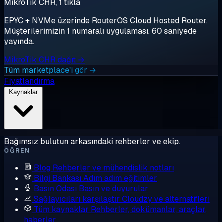
MikroTik CHR, 1 tıkla
EPYC + NVMe üzerinde RouterOS Cloud Hosted Router.
Müşterilerimizin 1 numaralı uygulaması. 60 saniyede
yayında.
MikroTik CHR dağıt →
Tüm marketplace'i gör →
Fiyatlandırma
Kaynaklar
Bağımsız bulutun arkasındaki rehberler ve ekip.
ÖĞREN
Blog
Rehberler ve mühendislik notları
Bilgi Bankası
Adım adım eğitimler
Basın Odası
Basın ve duyurular
Sağlayıcıları karşılaştır
Cloudzy ve alternatifleri
Tüm kaynaklar
Rehberler, dokümanlar, araçlar,
haberler