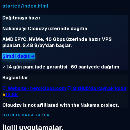
started/index.html
Dağıtmaya hazır
Nakama'yi Cloudzy üzerinde dağıtın
AMD EPYC, NVMe, 40 Gbps üzerinde hazır VPS
planları. 2,48 $/ay'dan başlar.
Şimdi dağıt →
14 gün para iade garantisi · 60 saniyede dağıtım
Bağlantılar
Website
· heroiclabs.com
GitHub'da kaynak kodu
12.8k
Cloudzy is not affiliated with the Nakama project.
OYUNDA DAHA FAZLA
İlgili uygulamalar.