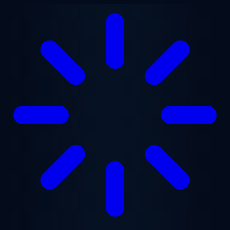
Ana içeriğe geç