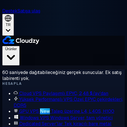
Destek
Satışa ulaş
TR
Ürünler
60 saniyede dağıtabileceğiniz gerçek sunucular. Ek satış
labirenti yok.
HESAPLA
Cloud VPS
Paylaşımlı EPYC, 2,48 $/ay'dan
Yüksek Performanslı VPS
Özel EPYC çekirdekleri,
DDR5
GPU VPS
New
Talep üzerine L4, L40S, H100
Windows VPS
Windows Server, tam yönetici
Dedicated Server'lar
Tek kiracılı bare metal