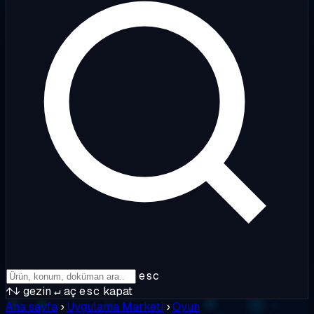
esc
↑↓
gezin
↵
aç
esc
kapat
Ana sayfa
›
Uygulama Marketi
›
Oyun