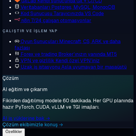
GitLab
Kendi sunucunda Git + CI/CD
Veritabanları
Postgres, MySQL, MongoDB
Kod Sunucusu
Tarayıcınızda VS Code
n8n
7/24 çalışan otomasyonlar
ÇALIŞTIR VE IŞLEM YAP
Oyun Sunucuları
Minecraft, CS, ARK ve daha
fazlası
Forex ve trading
Broker'ınızın yanında MT5
VPN ve gizlilik
Kendi özel VPN'iniz
Uzak iş istasyonu
Asla uyumayan bir masaüstü
Çözüm
AI eğitim ve çıkarım
Fikirden dağıtılmış modele 60 dakikada. Her GPU planında
hazır PyTorch, CUDA, vLLM ve TGI imajları.
AI iş yüklerine bak →
Çözüm ekibimizle konuş →
Özellikler