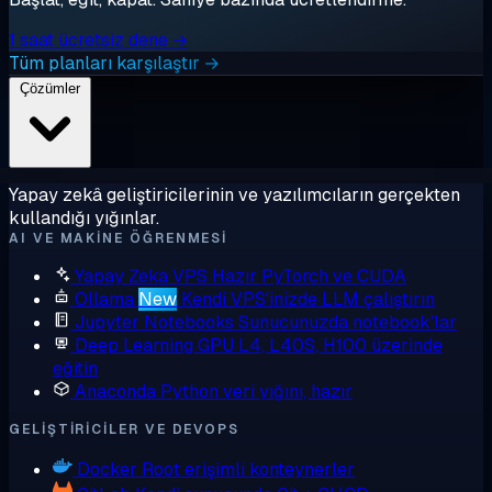
1 saat ücretsiz dene →
Tüm planları karşılaştır →
Çözümler
Yapay zekâ geliştiricilerinin ve yazılımcıların gerçekten
kullandığı yığınlar.
AI VE MAKINE ÖĞRENMESI
Yapay Zeka VPS
Hazır PyTorch ve CUDA
Ollama
New
Kendi VPS'inizde LLM çalıştırın
Jupyter Notebooks
Sunucunuzda notebook'lar
Deep Learning GPU
L4, L40S, H100 üzerinde
eğitin
Anaconda
Python veri yığını, hazır
GELIŞTIRICILER VE DEVOPS
Docker
Root erişimli konteynerler