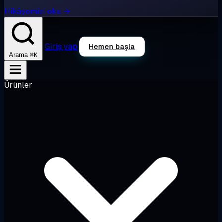
Hikâyemizi oku →
Giriş yap
Hemen başla
⌘K
Arama
Ürünler