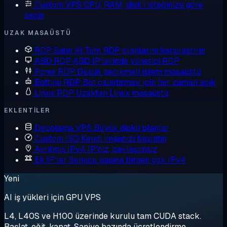
Custom VPS
CPU, RAM, disk'i isteğinize göre
seçin
UZAK MASAÜSTÜ
RDP Satın Al
Tüm RDP planlarını karşılaştırın
ABD RDP
ABD IP'lerinde yönetici RDP
Forex RDP
Düşük gecikmeli işlem masaüstü
Botting RDP
Bot çalıştırmak için her zaman açık
Linux RDP
Uzaktan Linux masaüstü
EKLENTILER
Depolama VPS
Büyük diskli planlar
Custom ISO
Kendi imajınızı başlatın
Ayrılmış IPv4
IP'niz, paylaşımsız
Ek IP'ler
Sunucu başına birden çok IPv4
Yeni
AI iş yükleri için GPU VPS
L4, L40S ve H100 üzerinde kurulu tam CUDA stack.
Başlat, eğit, kapat. Saniye bazında ücretlendirme.