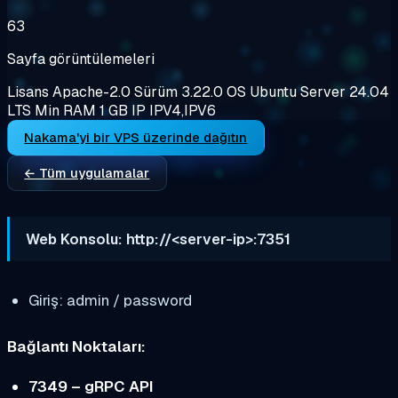
63
Sayfa görüntülemeleri
Lisans
Apache-2.0
Sürüm
3.22.0
OS
Ubuntu Server 24.04
LTS
Min RAM
1 GB
IP
IPV4,IPV6
Nakama'yi bir VPS üzerinde dağıtın
← Tüm uygulamalar
Web Konsolu: http://<server-ip>:7351
Giriş: admin / password
Bağlantı Noktaları:
7349 – gRPC API