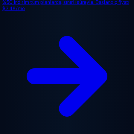
%50 indirim
tüm planlarda, sınırlı süreyle. Başlangıç fiyatı
$2.48/mo