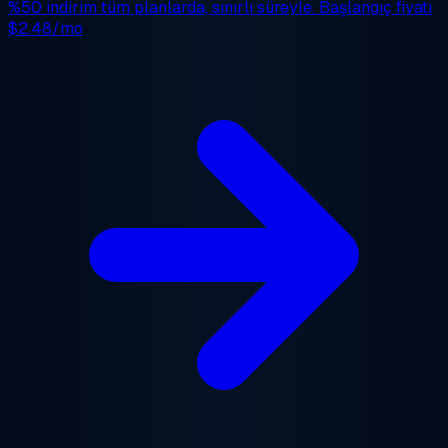
%50 indirim
tüm planlarda, sınırlı süreyle. Başlangıç fiyatı
$2.48/mo