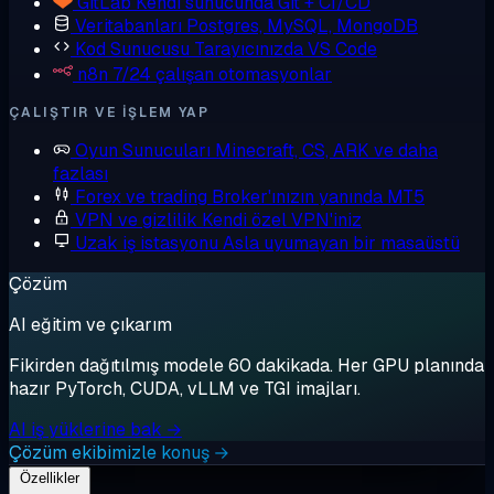
GitLab
Kendi sunucunda Git + CI/CD
Veritabanları
Postgres, MySQL, MongoDB
Kod Sunucusu
Tarayıcınızda VS Code
n8n
7/24 çalışan otomasyonlar
ÇALIŞTIR VE IŞLEM YAP
Oyun Sunucuları
Minecraft, CS, ARK ve daha
fazlası
Forex ve trading
Broker'ınızın yanında MT5
VPN ve gizlilik
Kendi özel VPN'iniz
Uzak iş istasyonu
Asla uyumayan bir masaüstü
Çözüm
AI eğitim ve çıkarım
Fikirden dağıtılmış modele 60 dakikada. Her GPU planında
hazır PyTorch, CUDA, vLLM ve TGI imajları.
AI iş yüklerine bak →
Çözüm ekibimizle konuş →
Özellikler