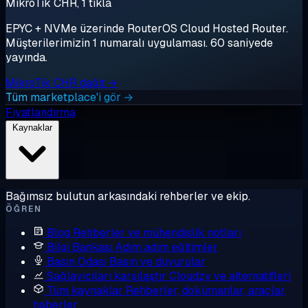
MikroTik CHR, 1 tıkla
EPYC + NVMe üzerinde RouterOS Cloud Hosted Router.
Müşterilerimizin 1 numaralı uygulaması. 60 saniyede
yayında.
MikroTik CHR dağıt →
Tüm marketplace'i gör →
Fiyatlandırma
Kaynaklar
Bağımsız bulutun arkasındaki rehberler ve ekip.
ÖĞREN
Blog
Rehberler ve mühendislik notları
Bilgi Bankası
Adım adım eğitimler
Basın Odası
Basın ve duyurular
Sağlayıcıları karşılaştır
Cloudzy ve alternatifleri
Tüm kaynaklar
Rehberler, dokümanlar, araçlar,
haberler