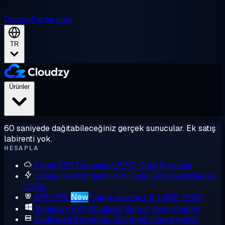
Destek
Satışa ulaş
TR
Ürünler
60 saniyede dağıtabileceğiniz gerçek sunucular. Ek satış
labirenti yok.
HESAPLA
Cloud VPS
Paylaşımlı EPYC, 2,48 $/ay'dan
Yüksek Performanslı VPS
Özel EPYC çekirdekleri,
DDR5
GPU VPS
New
Talep üzerine L4, L40S, H100
Windows VPS
Windows Server, tam yönetici
Dedicated Server'lar
Tek kiracılı bare metal