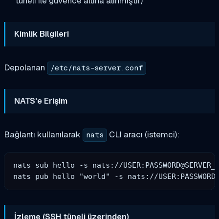
tüneli ile güvence altına alınmıştır)
Kimlik Bilgileri
Depolanan
/etc/nats-server.conf
NATS'e Erişim
Bağlantı kullanılarak
CLI aracı (istemci):
nats
nats sub hello -s nats://USER:PASSWORD@SERVER_I
İzleme (SSH tüneli üzerinden)