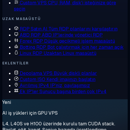
Custom VPS
CPU, RAM, disk'i isteğinize göre
seçin
UZAK MASAÜSTÜ
RDP Satın Al
Tüm RDP planlarını karşılaştırın
ABD RDP
ABD IP'lerinde yönetici RDP
Forex RDP
Düşük gecikmeli işlem masaüstü
Botting RDP
Bot çalıştırmak için her zaman açık
Linux RDP
Uzaktan Linux masaüstü
EKLENTILER
Depolama VPS
Büyük diskli planlar
Custom ISO
Kendi imajınızı başlatın
Ayrılmış IPv4
IP'niz, paylaşımsız
Ek IP'ler
Sunucu başına birden çok IPv4
Yeni
AI iş yükleri için GPU VPS
L4, L40S ve H100 üzerinde kurulu tam CUDA stack.
Başlat, eğit, kapat. Saniye bazında ücretlendirme.