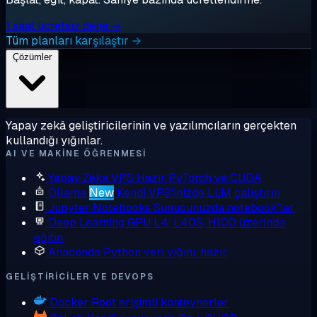
1 saat ücretsiz dene →
Tüm planları karşılaştır →
Çözümler
Yapay zekâ geliştiricilerinin ve yazılımcıların gerçekten
kullandığı yığınlar.
AI VE MAKINE ÖĞRENMESI
Yapay Zeka VPS
Hazır PyTorch ve CUDA
Ollama
New
Kendi VPS'inizde LLM çalıştırın
Jupyter Notebooks
Sunucunuzda notebook'lar
Deep Learning GPU
L4, L40S, H100 üzerinde
eğitin
Anaconda
Python veri yığını, hazır
GELIŞTIRICILER VE DEVOPS
Docker
Root erişimli konteynerler