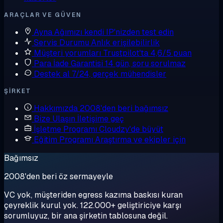
ARAÇLAR VE GÜVEN
Ayna
Ağımızı kendi IP'nizden test edin
Servis Durumu
Anlık erişilebilirlik
Müşteri yorumları
Trustpilot'ta 4,6/5 puan
Para İade Garantisi
14 gün, soru sorulmaz
Destek al
7/24, gerçek mühendisler
ŞIRKET
Hakkımızda
2008'den beri bağımsız
Bize Ulaşın
İletişime geç
İşletme Programı
Cloudzy'de büyüt
Eğitim Programı
Araştırma ve ekipler için
Bağımsız
2008'den beri öz sermayeyle
VC yok, müşteriden egress kazıma baskısı kuran
çeyreklik kurul yok. 122.000+ geliştiriciye karşı
sorumluyuz, bir ana şirketin tablosuna değil.