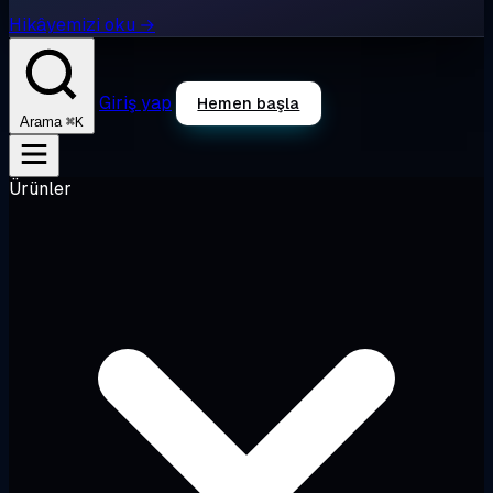
Hikâyemizi oku →
Giriş yap
Hemen başla
⌘K
Arama
Ürünler