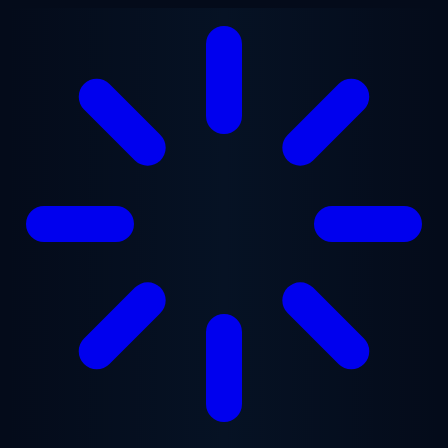
Ana içeriğe geç