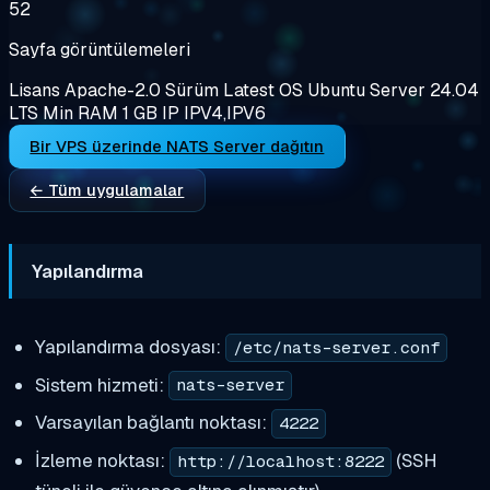
52
Sayfa görüntülemeleri
Lisans
Apache-2.0
Sürüm
Latest
OS
Ubuntu Server 24.04
LTS
Min RAM
1 GB
IP
IPV4,IPV6
Bir VPS üzerinde NATS Server dağıtın
← Tüm uygulamalar
Yapılandırma
Yapılandırma dosyası:
/etc/nats-server.conf
Sistem hizmeti:
nats-server
Varsayılan bağlantı noktası:
4222
İzleme noktası:
(SSH
http://localhost:8222