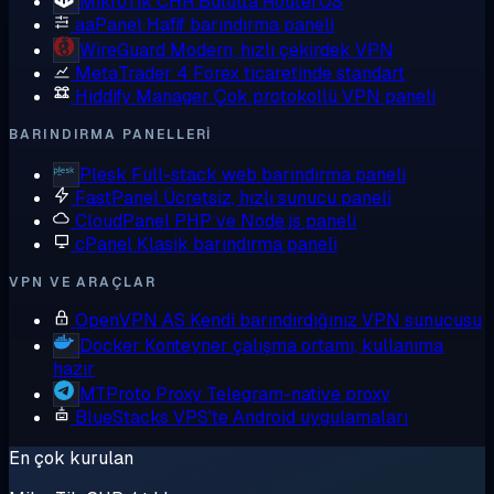
MikroTik CHR
Bulutta RouterOS
aaPanel
Hafif barındırma paneli
WireGuard
Modern, hızlı çekirdek VPN
MetaTrader 4
Forex ticaretinde standart
Hiddify Manager
Çok protokollü VPN paneli
BARINDIRMA PANELLERI
Plesk
Full-stack web barındırma paneli
FastPanel
Ücretsiz, hızlı sunucu paneli
CloudPanel
PHP ve Node.js paneli
cPanel
Klasik barındırma paneli
VPN VE ARAÇLAR
OpenVPN AS
Kendi barındırdığınız VPN sunucusu
Docker
Konteyner çalışma ortamı, kullanıma
hazır
MTProto Proxy
Telegram-native proxy
BlueStacks
VPS'te Android uygulamaları
En çok kurulan