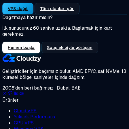
VPS dağıt
Tüm planları gör
Dağıtmaya hazır mısın?
İlk sunucunuz 60 saniye uzakta. Başlamak için kart
gerekmez.
Hemen başla
Satış ekibiyle görüşün
Geliştiriciler için bağımsız bulut.
AMD EPYC, saf NVMe, 13
küresel bölge, saniyeler içinde dağıtım.
2008'den beri bağımsız · Dubai, BAE
Ürünler
Cloud VPS
Yüksek Performans
GPU VPS
Windows VPS