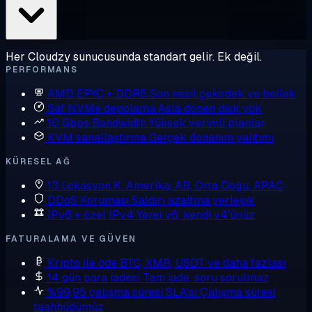
Her Cloudzy sunucusunda standart gelir. Ek değil.
PERFORMANS
AMD EPYC + DDR5
Son nesil çekirdek ve bellek
Saf NVMe depolama
Asla dönen disk yok
10 Gbps Bandwidth
Yüksek verimli planlar
KVM sanallaştırma
Gerçek donanım yalıtımı
KÜRESEL AĞ
13 Lokasyon
K. Amerika, AB, Orta Doğu, APAC
DDoS Koruması
Saldırı azaltma yerleşik
IPv6 + özel IPv4
Yerel v6, kendi v4'ünüz
FATURALAMA VE GÜVEN
Kripto ile öde
BTC, XMR, USDT ve daha fazlası
14 gün para iadesi
Tam iade, soru sorulmaz
%99,95 çalışma süresi SLA'sı
Çalışma süresi
taahhüdümüz