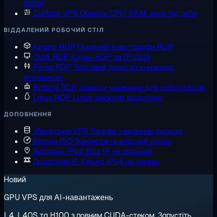
metal
Custom VPS
Оберіть CPU, RAM, диск під себе
ВІДДАЛЕНИЙ РОБОЧИЙ СТІЛ
Купити RDP
Порівняйте всі тарифи RDP
США RDP
Адмін-RDP на IP США
Forex RDP
Торговий десктоп з низькою
затримкою
Botting RDP
Завжди увімкнено для роботи ботів
Linux RDP
Linux-десктоп, віддалено
ДОПОВНЕННЯ
Зберігання VPS
Тарифи з великим диском
Власне ISO
Завантажте власний образ
Виділена IPv4
Ваш IP, не спільний
Додаткові IP
Кілька IPv4 на сервер
Новий
GPU VPS для AI-навантажень
L4, L40S та H100 з повним CUDA-стеком. Запустіть,