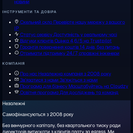
новини
ІНСТРУМЕНТИ ТА ДОВІРА
Скельний скло
Перевірте нашу мережу з вашого
IP
Статус сервісу
Доступність у реальному часі
Відгуки клієнтів
Оцінка 4,6/5 на Trustpilot
Гарантія повернення коштів
14 днів, без питань
Отримати підтримку
24/7, справжні інженери
КОМПАНІЯ
Про нас
Незалежна компанія з 2008 року
Зв'язатися з нами
Зв'яжіться з нами
Програма для бізнесу
Масштабуйтесь на Cloudzy
Освітня програма
Для досліджень та команд
Незалежні
Самофінансуються з 2008 року
Без венчурного капіталу, без квартального тиску ради
директорів витискати з клієнтів плату за egress. Ми