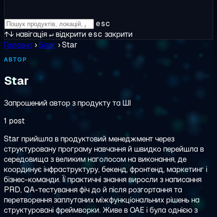
esc
↑↓
навігація
↵
відкрити
esc
закрити
Головна
›
Блог
›
Star
АВТОР
Star
Запрошений автор з продукту та ШІ
1 post
Star прийшла в продуктовий менеджмент через
структуровану програму навчання й швидко перейшла в
середовища з великим наголосом на виконання, де
координує інфраструктуру, бекенд, фронтенд, маркетинг і
бізнес-команди. Її практичні знання виросли з написання
PRD, QA-тестування фіч до й після розгортання та
перетворення заплутаних міжфункціональних рішень на
структуровані фреймворки. Живе в ОАЕ і була однією з