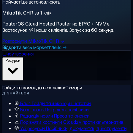
Найчастіше встановлюють
MikroTik CHR за 1 клік
RouterOS Cloud Hosted Router на EPYC + NVMe.
Застосунок №1 наших клієнтів. Запуск за 60 секунд.
Розгорнути MikroTik CHR →
Відкрити весь маркетплейс →
Ціноутворення
Ресурси
Гайди та команда незалежної хмари.
ДІЗНАЙТЕСЯ
Блог
Гайди та інженерні нотатки
База знань
Покрокові посібники
Редакція новин
Преса та анонси
Порівняти хостинги
Cloudzy проти альтернатив
Усі ресурси
Посібники, документація, інструменти,