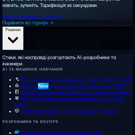
навчіть, зупиніть. Тарифікація за секундами.
Безкоштовно на 1 годину →
Порівняти всі тарифи →
Рішення
Стеки, які насправді розгортають AI-розробники та
інженери.
AI ТА МАШИННЕ НАВЧАННЯ
ВПС для штучного інтелекту
Готові PyTorch і CUDA
Ollama
New
Запускайте LLM на власному VPS
Jupyter Notebooks
Notebook на вашому сервері
GPU для Deep Learning
Навчайте на L4, L40S,
H100
Anaconda
Python-стек для даних, готовий
РОЗРОБНИКИ ТА DEVOPS
Docker
Контейнери з root-доступом