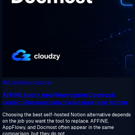
Веб та бізнес-додатки
AFFiNE проти AppFlowy проти Docmost:
самостійно розгорнуті альтернативи Notion
Choosing the best self-hosted Notion alternative depends
on the job you want the tool to replace. AFFiNE,
AppFlowy, and Docmost often appear in the same
comparison, but they do not