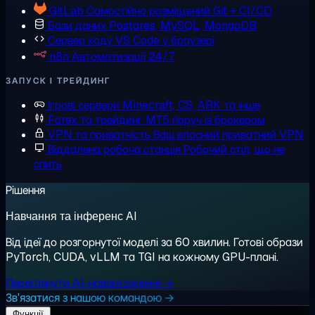
GitLab
Самостійно розміщений Git + CI/CD
Бази даних
Postgres, MySQL, MongoDB
Сервер коду
VS Code у браузері
n8n
Автоматизації 24/7
ЗАПУСК І ТРЕЙДИНГ
Ігрові сервери
Minecraft, CS, ARK та інше
Forex та трейдинг
MT5 поруч із брокером
VPN та приватність
Ваш власний приватний VPN
Віддалена робоча станція
Робочий стіл, що не
спить
Рішення
Навчання та інференс AI
Від ідеї до розгорнутої моделі за 60 хвилин. Готові образи
PyTorch, CUDA, vLLM та TGI на кожному GPU-плані.
Переглянути AI-навантаження →
Зв'язатися з нашою командою →
Функції