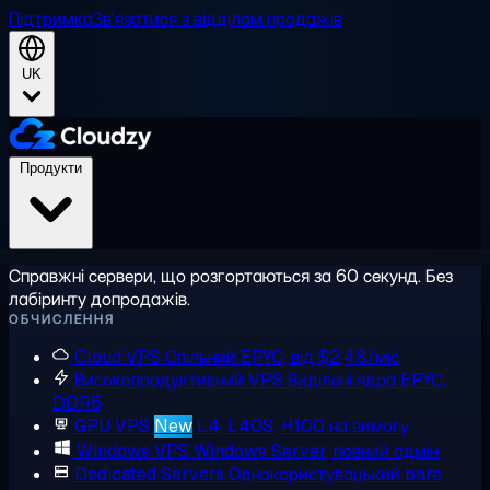
Підтримка
Зв'язатися з відділом продажів
UK
Продукти
Справжні сервери, що розгортаються за 60 секунд. Без
лабіринту допродажів.
ОБЧИСЛЕННЯ
Cloud VPS
Спільний EPYC, від $2,48/міс
Високопродуктивний VPS
Виділені ядра EPYC,
DDR5
GPU VPS
New
L4, L40S, H100 на вимогу
Windows VPS
Windows Server, повний адмін
Dedicated Servers
Однокористувацький bare