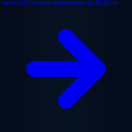
Знижка 50%
усі плани, обмежений час. Від
$2.48/mo