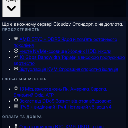
Що є в кожному сервері Cloudzy. Стандарт, а не доплата.
ПРОДУКТИВНІСТЬ
AMD EPYC + DDR5
Ядра й пам'ять останнього
покоління
Чисте NVMe-сховище
Жодних HDD, ніколи
10 Gbps Bandwidth
Тарифи з високою пропускною
здатністю
Віртуалізація KVM
Справжня апаратна ізоляція
ГЛОБАЛЬНА МЕРЕЖА
13 Місцезнаходжень
Пн. Америка, Європа,
Близький Схід, АТР
Захист від DDoS
Захист від атак вбудовано
IPv6 + виділений IPv4
Нативний v6, ваш v4
ОПЛАТА ТА ДОВІРА
Оплата криптою
BTC, XMR, USDT та інші