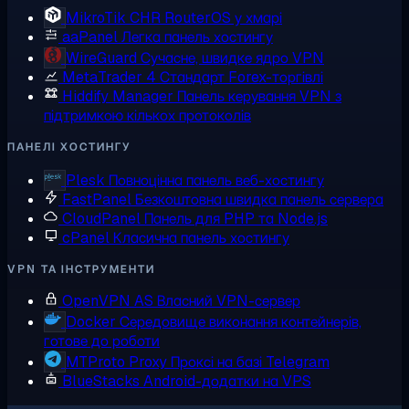
MikroTik CHR
RouterOS у хмарі
aaPanel
Легка панель хостингу
WireGuard
Сучасне, швидке ядро VPN
MetaTrader 4
Стандарт Forex-торгівлі
Hiddify Manager
Панель керування VPN з
підтримкою кількох протоколів
ПАНЕЛІ ХОСТИНГУ
Plesk
Повноцінна панель веб-хостингу
FastPanel
Безкоштовна швидка панель сервера
CloudPanel
Панель для PHP та Node.js
cPanel
Класична панель хостингу
VPN ТА ІНСТРУМЕНТИ
OpenVPN AS
Власний VPN-сервер
Docker
Середовище виконання контейнерів,
готове до роботи
MTProto Proxy
Проксі на базі Telegram
BlueStacks
Android-додатки на VPS