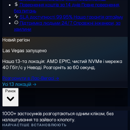
Повернення коштів за 14 днів
Повне повернення,
без питань
SLA доступності 99,95%
Наша гарантія аптайму
Підтримка людьми 24/7
Справжні інженери, за
хвилини
Новий регіон
Las Vegas запущено
Наша 13-та локація: AMD EPYC, чистий NVMe і мережа
40 Гбіт/с у Неваді. Розгорніть за 60 секунд.
Розгорнути в Лас-Вегасі →
Усі 13 локацій →
Ринок
1000+ застосунків розгортаються одним кліком, без
налаштування та зайвого клопоту.
НАЙЧАСТІШЕ ВСТАНОВЛЮЮТЬ