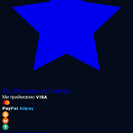
4.6
·
764
reviews on
Trustpilot
Ми приймаємо
VISA
Pay
Pal
Alipay