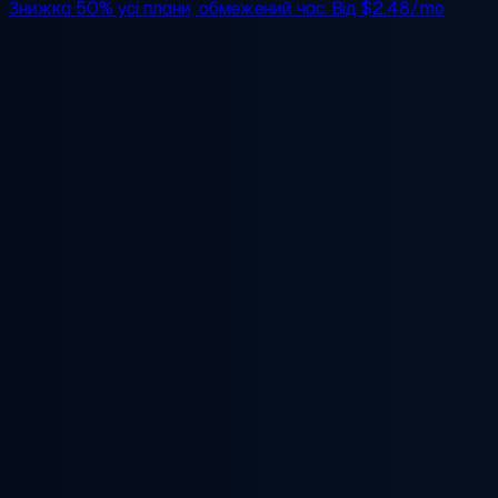
Знижка 50%
усі плани, обмежений час. Від
$2.48/mo