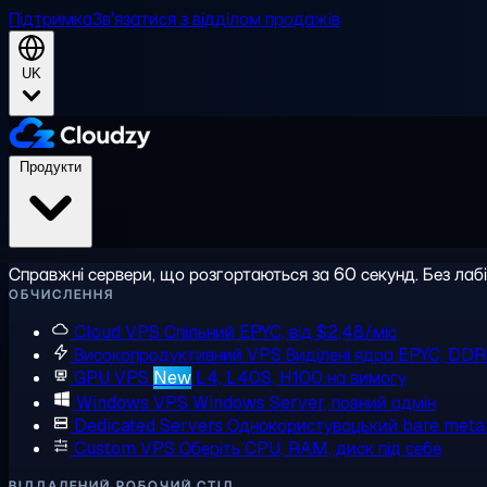
Підтримка
Зв'язатися з відділом продажів
UK
Продукти
Справжні сервери, що розгортаються за 60 секунд. Без лаб
ОБЧИСЛЕННЯ
Cloud VPS
Спільний EPYC, від $2,48/міс
Високопродуктивний VPS
Виділені ядра EPYC, DD
GPU VPS
New
L4, L40S, H100 на вимогу
Windows VPS
Windows Server, повний адмін
Dedicated Servers
Однокористувацький bare meta
Custom VPS
Оберіть CPU, RAM, диск під себе
ВІДДАЛЕНИЙ РОБОЧИЙ СТІЛ