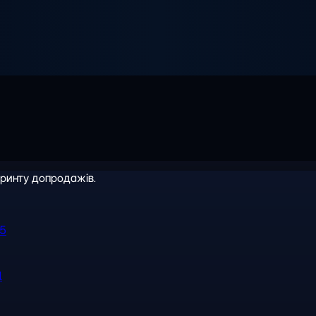
іринту допродажів.
R5
l