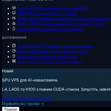
Купити RDP
Порівняйте всі тарифи RDP
США RDP
Адмін-RDP на IP США
Forex RDP
Торговий десктоп з низькою затримкою
Botting RDP
Завжди увімкнено для роботи ботів
Linux RDP
Linux-десктоп, віддалено
ДОПОВНЕННЯ
Зберігання VPS
Тарифи з великим диском
Власне ISO
Завантажте власний образ
Виділена IPv4
Ваш IP, не спільний
Додаткові IP
Кілька IPv4 на сервер
Новий
GPU VPS для AI-навантажень
L4, L40S та H100 з повним CUDA-стеком. Запустіть, навчіть,
Безкоштовно на 1 годину →
Порівняти всі тарифи →
Рішення