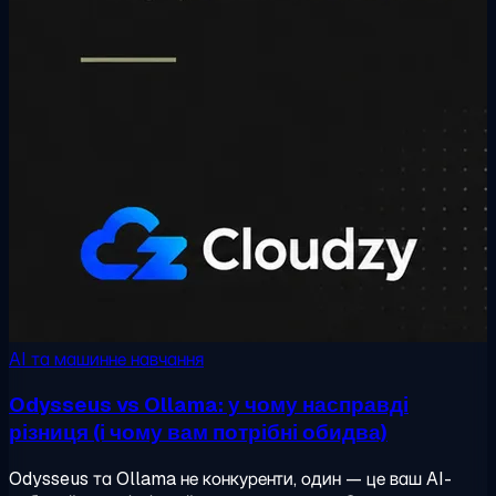
AI та машинне навчання
Odysseus vs Ollama: у чому насправді
різниця (і чому вам потрібні обидва)
Odysseus та Ollama не конкуренти, один — це ваш AI-