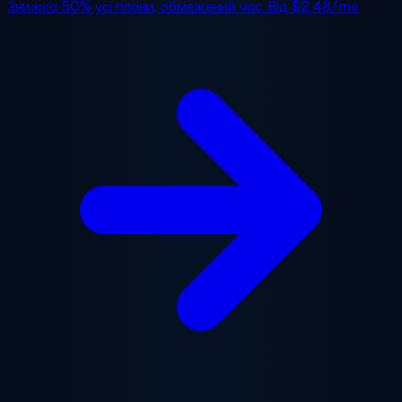
Знижка 50%
усі плани, обмежений час. Від
$2.48/mo