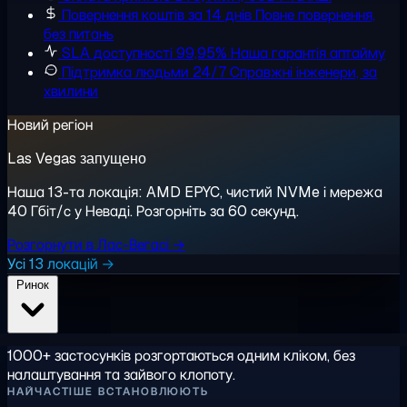
Повернення коштів за 14 днів
Повне повернення,
без питань
SLA доступності 99,95%
Наша гарантія аптайму
Підтримка людьми 24/7
Справжні інженери, за
хвилини
Новий регіон
Las Vegas запущено
Наша 13-та локація: AMD EPYC, чистий NVMe і мережа
40 Гбіт/с у Неваді. Розгорніть за 60 секунд.
Розгорнути в Лас-Вегасі →
Усі 13 локацій →
Ринок
1000+ застосунків розгортаються одним кліком, без
налаштування та зайвого клопоту.
НАЙЧАСТІШЕ ВСТАНОВЛЮЮТЬ