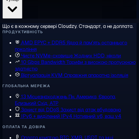
Що є в кожному сервері Cloudzy. Стандарт, а не доплата.
ПРОДУКТИВНІСТЬ
AMD EPYC + DDR5
Ядра й пам'ять останнього
покоління
Чисте NVMe-сховище
Жодних HDD, ніколи
10 Gbps Bandwidth
Тарифи з високою пропускною
здатністю
Віртуалізація KVM
Справжня апаратна ізоляція
ГЛОБАЛЬНА МЕРЕЖА
13 Місцезнаходжень
Пн. Америка, Європа,
Близький Схід, АТР
Захист від DDoS
Захист від атак вбудовано
IPv6 + виділений IPv4
Нативний v6, ваш v4
ОПЛАТА ТА ДОВІРА
Оплата криптою
BTC, XMR, USDT та інші