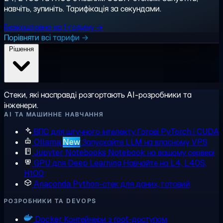
навчіть, зупиніть. Тарифікація за секундами.
Безкоштовно на 1 годину →
Порівняти всі тарифи →
Рішення
Стеки, які насправді розгортають AI-розробники та
інженери.
AI ТА МАШИННЕ НАВЧАННЯ
ВПС для штучного інтелекту
Готові PyTorch і CUDA
Ollama
New
Запускайте LLM на власному VPS
Jupyter Notebooks
Notebook на вашому сервері
GPU для Deep Learning
Навчайте на L4, L40S,
H100
Anaconda
Python-стек для даних, готовий
РОЗРОБНИКИ ТА DEVOPS
Docker
Контейнери з root-доступом