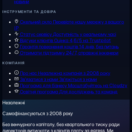
новини
ІНСТРУМЕНТИ ТА ДОВІРА
Скельний скло
Перевірте нашу мережу з вашого
IP
Статус сервісу
Доступність у реальному часі
Відгуки клієнтів
Оцінка 4,6/5 на Trustpilot
Гарантія повернення коштів
14 днів, без питань
Отримати підтримку
24/7, справжні інженери
КОМПАНІЯ
Про нас
Незалежна компанія з 2008 року
Зв'язатися з нами
Зв'яжіться з нами
Програма для бізнесу
Масштабуйтесь на Cloudzy
Освітня програма
Для досліджень та команд
Незалежні
Самофінансуються з 2008 року
Без венчурного капіталу, без квартального тиску ради
директорів витискати з клієнтів плату за egress. Ми