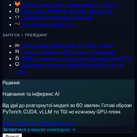
GitLab
Самостійно розміщений Git + CI/CD
Бази даних
Postgres, MySQL, MongoDB
Сервер коду
VS Code у браузері
n8n
Автоматизації 24/7
ЗАПУСК І ТРЕЙДИНГ
Ігрові сервери
Minecraft, CS, ARK та інше
Forex та трейдинг
MT5 поруч із брокером
VPN та приватність
Ваш власний приватний VPN
Віддалена робоча станція
Робочий стіл, що не
спить
Рішення
Навчання та інференс AI
Від ідеї до розгорнутої моделі за 60 хвилин. Готові образи
PyTorch, CUDA, vLLM та TGI на кожному GPU-плані.
Переглянути AI-навантаження →
Зв'язатися з нашою командою →
Функції