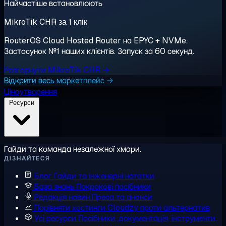
Найчастіше встановлюють
MikroTik CHR за 1 клік
RouterOS Cloud Hosted Router на EPYC + NVMe.
Застосунок №1 наших клієнтів. Запуск за 60 секунд.
Розгорнути MikroTik CHR →
Відкрити весь маркетплейс →
Ціноутворення
Ресурси
Гайди та команда незалежної хмари.
ДІЗНАЙТЕСЯ
Блог
Гайди та інженерні нотатки
База знань
Покрокові посібники
Редакція новин
Преса та анонси
Порівняти хостинги
Cloudzy проти альтернатив
Усі ресурси
Посібники, документація, інструменти,