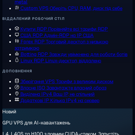
metal
Custom VPS
Оберіть CPU, RAM, диск під себе
ВІДДАЛЕНИЙ РОБОЧИЙ СТІЛ
Купити RDP
Порівняйте всі тарифи RDP
США RDP
Адмін-RDP на IP США
Forex RDP
Торговий десктоп з низькою
затримкою
Botting RDP
Завжди увімкнено для роботи ботів
Linux RDP
Linux-десктоп, віддалено
ДОПОВНЕННЯ
Зберігання VPS
Тарифи з великим диском
Власне ISO
Завантажте власний образ
Виділена IPv4
Ваш IP, не спільний
Додаткові IP
Кілька IPv4 на сервер
Новий
GPU VPS для AI-навантажень
L4, L40S та H100 з повним CUDA-стеком. Запустіть,