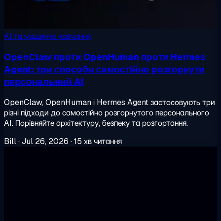
AI та машинне навчання
OpenClaw проти OpenHuman проти Hermes
Agent: три способи самостійно розгорнути
персональний AI
OpenClaw, OpenHuman і Hermes Agent застосовують три
різні підходи до самостійно розгорнутого персонального
AI. Порівняйте архітектуру, безпеку та розгортання.
Bill
·
Jul 26, 2026
·
15 хв читання