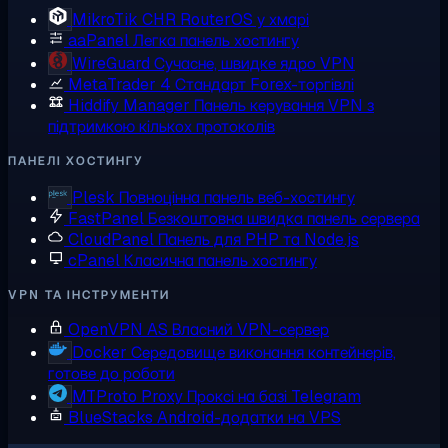
MikroTik CHR
RouterOS у хмарі
aaPanel
Легка панель хостингу
WireGuard
Сучасне, швидке ядро VPN
MetaTrader 4
Стандарт Forex-торгівлі
Hiddify Manager
Панель керування VPN з
підтримкою кількох протоколів
ПАНЕЛІ ХОСТИНГУ
Plesk
Повноцінна панель веб-хостингу
FastPanel
Безкоштовна швидка панель сервера
CloudPanel
Панель для PHP та Node.js
cPanel
Класична панель хостингу
VPN ТА ІНСТРУМЕНТИ
OpenVPN AS
Власний VPN-сервер
Docker
Середовище виконання контейнерів,
готове до роботи
MTProto Proxy
Проксі на базі Telegram
BlueStacks
Android-додатки на VPS