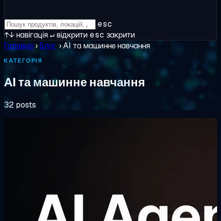
esc
↑↓
навігація
↵
відкрити
esc
закрити
Головна
›
Блог
›
AI та машинне навчання
КАТЕГОРІЯ
AI та машинне навчання
32 posts