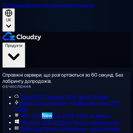
Підтримка
Зв'язатися з відділом продажів
UK
Продукти
Справжні сервери, що розгортаються за 60 секунд. Без
лабіринту допродажів.
ОБЧИСЛЕННЯ
Cloud VPS
Спільний EPYC, від $2,48/міс
Високопродуктивний VPS
Виділені ядра EPYC,
DDR5
GPU VPS
New
L4, L40S, H100 на вимогу
Windows VPS
Windows Server, повний адмін
Dedicated Servers
Однокористувацький bare