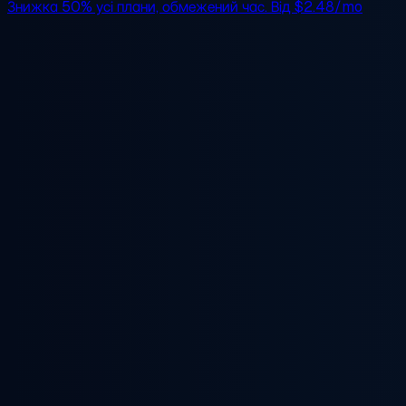
Знижка 50%
усі плани, обмежений час. Від
$2.48/mo