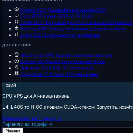
Купити RDP
Порівняйте всі тарифи RDP
США RDP
Адмін-RDP на IP США
Forex RDP
Торговий десктоп з низькою затримкою
Botting RDP
Завжди увімкнено для роботи ботів
Linux RDP
Linux-десктоп, віддалено
ДОПОВНЕННЯ
Зберігання VPS
Тарифи з великим диском
Власне ISO
Завантажте власний образ
Виділена IPv4
Ваш IP, не спільний
Додаткові IP
Кілька IPv4 на сервер
Новий
GPU VPS для AI-навантажень
L4, L40S та H100 з повним CUDA-стеком. Запустіть, навчіть,
Безкоштовно на 1 годину →
Порівняти всі тарифи →
Рішення