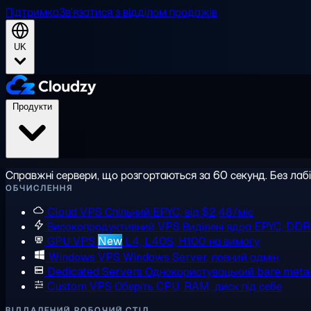
Підтримка
Зв'язатися з відділом продажів
UK
Продукти
Справжні сервери, що розгортаються за 60 секунд. Без лаб
ОБЧИСЛЕННЯ
Cloud VPS
Спільний EPYC, від $2,48/міс
Високопродуктивний VPS
Виділені ядра EPYC, DD
GPU VPS
New
L4, L40S, H100 на вимогу
Windows VPS
Windows Server, повний адмін
Dedicated Servers
Однокористувацький bare meta
Custom VPS
Оберіть CPU, RAM, диск під себе
ВІДДАЛЕНИЙ РОБОЧИЙ СТІЛ