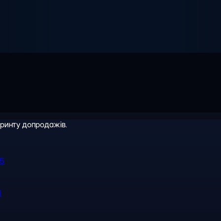
іринту допродажів.
R5
l