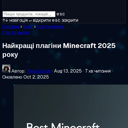
esc
↑↓
навігація
↵
відкрити
esc
закрити
Головна
›
Блог
›
Ігри та медіа
Ігри та медіа
Найкращі плагіни Minecraft 2025
року
Автор:
Rexa Cyrus
·
Aug 13, 2025
·
7 хв читання
·
Оновлено Oct 2, 2025