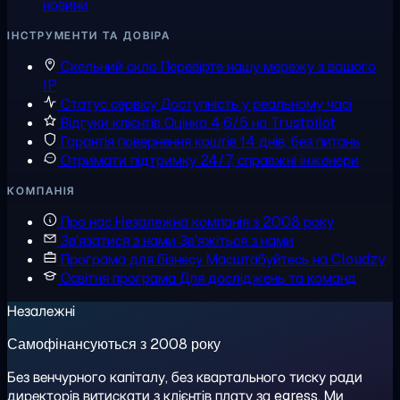
новини
ІНСТРУМЕНТИ ТА ДОВІРА
Скельний скло
Перевірте нашу мережу з вашого
IP
Статус сервісу
Доступність у реальному часі
Відгуки клієнтів
Оцінка 4,6/5 на Trustpilot
Гарантія повернення коштів
14 днів, без питань
Отримати підтримку
24/7, справжні інженери
КОМПАНІЯ
Про нас
Незалежна компанія з 2008 року
Зв'язатися з нами
Зв'яжіться з нами
Програма для бізнесу
Масштабуйтесь на Cloudzy
Освітня програма
Для досліджень та команд
Незалежні
Самофінансуються з 2008 року
Без венчурного капіталу, без квартального тиску ради
директорів витискати з клієнтів плату за egress. Ми