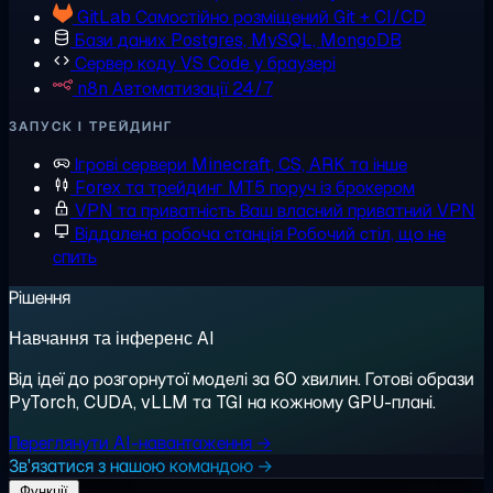
GitLab
Самостійно розміщений Git + CI/CD
Бази даних
Postgres, MySQL, MongoDB
Сервер коду
VS Code у браузері
n8n
Автоматизації 24/7
ЗАПУСК І ТРЕЙДИНГ
Ігрові сервери
Minecraft, CS, ARK та інше
Forex та трейдинг
MT5 поруч із брокером
VPN та приватність
Ваш власний приватний VPN
Віддалена робоча станція
Робочий стіл, що не
спить
Рішення
Навчання та інференс AI
Від ідеї до розгорнутої моделі за 60 хвилин. Готові образи
PyTorch, CUDA, vLLM та TGI на кожному GPU-плані.
Переглянути AI-навантаження →
Зв'язатися з нашою командою →
Функції