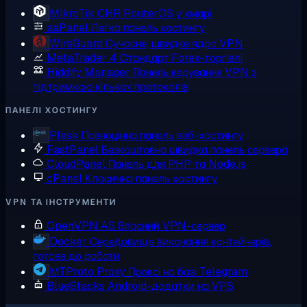
MikroTik CHR
RouterOS у хмарі
aaPanel
Легка панель хостингу
WireGuard
Сучасне, швидке ядро VPN
MetaTrader 4
Стандарт Forex-торгівлі
Hiddify Manager
Панель керування VPN з
підтримкою кількох протоколів
ПАНЕЛІ ХОСТИНГУ
Plesk
Повноцінна панель веб-хостингу
FastPanel
Безкоштовна швидка панель сервера
CloudPanel
Панель для PHP та Node.js
cPanel
Класична панель хостингу
VPN ТА ІНСТРУМЕНТИ
OpenVPN AS
Власний VPN-сервер
Docker
Середовище виконання контейнерів,
готове до роботи
MTProto Proxy
Проксі на базі Telegram
BlueStacks
Android-додатки на VPS