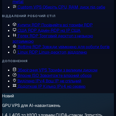
metal
Custom VPS
Оберіть CPU, RAM, диск під себе
ВІДДАЛЕНИЙ РОБОЧИЙ СТІЛ
Купити RDP
Порівняйте всі тарифи RDP
США RDP
Адмін-RDP на IP США
Forex RDP
Торговий десктоп з низькою
затримкою
Botting RDP
Завжди увімкнено для роботи ботів
Linux RDP
Linux-десктоп, віддалено
ДОПОВНЕННЯ
Зберігання VPS
Тарифи з великим диском
Власне ISO
Завантажте власний образ
Виділена IPv4
Ваш IP, не спільний
Додаткові IP
Кілька IPv4 на сервер
Новий
GPU VPS для AI-навантажень
L4, L40S та H100 з повним CUDA-стеком. Запустіть,