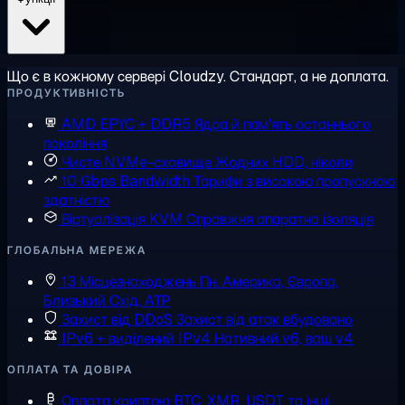
Що є в кожному сервері Cloudzy. Стандарт, а не доплата.
ПРОДУКТИВНІСТЬ
AMD EPYC + DDR5
Ядра й пам'ять останнього
покоління
Чисте NVMe-сховище
Жодних HDD, ніколи
10 Gbps Bandwidth
Тарифи з високою пропускною
здатністю
Віртуалізація KVM
Справжня апаратна ізоляція
ГЛОБАЛЬНА МЕРЕЖА
13 Місцезнаходжень
Пн. Америка, Європа,
Близький Схід, АТР
Захист від DDoS
Захист від атак вбудовано
IPv6 + виділений IPv4
Нативний v6, ваш v4
ОПЛАТА ТА ДОВІРА
Оплата криптою
BTC, XMR, USDT та інші