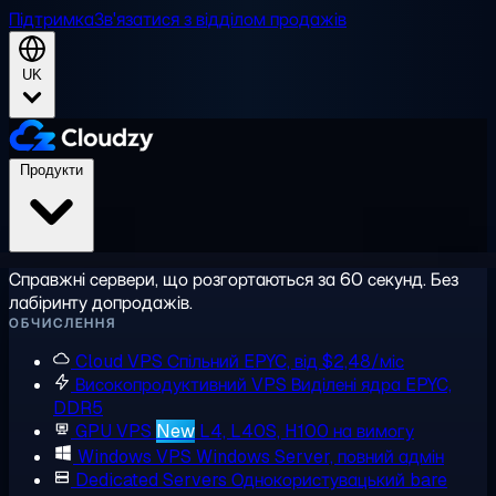
Підтримка
Зв'язатися з відділом продажів
UK
Продукти
Справжні сервери, що розгортаються за 60 секунд. Без
лабіринту допродажів.
ОБЧИСЛЕННЯ
Cloud VPS
Спільний EPYC, від $2,48/міс
Високопродуктивний VPS
Виділені ядра EPYC,
DDR5
GPU VPS
New
L4, L40S, H100 на вимогу
Windows VPS
Windows Server, повний адмін
Dedicated Servers
Однокористувацький bare