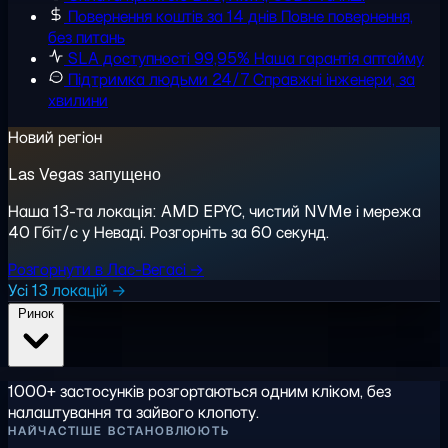
Повернення коштів за 14 днів
Повне повернення,
без питань
SLA доступності 99,95%
Наша гарантія аптайму
Підтримка людьми 24/7
Справжні інженери, за
хвилини
Новий регіон
Las Vegas запущено
Наша 13-та локація: AMD EPYC, чистий NVMe і мережа
40 Гбіт/с у Неваді. Розгорніть за 60 секунд.
Розгорнути в Лас-Вегасі →
Усі 13 локацій →
Ринок
1000+ застосунків розгортаються одним кліком, без
налаштування та зайвого клопоту.
НАЙЧАСТІШЕ ВСТАНОВЛЮЮТЬ