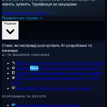
навчіть, зупиніть. Тарифікація за секундами.
Безкоштовно на 1 годину →
Порівняти всі тарифи →
Рішення
Стеки, які насправді розгортають AI-розробники та
інженери.
AI ТА МАШИННЕ НАВЧАННЯ
ВПС для штучного інтелекту
Готові PyTorch і CUDA
Ollama
New
Запускайте LLM на власному VPS
Jupyter Notebooks
Notebook на вашому сервері
GPU для Deep Learning
Навчайте на L4, L40S,
H100
Anaconda
Python-стек для даних, готовий
РОЗРОБНИКИ ТА DEVOPS
Docker
Контейнери з root-доступом