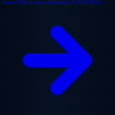
Знижка 50%
усі плани, обмежений час. Від
$2.48/mo