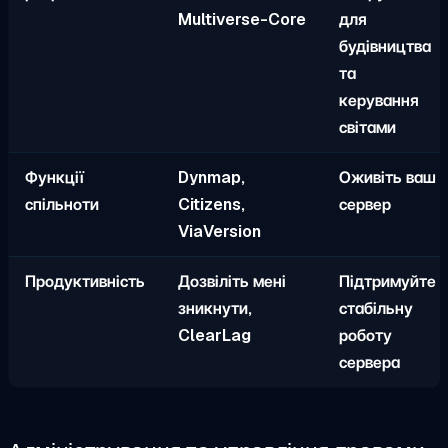
Multiverse-Core
для
будівництва
та
керування
світами
Функції
Dynmap,
Оживіть ваш
спільноти
Citizens,
сервер
ViaVersion
Продуктивність
Дозвіліть мені
Підтримуйте
зникнути,
стабільну
ClearLag
роботу
сервера