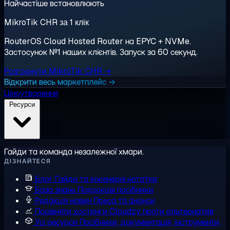
Найчастіше встановлюють
MikroTik CHR за 1 клік
RouterOS Cloud Hosted Router на EPYC + NVMe.
Застосунок №1 наших клієнтів. Запуск за 60 секунд.
Розгорнути MikroTik CHR →
Відкрити весь маркетплейс →
Ціноутворення
Ресурси
Гайди та команда незалежної хмари.
ДІЗНАЙТЕСЯ
Блог
Гайди та інженерні нотатки
База знань
Покрокові посібники
Редакція новин
Преса та анонси
Порівняти хостинги
Cloudzy проти альтернатив
Усі ресурси
Посібники, документація, інструменти,