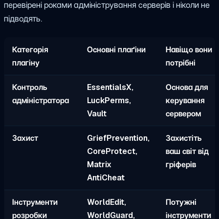
перевірені роками адміністрування серверів і ніколи не
підводять.
Категорія
Основні плаґіни
Навіщо вони
плагіну
потрібні
Контроль
EssentialsX,
Основа для
адміністратора
LuckPerms,
керування
Vault
сервером
Захист
GriefPrevention,
Захистіть
CoreProtect,
ваш світ від
Matrix
гріферів
AntiCheat
Інструменти
WorldEdit,
Потужні
розробки
WorldGuard,
інструменти