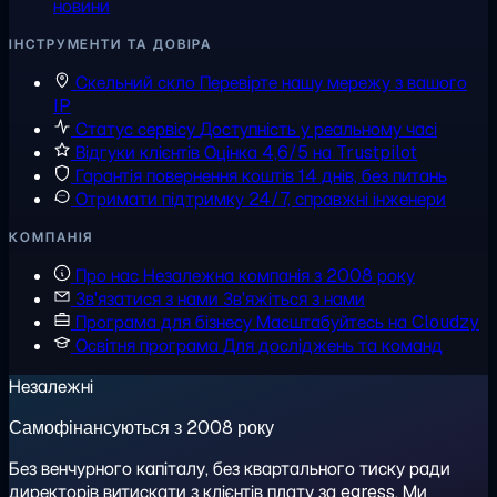
новини
ІНСТРУМЕНТИ ТА ДОВІРА
Скельний скло
Перевірте нашу мережу з вашого
IP
Статус сервісу
Доступність у реальному часі
Відгуки клієнтів
Оцінка 4,6/5 на Trustpilot
Гарантія повернення коштів
14 днів, без питань
Отримати підтримку
24/7, справжні інженери
КОМПАНІЯ
Про нас
Незалежна компанія з 2008 року
Зв'язатися з нами
Зв'яжіться з нами
Програма для бізнесу
Масштабуйтесь на Cloudzy
Освітня програма
Для досліджень та команд
Незалежні
Самофінансуються з 2008 року
Без венчурного капіталу, без квартального тиску ради
директорів витискати з клієнтів плату за egress. Ми