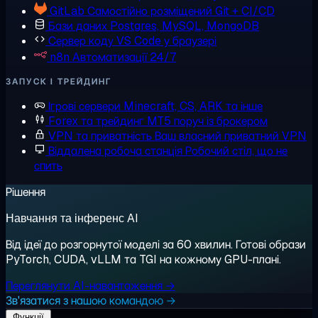
GitLab
Самостійно розміщений Git + CI/CD
Бази даних
Postgres, MySQL, MongoDB
Сервер коду
VS Code у браузері
n8n
Автоматизації 24/7
ЗАПУСК І ТРЕЙДИНГ
Ігрові сервери
Minecraft, CS, ARK та інше
Forex та трейдинг
MT5 поруч із брокером
VPN та приватність
Ваш власний приватний VPN
Віддалена робоча станція
Робочий стіл, що не
спить
Рішення
Навчання та інференс AI
Від ідеї до розгорнутої моделі за 60 хвилин. Готові образи
PyTorch, CUDA, vLLM та TGI на кожному GPU-плані.
Переглянути AI-навантаження →
Зв'язатися з нашою командою →
Функції