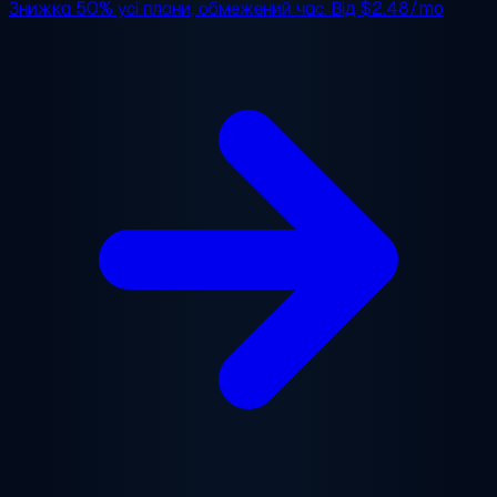
Знижка 50%
усі плани, обмежений час. Від
$2.48/mo