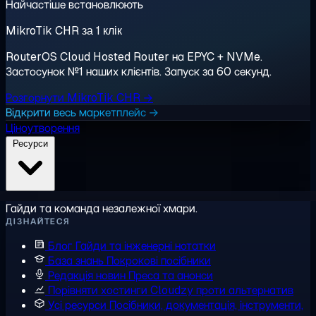
Найчастіше встановлюють
MikroTik CHR за 1 клік
RouterOS Cloud Hosted Router на EPYC + NVMe.
Застосунок №1 наших клієнтів. Запуск за 60 секунд.
Розгорнути MikroTik CHR →
Відкрити весь маркетплейс →
Ціноутворення
Ресурси
Гайди та команда незалежної хмари.
ДІЗНАЙТЕСЯ
Блог
Гайди та інженерні нотатки
База знань
Покрокові посібники
Редакція новин
Преса та анонси
Порівняти хостинги
Cloudzy проти альтернатив
Усі ресурси
Посібники, документація, інструменти,