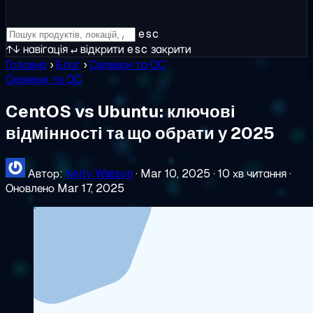
esc
↑↓
навігація
↵
відкрити
esc
закрити
Головна
›
Блог
›
Сервери та ОС
Сервери та ОС
CentOS vs Ubuntu: ключові
відмінності та що обрати у 2025
Автор:
Kelly Watson
·
Mar 10, 2025
·
10 хв читання
·
Оновлено Mar 17, 2025