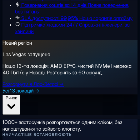
Повернення коштів за 14 днів
Повне повернення,
без питань
SLA доступності 99,95%
Наша гарантія аптайму
Підтримка людьми 24/7
Справжні інженери, за
хвилини
Новий регіон
Las Vegas запущено
Наша 13-та локація: AMD EPYC, чистий NVMe і мережа
40 Гбіт/с у Неваді. Розгорніть за 60 секунд.
Розгорнути в Лас-Вегасі →
Усі 13 локацій →
Ринок
1000+ застосунків розгортаються одним кліком, без
налаштування та зайвого клопоту.
НАЙЧАСТІШЕ ВСТАНОВЛЮЮТЬ