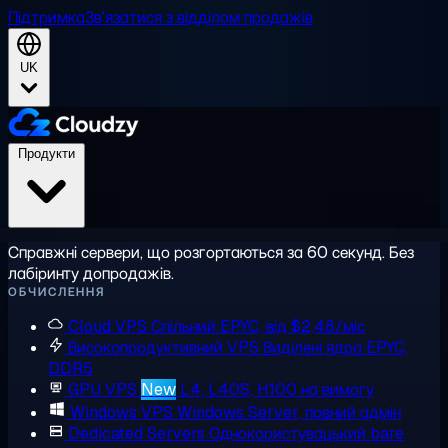
Підтримка
Зв'язатися з відділом продажів
UK
Продукти
Справжні сервери, що розгортаються за 60 секунд. Без
лабіринту допродажів.
ОБЧИСЛЕННЯ
Cloud VPS
Спільний EPYC, від $2,48/міс
Високопродуктивний VPS
Виділені ядра EPYC,
DDR5
GPU VPS
New
L4, L40S, H100 на вимогу
Windows VPS
Windows Server, повний адмін
Dedicated Servers
Однокористувацький bare