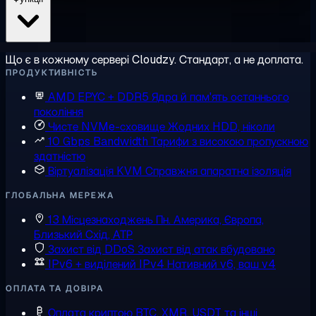
Що є в кожному сервері Cloudzy. Стандарт, а не доплата.
ПРОДУКТИВНІСТЬ
AMD EPYC + DDR5
Ядра й пам'ять останнього
покоління
Чисте NVMe-сховище
Жодних HDD, ніколи
10 Gbps Bandwidth
Тарифи з високою пропускною
здатністю
Віртуалізація KVM
Справжня апаратна ізоляція
ГЛОБАЛЬНА МЕРЕЖА
13 Місцезнаходжень
Пн. Америка, Європа,
Близький Схід, АТР
Захист від DDoS
Захист від атак вбудовано
IPv6 + виділений IPv4
Нативний v6, ваш v4
ОПЛАТА ТА ДОВІРА
Оплата криптою
BTC, XMR, USDT та інші