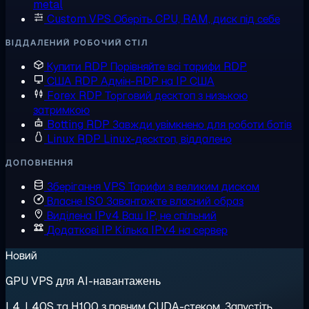
metal
Custom VPS
Оберіть CPU, RAM, диск під себе
ВІДДАЛЕНИЙ РОБОЧИЙ СТІЛ
Купити RDP
Порівняйте всі тарифи RDP
США RDP
Адмін-RDP на IP США
Forex RDP
Торговий десктоп з низькою
затримкою
Botting RDP
Завжди увімкнено для роботи ботів
Linux RDP
Linux-десктоп, віддалено
ДОПОВНЕННЯ
Зберігання VPS
Тарифи з великим диском
Власне ISO
Завантажте власний образ
Виділена IPv4
Ваш IP, не спільний
Додаткові IP
Кілька IPv4 на сервер
Новий
GPU VPS для AI-навантажень
L4, L40S та H100 з повним CUDA-стеком. Запустіть,