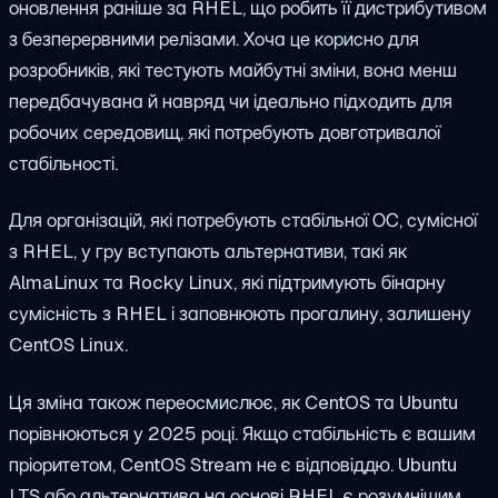
оновлення раніше за RHEL, що робить її дистрибутивом
з безперервними релізами. Хоча це корисно для
розробників, які тестують майбутні зміни, вона менш
передбачувана й навряд чи ідеально підходить для
робочих середовищ, які потребують довготривалої
стабільності.
Для організацій, які потребують стабільної ОС, сумісної
з RHEL, у гру вступають альтернативи, такі як
AlmaLinux та Rocky Linux, які підтримують бінарну
сумісність з RHEL і заповнюють прогалину, залишену
CentOS Linux.
Ця зміна також переосмислює, як CentOS та Ubuntu
порівнюються у 2025 році. Якщо стабільність є вашим
пріоритетом, CentOS Stream не є відповіддю. Ubuntu
LTS або альтернатива на основі RHEL є розумнішим