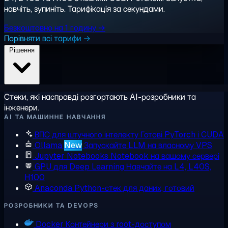
навчіть, зупиніть. Тарифікація за секундами.
Безкоштовно на 1 годину →
Порівняти всі тарифи →
Рішення
Стеки, які насправді розгортають AI-розробники та
інженери.
AI ТА МАШИННЕ НАВЧАННЯ
ВПС для штучного інтелекту
Готові PyTorch і CUDA
Ollama
New
Запускайте LLM на власному VPS
Jupyter Notebooks
Notebook на вашому сервері
GPU для Deep Learning
Навчайте на L4, L40S,
H100
Anaconda
Python-стек для даних, готовий
РОЗРОБНИКИ ТА DEVOPS
Docker
Контейнери з root-доступом