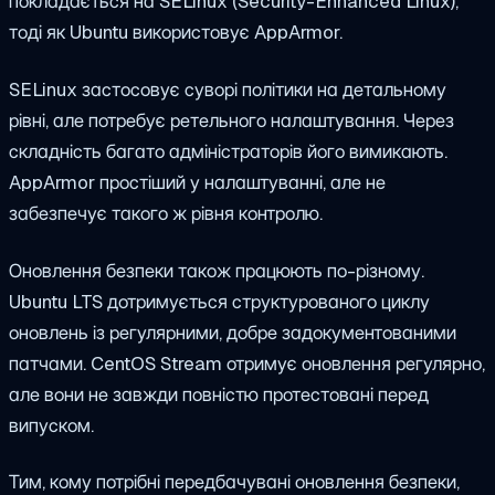
покладається на SELinux (Security-Enhanced Linux),
тоді як Ubuntu використовує AppArmor.
SELinux застосовує суворі політики на детальному
рівні, але потребує ретельного налаштування. Через
складність багато адміністраторів його вимикають.
AppArmor простіший у налаштуванні, але не
забезпечує такого ж рівня контролю.
Оновлення безпеки також працюють по-різному.
Ubuntu LTS дотримується структурованого циклу
оновлень із регулярними, добре задокументованими
патчами. CentOS Stream отримує оновлення регулярно,
але вони не завжди повністю протестовані перед
випуском.
Тим, кому потрібні передбачувані оновлення безпеки,