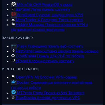
MikroTik CHR
RouterOS у хмарі
aaPanel
Легка панель хостингу
WireGuard
Сучасне, швидке ядро VPN
MetaTrader 4
Стандарт Forex-торгівлі
Hiddify Manager
Панель керування VPN з
підтримкою кількох протоколів
ПАНЕЛІ ХОСТИНГУ
Plesk
Повноцінна панель веб-хостингу
FastPanel
Безкоштовна швидка панель сервера
CloudPanel
Панель для PHP та Node.js
cPanel
Класична панель хостингу
VPN ТА ІНСТРУМЕНТИ
OpenVPN AS
Власний VPN-сервер
Docker
Середовище виконання контейнерів,
готове до роботи
MTProto Proxy
Проксі на базі Telegram
BlueStacks
Android-додатки на VPS