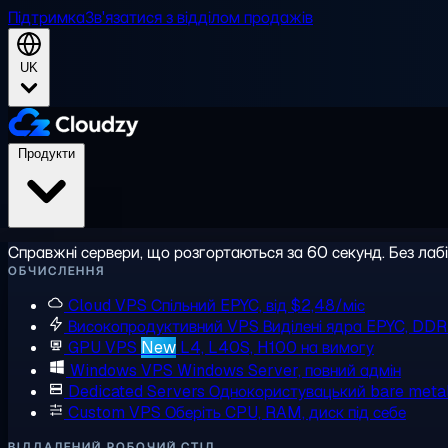
Підтримка
Зв'язатися з відділом продажів
UK
Продукти
Справжні сервери, що розгортаються за 60 секунд. Без лаб
ОБЧИСЛЕННЯ
Cloud VPS
Спільний EPYC, від $2,48/міс
Високопродуктивний VPS
Виділені ядра EPYC, DD
GPU VPS
New
L4, L40S, H100 на вимогу
Windows VPS
Windows Server, повний адмін
Dedicated Servers
Однокористувацький bare meta
Custom VPS
Оберіть CPU, RAM, диск під себе
ВІДДАЛЕНИЙ РОБОЧИЙ СТІЛ