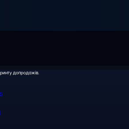
іринту допродажів.
R5
l