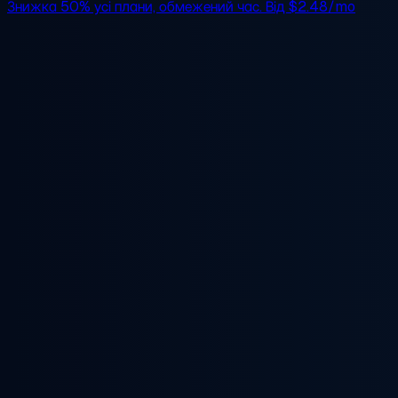
Знижка 50%
усі плани, обмежений час. Від
$2.48/mo