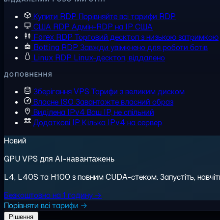
Купити RDP
Порівняйте всі тарифи RDP
США RDP
Адмін-RDP на IP США
Forex RDP
Торговий десктоп з низькою затримкою
Botting RDP
Завжди увімкнено для роботи ботів
Linux RDP
Linux-десктоп, віддалено
ДОПОВНЕННЯ
Зберігання VPS
Тарифи з великим диском
Власне ISO
Завантажте власний образ
Виділена IPv4
Ваш IP, не спільний
Додаткові IP
Кілька IPv4 на сервер
Новий
GPU VPS для AI-навантажень
L4, L40S та H100 з повним CUDA-стеком. Запустіть, навчіть,
Безкоштовно на 1 годину →
Порівняти всі тарифи →
Рішення