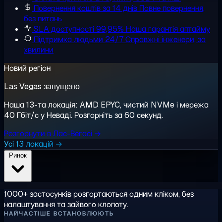
Повернення коштів за 14 днів
Повне повернення,
без питань
SLA доступності 99,95%
Наша гарантія аптайму
Підтримка людьми 24/7
Справжні інженери, за
хвилини
Новий регіон
Las Vegas запущено
Наша 13-та локація: AMD EPYC, чистий NVMe і мережа
40 Гбіт/с у Неваді. Розгорніть за 60 секунд.
Розгорнути в Лас-Вегасі →
Усі 13 локацій →
Ринок
1000+ застосунків розгортаються одним кліком, без
налаштування та зайвого клопоту.
НАЙЧАСТІШЕ ВСТАНОВЛЮЮТЬ