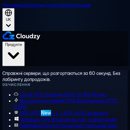
Підтримка
Зв'язатися з відділом продажів
UK
Продукти
Справжні сервери, що розгортаються за 60 секунд. Без
лабіринту допродажів.
ОБЧИСЛЕННЯ
Cloud VPS
Спільний EPYC, від $2,48/міс
Високопродуктивний VPS
Виділені ядра EPYC,
DDR5
GPU VPS
New
L4, L40S, H100 на вимогу
Windows VPS
Windows Server, повний адмін
Dedicated Servers
Однокористувацький bare