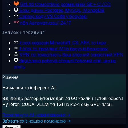
GitLab
Самостійно розміщений Git + CI/CD
Бази даних
Postgres, MySQL, MongoDB
Сервер коду
VS Code у браузері
n8n
Автоматизації 24/7
ЗАПУСК І ТРЕЙДИНГ
Ігрові сервери
Minecraft, CS, ARK та інше
Forex та трейдинг
MT5 поруч із брокером
VPN та приватність
Ваш власний приватний VPN
Віддалена робоча станція
Робочий стіл, що не
спить
Рішення
Навчання та інференс AI
Від ідеї до розгорнутої моделі за 60 хвилин. Готові образи
PyTorch, CUDA, vLLM та TGI на кожному GPU-плані.
Переглянути AI-навантаження →
Зв'язатися з нашою командою →
Функції