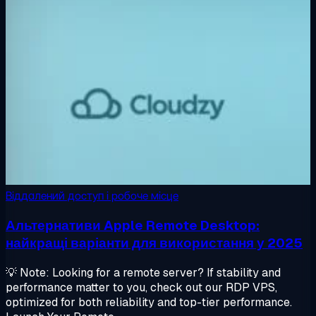
Віддалений доступ і робоче місце
Альтернативи Apple Remote Desktop:
найкращі варіанти для використання у 2025
💡 Note: Looking for a remote server? If stability and
performance matter to you, check out our RDP VPS,
optimized for both reliability and top-tier performance.