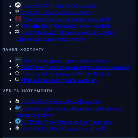
MikroTik CHR
RouterOS у хмарі
aaPanel
Легка панель хостингу
WireGuard
Сучасне, швидке ядро VPN
MetaTrader 4
Стандарт Forex-торгівлі
Hiddify Manager
Панель керування VPN з
підтримкою кількох протоколів
ПАНЕЛІ ХОСТИНГУ
Plesk
Повноцінна панель веб-хостингу
FastPanel
Безкоштовна швидка панель сервера
CloudPanel
Панель для PHP та Node.js
cPanel
Класична панель хостингу
VPN ТА ІНСТРУМЕНТИ
OpenVPN AS
Власний VPN-сервер
Docker
Середовище виконання контейнерів,
готове до роботи
MTProto Proxy
Проксі на базі Telegram
BlueStacks
Android-додатки на VPS