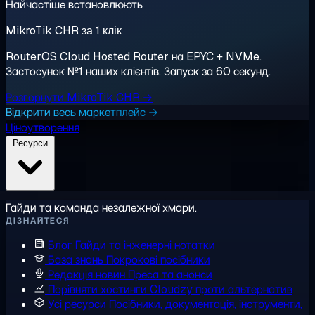
Найчастіше встановлюють
MikroTik CHR за 1 клік
RouterOS Cloud Hosted Router на EPYC + NVMe.
Застосунок №1 наших клієнтів. Запуск за 60 секунд.
Розгорнути MikroTik CHR →
Відкрити весь маркетплейс →
Ціноутворення
Ресурси
Гайди та команда незалежної хмари.
ДІЗНАЙТЕСЯ
Блог
Гайди та інженерні нотатки
База знань
Покрокові посібники
Редакція новин
Преса та анонси
Порівняти хостинги
Cloudzy проти альтернатив
Усі ресурси
Посібники, документація, інструменти,