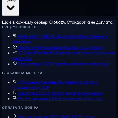
Що є в кожному сервері Cloudzy. Стандарт, а не доплата.
ПРОДУКТИВНІСТЬ
AMD EPYC + DDR5
Ядра й пам'ять останнього
покоління
Чисте NVMe-сховище
Жодних HDD, ніколи
10 Gbps Bandwidth
Тарифи з високою пропускною
здатністю
Віртуалізація KVM
Справжня апаратна ізоляція
ГЛОБАЛЬНА МЕРЕЖА
13 Місцезнаходжень
Пн. Америка, Європа,
Близький Схід, АТР
Захист від DDoS
Захист від атак вбудовано
IPv6 + виділений IPv4
Нативний v6, ваш v4
ОПЛАТА ТА ДОВІРА
Оплата криптою
BTC, XMR, USDT та інші