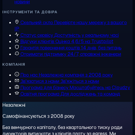
новини
ІНСТРУМЕНТИ ТА ДОВІРА
Скельний скло
Перевірте нашу мережу з вашого
IP
Статус сервісу
Доступність у реальному часі
Відгуки клієнтів
Оцінка 4,6/5 на Trustpilot
Гарантія повернення коштів
14 днів, без питань
Отримати підтримку
24/7, справжні інженери
КОМПАНІЯ
Про нас
Незалежна компанія з 2008 року
Зв'язатися з нами
Зв'яжіться з нами
Програма для бізнесу
Масштабуйтесь на Cloudzy
Освітня програма
Для досліджень та команд
Незалежні
Самофінансуються з 2008 року
Без венчурного капіталу, без квартального тиску ради
директорів витискати з клієнтів плату за egress. Ми