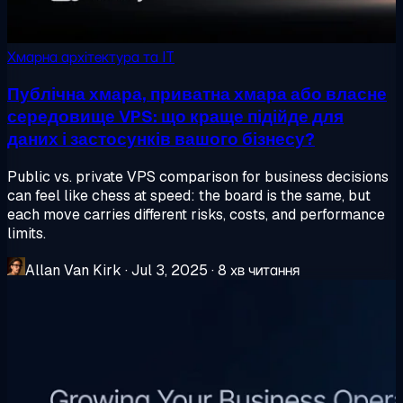
Хмарна архітектура та IT
Публічна хмара, приватна хмара або власне
середовище VPS: що краще підійде для
даних і застосунків вашого бізнесу?
Public vs. private VPS comparison for business decisions
can feel like chess at speed: the board is the same, but
each move carries different risks, costs, and performance
limits.
Allan Van Kirk
·
Jul 3, 2025
·
8 хв читання