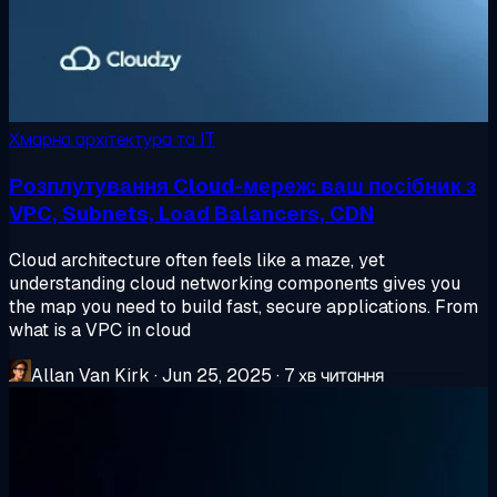
Хмарна архітектура та IT
Розплутування Cloud-мереж: ваш посібник з
VPC, Subnets, Load Balancers, CDN
Cloud architecture often feels like a maze, yet
understanding cloud networking components gives you
the map you need to build fast, secure applications. From
what is a VPC in cloud
Allan Van Kirk
·
Jun 25, 2025
·
7 хв читання