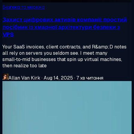
Безпека та мережа
Захист цифрових активів компанії: простий
посібник із хмарної архітектури безпеки з
VPS
Your SaaS invoices, client contracts, and R&amp;D notes
all rely on servers you seldom see. I meet many
small‑to‑mid businesses that spin up virtual machines,
then realize too late
Allan Van Kirk
·
Aug 14, 2025
·
7 хв читання