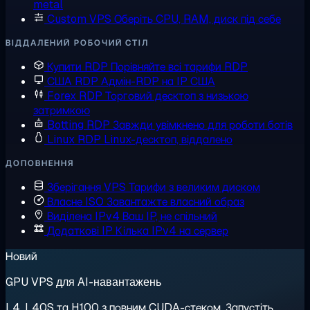
metal
Custom VPS
Оберіть CPU, RAM, диск під себе
ВІДДАЛЕНИЙ РОБОЧИЙ СТІЛ
Купити RDP
Порівняйте всі тарифи RDP
США RDP
Адмін-RDP на IP США
Forex RDP
Торговий десктоп з низькою
затримкою
Botting RDP
Завжди увімкнено для роботи ботів
Linux RDP
Linux-десктоп, віддалено
ДОПОВНЕННЯ
Зберігання VPS
Тарифи з великим диском
Власне ISO
Завантажте власний образ
Виділена IPv4
Ваш IP, не спільний
Додаткові IP
Кілька IPv4 на сервер
Новий
GPU VPS для AI-навантажень
L4, L40S та H100 з повним CUDA-стеком. Запустіть,