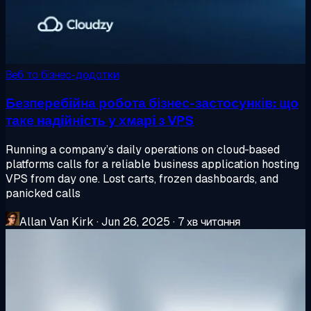
Веб та бізнес-додатки
Безперебійна робота бізнес-застосунків: що
таке надійність у хмарі з VPS
Running a company’s daily operations on cloud‑based
platforms calls for a reliable business application hosting
VPS from day one. Lost carts, frozen dashboards, and
panicked calls
Allan Van Kirk
·
Jun 26, 2025
·
7 хв читання