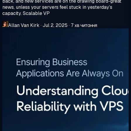
back, and new services are on the drawing board-great
news, unless your servers feel stuck in yesterday’s
capacity. Scalable VP
Allan Van Kirk
·
Jul 2, 2025
·
7 хв читання