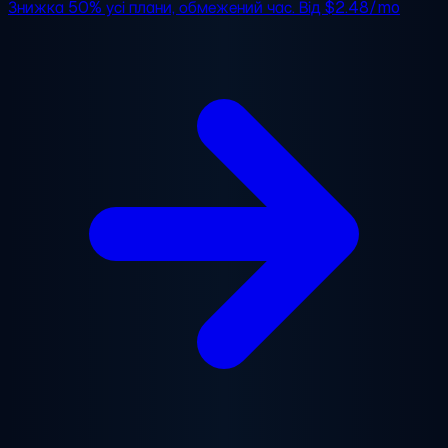
Знижка 50%
усі плани, обмежений час. Від
$2.48/mo