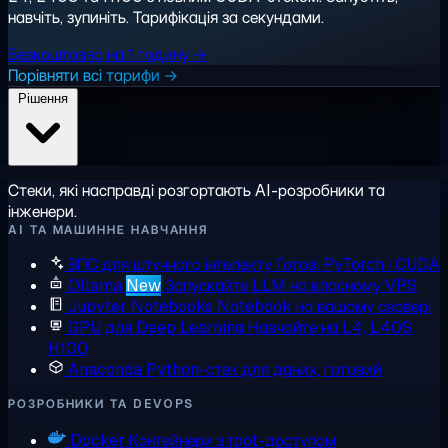
навчіть, зупиніть. Тарифікація за секундами.
Безкоштовно на 1 годину →
Порівняти всі тарифи →
Рішення
Стеки, які насправді розгортають AI-розробники та
інженери.
AI ТА МАШИННЕ НАВЧАННЯ
ВПС для штучного інтелекту
Готові PyTorch і CUDA
Ollama
New
Запускайте LLM на власному VPS
Jupyter Notebooks
Notebook на вашому сервері
GPU для Deep Learning
Навчайте на L4, L40S,
H100
Anaconda
Python-стек для даних, готовий
РОЗРОБНИКИ ТА DEVOPS
Docker
Контейнери з root-доступом