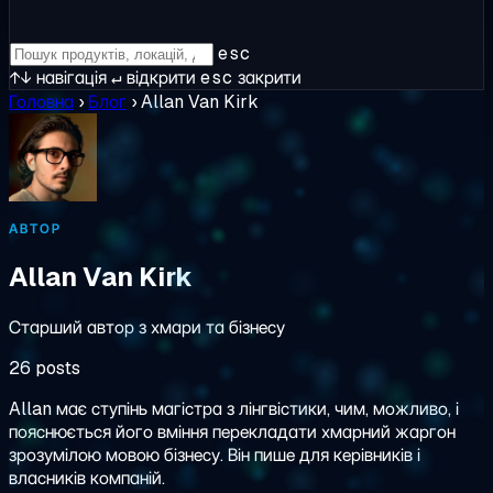
esc
↑↓
навігація
↵
відкрити
esc
закрити
Головна
›
Блог
›
Allan Van Kirk
АВТОР
Allan Van Kirk
Старший автор з хмари та бізнесу
26 posts
Allan має ступінь магістра з лінгвістики, чим, можливо, і
пояснюється його вміння перекладати хмарний жаргон
зрозумілою мовою бізнесу. Він пише для керівників і
власників компаній.