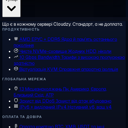
Що є в кожному сервері Cloudzy. Стандарт, а не доплата.
ПРОДУКТИВНІСТЬ
AMD EPYC + DDR5
Ядра й пам'ять останнього
покоління
Чисте NVMe-сховище
Жодних HDD, ніколи
10 Gbps Bandwidth
Тарифи з високою пропускною
здатністю
Віртуалізація KVM
Справжня апаратна ізоляція
ГЛОБАЛЬНА МЕРЕЖА
13 Місцезнаходжень
Пн. Америка, Європа,
Близький Схід, АТР
Захист від DDoS
Захист від атак вбудовано
IPv6 + виділений IPv4
Нативний v6, ваш v4
ОПЛАТА ТА ДОВІРА
Оплата криптою
BTC, XMR, USDT та інші