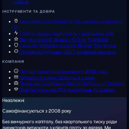
новини
ІНСТРУМЕНТИ ТА ДОВІРА
Скельний скло
Перевірте нашу мережу з вашого
IP
Статус сервісу
Доступність у реальному часі
Відгуки клієнтів
Оцінка 4,6/5 на Trustpilot
Гарантія повернення коштів
14 днів, без питань
Отримати підтримку
24/7, справжні інженери
КОМПАНІЯ
Про нас
Незалежна компанія з 2008 року
Зв'язатися з нами
Зв'яжіться з нами
Програма для бізнесу
Масштабуйтесь на Cloudzy
Освітня програма
Для досліджень та команд
Незалежні
Самофінансуються з 2008 року
Без венчурного капіталу, без квартального тиску ради
директорів витискати з клієнтів плату за egress. Ми