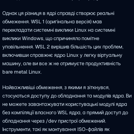
Однак ця різниця в ядрі справді створює реальні
обмеження. WSL 1 (оригінальна версія) мав
перекладати системні виклики Linux на системні
виклики Windows, що спричиняло помітне
уповільнення. WSL 2 вирішив більшість цих проблем,
включивши справжнє ядро Linux у легку віртуальну
машину, але ви все ж не отримуєте продуктивність
bare metal Linux.
Найважливіші обмеження, з якими я зіткнувся,
стосуються доступу до обладнання та модулів ядра. Ви
не можете завантажувати користувацькі модулі ядра
без компіляції власного WSL ядра, а прямий доступ до
обладнання через
/dev
пристрої обмежений.
Інструменти, такі як монтування ISO-файлів як