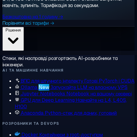
навчіть, зупиніть. Тарифікація за секундами.
Безкоштовно на 1 годину →
Порівняти всі тарифи →
Рішення
Стеки, які насправді розгортають AI-розробники та
інженери.
AI ТА МАШИННЕ НАВЧАННЯ
ВПС для штучного інтелекту
Готові PyTorch і CUDA
Ollama
New
Запускайте LLM на власному VPS
Jupyter Notebooks
Notebook на вашому сервері
GPU для Deep Learning
Навчайте на L4, L40S,
H100
Anaconda
Python-стек для даних, готовий
РОЗРОБНИКИ ТА DEVOPS
Docker
Контейнери з root-доступом