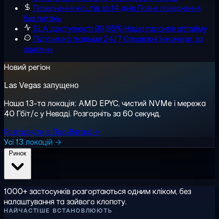
Повернення коштів за 14 днів
Повне повернення,
без питань
SLA доступності 99,95%
Наша гарантія аптайму
Підтримка людьми 24/7
Справжні інженери, за
хвилини
Новий регіон
Las Vegas запущено
Наша 13-та локація: AMD EPYC, чистий NVMe і мережа
40 Гбіт/с у Неваді. Розгорніть за 60 секунд.
Розгорнути в Лас-Вегасі →
Усі 13 локацій →
Ринок
1000+ застосунків розгортаються одним кліком, без
налаштування та зайвого клопоту.
НАЙЧАСТІШЕ ВСТАНОВЛЮЮТЬ