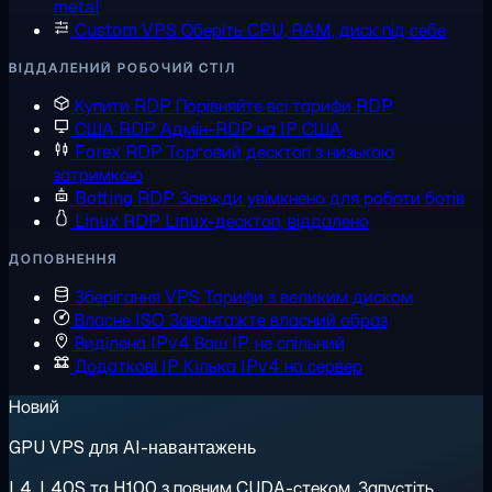
metal
Custom VPS
Оберіть CPU, RAM, диск під себе
ВІДДАЛЕНИЙ РОБОЧИЙ СТІЛ
Купити RDP
Порівняйте всі тарифи RDP
США RDP
Адмін-RDP на IP США
Forex RDP
Торговий десктоп з низькою
затримкою
Botting RDP
Завжди увімкнено для роботи ботів
Linux RDP
Linux-десктоп, віддалено
ДОПОВНЕННЯ
Зберігання VPS
Тарифи з великим диском
Власне ISO
Завантажте власний образ
Виділена IPv4
Ваш IP, не спільний
Додаткові IP
Кілька IPv4 на сервер
Новий
GPU VPS для AI-навантажень
L4, L40S та H100 з повним CUDA-стеком. Запустіть,