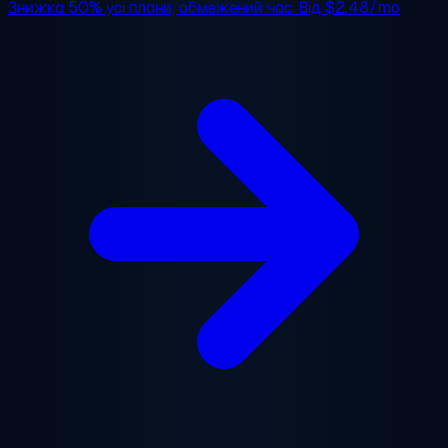
Знижка 50%
усі плани, обмежений час. Від
$2.48/mo