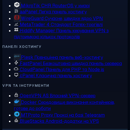
MikroTik CHR
RouterOS у хмарі
aaPanel
Легка панель хостингу
WireGuard
Сучасне, швидке ядро VPN
MetaTrader 4
Стандарт Forex-торгівлі
Hiddify Manager
Панель керування VPN з
підтримкою кількох протоколів
ПАНЕЛІ ХОСТИНГУ
Plesk
Повноцінна панель веб-хостингу
FastPanel
Безкоштовна швидка панель сервера
CloudPanel
Панель для PHP та Node.js
cPanel
Класична панель хостингу
VPN ТА ІНСТРУМЕНТИ
OpenVPN AS
Власний VPN-сервер
Docker
Середовище виконання контейнерів,
готове до роботи
MTProto Proxy
Проксі на базі Telegram
BlueStacks
Android-додатки на VPS