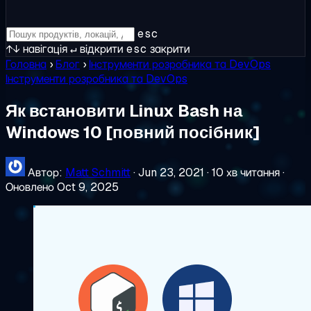
esc
↑↓
навігація
↵
відкрити
esc
закрити
Головна
›
Блог
›
Інструменти розробника та DevOps
Інструменти розробника та DevOps
Як встановити Linux Bash на
Windows 10 [повний посібник]
Автор:
Matt Schmitt
·
Jun 23, 2021
·
10 хв читання
·
Оновлено Oct 9, 2025