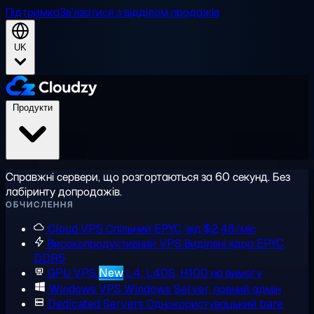
Підтримка
Зв'язатися з відділом продажів
UK
Продукти
Справжні сервери, що розгортаються за 60 секунд. Без
лабіринту допродажів.
ОБЧИСЛЕННЯ
Cloud VPS
Спільний EPYC, від $2,48/міс
Високопродуктивний VPS
Виділені ядра EPYC,
DDR5
GPU VPS
New
L4, L40S, H100 на вимогу
Windows VPS
Windows Server, повний адмін
Dedicated Servers
Однокористувацький bare