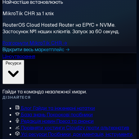
Найчастіше встановлюють
MikroTik CHR за 1 клік
RouterOS Cloud Hosted Router на EPYC + NVMe.
Застосунок №1 наших клієнтів. Запуск за 60 секунд.
Розгорнути MikroTik CHR →
Відкрити весь маркетплейс →
Ціноутворення
Ресурси
Гайди та команда незалежної хмари.
ДІЗНАЙТЕСЯ
Блог
Гайди та інженерні нотатки
База знань
Покрокові посібники
Редакція новин
Преса та анонси
Порівняти хостинги
Cloudzy проти альтернатив
Усі ресурси
Посібники, документація, інструменти,