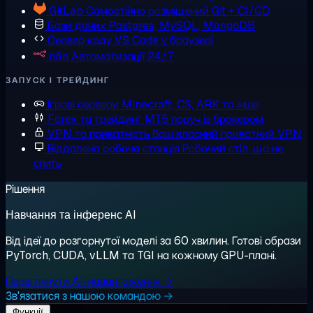
GitLab
Самостійно розміщений Git + CI/CD
Бази даних
Postgres, MySQL, MongoDB
Сервер коду
VS Code у браузері
n8n
Автоматизації 24/7
ЗАПУСК І ТРЕЙДИНГ
Ігрові сервери
Minecraft, CS, ARK та інше
Forex та трейдинг
MT5 поруч із брокером
VPN та приватність
Ваш власний приватний VPN
Віддалена робоча станція
Робочий стіл, що не
спить
Рішення
Навчання та інференс AI
Від ідеї до розгорнутої моделі за 60 хвилин. Готові образи
PyTorch, CUDA, vLLM та TGI на кожному GPU-плані.
Переглянути AI-навантаження →
Зв'язатися з нашою командою →
Функції