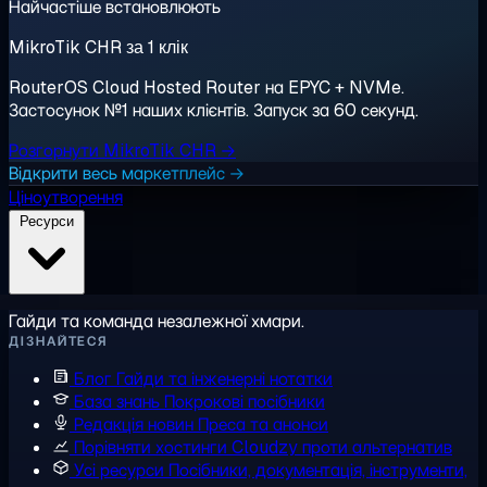
Найчастіше встановлюють
MikroTik CHR за 1 клік
RouterOS Cloud Hosted Router на EPYC + NVMe.
Застосунок №1 наших клієнтів. Запуск за 60 секунд.
Розгорнути MikroTik CHR →
Відкрити весь маркетплейс →
Ціноутворення
Ресурси
Гайди та команда незалежної хмари.
ДІЗНАЙТЕСЯ
Блог
Гайди та інженерні нотатки
База знань
Покрокові посібники
Редакція новин
Преса та анонси
Порівняти хостинги
Cloudzy проти альтернатив
Усі ресурси
Посібники, документація, інструменти,