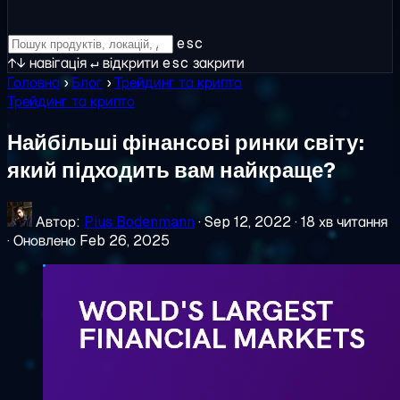
esc
↑↓
навігація
↵
відкрити
esc
закрити
Головна
›
Блог
›
Трейдинг та крипто
Трейдинг та крипто
Найбільші фінансові ринки світу:
який підходить вам найкраще?
Автор:
Pius Bodenmann
·
Sep 12, 2022
·
18 хв читання
·
Оновлено Feb 26, 2025