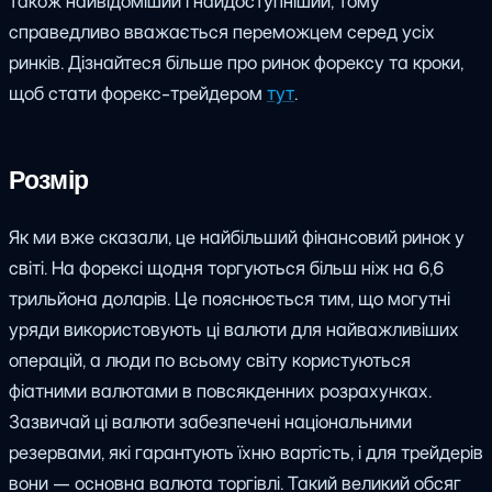
також найвідоміший і найдоступніший, тому
справедливо вважається переможцем серед усіх
ринків. Дізнайтеся більше про ринок форексу та кроки,
щоб стати форекс-трейдером
тут
.
Розмір
Як ми вже сказали, це найбільший фінансовий ринок у
світі. На форексі щодня торгуються більш ніж на 6,6
трильйона доларів. Це пояснюється тим, що могутні
уряди використовують ці валюти для найважливіших
операцій, а люди по всьому світу користуються
фіатними валютами в повсякденних розрахунках.
Зазвичай ці валюти забезпечені національними
резервами, які гарантують їхню вартість, і для трейдерів
вони — основна валюта торгівлі. Такий великий обсяг