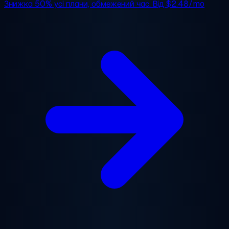
Знижка 50%
усі плани, обмежений час. Від
$2.48/mo