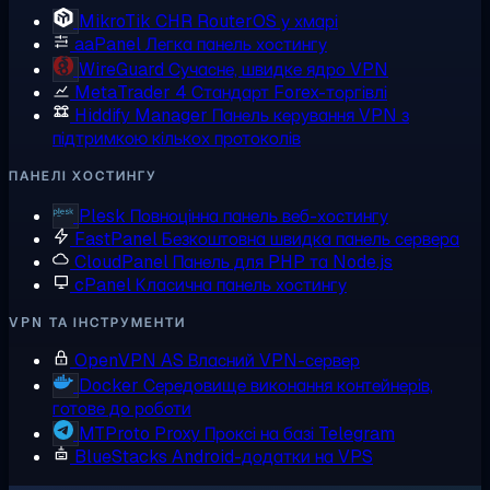
MikroTik CHR
RouterOS у хмарі
aaPanel
Легка панель хостингу
WireGuard
Сучасне, швидке ядро VPN
MetaTrader 4
Стандарт Forex-торгівлі
Hiddify Manager
Панель керування VPN з
підтримкою кількох протоколів
ПАНЕЛІ ХОСТИНГУ
Plesk
Повноцінна панель веб-хостингу
FastPanel
Безкоштовна швидка панель сервера
CloudPanel
Панель для PHP та Node.js
cPanel
Класична панель хостингу
VPN ТА ІНСТРУМЕНТИ
OpenVPN AS
Власний VPN-сервер
Docker
Середовище виконання контейнерів,
готове до роботи
MTProto Proxy
Проксі на базі Telegram
BlueStacks
Android-додатки на VPS