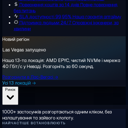
Повернення коштів за 14 днів
Повне повернення,
без питань
SLA доступності 99,95%
Наша гарантія аптайму
Підтримка людьми 24/7
Справжні інженери, за
хвилини
Новий регіон
Las Vegas запущено
Наша 13-та локація: AMD EPYC, чистий NVMe і мережа
40 Гбіт/с у Неваді. Розгорніть за 60 секунд.
Розгорнути в Лас-Вегасі →
Усі 13 локацій →
Ринок
1000+ застосунків розгортаються одним кліком, без
налаштування та зайвого клопоту.
НАЙЧАСТІШЕ ВСТАНОВЛЮЮТЬ