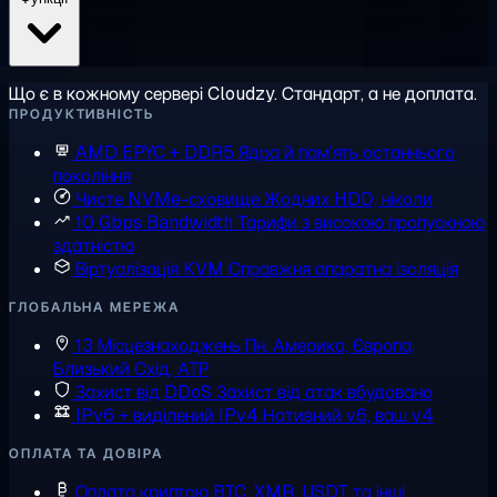
Що є в кожному сервері Cloudzy. Стандарт, а не доплата.
ПРОДУКТИВНІСТЬ
AMD EPYC + DDR5
Ядра й пам'ять останнього
покоління
Чисте NVMe-сховище
Жодних HDD, ніколи
10 Gbps Bandwidth
Тарифи з високою пропускною
здатністю
Віртуалізація KVM
Справжня апаратна ізоляція
ГЛОБАЛЬНА МЕРЕЖА
13 Місцезнаходжень
Пн. Америка, Європа,
Близький Схід, АТР
Захист від DDoS
Захист від атак вбудовано
IPv6 + виділений IPv4
Нативний v6, ваш v4
ОПЛАТА ТА ДОВІРА
Оплата криптою
BTC, XMR, USDT та інші