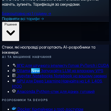
навчіть, зупиніть. Тарифікація за секундами.
Безкоштовно на 1 годину →
Порівняти всі тарифи →
Рішення
Стеки, які насправді розгортають AI-розробники та
інженери.
AI ТА МАШИННЕ НАВЧАННЯ
ВПС для штучного інтелекту
Готові PyTorch і CUDA
Ollama
New
Запускайте LLM на власному VPS
Jupyter Notebooks
Notebook на вашому сервері
GPU для Deep Learning
Навчайте на L4, L40S,
H100
Anaconda
Python-стек для даних, готовий
РОЗРОБНИКИ ТА DEVOPS
Docker
Контейнери з root-доступом