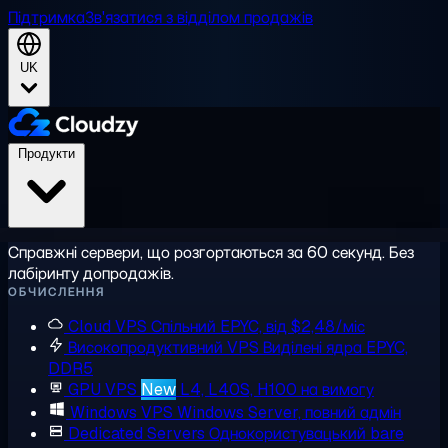
Підтримка
Зв'язатися з відділом продажів
UK
Продукти
Справжні сервери, що розгортаються за 60 секунд. Без
лабіринту допродажів.
ОБЧИСЛЕННЯ
Cloud VPS
Спільний EPYC, від $2,48/міс
Високопродуктивний VPS
Виділені ядра EPYC,
DDR5
GPU VPS
New
L4, L40S, H100 на вимогу
Windows VPS
Windows Server, повний адмін
Dedicated Servers
Однокористувацький bare