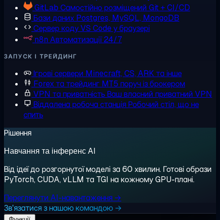
GitLab
Самостійно розміщений Git + CI/CD
Бази даних
Postgres, MySQL, MongoDB
Сервер коду
VS Code у браузері
n8n
Автоматизації 24/7
ЗАПУСК І ТРЕЙДИНГ
Ігрові сервери
Minecraft, CS, ARK та інше
Forex та трейдинг
MT5 поруч із брокером
VPN та приватність
Ваш власний приватний VPN
Віддалена робоча станція
Робочий стіл, що не
спить
Рішення
Навчання та інференс AI
Від ідеї до розгорнутої моделі за 60 хвилин. Готові образи
PyTorch, CUDA, vLLM та TGI на кожному GPU-плані.
Переглянути AI-навантаження →
Зв'язатися з нашою командою →
Функції