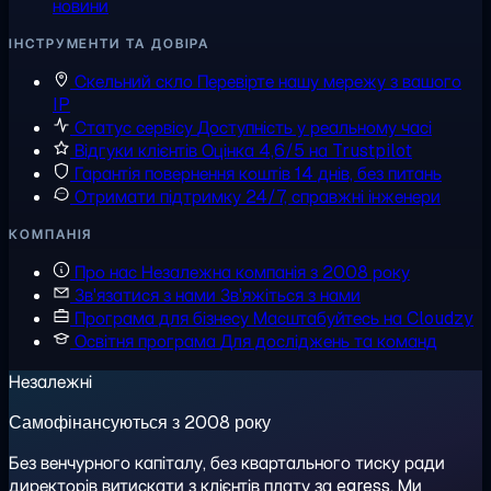
новини
ІНСТРУМЕНТИ ТА ДОВІРА
Скельний скло
Перевірте нашу мережу з вашого
IP
Статус сервісу
Доступність у реальному часі
Відгуки клієнтів
Оцінка 4,6/5 на Trustpilot
Гарантія повернення коштів
14 днів, без питань
Отримати підтримку
24/7, справжні інженери
КОМПАНІЯ
Про нас
Незалежна компанія з 2008 року
Зв'язатися з нами
Зв'яжіться з нами
Програма для бізнесу
Масштабуйтесь на Cloudzy
Освітня програма
Для досліджень та команд
Незалежні
Самофінансуються з 2008 року
Без венчурного капіталу, без квартального тиску ради
директорів витискати з клієнтів плату за egress. Ми