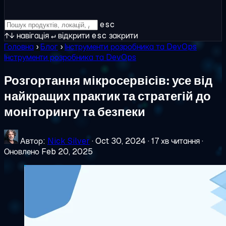
esc
↑↓
навігація
↵
відкрити
esc
закрити
Головна
›
Блог
›
Інструменти розробника та DevOps
Інструменти розробника та DevOps
Розгортання мікросервісів: усе від
найкращих практик та стратегій до
моніторингу та безпеки
Автор:
Nick Silver
·
Oct 30, 2024
·
17 хв читання
·
Оновлено Feb 20, 2025