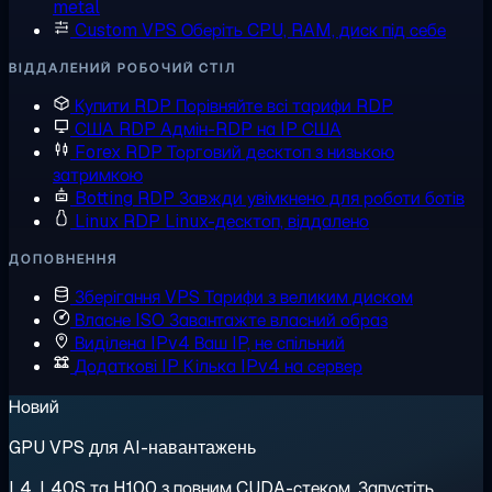
metal
Custom VPS
Оберіть CPU, RAM, диск під себе
ВІДДАЛЕНИЙ РОБОЧИЙ СТІЛ
Купити RDP
Порівняйте всі тарифи RDP
США RDP
Адмін-RDP на IP США
Forex RDP
Торговий десктоп з низькою
затримкою
Botting RDP
Завжди увімкнено для роботи ботів
Linux RDP
Linux-десктоп, віддалено
ДОПОВНЕННЯ
Зберігання VPS
Тарифи з великим диском
Власне ISO
Завантажте власний образ
Виділена IPv4
Ваш IP, не спільний
Додаткові IP
Кілька IPv4 на сервер
Новий
GPU VPS для AI-навантажень
L4, L40S та H100 з повним CUDA-стеком. Запустіть,