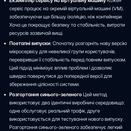
Екземпляр сервісу на віртуальну машину
Кожен
сервіс працює на окремій віртуальній машині (VM),
забезпечуючи ще більшу ізоляцію, ніж контейнери.
Хоча це покращує безпеку та стабільність, витрати
ресурсів зазвичай вищі.
Поетапні випуски:
Спочатку розгорніть нову версію
мікросервісу для невеликої групи користувачів,
перевіривши її стабільність перед повним випуском.
Цей підхід мінімізує вплив проблем і дозволяє
швидко повернутися до попередної версії для
збереження цілісності системи.
Розгортання синього-зеленого
Цей метод
використовує два ідентичні виробничі середовища:
одне обслуговує реальний трафік, друге
використовується для тестування нового випуску.
Розгортання синього-зеленого забезпечує легкий