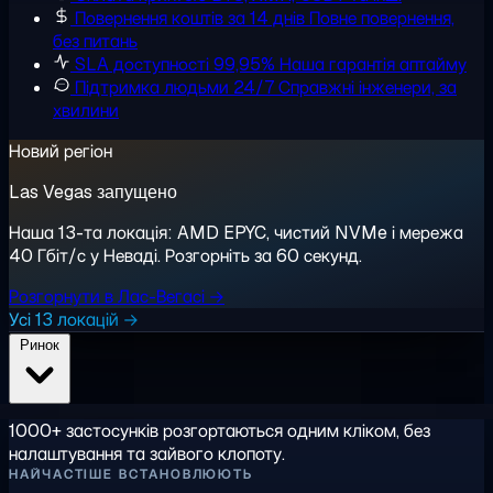
Повернення коштів за 14 днів
Повне повернення,
без питань
SLA доступності 99,95%
Наша гарантія аптайму
Підтримка людьми 24/7
Справжні інженери, за
хвилини
Новий регіон
Las Vegas запущено
Наша 13-та локація: AMD EPYC, чистий NVMe і мережа
40 Гбіт/с у Неваді. Розгорніть за 60 секунд.
Розгорнути в Лас-Вегасі →
Усі 13 локацій →
Ринок
1000+ застосунків розгортаються одним кліком, без
налаштування та зайвого клопоту.
НАЙЧАСТІШЕ ВСТАНОВЛЮЮТЬ