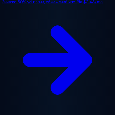
Знижка 50%
усі плани, обмежений час. Від
$2.48/mo