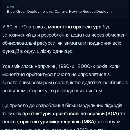
Next
→
Blue-Green Deployment vs. Canary: How to Reduce Deploym…
У 60-х і 70-х роках,
монолітна архітектура
був
запозичений для розроблення додатків через обмежені
обчислювальні ресурси, які вимагали поєднання всіх
функцій в одну, цілісну одиницю.
Усе змінилось наприкінці 1990-х і 2000-х років, коли
монолітна архітектура почала не справлятися зі
зростаючим розміром і складністю додатків, особливо з
розвитком інтернету та розподілених систем.
Це привело до розроблення більш модульних підходів,
таких як
архітектури, орієнтовані на сервіси (SOA)
та,
пізніше,
архітектури мікросервісів (MSA)
, які набули
широкого поширення на початку 2010-х років.