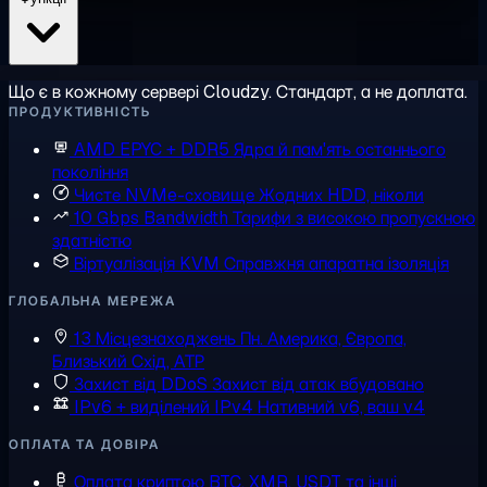
Що є в кожному сервері Cloudzy. Стандарт, а не доплата.
ПРОДУКТИВНІСТЬ
AMD EPYC + DDR5
Ядра й пам'ять останнього
покоління
Чисте NVMe-сховище
Жодних HDD, ніколи
10 Gbps Bandwidth
Тарифи з високою пропускною
здатністю
Віртуалізація KVM
Справжня апаратна ізоляція
ГЛОБАЛЬНА МЕРЕЖА
13 Місцезнаходжень
Пн. Америка, Європа,
Близький Схід, АТР
Захист від DDoS
Захист від атак вбудовано
IPv6 + виділений IPv4
Нативний v6, ваш v4
ОПЛАТА ТА ДОВІРА
Оплата криптою
BTC, XMR, USDT та інші