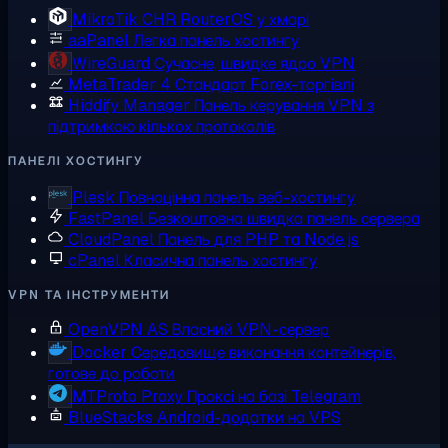
MikroTik CHR
RouterOS у хмарі
aaPanel
Легка панель хостингу
WireGuard
Сучасне, швидке ядро VPN
MetaTrader 4
Стандарт Forex-торгівлі
Hiddify Manager
Панель керування VPN з
підтримкою кількох протоколів
ПАНЕЛІ ХОСТИНГУ
Plesk
Повноцінна панель веб-хостингу
FastPanel
Безкоштовна швидка панель сервера
CloudPanel
Панель для PHP та Node.js
cPanel
Класична панель хостингу
VPN ТА ІНСТРУМЕНТИ
OpenVPN AS
Власний VPN-сервер
Docker
Середовище виконання контейнерів,
готове до роботи
MTProto Proxy
Проксі на базі Telegram
BlueStacks
Android-додатки на VPS