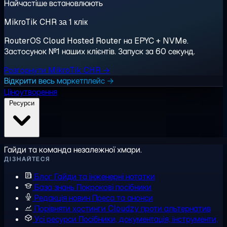
Найчастіше встановлюють
MikroTik CHR за 1 клік
RouterOS Cloud Hosted Router на EPYC + NVMe.
Застосунок №1 наших клієнтів. Запуск за 60 секунд.
Розгорнути MikroTik CHR →
Відкрити весь маркетплейс →
Ціноутворення
Ресурси
Гайди та команда незалежної хмари.
ДІЗНАЙТЕСЯ
Блог
Гайди та інженерні нотатки
База знань
Покрокові посібники
Редакція новин
Преса та анонси
Порівняти хостинги
Cloudzy проти альтернатив
Усі ресурси
Посібники, документація, інструменти,