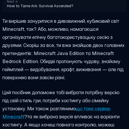
Next
→
How to Tame Ark: Survival Ascended?
Ти вирішив зануритися в дивовижний, кубиковий світ
Minecraft, так? Або, можливо, намагаєшся
організувати епічну багатокористувацьку сесію з
друзями. Скоріш за все, ти вже знайшов двох головних
претендентів: Minecraft Java Edition та Minecraft
Bedrock Edition. Обидві пропонують чудову, знайому
геймплей — видобування, крафт, виживання — але під
поверхнею вони зовсім різні.
Цей посібник допоможе тобі вибрати потрібну версію
під свій стиль гри, потреби хостингу або сімейну
установку. Ми також розглянемо
що таке сервер
Minecraft
?
та як вибрана версія впливає на варіанти
хостингу. А якщо хочеш повного контролю, можеш