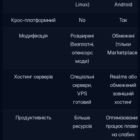
Linux)
Android
Крос-платформний
No
Так
Модифікація
Розширені
Обмежені
(безплатні,
(тільки
опенсорс
Marketplace)
моди)
Хостинг серверів
Спеціальні
Realms або
сервери,
обмежений
VPS
зовнішній
готовий
хостинг
Продуктивність
Більше
Оптимізований
ресурсів
працює плавн
на слабих