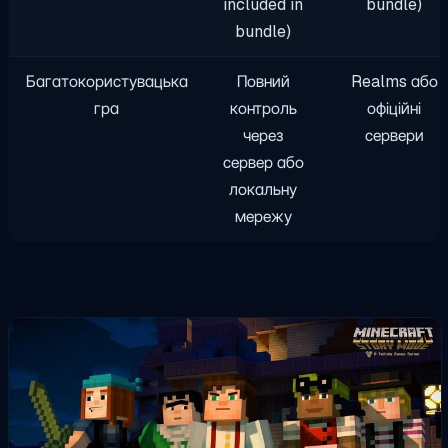
included in
bundle)
bundle)
Багатокористувацька
Повний
Realms або
гра
контроль
офіційні
через
сервери
сервер або
локальну
мережу