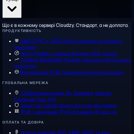
Що є в кожному сервері Cloudzy. Стандарт, а не доплата.
ПРОДУКТИВНІСТЬ
AMD EPYC + DDR5
Ядра й пам'ять останнього
покоління
Чисте NVMe-сховище
Жодних HDD, ніколи
10 Gbps Bandwidth
Тарифи з високою пропускною
здатністю
Віртуалізація KVM
Справжня апаратна ізоляція
ГЛОБАЛЬНА МЕРЕЖА
13 Місцезнаходжень
Пн. Америка, Європа,
Близький Схід, АТР
Захист від DDoS
Захист від атак вбудовано
IPv6 + виділений IPv4
Нативний v6, ваш v4
ОПЛАТА ТА ДОВІРА
Оплата криптою
BTC, XMR, USDT та інші