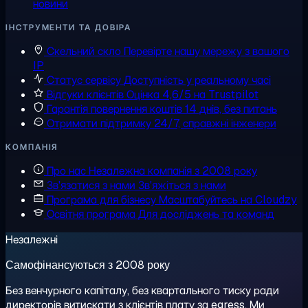
новини
ІНСТРУМЕНТИ ТА ДОВІРА
Скельний скло
Перевірте нашу мережу з вашого
IP
Статус сервісу
Доступність у реальному часі
Відгуки клієнтів
Оцінка 4,6/5 на Trustpilot
Гарантія повернення коштів
14 днів, без питань
Отримати підтримку
24/7, справжні інженери
КОМПАНІЯ
Про нас
Незалежна компанія з 2008 року
Зв'язатися з нами
Зв'яжіться з нами
Програма для бізнесу
Масштабуйтесь на Cloudzy
Освітня програма
Для досліджень та команд
Незалежні
Самофінансуються з 2008 року
Без венчурного капіталу, без квартального тиску ради
директорів витискати з клієнтів плату за egress. Ми