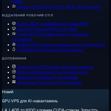
metal
Custom VPS
Оберіть CPU, RAM, диск під себе
ВІДДАЛЕНИЙ РОБОЧИЙ СТІЛ
Купити RDP
Порівняйте всі тарифи RDP
США RDP
Адмін-RDP на IP США
Forex RDP
Торговий десктоп з низькою
затримкою
Botting RDP
Завжди увімкнено для роботи ботів
Linux RDP
Linux-десктоп, віддалено
ДОПОВНЕННЯ
Зберігання VPS
Тарифи з великим диском
Власне ISO
Завантажте власний образ
Виділена IPv4
Ваш IP, не спільний
Додаткові IP
Кілька IPv4 на сервер
Новий
GPU VPS для AI-навантажень
L4, L40S та H100 з повним CUDA-стеком. Запустіть,