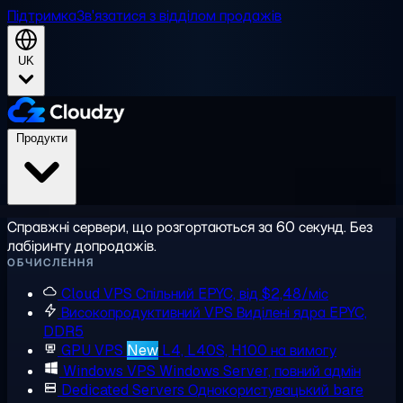
Підтримка
Зв'язатися з відділом продажів
UK
Продукти
Справжні сервери, що розгортаються за 60 секунд. Без
лабіринту допродажів.
ОБЧИСЛЕННЯ
Cloud VPS
Спільний EPYC, від $2,48/міс
Високопродуктивний VPS
Виділені ядра EPYC,
DDR5
GPU VPS
New
L4, L40S, H100 на вимогу
Windows VPS
Windows Server, повний адмін
Dedicated Servers
Однокористувацький bare