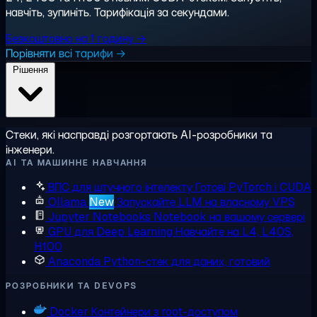
навчіть, зупиніть. Тарифікація за секундами.
Безкоштовно на 1 годину →
Порівняти всі тарифи →
Рішення
Стеки, які насправді розгортають AI-розробники та
інженери.
AI ТА МАШИННЕ НАВЧАННЯ
ВПС для штучного інтелекту
Готові PyTorch і CUDA
Ollama
New
Запускайте LLM на власному VPS
Jupyter Notebooks
Notebook на вашому сервері
GPU для Deep Learning
Навчайте на L4, L40S,
H100
Anaconda
Python-стек для даних, готовий
РОЗРОБНИКИ ТА DEVOPS
Docker
Контейнери з root-доступом