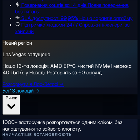
Повернення коштів за 14 днів
Повне повернення,
без питань
SLA доступності 99,95%
Наша гарантія аптайму
Підтримка людьми 24/7
Справжні інженери, за
хвилини
Новий регіон
Las Vegas запущено
Наша 13-та локація: AMD EPYC, чистий NVMe і мережа
40 Гбіт/с у Неваді. Розгорніть за 60 секунд.
Розгорнути в Лас-Вегасі →
Усі 13 локацій →
Ринок
1000+ застосунків розгортаються одним кліком, без
налаштування та зайвого клопоту.
НАЙЧАСТІШЕ ВСТАНОВЛЮЮТЬ