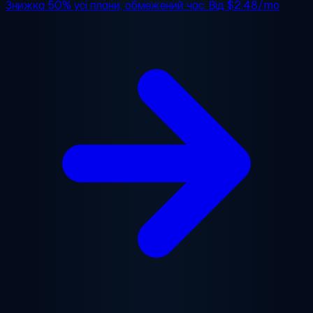
Знижка 50%
усі плани, обмежений час. Від
$2.48/mo