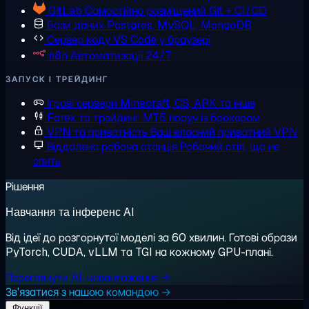
GitLab
Самостійно розміщений Git + CI/CD
Бази даних
Postgres, MySQL, MongoDB
Сервер коду
VS Code у браузері
n8n
Автоматизації 24/7
ЗАПУСК І ТРЕЙДИНГ
Ігрові сервери
Minecraft, CS, ARK та інше
Forex та трейдинг
MT5 поруч із брокером
VPN та приватність
Ваш власний приватний VPN
Віддалена робоча станція
Робочий стіл, що не
спить
Рішення
Навчання та інференс AI
Від ідеї до розгорнутої моделі за 60 хвилин. Готові образи
PyTorch, CUDA, vLLM та TGI на кожному GPU-плані.
Переглянути AI-навантаження →
Зв'язатися з нашою командою →
Функції