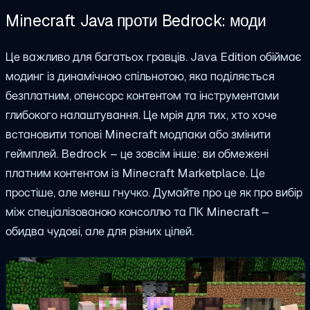
Minecraft Java проти Bedrock: моди
Це важливо для багатьох гравців. Java Edition обіймає
модинг із динамічною спільнотою, яка поділяється
безплатним, опенсорс контентом та інструментами
глибокого налаштування. Це мрія для тих, хто хоче
встановити
топові Minecraft модпаки
або змінити
геймплей. Bedrock – це зовсім інше: ви обмежені
платним контентом із Minecraft Marketplace. Це
простіше, але менш гнучко. Думайте про це як про вибір
між спеціалізованою консоллю та ПК Minecraft –
обидва чудові, але для різних цілей.