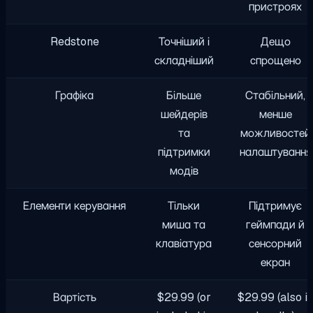
пристроях
Redstone
Точніший і
Дещо
складніший
спрощено
Графіка
Більше
Стабільний,
шейдерів
менше
та
можливостей
підтримки
налаштування
модів
Елементи керування
Тільки
Підтримує
миша та
геймпади й
клавіатура
сенсорний
екран
Вартість
$29.99 (or
$29.99 (also i