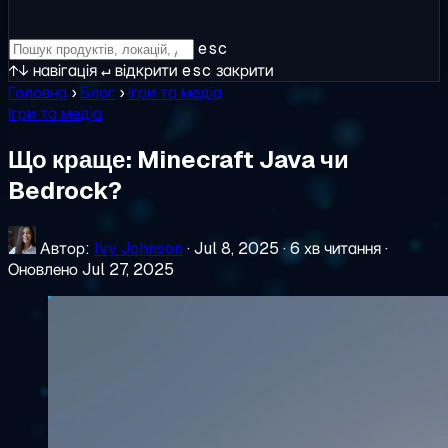
esc
↑↓
навігація
↵
відкрити
esc
закрити
Головна
›
Блог
›
Ігри та медіа
Ігри та медіа
Що краще: Minecraft Java чи
Bedrock?
Автор:
Ivy Johnson
·
Jul 8, 2025
·
6 хв читання
·
Оновлено Jul 27, 2025