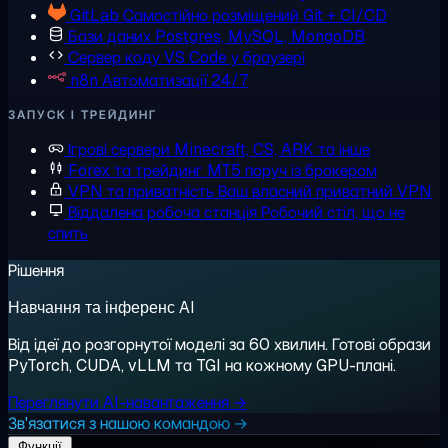
GitLab
Самостійно розміщений Git + CI/CD
Бази даних
Postgres, MySQL, MongoDB
Сервер коду
VS Code у браузері
n8n
Автоматизації 24/7
ЗАПУСК І ТРЕЙДИНГ
Ігрові сервери
Minecraft, CS, ARK та інше
Forex та трейдинг
MT5 поруч із брокером
VPN та приватність
Ваш власний приватний VPN
Віддалена робоча станція
Робочий стіл, що не
спить
Рішення
Навчання та інференс AI
Від ідеї до розгорнутої моделі за 60 хвилин. Готові образи
PyTorch, CUDA, vLLM та TGI на кожному GPU-плані.
Переглянути AI-навантаження →
Зв'язатися з нашою командою →
Функції