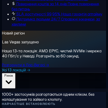
Повернення коштів за 14 днів
Повне повернення,
без питань
SLA доступності 99,95%
Наша гарантія аптайму
Підтримка людьми 24/7
Справжні інженери, за
хвилини
Новий регіон
Las Vegas запущено
Наша 13-та локація: AMD EPYC, чистий NVMe і мережа
40 Гбіт/с у Неваді. Розгорніть за 60 секунд.
Розгорнути в Лас-Вегасі →
Усі 13 локацій →
Ринок
1000+ застосунків розгортаються одним кліком, без
налаштування та зайвого клопоту.
НАЙЧАСТІШЕ ВСТАНОВЛЮЮТЬ