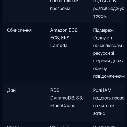
навантаження
звідти ALB
програми
розповсюджує
трафік
Обчислення
Amazon EC2,
Підмережі
ECS, EKS,
з'єднують
Lambda
обчислювальні
ресурси зі
шарами даних і
обміну
повідомленням
Дані
RDS,
Ролі IAM
DynamoDB, S3,
надають права
ElastiCache
на читання і
запис