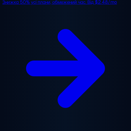
Знижка 50%
усі плани, обмежений час. Від
$2.48/mo