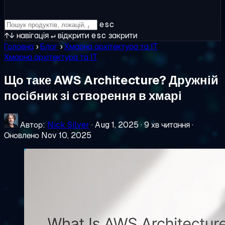
esc
↑↓
навігація
↵
відкрити
esc
закрити
Головна
›
Блог
›
Хмарна архітектура та IT
Хмарна архітектура та IT
Що таке AWS Architecture? Дружній
посібник зі створення в хмарі
Автор:
Nick Silver
·
Aug 1, 2025
·
9 хв читання
·
Оновлено Nov 10, 2025