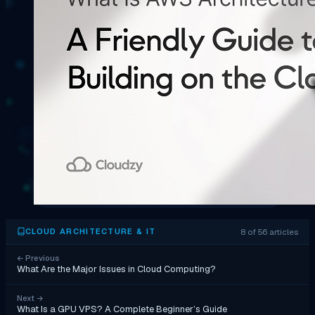
8 of 56 articles
CLOUD ARCHITECTURE & IT
←
Previous
What Are the Major Issues in Cloud Computing?
Next
→
What Is a GPU VPS? A Complete Beginner’s Guide