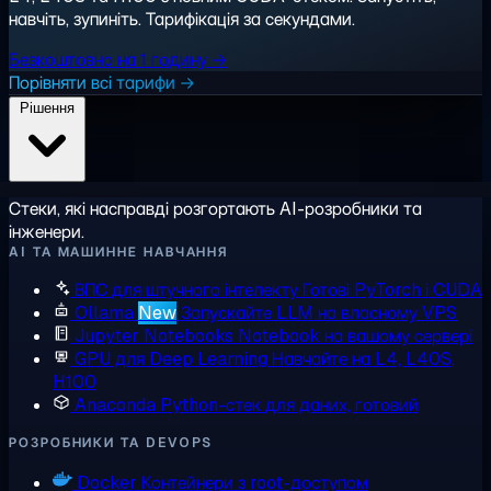
навчіть, зупиніть. Тарифікація за секундами.
Безкоштовно на 1 годину →
Порівняти всі тарифи →
Рішення
Стеки, які насправді розгортають AI-розробники та
інженери.
AI ТА МАШИННЕ НАВЧАННЯ
ВПС для штучного інтелекту
Готові PyTorch і CUDA
Ollama
New
Запускайте LLM на власному VPS
Jupyter Notebooks
Notebook на вашому сервері
GPU для Deep Learning
Навчайте на L4, L40S,
H100
Anaconda
Python-стек для даних, готовий
РОЗРОБНИКИ ТА DEVOPS
Docker
Контейнери з root-доступом