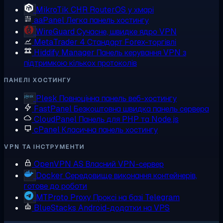
MikroTik CHR
RouterOS у хмарі
aaPanel
Легка панель хостингу
WireGuard
Сучасне, швидке ядро VPN
MetaTrader 4
Стандарт Forex-торгівлі
Hiddify Manager
Панель керування VPN з
підтримкою кількох протоколів
ПАНЕЛІ ХОСТИНГУ
Plesk
Повноцінна панель веб-хостингу
FastPanel
Безкоштовна швидка панель сервера
CloudPanel
Панель для PHP та Node.js
cPanel
Класична панель хостингу
VPN ТА ІНСТРУМЕНТИ
OpenVPN AS
Власний VPN-сервер
Docker
Середовище виконання контейнерів,
готове до роботи
MTProto Proxy
Проксі на базі Telegram
BlueStacks
Android-додатки на VPS