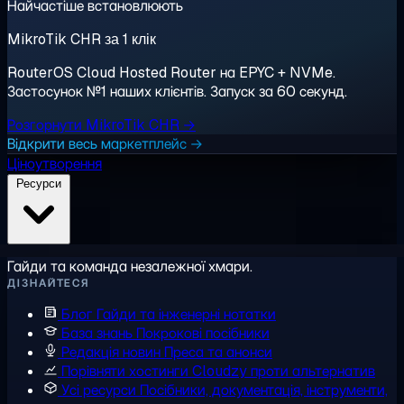
Найчастіше встановлюють
MikroTik CHR за 1 клік
RouterOS Cloud Hosted Router на EPYC + NVMe.
Застосунок №1 наших клієнтів. Запуск за 60 секунд.
Розгорнути MikroTik CHR →
Відкрити весь маркетплейс →
Ціноутворення
Ресурси
Гайди та команда незалежної хмари.
ДІЗНАЙТЕСЯ
Блог
Гайди та інженерні нотатки
База знань
Покрокові посібники
Редакція новин
Преса та анонси
Порівняти хостинги
Cloudzy проти альтернатив
Усі ресурси
Посібники, документація, інструменти,