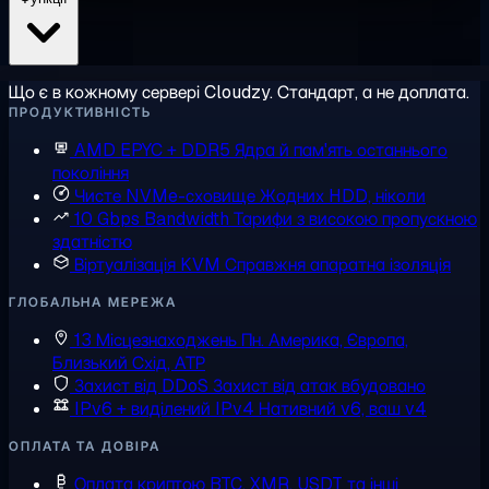
Що є в кожному сервері Cloudzy. Стандарт, а не доплата.
ПРОДУКТИВНІСТЬ
AMD EPYC + DDR5
Ядра й пам'ять останнього
покоління
Чисте NVMe-сховище
Жодних HDD, ніколи
10 Gbps Bandwidth
Тарифи з високою пропускною
здатністю
Віртуалізація KVM
Справжня апаратна ізоляція
ГЛОБАЛЬНА МЕРЕЖА
13 Місцезнаходжень
Пн. Америка, Європа,
Близький Схід, АТР
Захист від DDoS
Захист від атак вбудовано
IPv6 + виділений IPv4
Нативний v6, ваш v4
ОПЛАТА ТА ДОВІРА
Оплата криптою
BTC, XMR, USDT та інші