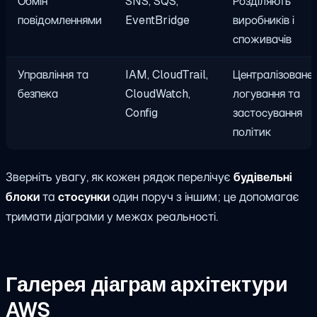
Обмін
SNS, SQS,
Розділяють
повідомленнями
EventBridge
виробників і
споживачів
Управління та
IAM, CloudTrail,
Централізоване
безпека
CloudWatch,
логування та
Config
застосування
політик
Зверніть увагу, як кожен рядок перелічує
будівельні
блоки
та
стосунки
один поруч з іншим; це допомагає
тримати діаграми у межах реальності.
Галерея діаграм архітектури
AWS