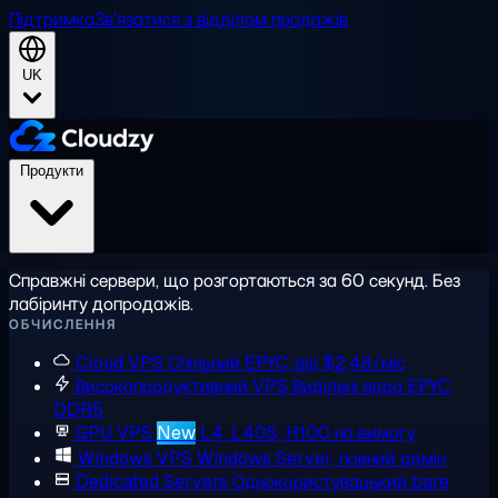
Підтримка
Зв'язатися з відділом продажів
UK
Продукти
Справжні сервери, що розгортаються за 60 секунд. Без
лабіринту допродажів.
ОБЧИСЛЕННЯ
Cloud VPS
Спільний EPYC, від $2,48/міс
Високопродуктивний VPS
Виділені ядра EPYC,
DDR5
GPU VPS
New
L4, L40S, H100 на вимогу
Windows VPS
Windows Server, повний адмін
Dedicated Servers
Однокористувацький bare