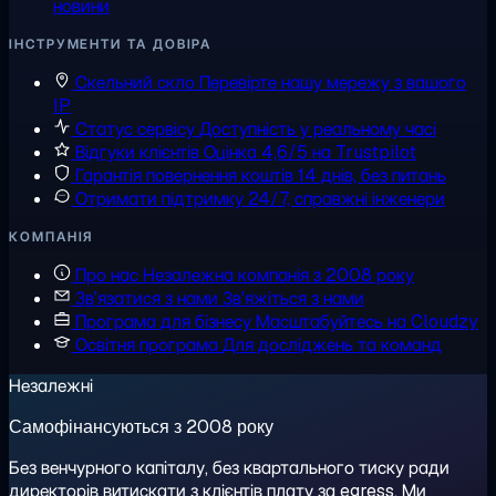
новини
ІНСТРУМЕНТИ ТА ДОВІРА
Скельний скло
Перевірте нашу мережу з вашого
IP
Статус сервісу
Доступність у реальному часі
Відгуки клієнтів
Оцінка 4,6/5 на Trustpilot
Гарантія повернення коштів
14 днів, без питань
Отримати підтримку
24/7, справжні інженери
КОМПАНІЯ
Про нас
Незалежна компанія з 2008 року
Зв'язатися з нами
Зв'яжіться з нами
Програма для бізнесу
Масштабуйтесь на Cloudzy
Освітня програма
Для досліджень та команд
Незалежні
Самофінансуються з 2008 року
Без венчурного капіталу, без квартального тиску ради
директорів витискати з клієнтів плату за egress. Ми