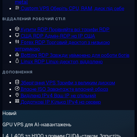
metal
Custom VPS
Оберіть CPU, RAM, диск під себе
ВІДДАЛЕНИЙ РОБОЧИЙ СТІЛ
Купити RDP
Порівняйте всі тарифи RDP
США RDP
Адмін-RDP на IP США
Forex RDP
Торговий десктоп з низькою
затримкою
Botting RDP
Завжди увімкнено для роботи ботів
Linux RDP
Linux-десктоп, віддалено
ДОПОВНЕННЯ
Зберігання VPS
Тарифи з великим диском
Власне ISO
Завантажте власний образ
Виділена IPv4
Ваш IP, не спільний
Додаткові IP
Кілька IPv4 на сервер
Новий
GPU VPS для AI-навантажень
L4, L40S та H100 з повним CUDA-стеком. Запустіть,