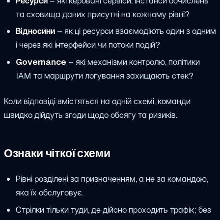
Ресурси
– які керовані сервіси, інстанси обчислень
та сховища даних присутні на кожному рівні?
Відносини
– як ці ресурси взаємодіють один з одним
і через які інтерфейси чи потоки подій?
Governance
– які механізми контролю, політики
IAM та маршрути логування захищають стек?
Коли відповіді вмістяться на одній схемі, команди
швидко дійдуть згоди щодо обсягу та ризиків.
Ознаки чіткої схеми
Рівні розділені за призначенням, а не за командою,
яка їх обслуговує.
Стрілки тільки туди, де дійсно проходить трафік; без