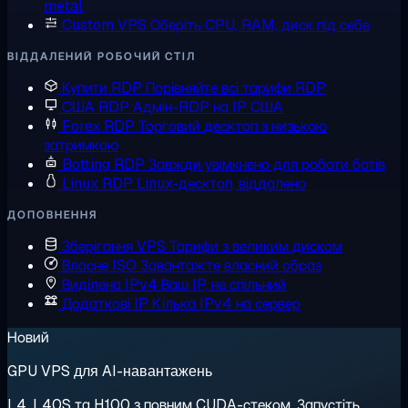
metal
Custom VPS
Оберіть CPU, RAM, диск під себе
ВІДДАЛЕНИЙ РОБОЧИЙ СТІЛ
Купити RDP
Порівняйте всі тарифи RDP
США RDP
Адмін-RDP на IP США
Forex RDP
Торговий десктоп з низькою
затримкою
Botting RDP
Завжди увімкнено для роботи ботів
Linux RDP
Linux-десктоп, віддалено
ДОПОВНЕННЯ
Зберігання VPS
Тарифи з великим диском
Власне ISO
Завантажте власний образ
Виділена IPv4
Ваш IP, не спільний
Додаткові IP
Кілька IPv4 на сервер
Новий
GPU VPS для AI-навантажень
L4, L40S та H100 з повним CUDA-стеком. Запустіть,