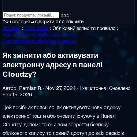
esc
↑↓
навігація
↵
відкрити
esc
закрити
Головна
›
База знань
›
Обліковий запис та правила
›
Налаштування облікового запису
Налаштування облікового запису
Як змінити або активувати
электронну адресу в панелі
Cloudzy?
Автор: Parnian R.
·
Nov 27, 2024
·
1 хв читання
·
Оновлено
Feb 15, 2026
Цей посібник пояснює, як активувати нову адресу
електронної пошти або оновити існуючу в Панелі
Cloudzy, допомагаючи вам зберегти безпеку
облікового запису та повний доступ до всіх сервісів