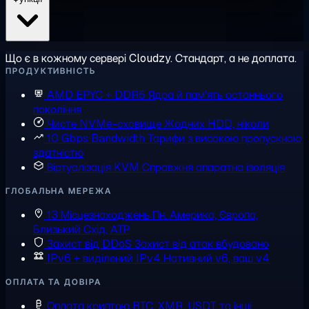
Що є в кожному сервері Cloudzy. Стандарт, а не доплата.
ПРОДУКТИВНІСТЬ
AMD EPYC + DDR5
Ядра й пам'ять останнього
покоління
Чисте NVMe-сховище
Жодних HDD, ніколи
10 Gbps Bandwidth
Тарифи з високою пропускною
здатністю
Віртуалізація KVM
Справжня апаратна ізоляція
ГЛОБАЛЬНА МЕРЕЖА
13 Місцезнаходжень
Пн. Америка, Європа,
Близький Схід, АТР
Захист від DDoS
Захист від атак вбудовано
IPv6 + виділений IPv4
Нативний v6, ваш v4
ОПЛАТА ТА ДОВІРА
Оплата криптою
BTC, XMR, USDT та інші