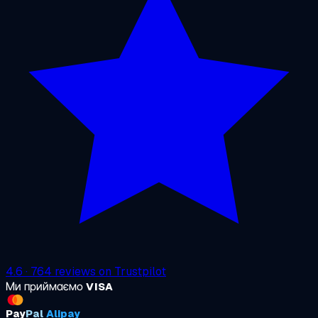
4.6
·
764
reviews on
Trustpilot
Ми приймаємо
VISA
Pay
Pal
Alipay