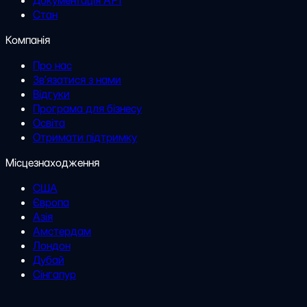
Документація API
Стан
Компанія
Про нас
Зв'язатися з нами
Відгуки
Програма для бізнесу
Освіта
Отримати підтримку
Місцезнаходження
США
Європа
Азія
Амстердам
Лондон
Дубай
Сінгапур