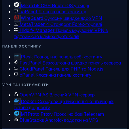
MikroTik CHR
RouterOS у хмарі
aaPanel
Легка панель хостингу
WireGuard
Сучасне, швидке ядро VPN
MetaTrader 4
Стандарт Forex-торгівлі
Hiddify Manager
Панель керування VPN з
підтримкою кількох протоколів
ПАНЕЛІ ХОСТИНГУ
Plesk
Повноцінна панель веб-хостингу
FastPanel
Безкоштовна швидка панель сервера
CloudPanel
Панель для PHP та Node.js
cPanel
Класична панель хостингу
VPN ТА ІНСТРУМЕНТИ
OpenVPN AS
Власний VPN-сервер
Docker
Середовище виконання контейнерів,
готове до роботи
MTProto Proxy
Проксі на базі Telegram
BlueStacks
Android-додатки на VPS