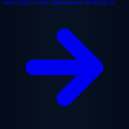
Знижка 50%
усі плани, обмежений час. Від
$2.48/mo