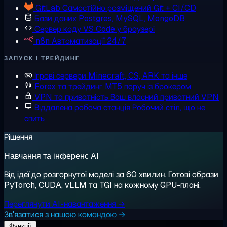
GitLab
Самостійно розміщений Git + CI/CD
Бази даних
Postgres, MySQL, MongoDB
Сервер коду
VS Code у браузері
n8n
Автоматизації 24/7
ЗАПУСК І ТРЕЙДИНГ
Ігрові сервери
Minecraft, CS, ARK та інше
Forex та трейдинг
MT5 поруч із брокером
VPN та приватність
Ваш власний приватний VPN
Віддалена робоча станція
Робочий стіл, що не
спить
Рішення
Навчання та інференс AI
Від ідеї до розгорнутої моделі за 60 хвилин. Готові образи
PyTorch, CUDA, vLLM та TGI на кожному GPU-плані.
Переглянути AI-навантаження →
Зв'язатися з нашою командою →
Функції