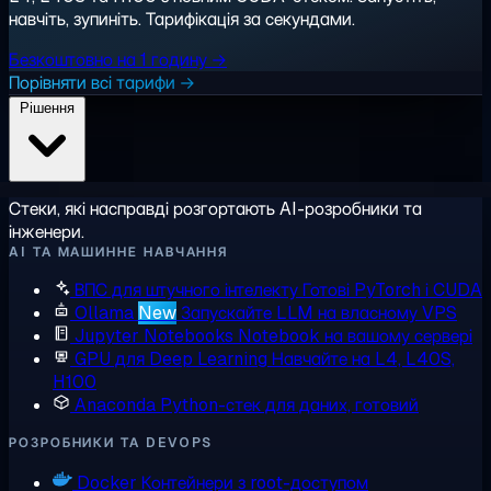
навчіть, зупиніть. Тарифікація за секундами.
Безкоштовно на 1 годину →
Порівняти всі тарифи →
Рішення
Стеки, які насправді розгортають AI-розробники та
інженери.
AI ТА МАШИННЕ НАВЧАННЯ
ВПС для штучного інтелекту
Готові PyTorch і CUDA
Ollama
New
Запускайте LLM на власному VPS
Jupyter Notebooks
Notebook на вашому сервері
GPU для Deep Learning
Навчайте на L4, L40S,
H100
Anaconda
Python-стек для даних, готовий
РОЗРОБНИКИ ТА DEVOPS
Docker
Контейнери з root-доступом