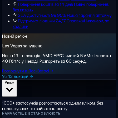
Повернення коштів за 14 днів
Повне повернення,
без питань
SLA доступності 99,95%
Наша гарантія аптайму
Підтримка людьми 24/7
Справжні інженери, за
хвилини
Новий регіон
Las Vegas запущено
Наша 13-та локація: AMD EPYC, чистий NVMe і мережа
40 Гбіт/с у Неваді. Розгорніть за 60 секунд.
Розгорнути в Лас-Вегасі →
Усі 13 локацій →
Ринок
1000+ застосунків розгортаються одним кліком, без
налаштування та зайвого клопоту.
НАЙЧАСТІШЕ ВСТАНОВЛЮЮТЬ