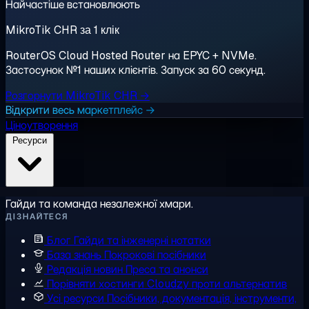
Найчастіше встановлюють
MikroTik CHR за 1 клік
RouterOS Cloud Hosted Router на EPYC + NVMe.
Застосунок №1 наших клієнтів. Запуск за 60 секунд.
Розгорнути MikroTik CHR →
Відкрити весь маркетплейс →
Ціноутворення
Ресурси
Гайди та команда незалежної хмари.
ДІЗНАЙТЕСЯ
Блог
Гайди та інженерні нотатки
База знань
Покрокові посібники
Редакція новин
Преса та анонси
Порівняти хостинги
Cloudzy проти альтернатив
Усі ресурси
Посібники, документація, інструменти,