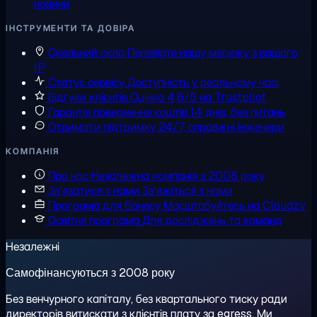
новини
ІНСТРУМЕНТИ ТА ДОВІРА
Скельний скло
Перевірте нашу мережу з вашого
IP
Статус сервісу
Доступність у реальному часі
Відгуки клієнтів
Оцінка 4,6/5 на Trustpilot
Гарантія повернення коштів
14 днів, без питань
Отримати підтримку
24/7, справжні інженери
КОМПАНІЯ
Про нас
Незалежна компанія з 2008 року
Зв'язатися з нами
Зв'яжіться з нами
Програма для бізнесу
Масштабуйтесь на Cloudzy
Освітня програма
Для досліджень та команд
Незалежні
Самофінансуються з 2008 року
Без венчурного капіталу, без квартального тиску ради
директорів витискати з клієнтів плату за egress. Ми