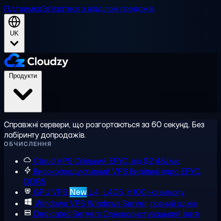
Підтримка
Зв'язатися з відділом продажів
UK
Продукти
Справжні сервери, що розгортаються за 60 секунд. Без
лабіринту допродажів.
ОБЧИСЛЕННЯ
Cloud VPS
Спільний EPYC, від $2,48/міс
Високопродуктивний VPS
Виділені ядра EPYC,
DDR5
GPU VPS
New
L4, L40S, H100 на вимогу
Windows VPS
Windows Server, повний адмін
Dedicated Servers
Однокористувацький bare