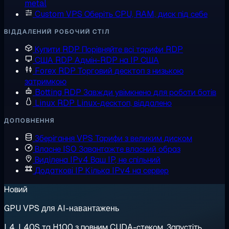
metal
Custom VPS
Оберіть CPU, RAM, диск під себе
ВІДДАЛЕНИЙ РОБОЧИЙ СТІЛ
Купити RDP
Порівняйте всі тарифи RDP
США RDP
Адмін-RDP на IP США
Forex RDP
Торговий десктоп з низькою
затримкою
Botting RDP
Завжди увімкнено для роботи ботів
Linux RDP
Linux-десктоп, віддалено
ДОПОВНЕННЯ
Зберігання VPS
Тарифи з великим диском
Власне ISO
Завантажте власний образ
Виділена IPv4
Ваш IP, не спільний
Додаткові IP
Кілька IPv4 на сервер
Новий
GPU VPS для AI-навантажень
L4, L40S та H100 з повним CUDA-стеком. Запустіть,