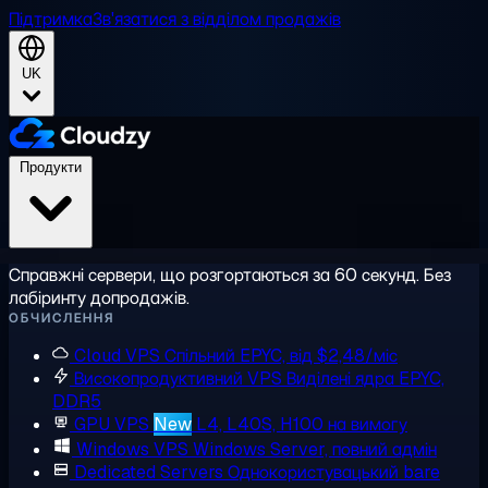
Підтримка
Зв'язатися з відділом продажів
UK
Продукти
Справжні сервери, що розгортаються за 60 секунд. Без
лабіринту допродажів.
ОБЧИСЛЕННЯ
Cloud VPS
Спільний EPYC, від $2,48/міс
Високопродуктивний VPS
Виділені ядра EPYC,
DDR5
GPU VPS
New
L4, L40S, H100 на вимогу
Windows VPS
Windows Server, повний адмін
Dedicated Servers
Однокористувацький bare