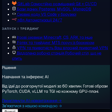
GitLab
Самостійно розміщений Git + CI/CD
Бази даних
Postgres, MySQL, MongoDB
Сервер коду
VS Code у браузері
n8n
Автоматизації 24/7
ЗАПУСК І ТРЕЙДИНГ
Ігрові сервери
Minecraft, CS, ARK та інше
Forex та трейдинг
MT5 поруч із брокером
VPN та приватність
Ваш власний приватний VPN
Віддалена робоча станція
Робочий стіл, що не
спить
Рішення
Навчання та інференс AI
Від ідеї до розгорнутої моделі за 60 хвилин. Готові образи
PyTorch, CUDA, vLLM та TGI на кожному GPU-плані.
Переглянути AI-навантаження →
Зв'язатися з нашою командою →
Функції