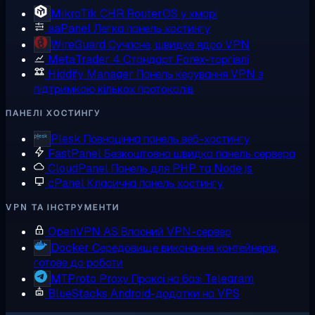
MikroTik CHR
RouterOS у хмарі
aaPanel
Легка панель хостингу
WireGuard
Сучасне, швидке ядро VPN
MetaTrader 4
Стандарт Forex-торгівлі
Hiddify Manager
Панель керування VPN з
підтримкою кількох протоколів
ПАНЕЛІ ХОСТИНГУ
Plesk
Повноцінна панель веб-хостингу
FastPanel
Безкоштовна швидка панель сервера
CloudPanel
Панель для PHP та Node.js
cPanel
Класична панель хостингу
VPN ТА ІНСТРУМЕНТИ
OpenVPN AS
Власний VPN-сервер
Docker
Середовище виконання контейнерів,
готове до роботи
MTProto Proxy
Проксі на базі Telegram
BlueStacks
Android-додатки на VPS