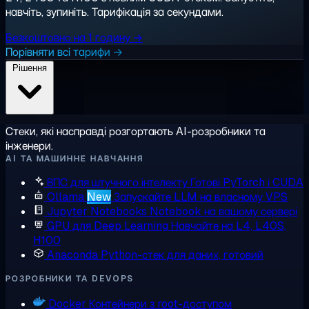
навчіть, зупиніть. Тарифікація за секундами.
Безкоштовно на 1 годину →
Порівняти всі тарифи →
Рішення
Стеки, які насправді розгортають AI-розробники та
інженери.
AI ТА МАШИННЕ НАВЧАННЯ
ВПС для штучного інтелекту
Готові PyTorch і CUDA
Ollama
New
Запускайте LLM на власному VPS
Jupyter Notebooks
Notebook на вашому сервері
GPU для Deep Learning
Навчайте на L4, L40S,
H100
Anaconda
Python-стек для даних, готовий
РОЗРОБНИКИ ТА DEVOPS
Docker
Контейнери з root-доступом