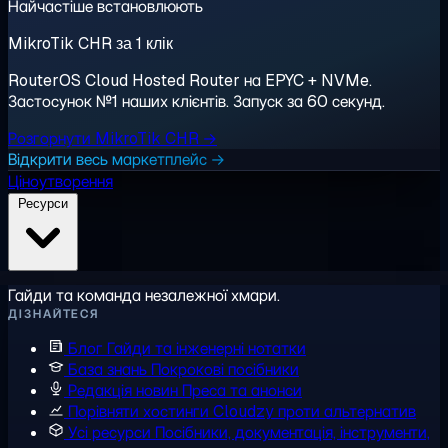
Найчастіше встановлюють
MikroTik CHR за 1 клік
RouterOS Cloud Hosted Router на EPYC + NVMe.
Застосунок №1 наших клієнтів. Запуск за 60 секунд.
Розгорнути MikroTik CHR →
Відкрити весь маркетплейс →
Ціноутворення
Ресурси
Гайди та команда незалежної хмари.
ДІЗНАЙТЕСЯ
Блог
Гайди та інженерні нотатки
База знань
Покрокові посібники
Редакція новин
Преса та анонси
Порівняти хостинги
Cloudzy проти альтернатив
Усі ресурси
Посібники, документація, інструменти,