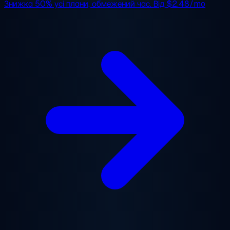
Знижка 50%
усі плани, обмежений час. Від
$2.48/mo