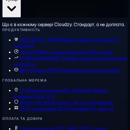
Що є в кожному сервері Cloudzy. Стандарт, а не доплата.
ПРОДУКТИВНІСТЬ
AMD EPYC + DDR5
Ядра й пам'ять останнього
покоління
Чисте NVMe-сховище
Жодних HDD, ніколи
10 Gbps Bandwidth
Тарифи з високою пропускною
здатністю
Віртуалізація KVM
Справжня апаратна ізоляція
ГЛОБАЛЬНА МЕРЕЖА
13 Місцезнаходжень
Пн. Америка, Європа,
Близький Схід, АТР
Захист від DDoS
Захист від атак вбудовано
IPv6 + виділений IPv4
Нативний v6, ваш v4
ОПЛАТА ТА ДОВІРА
Оплата криптою
BTC, XMR, USDT та інші