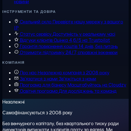
новини
ІНСТРУМЕНТИ ТА ДОВІРА
Скельний скло
Перевірте нашу мережу з вашого
IP
Статус сервісу
Доступність у реальному часі
Відгуки клієнтів
Оцінка 4,6/5 на Trustpilot
Гарантія повернення коштів
14 днів, без питань
Отримати підтримку
24/7, справжні інженери
КОМПАНІЯ
Про нас
Незалежна компанія з 2008 року
Зв'язатися з нами
Зв'яжіться з нами
Програма для бізнесу
Масштабуйтесь на Cloudzy
Освітня програма
Для досліджень та команд
Незалежні
Самофінансуються з 2008 року
Без венчурного капіталу, без квартального тиску ради
директорів витискати з клієнтів плату за egress. Ми