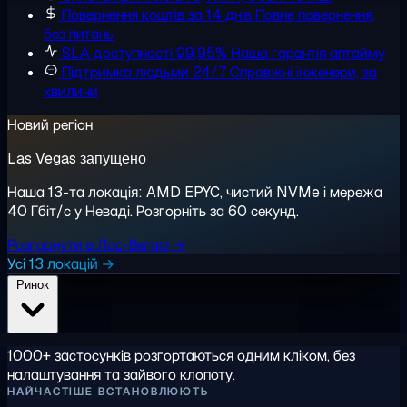
Повернення коштів за 14 днів
Повне повернення,
без питань
SLA доступності 99,95%
Наша гарантія аптайму
Підтримка людьми 24/7
Справжні інженери, за
хвилини
Новий регіон
Las Vegas запущено
Наша 13-та локація: AMD EPYC, чистий NVMe і мережа
40 Гбіт/с у Неваді. Розгорніть за 60 секунд.
Розгорнути в Лас-Вегасі →
Усі 13 локацій →
Ринок
1000+ застосунків розгортаються одним кліком, без
налаштування та зайвого клопоту.
НАЙЧАСТІШЕ ВСТАНОВЛЮЮТЬ