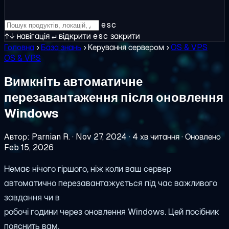
esc
↑↓
навігація
↵
відкрити
esc
закрити
Головна
›
База знань
›
Керування сервером
›
OS & VPS
OS & VPS
Вимкніть автоматичне
перезавантаження після оновлення
Windows
Автор: Parnian R.
·
Nov 27, 2024
·
4 хв читання
·
Оновлено
Feb 15, 2026
Немає нічого гіршого, ніж коли ваш сервер
автоматично перезавантажується під час важливого
завдання чи в
робочі години через оновлення Windows. Цей посібник
пояснить вам,