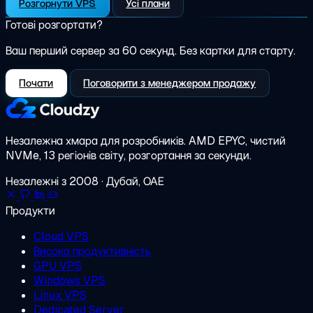
Розгорнути VPS
Усі плани
Готові розгортати?
Ваш перший сервер за 60 секунд. Без картки для старту.
Почати
Поговорити з менеджером продажу
Незалежна хмара для розробників.
AMD EPYC, чистий
NVMe, 13 регіонів світу, розгортання за секунди.
Незалежні з 2008 · Дубай, ОАЕ
Продукти
Cloud VPS
Висока продуктивність
GPU VPS
Windows VPS
Linux VPS
Dedicated Server