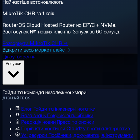
Найчастіше встановлюють
MikroTik CHR за 1 клік
RouterOS Cloud Hosted Router на EPYC + NVMe.
Застосунок №1 наших клієнтів. Запуск за 60 секунд.
Розгорнути MikroTik CHR →
Відкрити весь маркетплейс →
Ціноутворення
Ресурси
Гайди та команда незалежної хмари.
ДІЗНАЙТЕСЯ
Блог
Гайди та інженерні нотатки
База знань
Покрокові посібники
Редакція новин
Преса та анонси
Порівняти хостинги
Cloudzy проти альтернатив
Усі ресурси
Посібники, документація, інструменти,