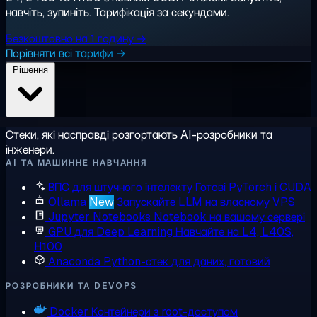
навчіть, зупиніть. Тарифікація за секундами.
Безкоштовно на 1 годину →
Порівняти всі тарифи →
Рішення
Стеки, які насправді розгортають AI-розробники та
інженери.
AI ТА МАШИННЕ НАВЧАННЯ
ВПС для штучного інтелекту
Готові PyTorch і CUDA
Ollama
New
Запускайте LLM на власному VPS
Jupyter Notebooks
Notebook на вашому сервері
GPU для Deep Learning
Навчайте на L4, L40S,
H100
Anaconda
Python-стек для даних, готовий
РОЗРОБНИКИ ТА DEVOPS
Docker
Контейнери з root-доступом