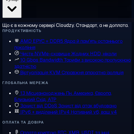
Що є в кожному сервері Cloudzy. Стандарт, а не доплата.
ПРОДУКТИВНІСТЬ
AMD EPYC + DDR5
Ядра й пам'ять останнього
покоління
Чисте NVMe-сховище
Жодних HDD, ніколи
10 Gbps Bandwidth
Тарифи з високою пропускною
здатністю
Віртуалізація KVM
Справжня апаратна ізоляція
ГЛОБАЛЬНА МЕРЕЖА
13 Місцезнаходжень
Пн. Америка, Європа,
Близький Схід, АТР
Захист від DDoS
Захист від атак вбудовано
IPv6 + виділений IPv4
Нативний v6, ваш v4
ОПЛАТА ТА ДОВІРА
Оплата криптою
BTC, XMR, USDT та інші