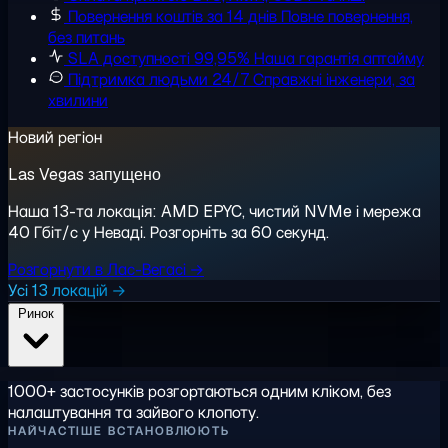
Повернення коштів за 14 днів
Повне повернення,
без питань
SLA доступності 99,95%
Наша гарантія аптайму
Підтримка людьми 24/7
Справжні інженери, за
хвилини
Новий регіон
Las Vegas запущено
Наша 13-та локація: AMD EPYC, чистий NVMe і мережа
40 Гбіт/с у Неваді. Розгорніть за 60 секунд.
Розгорнути в Лас-Вегасі →
Усі 13 локацій →
Ринок
1000+ застосунків розгортаються одним кліком, без
налаштування та зайвого клопоту.
НАЙЧАСТІШЕ ВСТАНОВЛЮЮТЬ