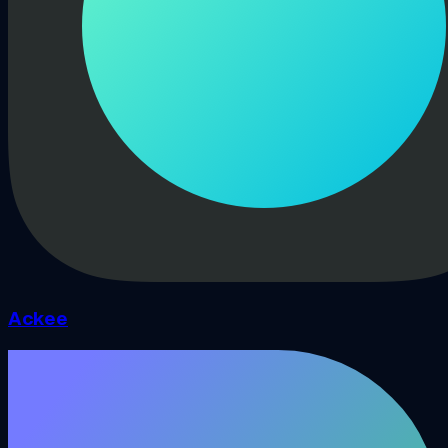
Ackee