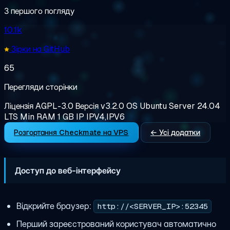
З першого погляду
10.1k
Зірки на GitHub
65
Перегляди сторінки
Ліцензія
AGPL-3.0
Версія
v3.2.0
OS
Ubuntu Server 24.04
LTS
Min RAM
1 GB
IP
IPV4,IPV6
Розгортання Checkmate на VPS
← Усі додатки
Доступ до веб-інтерфейсу
Відкрийте браузер:
http://<SERVER_IP>:52345
Перший зареєстрований користувач автоматично