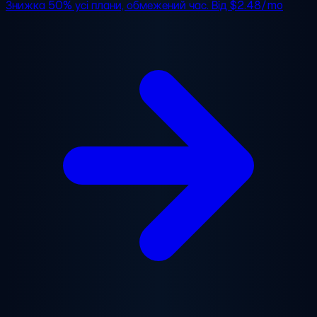
Знижка 50%
усі плани, обмежений час. Від
$2.48/mo