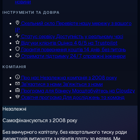
новини
ІНСТРУМЕНТИ ТА ДОВІРА
Скельний скло
Перевірте нашу мережу з вашого
IP
Статус сервісу
Доступність у реальному часі
Відгуки клієнтів
Оцінка 4,6/5 на Trustpilot
Гарантія повернення коштів
14 днів, без питань
Отримати підтримку
24/7, справжні інженери
КОМПАНІЯ
Про нас
Незалежна компанія з 2008 року
Зв'язатися з нами
Зв'яжіться з нами
Програма для бізнесу
Масштабуйтесь на Cloudzy
Освітня програма
Для досліджень та команд
Незалежні
Самофінансуються з 2008 року
Без венчурного капіталу, без квартального тиску ради
директорів витискати з клієнтів плату за egress. Ми