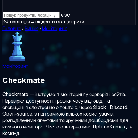
esc
↑↓
навігація
↵
відкрити
esc
закрити
Головна
›
Ринок
›
Моніторинг
Моніторинг
Checkmate
Checkmate — інструмент моніторингу серверів і сайтів.
Перевірки доступності, графіки часу відповіді та
сповіщення електронною поштою, через Slack і Discord.
Open-source, з підтримкою кількох користувачів,
розподіленими агентами та зручними дашбордами для
кожного монітора. Чиста альтернатива UptimeKuma для
команд.