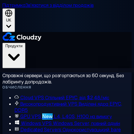
Підтримка
Зв'язатися з відділом продажів
UK
Продукти
Справжні сервери, що розгортаються за 60 секунд. Без
лабіринту допродажів.
ОБЧИСЛЕННЯ
Cloud VPS
Спільний EPYC, від $2,48/міс
Високопродуктивний VPS
Виділені ядра EPYC,
DDR5
GPU VPS
New
L4, L40S, H100 на вимогу
Windows VPS
Windows Server, повний адмін
Dedicated Servers
Однокористувацький bare