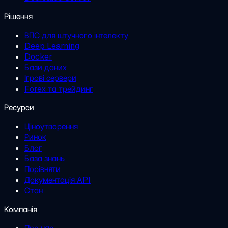
Рішення
ВПС для штучного інтелекту
Deep Learning
Docker
Бази даних
Ігрові сервери
Forex та трейдинг
Ресурси
Ціноутворення
Ринок
Блог
База знань
Порівняти
Документація API
Стан
Компанія