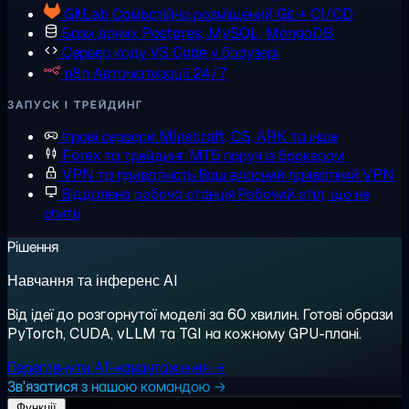
GitLab
Самостійно розміщений Git + CI/CD
Бази даних
Postgres, MySQL, MongoDB
Сервер коду
VS Code у браузері
n8n
Автоматизації 24/7
ЗАПУСК І ТРЕЙДИНГ
Ігрові сервери
Minecraft, CS, ARK та інше
Forex та трейдинг
MT5 поруч із брокером
VPN та приватність
Ваш власний приватний VPN
Віддалена робоча станція
Робочий стіл, що не
спить
Рішення
Навчання та інференс AI
Від ідеї до розгорнутої моделі за 60 хвилин. Готові образи
PyTorch, CUDA, vLLM та TGI на кожному GPU-плані.
Переглянути AI-навантаження →
Зв'язатися з нашою командою →
Функції