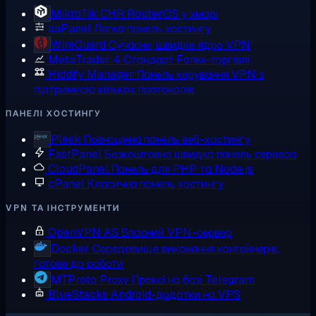
MikroTik CHR
RouterOS у хмарі
aaPanel
Легка панель хостингу
WireGuard
Сучасне, швидке ядро VPN
MetaTrader 4
Стандарт Forex-торгівлі
Hiddify Manager
Панель керування VPN з
підтримкою кількох протоколів
ПАНЕЛІ ХОСТИНГУ
Plesk
Повноцінна панель веб-хостингу
FastPanel
Безкоштовна швидка панель сервера
CloudPanel
Панель для PHP та Node.js
cPanel
Класична панель хостингу
VPN ТА ІНСТРУМЕНТИ
OpenVPN AS
Власний VPN-сервер
Docker
Середовище виконання контейнерів,
готове до роботи
MTProto Proxy
Проксі на базі Telegram
BlueStacks
Android-додатки на VPS