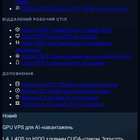
metal
Custom VPS
Оберіть CPU, RAM, диск під себе
ВІДДАЛЕНИЙ РОБОЧИЙ СТІЛ
Купити RDP
Порівняйте всі тарифи RDP
США RDP
Адмін-RDP на IP США
Forex RDP
Торговий десктоп з низькою
затримкою
Botting RDP
Завжди увімкнено для роботи ботів
Linux RDP
Linux-десктоп, віддалено
ДОПОВНЕННЯ
Зберігання VPS
Тарифи з великим диском
Власне ISO
Завантажте власний образ
Виділена IPv4
Ваш IP, не спільний
Додаткові IP
Кілька IPv4 на сервер
Новий
GPU VPS для AI-навантажень
L4, L40S та H100 з повним CUDA-стеком. Запустіть,