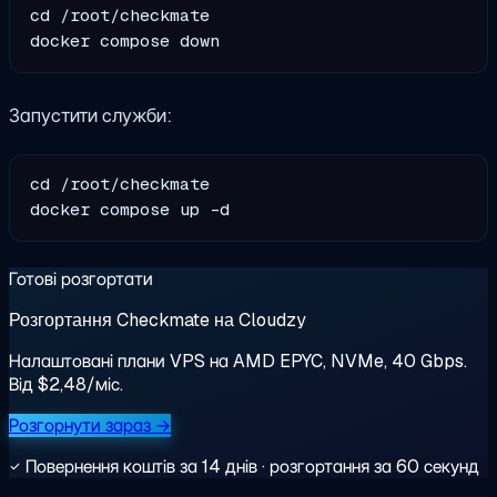
cd /root/checkmate

Запустити служби:
cd /root/checkmate

Готові розгортати
Розгортання Checkmate на Cloudzy
Налаштовані плани VPS на AMD EPYC, NVMe, 40 Gbps.
Від $2,48/міс.
Розгорнути зараз →
Повернення коштів за 14 днів · розгортання за 60 секунд