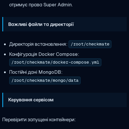
отримує права Super Admin.
Важливі файли та директорії
Директорія встановлення:
/root/checkmate
Конфігурація Docker Compose:
/root/checkmate/docker-compose.yml
Постійні дані MongoDB:
/root/checkmate/mongo/data
Керування сервісом
Перевірити запущені контейнери: