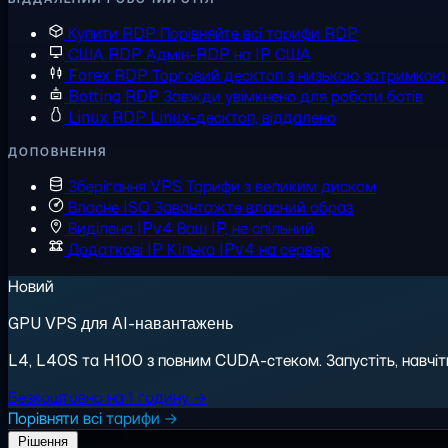
Купити RDP
Порівняйте всі тарифи RDP
США RDP
Адмін-RDP на IP США
Forex RDP
Торговий десктоп з низькою затримкою
Botting RDP
Завжди увімкнено для роботи ботів
Linux RDP
Linux-десктоп, віддалено
ДОПОВНЕННЯ
Зберігання VPS
Тарифи з великим диском
Власне ISO
Завантажте власний образ
Виділена IPv4
Ваш IP, не спільний
Додаткові IP
Кілька IPv4 на сервер
Новий
GPU VPS для AI-навантажень
L4, L40S та H100 з повним CUDA-стеком. Запустіть, навчіть,
Безкоштовно на 1 годину →
Порівняти всі тарифи →
Рішення