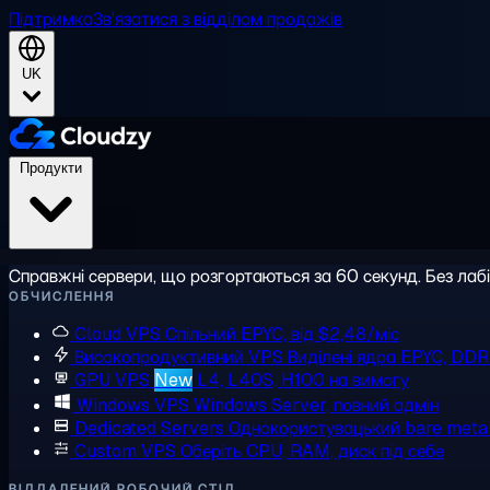
Підтримка
Зв'язатися з відділом продажів
UK
Продукти
Справжні сервери, що розгортаються за 60 секунд. Без лаб
ОБЧИСЛЕННЯ
Cloud VPS
Спільний EPYC, від $2,48/міс
Високопродуктивний VPS
Виділені ядра EPYC, DD
GPU VPS
New
L4, L40S, H100 на вимогу
Windows VPS
Windows Server, повний адмін
Dedicated Servers
Однокористувацький bare meta
Custom VPS
Оберіть CPU, RAM, диск під себе
ВІДДАЛЕНИЙ РОБОЧИЙ СТІЛ