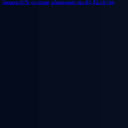
Знижка 50%
усі плани, обмежений час. Від
$2.48/mo