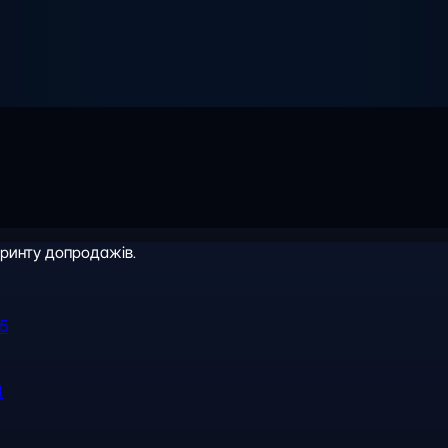
іринту допродажів.
R5
l