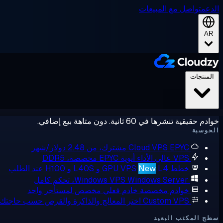
الدعم
تواصل مع المبيعات
AR
المنتجات
خوادم حقيقية تنشرها في 60 ثانية. دون متاهة بيع إضافي.
الحوسبة
EPYC مشترك، من 2.48 دولار/شهر
Cloud VPS
VPS عالي الأداء
أنوية EPYC مخصصة، DDR5
خطط GPU VPS
L4 و L40S و H100 عند الطلب
New
Windows Server، تحكم كامل
Windows VPS
خوادم مخصصة
خادم فعلي مخصص لمستأجر واحد
Custom VPS
اختر المعالج والذاكرة والقرص حسب حاجتك
سطح المكتب البعيد