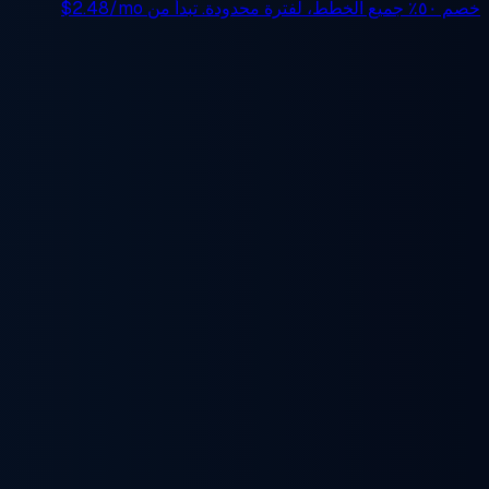
خصم ٥٠٪
جميع الخطط، لفترة محدودة. تبدأ من
$2.48/mo