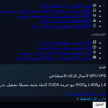
اشترِ RDP
قارن كل خطط RDP
RDP في الولايات المتحدة
RDP بصلاحيات إدارية على عناوين IP أمريكية
Forex RDP
سطح مكتب تداول منخفض الكمون
Botting RDP
تشغيل دائم لبوتاتك
Linux RDP
سطح مكتب Linux عن بُعد
الإضافات
VPS للتخزين
خطط بأقراص كبيرة
ISO مخصص
شغّل صورتك الخاصة
IPv4 مخصص
عنوان IP خاص بك، غير مشترك
عناوين IP إضافية
عناوين IPv4 متعددة لكل خادم
جديد
GPU VPS لأحمال الذكاء الاصطناعي
L4 وL40S وH100 مع حزمة CUDA كاملة مثبتة مسبقًا. تشغيل، تدريب، إيقاف، فوترة بالثانية.
جرّب مجانًا لمدة ساعة ←
قارن كل الخطط →
الحلول